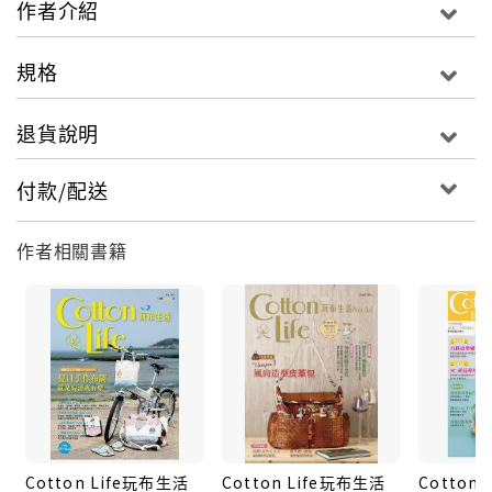
作者介紹
以攜帶很多餐點的大肚量保溫郊遊包、充滿樂趣又實用
的棋藝遊戲墊＆野餐淺盤3入組、有可愛果醬和茶壺貼布
規格
縫的英式鄉村野餐便當袋，各式的野餐必備布手作，讓
你每樣都想試著動手做。【大自然專題】Nature 森林
退貨說明
動物風包款因應充滿朝氣的春天，本期專題「森林動物
風包款」，帶你感受遠離城市的大自然景緻，讓森林動
付款/配送
物療癒繁忙於生活的你。配色好看又可愛的奇幻童話貓
頭鷹後背包、如夢似幻的純淨彩色夢手提包、印花活潑
作者相關書籍
熱鬧的甦醒的森林斜背包、色彩鮮豔亮麗的春漾雙面軟
布包、有質感又精緻的森林朋友好提包，喚醒你內心最
純真自然的年代。【口金特企】Shape 造型口金包口金
樣式多變，可創作出各種風格而受人喜愛，熱度持續，
話題不減，本期收錄造型口金包的單元，運用不同造型
和大小的口金來做設計。淡雅高貴的維納斯三角口金
包、童趣可愛的歡樂糖果口金包、兩種造型觀感的捉迷
藏三用口金包，還有如可口甜點的泡芙口金包，每款都
Cotton Life玩布生活
Cotton Life玩布生活
Cotton
讓人愛不釋手。【全新連載】為了對手作抱有熱忱的新