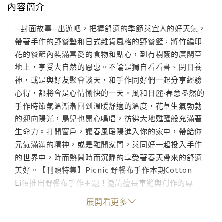
內容簡介
─封面故事─出遊吧，把握舒適的季節與宜人的好天氣，
帶著手作的野餐墊和日式雜貨風格的野餐籃，將竹編印
花的餐籃內裝滿喜愛的食物和點心，到有樹蔭的廣闊草
地上，享受大自然的恩惠。不論是獨自看看書、閉目養
神，或是與好友聚會談天，和手作同好們一起分享經驗
心得，都將會是心情愉快的一天。風和日麗‧春意盎然的
手作時節氣溫漸漸回到溫暖舒適的溫度，花草生氣勃勃
的迎向陽光，鳥兒也開心鳴唱，彷彿大地甦醒般充滿著
生命力。打開窗戶，讓春風暖陽進入你的家中，帶給你
元氣滿滿的精神，或是離開家門，與同好一起投入手作
的世界中，時而熱鬧時而沉靜的享受著春天帶來的舒適
美好。【刊頭特集】Picnic 野餐布手作本期Cotton
Life推出野餐布手作主題！邀請擅長車縫與創作的專
家，發想出時下風靡的野餐周邊布手作，展現別於大眾
展開看更多
的野餐樂趣與魅力。不可或缺的竹編雜貨風餐籃／置物
包、對折成包，攤開成餐墊的花間閒情兩用野餐袋、可