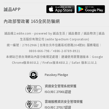
─雜誌特色─手作來源於生活，生活離不開手作，
誠品APP
「Cotton Life」正是要傳達給手作人這樣一個樂活的心
情，讓更多人能體驗這份溫馨與成就的喜悅感。
內政部警政署
165全民防騙網
《Cotton Life玩布生活》作品講究實用性，融入了設計
感與美感，同時是貼近日常生活的手感創作，示範步驟
誠品線上eslite.com - powered by 誠品生活 / 誠品書店 / 誠品物流 | 誠品
講解詳細，攝影更是完美呈現每一件作品；從基礎入門
生活股份有限公司 (eslite Spectrum Corporation)
到專業級手作，包含的層面非常廣，它不僅是初學者的
統一編號：27952966 | 台灣台北市信義區松德路204號B1 服務電話：
「好幫手」，亦是多年玩家們提取靈感、激發巧思的好
0800-666-798／+886-2-8789-8921
園地。在編輯們的精心規劃下，「Cotton Life」的每一
本網站已依台灣網站內容分級規定處理｜建議使用瀏覽器版本：Google
個專題都具不同的特色，每一季都會有不同的特色展
Chrome版本60以上 / Firefox版本48以上 / Safari 版本11以上
現，在這裡，手作達人們將毫不保留的傾囊相授。讓我
們一起來體驗手作生活的輕鬆樂趣吧！
Passkey Pledge
資通安全管理系統榮獲
ISO/IEC 27001認證
雲端服務資訊安全管理榮獲
ISO/IEC 27017認證