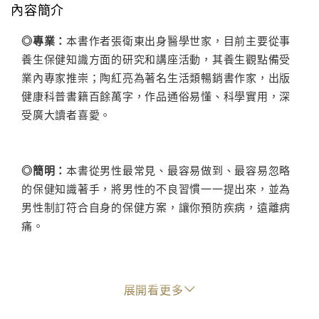
內容簡介
◎專業：
本書作者張衛東出身醫學世家，目前主要從事
養生保健知識方面的研究和講座活動，其養生觀點備受
業內專家推崇；陶紅亮為著名生活類暢銷書作家，出版
健康科普書籍百餘萬字，作品通俗易懂、科學實用，深
受廣大讀者喜愛。
◎簡明：
本書從男性最常見、最容易做到、最容易忽略
的保健知識著手，將男性的不良習慣一一提出來，並為
男性制訂符合自身的保健方案，讓你預防疾病，遠離病
痛。
◎實用：
男性該養成怎樣的科學生活方式；生活方式和
展開看更多
疾病有哪些關聯；如何通過生活方式來調整及防治疾
病；如何通過對各種營養素的攝取來保持健康；五穀雜