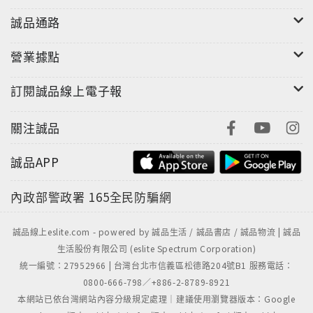
符合自身的保健方案，讓你預防疾病，遠離病痛。
誠品通路
要檢測自己的身體健康狀況，只要掌握一定的醫學常
營業據點
識，就可以輕鬆做到！
訂閱誠品線上電子報
本書讓男性瞭解到：該養成怎樣的科學生活方式；生活
關注誠品
方式和疾病有哪些關聯；如何通過生活方式來調整及防
治疾病；如何通過對各種營養素的攝取來保持健康；五
誠品APP
穀雜糧該吃哪些、怎麼吃；和諧性愛有哪些要素？
內政部警政署
165全民防騙網
希望本書能給男性朋友帶來更多健康知識，而且，只要
你從青年時期開始做起，就能讓你的健康在中年時仍達
誠品線上eslite.com - powered by 誠品生活 / 誠品書店 / 誠品物流 | 誠品
到巔峰，並迎來健康長壽的晚年。
生活股份有限公司 (eslite Spectrum Corporation)
統一編號：27952966 | 台灣台北市信義區松德路204號B1 服務電話：
0800-666-798／+886-2-8789-8921
本網站已依台灣網站內容分級規定處理｜建議使用瀏覽器版本：Google