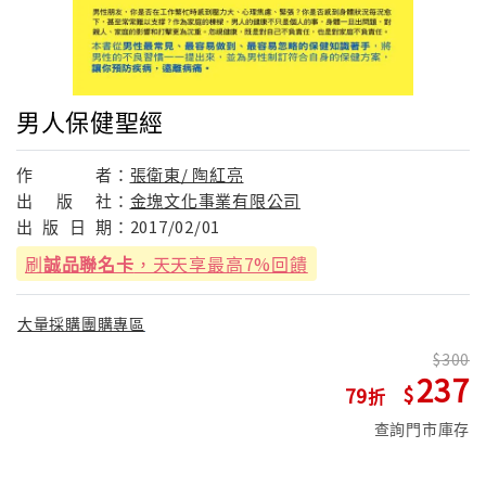
男人保健聖經
作
者：
張衛東/ 陶紅亮
出
版
社：
金塊文化事業有限公司
出
版
日
期：
2017/02/01
刷
誠品聯名卡
，天天享最高7%回饋
大量採購團購專區
300
237
79
查詢門市庫存