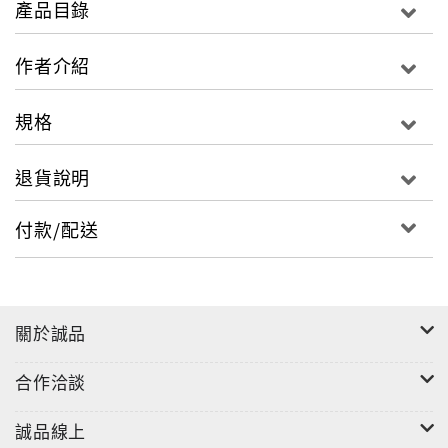
產品目錄
糧該吃哪些、怎麼吃；和諧性愛有哪些要素？本書都有
詳細說明。
作者介紹
規格
擁有健康，才有追求成功的資本；擁有健康，才有享受
幸福的保障。
退貨說明
沒有健康，一切將成為空談！
付款/配送
作為家庭的「棟樑」，男人的健康不只是個人的事，身
關於誠品
體一旦出問題，對親人、家庭的影響和打擊更為沉重。
忽視健康，既是對自己不負責，也是對家庭不負責。
合作洽談
本書從男性最常見、最容易做到、最容易忽略的保健知
誠品線上
識著手，將男性的不良習慣一一提出來，並為男性制訂