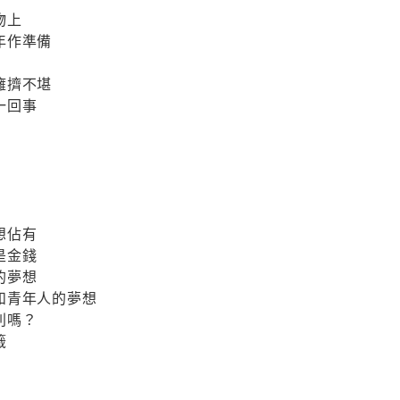
物上
年作準備
擁擠不堪
一回事
想佔有
是金錢
的夢想
和青年人的夢想
利嗎？
籤