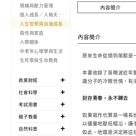
情緒與壓力管理
內容簡介
個人成長／人格天賦／潛能開發
人生哲學與自我成長
兩性與家庭
內容簡介
人際關係
中老年心理學與生活
原來生命從頭到尾都是
生死學與生命教育
本書收錄了吳曉波近年
商業財經
識分子的冷眼世情，有
社會科學
封存青春，永不歸去
考試用書
如果寫作也算是一場長
親子教養
以儘量地壓低帽沿，躡
自然科普
如此，他還是決定將這