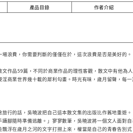
產品目錄
作者介紹
一場浪費，你需要判斷的僅僅在於，這次浪費是否是美好的。
散文作品59篇，不同於商業作品的理性客觀，散文中有他為
浸淫商業世界幾十載的犀利勾畫。時光有味，歲月留聲，每一
途旅行的話，吳曉波把自己這本散文集的出版比作舊地重遊。
手躡腳隨時準備逃離。」寥寥數筆，吳曉波將一個文人面對自
些飄浮在歲月之河的文字打撈上來，權當是自己的青春告別式