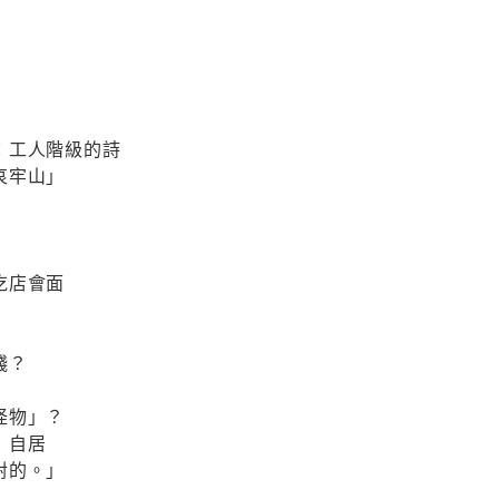
：工人階級的詩
哀牢山」
吃店會面
錢？
怪物」？
」自居
對的。」