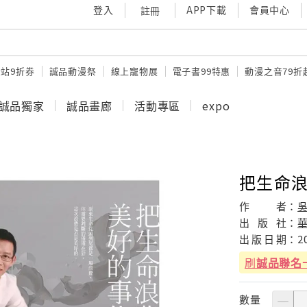
登入
APP下載
會員中心
註冊
站9折券
誠品動漫祭
線上寵物展
電子書99特惠
動漫之音79折
誠品獨家
誠品畫廊
活動專區
expo
把生命
作
者：
出
版
社：
出
版
日
期：
2
刷
誠品聯名
數量