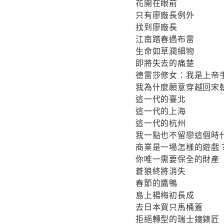
花開在眼前
只有廖廠長例外
找到廖廠長
江南踏春遇布雷
生命如草潤細物
即將失去的痛楚
德雷莎修女：我是上帝
我為什麼願意穿越回宋
這一代的臺北
這一代的上海
這一代的杭州
我一點也不留戀這個時
商業是一場怎樣的遊戲
你唯一需要保全的財產
蒼狼終將消失
春節的醬鴨
島上楊梅初長成
去日本買只馬桶蓋
拒絕轉型的瑞士鐘錶匠