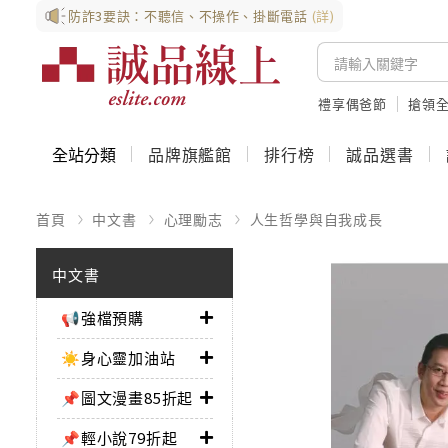
防詐3要訣：不聽信、不操作、掛斷電話
(詳)
禮享偶爸節
搶領全
全站分類
品牌旗艦館
排行榜
誠品選書
首頁
中文書
心理勵志
人生哲學與自我成長
中文書
📢強檔預購
☀️身心靈加油站
📌圖文漫畫85折起
📌輕小說79折起