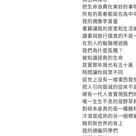
把生命浪費在美好的事
所有的青春都是在為中
我的偶像李普曼
書籍讓我的居室和生活
讀書與旅行還真的不是
在別人的鬍鬚裡迷路
我們為什麼孤獨？
被知識拯救的生命
其實那年我也有五十萬
時間讓你與眾不同
這世上沒有一樣東西我
把人引向毀滅的從來不
總有一代人會實現我們
唯一生生不息的是野草
對峙本身真的是一種勝
冷漠是成熟的另一個標
騎到新世界的背上
我的總編同學們