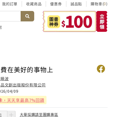
我的訂單
收藏商品
優惠券
誠品點
購物車(
)
0
起
浪費在美好的事物上
吳曉波
華品文創出版股份有限公司
016/04/09
卡
，天天享最高7%回饋
大量採購請至團購專區