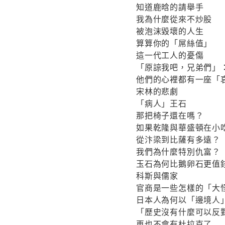
知道鹿晗的請舉手
我為什麼從來不炒股
被泡沫毀壞的人生
算算你的「屌絲值」
這一代工人的憂傷
「原諒我吧，兄弟們」
他們的心裡都有一座「
宋林的悲劇
「病人」王石
那把椅子還在嗎？
如果乾隆與華盛頓在小
從汴梁到比薩有多遠？
我們為什麼特別仇富？
玉石為何比鵝卵石更值
科斯與儒家
官商是一些怎樣的「大
日本人為何以「邊境人
「歷史沒有什麼可以反
再也不會有杜拉克了