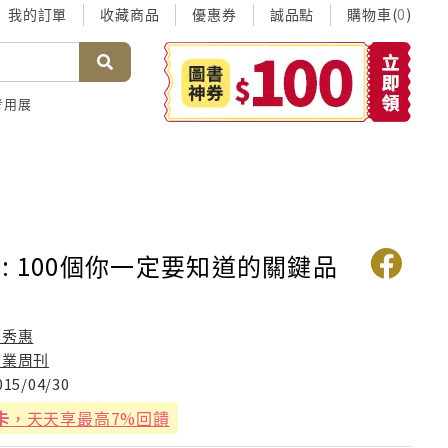
我的訂單
收藏商品
優惠券
誠品點
購物車(
)
0
考用展
: 100個你一定要知道的關鍵品
孫秀惠
商業周刊
015/04/30
卡
，天天享最高7%回饋