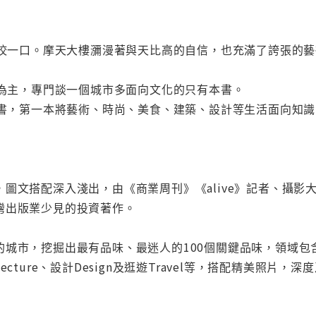
都想咬一口。摩天大樓瀰漫著與天比高的自信，也充滿了誇張的
書為主，專門談一個城市多面向文化的只有本書。
品味書，第一本將藝術、時尚、美食、建築、設計等生活面向知
圖文搭配深入淺出，由《商業周刊》《alive》記者、攝
灣出版業少見的投資著作。
市，挖掘出最有品味、最迷人的100個關鍵品味，領域包含城市印象
chitecture、設計Design及逛遊Travel等，搭配精