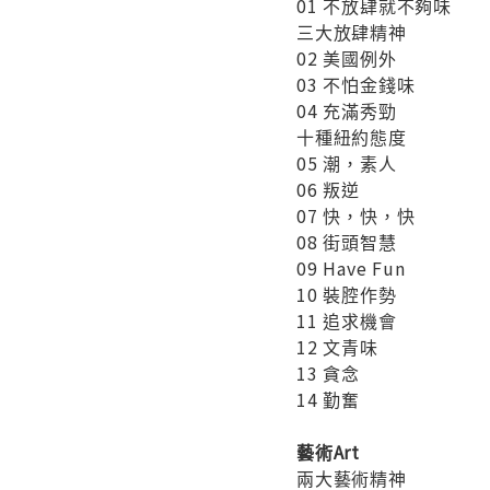
01 不放肆就不夠味
三大放肆精神
02 美國例外
03 不怕金錢味
04 充滿秀勁
十種紐約態度
05 潮，素人
06 叛逆
07 快，快，快
08 街頭智慧
09 Have Fun
10 裝腔作勢
11 追求機會
12 文青味
13 貪念
14 勤奮
藝術Art
兩大藝術精神