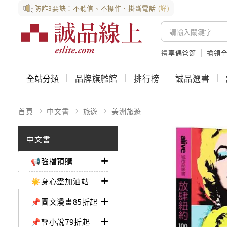
防詐3要訣：不聽信、不操作、掛斷電話
(詳)
禮享偶爸節
搶領全
全站分類
品牌旗艦館
排行榜
誠品選書
首頁
中文書
旅遊
美洲旅遊
中文書
📢強檔預購
☀️身心靈加油站
📌圖文漫畫85折起
📌輕小說79折起