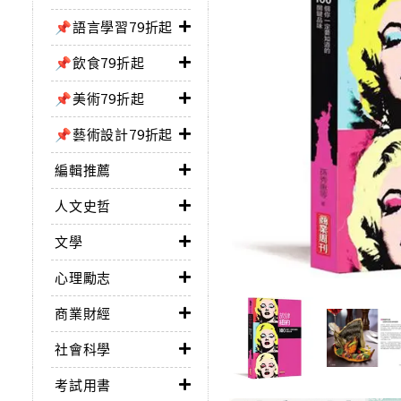
📌語言學習79折起
📌飲食79折起
📌美術79折起
📌藝術設計79折起
編輯推薦
人文史哲
文學
心理勵志
商業財經
社會科學
考試用書