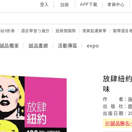
登入
APP下載
會員中心
註冊
站9折券
語言學習ㄅ級分
迎新開鞋祭
清爽肌膚美學
開學語言
誠品獨家
誠品畫廊
活動專區
expo
放肆紐約
味
作
者：
出
版
社：
出
版
日
期：
2
刷
誠品聯名