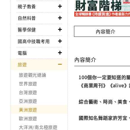
親子教養
自然科普
醫學保健
內容簡介
國高中技職考用
電腦
內容簡介
旅遊
旅遊觀光總論
100個你一定要知道的
世界旅遊
《商業周刊》《aliv
台灣旅遊
亞洲旅遊
綜合藝術、時尚、美食
美洲旅遊
國際知名舞蹈家許芳宜
歐洲旅遊
大洋洲/南北極旅遊