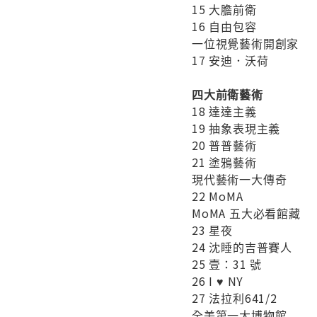
15 大膽前衛
16 自由包容
一位視覺藝術開創家
17 安迪．沃荷
四大前衛藝術
18 達達主義
19 抽象表現主義
20 普普藝術
21 塗鴉藝術
現代藝術一大傳奇
22 MoMA
MoMA 五大必看館藏
23 星夜
24 沈睡的吉普賽人
25 壹：31 號
26 I ♥ NY
27 法拉利641/2
全美第一大博物館