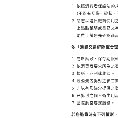
依照消費者保護法的規
(不得有刮傷、破損、
請您以送貨廠商使用
上黏貼紙張或書寫文
退費；請您先確認商
依「通訊交易解除權合
易於腐敗、保存期限較
依消費者要求所為之客
報紙、期刊或雜誌。
經消費者拆封之影音
非以有形媒介提供之數
已拆封之個人衛生用品
國際航空客運服務。
若您退貨時有下列情形，