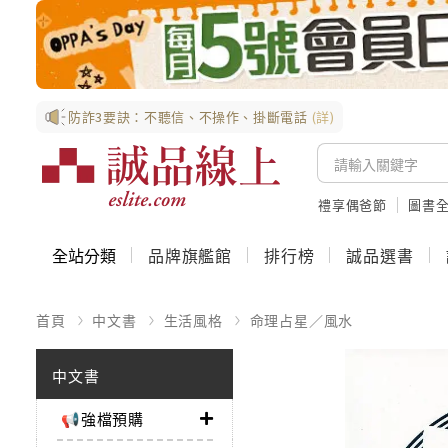
防詐3要訣：不聽信、不操作、掛斷電話
(詳)
禮享偶爸節
圖書全
全站分類
品牌旗艦館
排行榜
誠品選書
首頁
中文書
生活風格
命理占星／風水
中文書
📢強檔預購