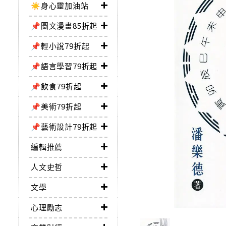
☀️身心靈加油站
📌圖文漫畫85折起
📌輕小說79折起
📌語言學習79折起
📌飲食79折起
📌美術79折起
📌藝術設計79折起
編輯推薦
人文史哲
文學
心理勵志