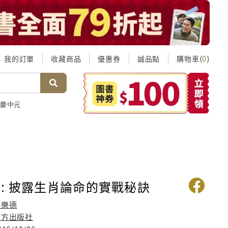
我的訂單
收藏商品
優惠券
誠品點
購物車(
)
0
慶中元
: 披露生肖論命的實戰秘訣
潘樂德
圓方出版社