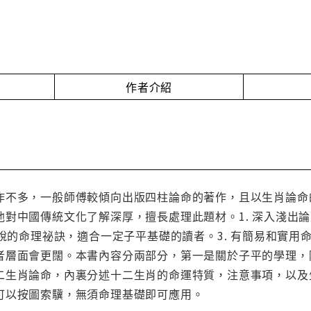
作者介紹
作不多，一般師傅較傾向出版四柱論命的著作，且以生肖論命
他對中國傳統文化了解深厚，擅長處理此題材。1. 深入淺出
未說的命理祕訣，適合一定子平基礎的讀者。3. 有簡易和實用
者層面會更闊。本書內容分兩部分，第一是關於子平的學理，
二生肖論命，內裏分述十二生肖的命運特質，注意事項，以及
可以按圖索驥，無須命理基礎即可應用。