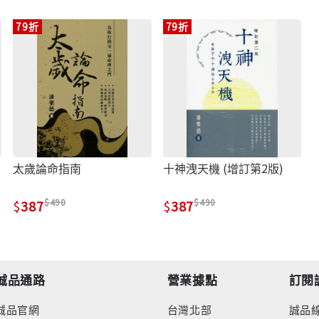
79折
79折
太歲論命指南
十神洩天機 (增訂第2版)
490
490
387
387
誠品通路
營業據點
訂閱
誠品官網
台灣北部
誠品