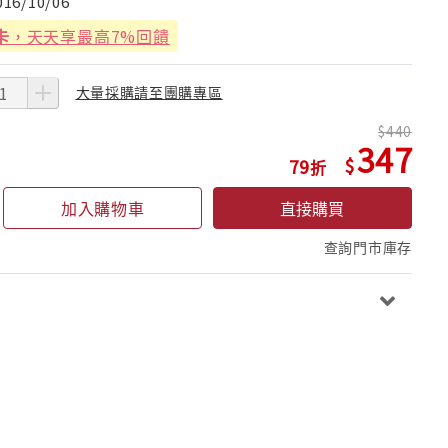
016/10/06
卡
，天天享最高7%回饋
大量採購請至團購專區
440
347
79
加入購物車
直接購買
查詢門市庫存