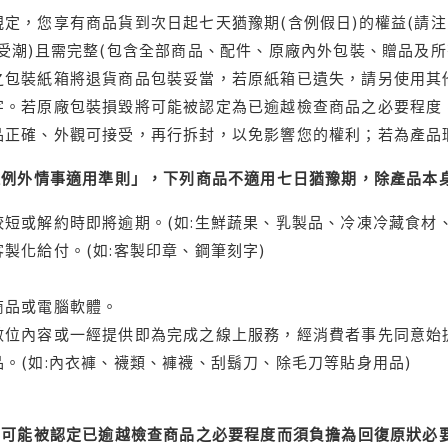
定，您享有商品貨到次日起七天猶豫期(含例假日)的權益(請
受潮)且需完整(包含全部商品、配件、原廠內外包裝、贈品及所
之包裝紙箱將退貨商品包裝妥當，若原紙箱已遺失，請另使用其
字。若原廠包裝損毀將可能被認定為已逾越檢查商品之必要程度，
品正確、外觀可接受，再行拆封，以免影響您的權利；若為產品
理例外情事適用準則」，下列商品不適用七日猶豫期，除產品本
短或解約時即將逾期。(如:生鮮蔬果、乳製品、冷凍冷藏食材、
製化給付。(如:客製印章、鋼筆刻字)
商品或電腦軟體。
位內容或一經提供即為完成之線上服務，經消費者事先同意始提
。(如:內衣褲、襪類、褲襪、刮鬍刀、除毛刀等貼身用品)
可能被認定已逾越檢查商品之必要程度而須負擔為回復原狀必要