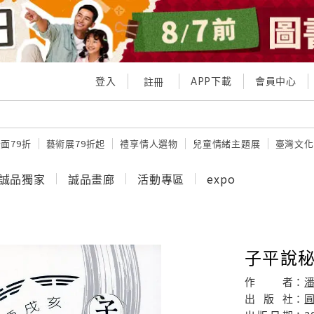
登入
APP下載
會員中心
註冊
面79折
藝術展79折起
禮享情人選物
兒童情緒主題展
臺灣文化
誠品獨家
誠品畫廊
活動專區
expo
子平說秘
作
者：
出
版
社：