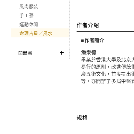
風尚服裝
手工藝
運動休閒
作者介紹
命理占星／風水
■作者簡介
潘樂德
簡體書
畢業於香港大學及北京
易行的原則，改進傳統
廣五術文化，首度提出
等，亦開辦了多屆中醫
規格