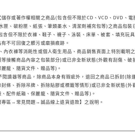
儲存或著作權相關之商品(包含但不限於CD、VCD、DVD、電
水匣、碳粉匣、紙張、筆類墨水、清潔劑補充包等)之商品包裝已
(包含但不限於衣褲、鞋子、襪子、泳裝、床單、被套、填充玩具
品有不可回復之髒污或磨損痕跡。
品、內衣褲等消耗性或個人衛生用品、商品銷售頁面上特別載明之
等接觸商品內容之包裝部分)或已非全新狀態(外觀有刮傷、破
保麗龍、隨貨文件、贈品等)。
電子閱讀器等商品，除商品本身有瑕疵外，退回之商品已拆封(除
封條、拆除吊牌、拆除貼膠或標籤等情形)或已非全新狀態(外
袋、配件紙箱、保麗龍、隨貨文件、贈品等)。
服專區→常見問題→誠品線上退貨退款】之說明。