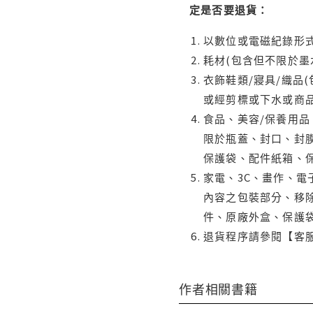
定是否要退貨：
以數位或電磁紀錄形式
耗材(包含但不限於墨
衣飾鞋類/寢具/織品
或經剪標或下水或商
食品、美容/保養用
限於瓶蓋、封口、封膜
保護袋、配件紙箱、
家電、3C、畫作、
內容之包裝部分、移除
件、原廠外盒、保護
退貨程序請參閱【客
作者相關書籍