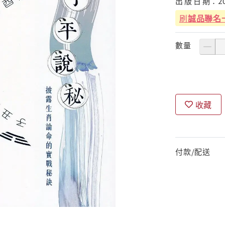
出
版
日
期：
2
刷
誠品聯名
數量
收藏
付款/配送