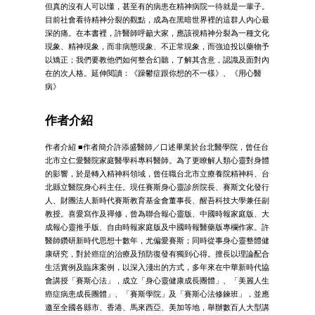
但真的沒有人可以懂，甚至有的病患在精神病院一待就是一輩子。
目前社會看待精神分裂的觀點，成為在黑暗世界裡的這群人內心最
深的痛。在本書裡，許醫師呼籲大家，應該視精神分裂為一種文化
現象、精神現象，而非病態現象、不正常現象，而強迫投以藥物予
以矯正；我們要教他們如何整合幻聽，了解其含意，認識及面對內
在的次人格。延伸閱讀：《躁鬱症跟你想的不一樣》、《用心醫
病》
作者介紹
作者介紹 ■作者簡介許添盛醫師／口述畢業於台北醫學院，曾任台
北市立仁愛醫院家庭醫學科專科醫師。為了更瞭解人類心靈對身體
的影響，於是轉入精神科領域，曾任職台北市立療養院精神科、台
北縣立醫院身心科主任。現任賽斯身心靈診所院長、賽斯文化發行
人、財團法人新時代賽斯教育基金會董事長、醒吾科技大學兼任副
教授。喜愛寫作及禪修，曾為聯合報心靈版、中國時報家庭版、大
成報心靈推手版、自由時報家庭版及中國時報醫藥版專欄作家。許
醫師鑽研新時代思想十數年，尤偏愛賽斯；同時從事身心靈整體健
康研究，對於癌症的治療及預防復發有獨到心得。擅長以理論配合
生活實例及臨床案例，以深入淺出的方式，多年來在中華新時代協
會講授「賽斯心法」，成立「身心靈健康成長團體」、「美麗人生
癌症病患成長團體」、「賽斯學院」及「賽斯心法修鍊班」，並應
邀至全國各縣市、香港、馬來西亞、美加等地，舉辦數百人大型講