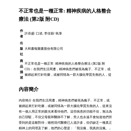
不正常也是一種正常: 精神疾病的人格整合
療法 (第2版 附CD)
作
許添盛/ 口述; 李佳穎/ 執筆
者
出
版
大和書報圖書股份有限公司
社
商
不正常也是一種正常: 精神疾病的人格整合療法 (第2版 附
品
CD)：在我們生活周遭，精神病患們被視為瘋子、不正常，或
描
被綁起來打針吃藥，或被同情為一群大腦化學質失衡的人，從
述
內容簡介
內容簡介 在我們生活周遭，精神病患們被視為瘋子、不正常，或
被綁起來打針吃藥，或被同情為一群大腦化學質失衡的人，從來沒
有一個人用正常的眼光來看待他們。這些病患的功能不佳，無法為
自己辯駁，不但父母親和醫師不了解，旁人也永遠不會知道他們所
受到的是這般對待；雖然現代醫療已人道許多，但仍缺乏一種真正
精神上的同理及了解，他們的心聲是：「我沒瘋，我真的沒瘋。」