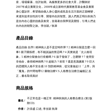
座，場場爆滿，佳評如潮。為服務更多的社會大眾，許醫師於
2007年成立賽斯文化，2008年成立新時代賽斯教育基金會及賽斯
身心靈診所，希望藉由個人身心靈的成長及生活方面的正面轉變，
來達到追求自性的引導、開發內在的智慧。讓人們真正明白疾病乃
是自內在心靈的扭曲及衝突，並藉著自我學習及開悟，引導人們走
向內在的朝聖之旅。李佳穎／執筆
產品目錄
產品目錄 自序1 精神病人是不是定時炸彈？2 精神分裂是怎麼一回
事3 親子關係裡，有不能談論的禁忌嗎？4 其實就是「次人格現
象」5 精神分裂會自行痊癒嗎？6 孩子發病了，怎麼辦？7 使用安
非他命，會得精神病嗎？8 超能力？前世？還是意識擴展？9 巨大
的恐懼與人格不安全感 10 預防精神病，從兒童做起11「上帝」與
「魔鬼」的中間地帶12 藥物治療V.S.人格整合治療主編後記 反
正，書名取得真好
商品規格
不正常也是一種正常: 精神疾病的人格整合療法 (第2版
書名 /
附CD)
作者 /
許添盛 口述; 李佳穎 執筆