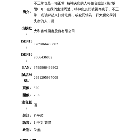
不正常也是一種正常: 精神疾病的人格整合療法 (第2版
附CD)：在我們生活周遭，精神病患們被視為瘋子、不正
簡介 /
常，或被綁起來打針吃藥，或被同情為一群大腦化學質
失衡的人，從
出版社
大和書報圖書股份有限公司
/
ISBN13
9789866436802
/
ISBN10
9866436802
/
EAN /
9789866436802
誠品26
2681295997008
碼 /
頁數 /
320
開數 /
25K
注音版
否
/
裝訂 /
P:平裝
語言 /
1:中文 繁體
級別 /
N:無