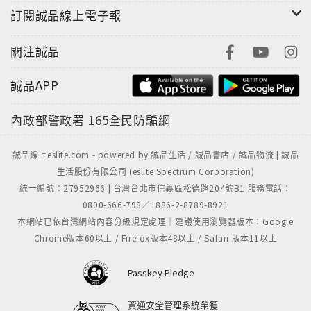
要厘清近代史的線索、路徑和脈絡極其困難。比如，李
訂閱誠品線上電子報
鴻章、袁世凱和張作霖三者之間的演化脈絡是什麼？三
人的社會背景又是如何演化的？幾乎從來沒有人去探
關注誠品
討。近現代人物幾乎無一例外地被「革命」和「國族認
同」的宏大話語所淹沒。
誠品APP
內政部警政署
165全民防騙網
歷史學者劉仲敬的近現代歷史人物點評系列，不僅否定
黨國史學體系對中國近代歷史的解釋，甚至認為國民黨
的北伐、收回租界及共產黨的革命和運動，是造成中國
誠品線上eslite.com - powered by 誠品生活 / 誠品書店 / 誠品物流 | 誠品
生活股份有限公司 (eslite Spectrum Corporation)
近代及未來的巨大災難的原因；他更是否定目前主流的
統一編號：27952966 | 台灣台北市信義區松德路204號B1 服務電話：
中國民族主義、中華民族（大一統思想、中國人認同）
0800-666-798／+886-2-8789-8921
等論述。劉仲敬用演化論的解釋體系去看待近代史，去
本網站已依台灣網站內容分級規定處理｜建議使用瀏覽器版本：Google
點評近代史人物。他認為，近代史的破碎性尤其適合演
Chrome版本60以上 / Firefox版本48以上 / Safari 版本11以上
化論模型。所謂演化論史學，是把歷史視為某種巨大而
複雜的生態場域，組織和結構是演化場域的主體，而季
Passkey Pledge
候、環境和節點則是演化的關鍵。在劉仲敬的眼中，無
論是林則徐、慈禧、李鴻章、還是蔣介石、毛澤東，都
資通安全管理系統榮獲