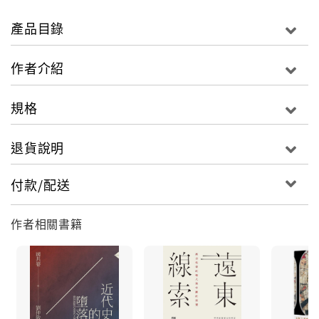
◎左宗棠－－海防派和塞防派的爭論，實際上是東北亞
和內亞的戰略方向之爭。左宗棠的勝利延長了大清在內
產品目錄
亞的壽命，卻把脫亞入歐的機會讓給了日本。
作者介紹
◎慈禧－－她畢生沒有走出自己的家學世界，在她自己
心中，她是《紅樓夢》裡從王熙鳳、探春起家的賈母，
規格
在男人不負責任的危機時刻挺身而出，如果她對小皇帝
作威作福，那則是賈母作為老人家的特權。
退貨說明
◎康有為－－他的《大同書》將公羊三世說、佛教和西
付款/配送
方社會主義結合在一起，在思想史上佔有一席之地。跟
梁啟超的博雜豐富相比，他的特點是一貫的單薄。
作者相關書籍
◎孫文－－作為思想家，他像梁啟超一樣膚淺，但沒有
梁啟超廣博；作為政治家，他是嚴於責人、寬於待己的
馬基維利者；作為憲法制定者，他的水準相當於優秀的
專欄作家。他始終是熾烈的愛國者，但他所愛的國自有
特殊涵義。