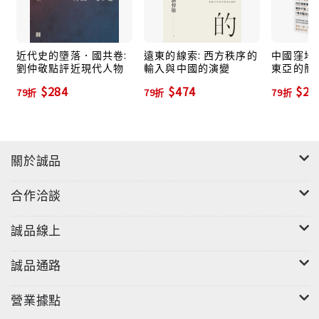
◎梁啟超－－他通過發明歷史，成功地改變未來。他發
明瞭四大文明古國、新中國，他飛速追逐西方和日本的
近代史的墮落．國共卷:
遠東的線索: 西方秩序的
中國窪地:
劉仲敬點評近現代人物
輸入與中國的演變
東亞的簡
最新名詞，猶如女人追逐巴黎時裝，因此他的思想是一
$284
$474
$28
大堆碎片的集合，彼此沒有明顯的邏輯聯繫。
79折
79折
79折
上述分析和評點，絲毫沒有我們常見的近代史書寫的窠
臼或束縛，讓人耳目一些，拍案叫絕。而一直以來，近
關於誠品
代史都是黨國政治的禁臠，近代史裡面的人物評論，也
都充滿了各種意識形態的避諱和讚美。孫文被國民黨視
合作洽談
為國父，而共產黨視之為偉大革命的先行者。對於汪精
衛，華人史學評論也一直陷在「正統」的解釋框架內，
誠品線上
無論承認他的政權真偽與否，反而都強化了「正統」
論。 雖然近幾年來的歷史研究，已經逐步跳出了黨國意
誠品通路
識形態的小框架，但到目前為止依舊大致只有兩類。其
一是各種非常細節的、實證主義的專題。其二是以政治
營業據點
鬥爭、軍事行動、國族認同為中心的宏大敘事。所以，