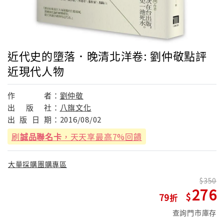
近代史的墮落．晚清北洋卷: 劉仲敬點評
近現代人物
作
者：
劉仲敬
出
版
社：
八旗文化
出
版
日
期：
2016/08/02
刷
誠品聯名卡
，天天享最高7%回饋
大量採購團購專區
350
276
79
查詢門市庫存