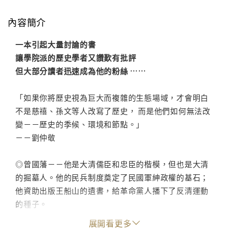
內容簡介
一本引起大量討論的書
讓學院派的歷史學者又讚歎有批評
但大部分讀者迅速成為他的粉絲 ……
「如果你將歷史視為巨大而複雜的生態場域，才會明白
不是慈禧、孫文等人改寫了歷史， 而是他們如何無法改
變－－歷史的季候、環境和節點。」
－－劉仲敬
◎曾國藩－－他是大清儒臣和忠臣的楷模，但也是大清
的掘墓人。他的民兵制度奠定了民國軍紳政權的基石；
他資助出版王船山的遺書，給革命黨人播下了反清運動
的種子。
展開看更多