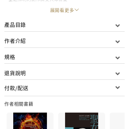
展開看更多
蕭伯納是史上唯一一位以個人文學貢獻及電影劇本成
就，同時獲得諾貝爾文學獎(1925) 及奧斯卡金像獎
產品目錄
(1938) 的作家。諾貝爾文學獎稱讚其「作品具有理想主
義和人道主義」。而一九六四年由奧黛莉赫本主演的名
作者介紹
片《窈窕淑女》(My Fair Lady)，亦是改編自他擔任劇
本創作的《賣花女》(Pygmalion) 。
規格
本書擷選自蕭伯納多部劇作及評論，以二百二十二則中
退貨說明
英雙語的精闢語句，談社會政治、貧富問題、理性思
考、教育方式等……呈現一個理性的靈魂如何用最幽
付款/配送
默、但也最深刻的文字，闡述他對知識、社會與世界的
觀察。
作者相關書籍