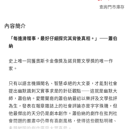
查詢門市庫存
內容簡介
「每逢滑稽事，最好仔細探究其背後真相。」——蕭伯
納
史上唯一同獲奧斯卡金像獎及諾貝爾文學獎的唯一作
家。
只有以語言機鋒聞名、智慧卓絕的大文豪，才能對社會
提出幽默諷刺又實事求是的針砭觀點——這就是幽默大
師，蕭伯納。愛爾蘭裔的蕭伯納最初以樂評及文學批評
為生，發表在報章雜誌上的社會評論亦是字字珠璣，但
他最傑出的天分仍是劇本創作。蕭伯納的劇作在批判社
會問題的嚴肅中仍帶有喜劇風格，使得這些觀點明確、
主題鮮明的劇作廣受大眾喜愛。