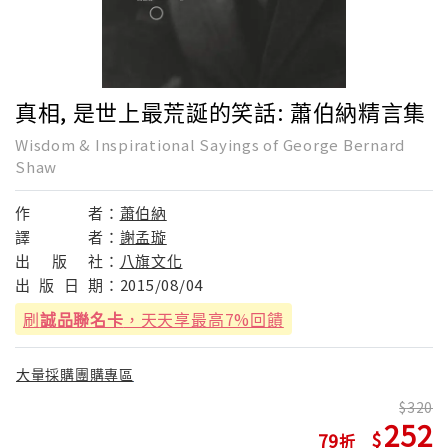
真相, 是世上最荒誕的笑話: 蕭伯納精言集
Wisdom & Inspirational Sayings of George Bernard
Shaw
作
者：
蕭伯納
譯
者：
謝孟璇
出
版
社：
八旗文化
出
版
日
期：
2015/08/04
刷
誠品聯名卡
，天天享最高7%回饋
大量採購團購專區
320
252
79