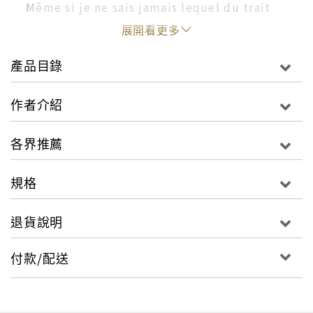
Même si je ne sais jamais lequel du trait
d’esprit ou du trait de pinceau précède
展開看更多
l’autre, un dessin appelle un
產品目錄
commentaire, une association d’idées
sollicite une projection sur le papier pour
作者介紹
ne pas se perdre.
Les croquis et les gravures réunis dans ce livre,
各界推薦
toutes réalisées à Taiwan, sont les produits d’une
même recette. Pour creuser la plaque : acide et
規格
pointe sèche. Pour lier les pigments à la matière
grise : un peu de white-spirit et une pointe
退貨說明
d’esprit de finesse.
付款/配送
從法國到台灣的藝術家，在台北的工作室真正學會了製作
版畫的功夫，正式開啟了進入版畫奇想世界的大門。 以簡潔