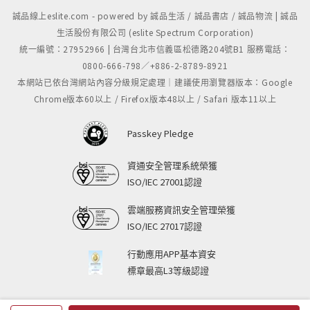
誠品線上eslite.com - powered by 誠品生活 / 誠品書店 / 誠品物流 | 誠品
文學的融入，是為藝術創作的後盾
生活股份有限公司 (eslite Spectrum Corporation)
*
單看作品，是徜徉在自由發想的外太空。
統一編號：27952966 | 台灣台北市信義區松德路204號B1 服務電話：
*
獨看文字，是沉浸在文學想像的異次元。
0800-666-798／+886-2-8789-8921
*
同時細嚼作品與字句，能進入更深一層跨越文化與不受限的
本網站已依台灣網站內容分級規定處理｜建議使用瀏覽器版本：Google
Chrome版本60以上 / Firefox版本48以上 / Safari 版本11以上
藝術衝擊。
Passkey Pledge
全書收錄共
32
張速寫，
124
幅版畫，悉數在台創
作。個人特色強烈，將每每文化刺激所產生源源不
資通安全管理系統榮獲
絕的想法，都轉化在作品上。就從速寫開始，一起
ISO/IEC 27001認證
穿越版畫的迷霧森林。
雲端服務資訊安全管理榮獲
ISO/IEC 27017認證
行動應用APP基本資安
標章最高L3等級認證