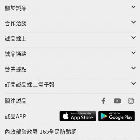
的線條，勾勒出巴黎與台灣社會的日常，從雙連店家、公
關於誠品
園、工地，開始擴散至淡水八里、北投、樂生，甚至蘭嶼；
葛尹風的速寫映出了他對新的環境、社會、歷史與文化的好
合作洽談
奇與探索。
誠品線上
以速寫為創作版畫的根基，再轉移到金屬板上，《神的怪
手》、《三十三座塔》、《暗影三十九階》、與《不成氣候
誠品通路
(alla prima)
的四十大盜》系列作品，受直接畫法
及唐、
元、宋朝繪畫的影響，以「一妙語，二筆畫」為座右銘，強
營業據點
調線條，而且大量的使用了「留白」與「黑」。留白使作品
訂閱誠品線上電子報
張力加倍，而大量的黑，則凸顯出作品的線條與焦點，具有
更豐富的層次。
關注誠品
葛尹風的作品以短文與詩為輔，融入多元素，擅文字雙
關，將畫面往外延伸出更多的想像空間，字裡行間透露出的批
誠品APP
判和諷刺，皆為文化與社會再發現的新角度。
內政部警政署
165全民防騙網
本書特色