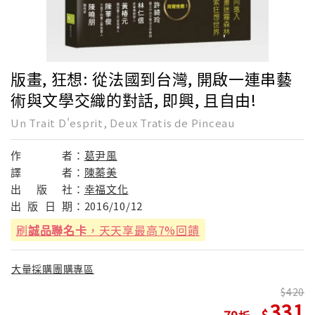
版畫, 狂想: 從法國到台灣, 開啟一連串藝
術與文學交織的對話, 即興, 且自由!
Un Trait D'esprit, Deux Tratis de Pinceau
作
者：
葛尹風
譯
者：
陳蓁美
出
版
社：
幸福文化
出
版
日
期：
2016/10/12
刷
誠品聯名卡
，天天享最高7%回饋
大量採購團購專區
420
331
79