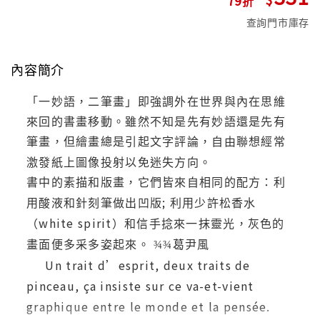
查詢門市庫存
內容簡介
「一妙語，二筆畫」即強調外在世界與內在思維
來回的書畫移動。雖然不知是先有妙語還是先有
筆畫，但繪畫總是引起文字評論，自由聯想經常
激發紙上圖像投射以免迷失方向。
書中的素描和版畫，它們皆來自相同的配方：利
;
用酸液和針刻筆做出凹版
利用少許松香水
white spirit
（
）和信手捻來一抹靈光，灰色的
畫面便多采多姿起來。
葛尹風
¾
¾
Un trait d’esprit, deux traits de
pinceau
, ça insiste sur ce va-et-vient
graphique entre le monde et la pensée.