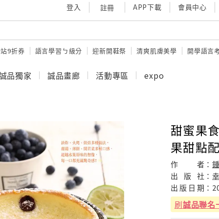
登入
APP下載
會員中心
註冊
站9折券
語言學習ㄅ級分
迎新開鞋祭
清爽肌膚美學
開學語言
誠品獨家
誠品畫廊
活動專區
expo
甜蜜果食
果甜點
作
者：
出
版
社：
出
版
日
期：
2
刷
誠品聯名