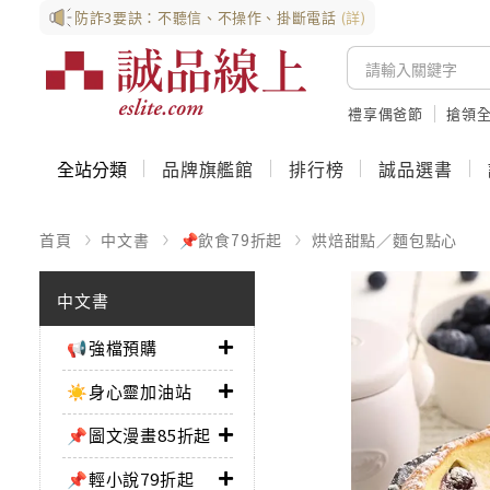
防詐3要訣：不聽信、不操作、掛斷電話
(詳)
禮享偶爸節
搶領全
全站分類
品牌旗艦館
排行榜
誠品選書
首頁
中文書
📌飲食79折起
烘焙甜點／麵包點心
中文書
📢強檔預購
☀️身心靈加油站
📌圖文漫畫85折起
📌輕小說79折起