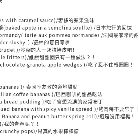
表
les with caramel sauce)/奢侈的蘋果滋味
ked apple in a semolina souffle) /日本旅行的回憶
ormandy/ tarte aux pommes normande) /法國最家常的
ider slushy ) /最棒的夏日零嘴
 strudel )/吵架的人一起拉捲皮吧!
ple fritters)/誰說甜甜圈只有一種做法？！
ocolate-granola apple wedges )/吃了忍不住轉圈圈！
ed bananas )/ 泰國室友教的道地甜點
lian coffee bananas )/巴西咖啡的甜品吃法
a bread pudding )/吃了會想流淚的家常布丁
ued banana with spicy vanilla spread )/烤肉時不要忘了
 Banana and peanut butter spring roll)/還是沒用榴槤！
lit)/我的青春呢？！
a crunchy pops)/是真的水果棒棒糖