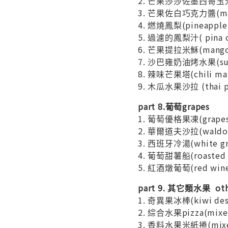
2. 芒果莎莎佐墨西哥玉米片(
3. 芒果佐白巧克力醬(man
4. 燃燒鳳梨(pineappl
5. 過濾的鳳梨汁( pina
6. 芒果提拉米穌(man
7. 沙巴雍奶油烤水果(summ
8. 辣味芒果塔(chili m
9. 木瓜水果沙拉 (thai
part 8.葡萄grapes
1. 葡萄優格果凍(grapes 
2. 華爾道夫沙拉(waldo
3. 西班牙冷湯(white g
4. 葡萄甜薯船(roasted 
5. 紅酒燉葡萄(red win
part 9. 其它類水果 oth
1. 奇異果冰棒(kiwi 
2. 綜合水果pizza(mixe
3. 香料水果米紙捲(mixed