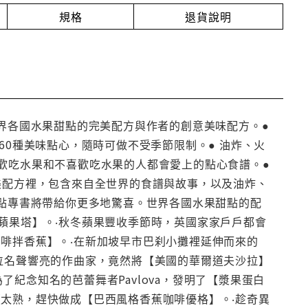
規格
退貨說明
世界各國水果甜點的完美配方與作者的創意美味配方。●
60種美味點心，隨時可做不受季節限制。● 油炸、火
歡吃水果和不喜歡吃水果的人都會愛上的點心食譜。●
美配方裡，包含來自全世界的食譜與故事，以及油炸、
專書將帶給你更多地驚喜。世界各國水果甜點的配
第蘋果塔】。‧秋冬蘋果豐收季節時，英國家家戶戶都會
啡拌香蕉】。‧在新加坡早市巴刹小攤裡延伸而來的
位名聲響亮的作曲家，竟然將【美國的華爾道夫沙拉】
為了紀念知名的芭蕾舞者Pavlova，發明了【漿果蛋白
太熟，趕快做成【巴西風格香蕉咖啡優格】。‧趁奇異