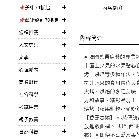
內容簡介
📌美術79折起
📌藝術設計79折起
編輯推薦
內容簡介
人文史哲
● 法國藍帶廚藝的專
文學
市面上少見的水果點心食
心理勵志
烤、烘焙等多種作法，
商業財經
提升水果的食用價值與
火烤、烘焙的多種美味
社會科學
方和故事，精彩呈現！ 
考試用書
烘烤【蘋果粗粒小麥粉
【香蕉春捲】。‧與傳
親子教養
放進歌曲裡。 ‧想到西班
自然科普
霜】。即使不喜愛水果