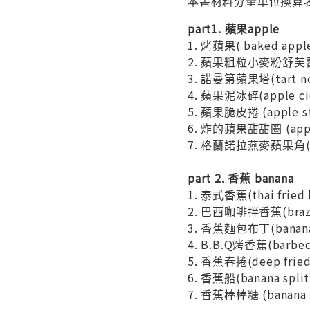
本書材料分量單位換算
part1. 蘋果apple
1. 烤蘋果( baked app
2. 蘋果粗粒小麥粉舒芙蕾(ba
3. 諾曼第蘋果塔(tart n
4. 蘋果泥冰碎(apple c
5. 蘋果脆皮捲 (apple
6. 炸的蘋果甜甜圈 (ap
7. 格蘭諾拉燕麥蘋果角(ch
part 2. 香蕉 banana
1. 泰式香蕉(thai fri
2. 巴西咖啡拌香蕉(brazi
3. 香蕉麵包布丁(banan
4. B.B.Q烤香蕉(barbec
5. 香蕉春捲(deep fried
6. 香蕉船(banana sp
7. 香蕉棒棒糖 (banan