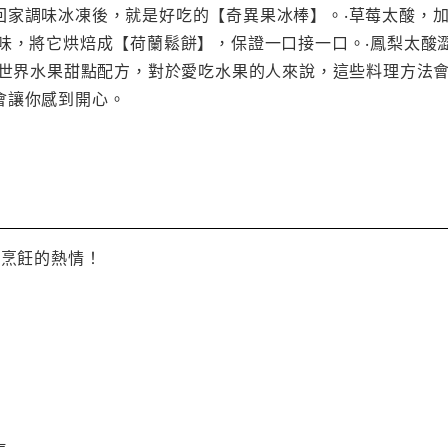
回家調味冰凍後，就是好吃的【奇異果冰棒】。‧草莓太酸，
野味，將它烘焙成【荷蘭鬆餅】，保證一口接一口。‧鳳梨太酸
0個世界水果甜點配方，對於愛吃水果的人來說，這些料理方法
會讓你感到開心。
到烹飪的熱情！