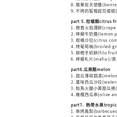
8. 莓果佐天使醬(berries
9. 不烤的藍莓起司蛋糕(no 
part 5. 柑橘類citrus fr
1. 橙香火焰薄餅(crep
2. 檸檬牛奶醬(lemon
3. 柑橘沙拉(citrus c
4. 烤葡萄柚(broiled gr
5. 柳橙手抓餅(filo fru
6. 檸檬札片(mafia )
part6.瓜果類melon
1. 甜瓜薄荷甜湯(melon a
2. 薑味西瓜沙拉(watermel
3. 帕馬火腿小黃甜瓜捲(mel
4. 橄欖西瓜串(olive a
part7. 熱帶水果tropical
1. 串烤鳳梨(barbecue