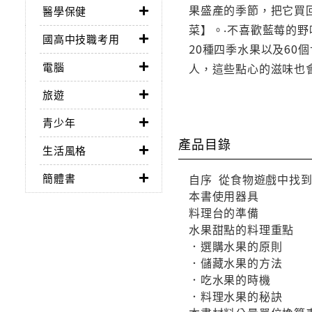
果盛產的季節，把它買
醫學保健
菜】。‧不喜歡藍莓的
國高中技職考用
20種四季水果以及6
電腦
人，這些點心的滋味也
旅遊
青少年
產品目錄
生活風格
簡體書
自序 從食物遊戲中找
本書使用器具
料理台的準備
水果甜點的料理重點
．選購水果的原則
．儲藏水果的方法
．吃水果的時機
．料理水果的秘訣