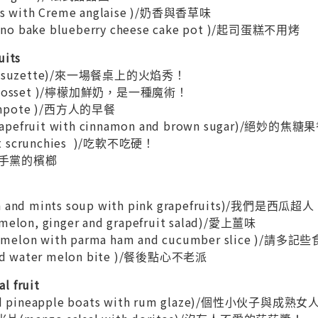
 with Creme anglaise )/奶香與香草味
bake blueberry cheese cake pot )/起司蛋糕不用烤
uits
e suzette)/來一場餐桌上的火焰秀！
 posset )/檸檬加鮮奶，是一種魔術！
ompote )/西方人的早餐
apefruit with cinnamon and brown sugar)/絕妙的焦糖
it scrunchies )/吃軟不吃硬！
/黑手黨的檳榔
nd mints soup with pink grapefruits)/我們是西瓜超人
on, ginger and grapefruit salad)/愛上薑味
on with parma ham and cucumber slice )/請多
nd water melon bite )/餐後點心不老派
 fruit
d pineapple boats with rum glaze)/個性小伙子與成熟女