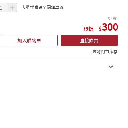
大量採購請至團購專區
380
300
79
加入購物車
直接購買
查詢門市庫存