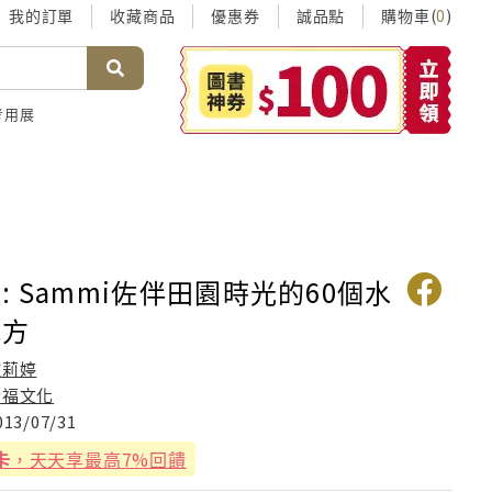
我的訂單
收藏商品
優惠券
誠品點
購物車(
)
0
考用展
: Sammi佐伴田園時光的60個水
配方
鍾莉婷
幸福文化
013/07/31
卡
，天天享最高7%回饋