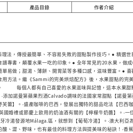
產品目錄
作者介紹
業料理法，傳授最簡單、不容易失敗的甜點製作技巧。● 精選
譜專書，顛覆水果一吃的印象。● 全年常見的20水果，做成
簡單易做；甜湯、薄餅、開胃菜等多種口感，滋味豐富。● 喜
食用方法。繼《Sammi的完美烘焙配方》後，水果甜點的完
。 每個人都有自己喜愛的水果滋味與記憶，這本水果甜點
‧添加諾曼第蘋果烈酒Calvado調味的法國家常甜點【諾曼
舒芙蕾】。‧盛產咖啡的巴西，發展出獨特的甜品吃法【巴西咖
統英國婚禮或節慶上飲用的奶油酒有關的【檸檬牛奶醬】。‧一
牙冷湯發源地Málaga.區，就想到【葡萄冷湯】。‧澳大利亞
的酸、澀、野味，也有最佳的料理方法與提美味的秘訣！‧香蕉