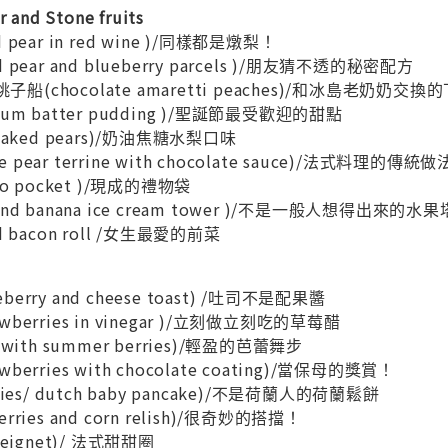
and Stone fruits
 pear in red wine )/同樣都是燉梨！
 pear and blueberry parcels )/朋友猜不透的秘密配方
船(chocolate amaretti peaches)/和冰島老奶奶交
lum batter pudding )/聖誕節最受歡迎的甜點
 baked pears)/奶油焦糖水梨口味
pear terrine with chocolate sauce)/法式料理的傳統做
lo pocket )/現成的禮物袋
and banana ice cream tower )/不是一般人想得出來的水果
d bacon roll /女生最愛的前菜
erry and cheese toast) /吐司不是配果醬
berries in vinegar )/立刻做立刻吃的草莓醋
 with summer berries)/輕盈的芭蕾舞步
erries with chocolate coating)/當保母的獎賞！
bies/ dutch baby pancake)/不是荷蘭人的荷蘭鬆餅
ries and corn relish)/很奇妙的搭擋！
beignet)/ 法式甜甜圈