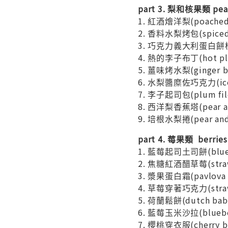
part 3. 梨和核果類 pear 
1. 紅酒燴洋梨(poached
2. 香料水梨烤包(spiced
3. 巧克力義大利蛋白餅桃子
4. 熱的李子布丁(hot p
5. 薑味烤水梨(ginger
6. 水梨醬糜佐巧克力(ice 
7. 李子起司包(plum fi
8. 西洋梨香蕉塔(pear 
9. 培根水梨捲(pear an
part 4. 莓果類 berries
1. 藍莓起司土司餅(blueb
2. 焦糖紅酒醋草莓(straw
3. 漿果蛋白霜(pavlova
4. 草莓穿著巧克力(strawb
5. 荷蘭鬆餅(dutch ba
6. 藍莓玉米沙拉(blueber
7. 櫻桃穿衣服(cherry 