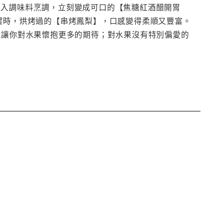
加入調味料烹調，立刻變成可口的【焦糖紅酒醋開胃
澀時，烘烤過的【串烤鳳梨】，口感變得柔順又豐富。
會讓你對水果懷抱更多的期待；對水果沒有特別偏愛的