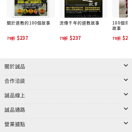
關於道教的100個故事
流傳千年的道教故事
100個宗教
故事
$237
$237
$23
79折
79折
79折
關於誠品
合作洽談
誠品線上
誠品通路
營業據點