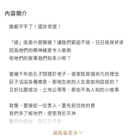
內容簡介
路都不平了！還非常道！
「道」底是什麼模樣？讓我們窮追不捨，日日夜夜祈求
因為祂們的精神總是令人敬佩
但祂們的故事我們知多少呢？
當幾千年前孔子問禮於老子，道家就是個非凡的理念
莊子滔滔各種寓意，那祂生前的人生是如何造就的？
又好比鄭成功、土地公等等，那些不為人知的小故事
就像，要接近一位男人，要先抓住他的胃
我們多了解祂們，便更靠近天神
我們的虔誠，願日日平安
或許就更顯靈了
展開看更多