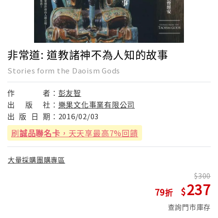
非常道: 道教諸神不為人知的故事
Stories form the Daoism Gods
作
者：
彭友智
出
版
社：
樂果文化事業有限公司
出
版
日
期：
2016/02/03
刷
誠品聯名卡
，天天享最高7%回饋
大量採購團購專區
300
237
79
查詢門市庫存