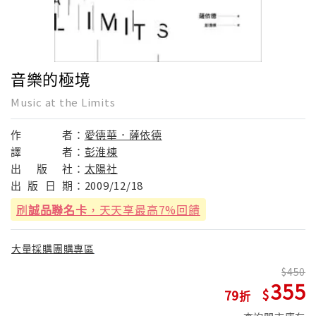
音樂的極境
Music at the Limits
作
者：
愛德華．薩依德
譯
者：
彭淮棟
出
版
社：
太陽社
出
版
日
期：
2009/12/18
刷
誠品聯名卡
，天天享最高7%回饋
大量採購團購專區
450
355
79