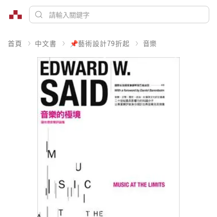
首頁
中文書
📌藝術設計79折起
音樂