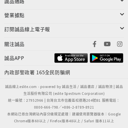
誠品通路
處處發人深省，呈現薩依德思想事業的一個重要層面，
進一步證明，作為廿世紀最具影響力、最勇於突破的學
營業據點
者之一，他實至名歸。
訂閱誠品線上電子報
薩依德除了著名的後殖民論述，並精通文化研究與音
關注誠品
樂，本身具有鋼琴演奏家的水準，終身對西方古典音樂
擁有激情，《音樂的極境》收集1983-2003年間的音樂
誠品APP
評論，他以專業樂評家的角色討論作為文化場域的古典
音樂，清晰深入。本書的出版呈現薩依德更全面和多方
內政部警政署
165全民防騙網
位的專長與論述，可彌補過去中文翻譯與評介的不足。
誠品線上eslite.com - powered by 誠品生活 / 誠品書店 / 誠品物流 | 誠品
生活股份有限公司 (eslite Spectrum Corporation)
統一編號：27952966 | 台灣台北市信義區松德路204號B1 服務電話：
0800-666-798／+886-2-8789-8921
本網站已依台灣網站內容分級規定處理｜建議使用瀏覽器版本：Google
Chrome版本60以上 / Firefox版本48以上 / Safari 版本11以上