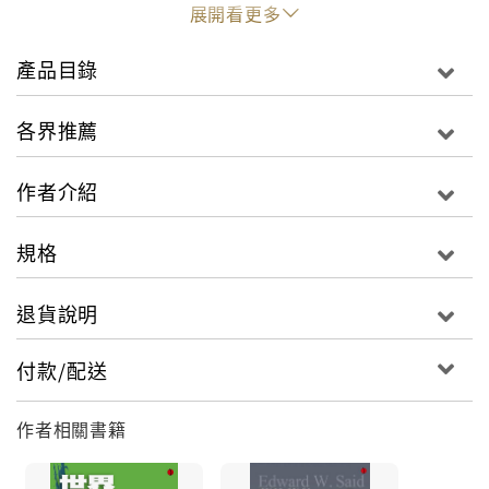
展開看更多
◎令人愉悅……具有巨大的熱情與深度、廣度兼具的洞
見，這不論在撰寫任何主題的作家中都是極少見的。
產品目錄
──《經濟學人》
◎中時開卷書評(12/20刊出)
各界推薦
◎中研院歐美所單德興教授推薦
作者介紹
另有限量CD版，隨書附選曲CD！
規格
帕華洛帝是索價過高的最高分貝噪音？霍洛維茲是
退貨說明
尖銳刺耳風格的代表？薩爾茲堡音樂節是癡肥臃腫
的觀光促銷？美國大都會歌劇院盡上演些二流劇
付款/配送
目？
作者相關書籍
《音樂的極境》是薩依德論樂橫跨三個十年的第一本文
集，他討論許多作曲家、音樂家、演奏家，在過程中抽