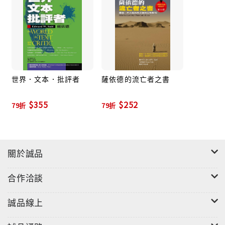
繹音樂的社會、政治、文化脈絡，連帶發揮他古典鋼琴
家的素養，對古典音樂和歌劇提供豐富而且不時出人意
表的評價。
全書以清新的角度賞析經典作品，也以他人不及的眼光
世界．文本．批評者
薩依德的流亡者之書
品題為人冷落的當代作曲家作品。薩依德批評紐約大都
會歌劇院過於保守，也惋惜帕華洛帝有超級巨星之譽，
$355
$252
79折
79折
卻「將歌劇演出的智慧貶到最低，把要價過高的噪音推
到最大」。此外，他思考以色列禁演華格納的問題，音
樂節愈來愈浮濫的令人憂心趨勢，以及以馬爾孔X生平為
主題的歌劇，音樂與女性主義的關係，鋼琴家顧爾德，
關於誠品
及莫札特、巴哈、理查史特勞斯等名家的作品。
合作洽談
薩依德以內行人的造詣，權威的身分，書寫精闢犀利的
誠品線上
批判。他在音樂裡看出文學與歷史理念的反映，並密切
觀察其構成和創造的潛力。《音樂的極境》情文並茂，