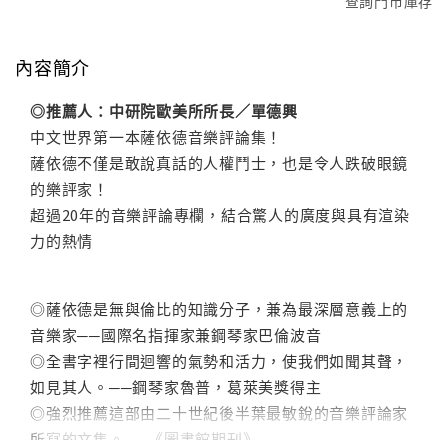
查詢門市庫存
內容簡介
◎推薦人：中研院歐美所所長／單德興
中文世界第一本薩依德音樂評論集！
薩依德不僅是敢說真話的人權鬥士，也是令人跌破眼鏡
的樂評家！
超過20年的音樂評論專欄，結合驚人的廣度與具有渲染
力的熱情
◎薩依德是無與倫比的知識分子，兼為最深層意義上的
音樂家──國際名指揮家兼鋼琴家巴倫波音
◎全書字裡行間迴響的氣勢和活力，使我們如聞其聲，
如見其人。──鋼琴家魯普，葛萊美獎得主
◎強烈推薦這部由二十世紀後半葉最敏銳的音樂評論家
所寫的文集。──《圖書館期刊》