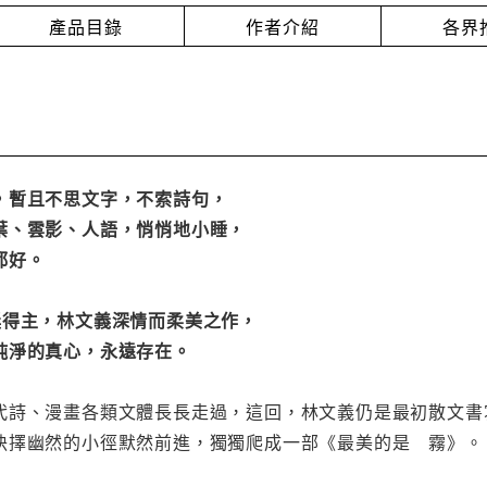
產品目錄
作者介紹
各界
，暫且不思文字，不索詩句，
葉、雲影、人語，悄悄地小睡，
都好。
獎得主，林文義深情而柔美之作，
純淨的真心，永遠存在。
代詩、漫畫各類文體長長走過，這回，林文義仍是最初散文書
抉擇幽然的小徑默然前進，獨獨爬成一部《最美的是 霧》。