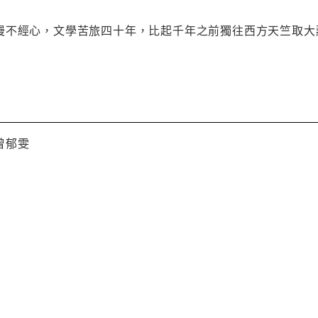
漫不經心，文學苦旅四十年，比起千年之前獨往西方天竺取大
曾郁雯