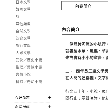
日本文學
內容簡介
韓國文學
詩
其他類型
內容簡介
自然文學
飲食文學
一條靜美河流的小航行
旅行文學
就容納水意、風髮、草
大眾文學
也許會有小小的童夢，
武俠／歷史小說
推理／驚悚小說
二○一四年吳三連文學
言情小說
在人間的迷霧裡，文字
科幻／奇幻小說
行文四十年，小說、現
心理勵志
間行止；眾聲喧譁，他
商業財經