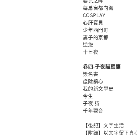
嬰兒之眸
每扇窗都向海
COSPLAY
心肝寶貝
少年西門町
妻子的京都
逆旅
十七夜
卷四‧子夜貓頭鷹
簽名書
歲除讀心
我的新文學史
今生
子夜‧詩
千年觀音
【後記】文字生活
【附錄】以文字留下真