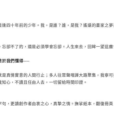
重逢四十年前的少年。我，是誰？誰，是我？遙遠的畫家之夢
。忘卻不了的，還是必須學會忘卻。人生來去，回眸一望這塵
終於我們懂得──
就是真情實意的人間行止；多人往眾聲喧譁大路聚集，我寧可
我知心，不讀且任由人去，一切留給時間印證。
字句，更讀創作者由衷之心，真摯之情。撫挲紙本，翻復冊頁