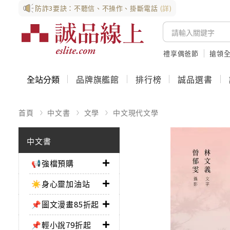
防詐3要訣：不聽信、不操作、掛斷電話
(詳)
禮享偶爸節
搶領全
全站分類
品牌旗艦館
排行榜
誠品選書
首頁
中文書
文學
中文現代文學
中文書
📢強檔預購
☀️身心靈加油站
📌圖文漫畫85折起
📌輕小說79折起