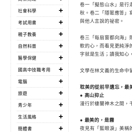
卷一「擬態山水」是行
社會科學
秋。卷二「隱匿應答」
與他人言說的祕密。
考試用書
親子教養
卷三「每扇窗都向海」
軟的心，而看見更純淨
自然科普
字就是生活；讀我知心
醫學保健
國高中技職考用
文學在林文義的生命中
電腦
耽美的從前早遺忘，最
旅遊
● 高山抑止
漫行於棲蘭神木之間，
青少年
生活風格
● 最美的，是霧
夜見有「藍眼淚」美稱
簡體書