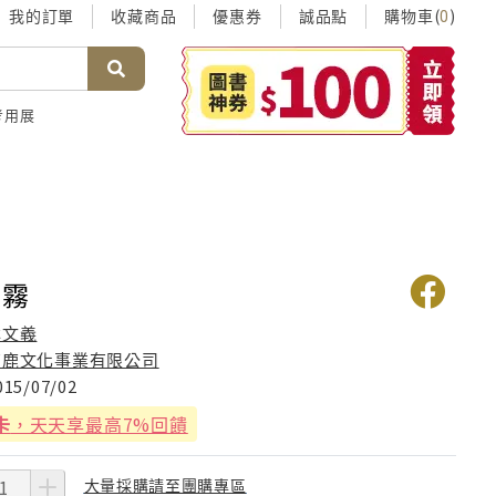
我的訂單
收藏商品
優惠券
誠品點
購物車(
)
0
考用展
是霧
林文義
有鹿文化事業有限公司
015/07/02
卡
，天天享最高7%回饋
大量採購請至團購專區