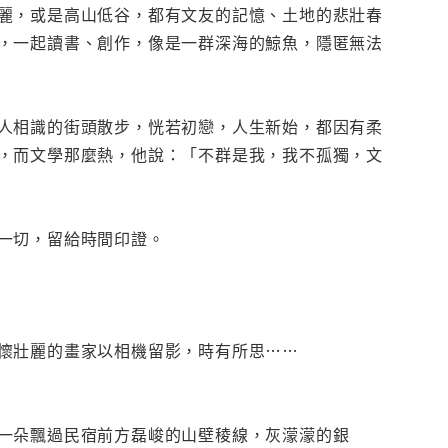
麗，或是高山低谷，都有文友的記憶、土地的悲壯春
，一起讀書、創作，像是一群深海的鯨魚，隱匿無法
人相識的街頭散步，恍若初戀，人生新始，都因有柔
，而文學那麼熱，他說：「不群是我，我不孤獨，文
一切，留給時間印證。
懷壯麗的畫家以相機留影，時有所思……
一朵飄過民宿前方磊峻的山壁稜線，灰濛濛的銀