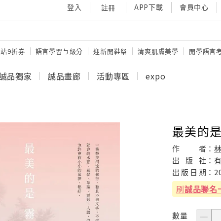
登入
APP下載
會員中心
註冊
站9折券
語言學習ㄅ級分
迎新開鞋祭
清爽肌膚美學
開學語言
誠品獨家
誠品畫廊
活動專區
expo
最美的
作
者：
出
版
社：
出
版
日
期：
2
刷
誠品聯名
數量