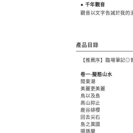
● 千年觀音
觀音以文字告誡於我的
產品目錄
【推薦序】臨場筆記◎
卷一‧擬態山水
閩東潮
美麗更美麗
鳥以及島
高山抑止
鹿谷緋櫻
回去尖石
島之異國
噶瑪蘭