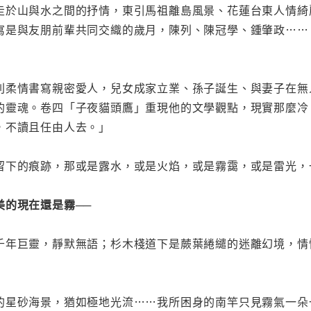
走於山與水之間的抒情，東引馬祖離島風景、花蓮台東人情綺
寫是與友朋前輩共同交織的歲月，陳列、陳冠學、鍾肇政……
則柔情書寫親密愛人，兒女成家立業、孫子誕生、與妻子在無
的靈魂。卷四「子夜貓頭鷹」重現他的文學觀點，現實那麼冷
，不讀且任由人去。」
留下的痕跡，那或是露水，或是火焰，或是霧靄，或是雷光，
美的現在還是霧──
千年巨靈，靜默無語；杉木棧道下是蕨葉綣繾的迷離幻境，情
的星砂海景，猶如極地光流……我所困身的南竿只見霧氣一朵