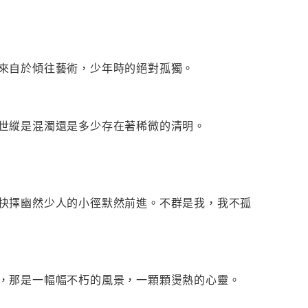
來自於傾往藝術，少年時的絕對孤獨。
世縱是混濁還是多少存在著稀微的清明。
抉擇幽然少人的小徑默然前進。不群是我，我不孤
，那是一幅幅不朽的風景，一顆顆燙熱的心靈。