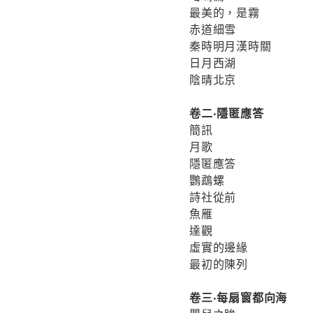
最美的，是霧
赤道細雪
秦時明月漢時關
日月西湖
陰晴北京
卷二‧隱匿應答
簡訊
月歌
隱匿應答
鸚鵡螺
詩社從前
魚雁
達觀
虛實的邊緣
最初的陳列
卷三‧每扇窗都向海