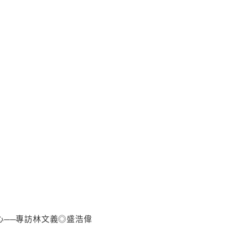
心──專訪林文義◎盛浩偉