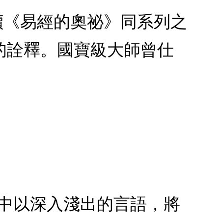
讀《易經的奧祕》同系列之
的詮釋。國寶級大師曾仕
書中以深入淺出的言語，將