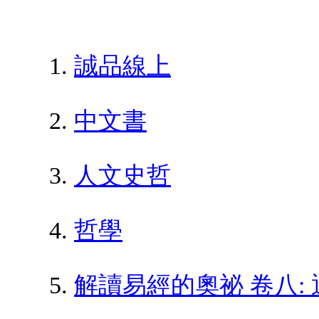
誠品線上
中文書
人文史哲
哲學
解讀易經的奧祕 卷八: