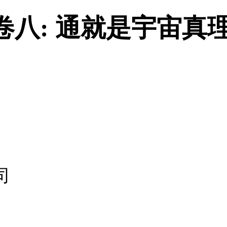
卷八: 通就是宇宙真
司