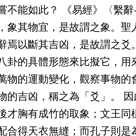
嘗不能如此？ 《易經》〈繫辭
，象其物宜，是故謂之象。聖
辭焉以斷其吉凶，是故謂之爻
八卦的具體形態來比擬它，用
萬物的運動變化，觀察事物的
物的吉凶，稱之為「爻」。 
後才胸有成竹的取象；文王同
配合得天衣無縫；而孔子則是