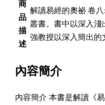
商
解讀易經的奧祕 卷八
品
叢書。書中以深入淺
描
強教授以深入簡出的
述
內容簡介
內容簡介 本書是解讀《