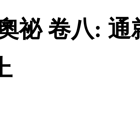
奧祕 卷八: 
上