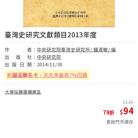
臺灣史研究文獻類目2013年度
作
者：
中央研究院臺灣史研究所/ 鍾淑敏/ 編
出
版
社：
中央研究院
出
版
日
期：
2014/11/30
刷
誠品聯名卡
，天天享最高7%回饋
大量採購團購專區
120
94
79
查詢門市庫存