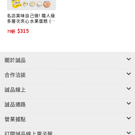
名店美味自己做! 職人級
多層次夾心水果蛋糕 (附
不鏽鋼6吋中空慕斯框)
$315
79折
關於誠品
合作洽談
誠品線上
誠品通路
營業據點
訂閱誠品線上電子報