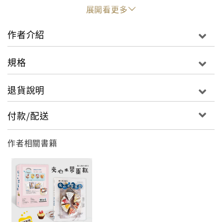
跟著做就能完成好吃又清爽的塔派！
展開看更多
美味延伸的祕訣讓烘焙新手晉升職人級
作者介紹
獨家整理替換材料及提升風味的搭配方法，
是趁熱或冷藏後享用？與什麼茶飲或湯品一起享用？
規格
通通告訴你！
退貨說明
特別收錄10款果醬、盤飾醬及8款果乾作法，日常好搭
友
付款/配送
除了2款經典內餡外，還特別收錄果醬、盤飾醬、果乾做
法，
作者相關書籍
可用於各式甜點、日常麵包、土司或飲品搭配，
口味多變化，自己做更安心！