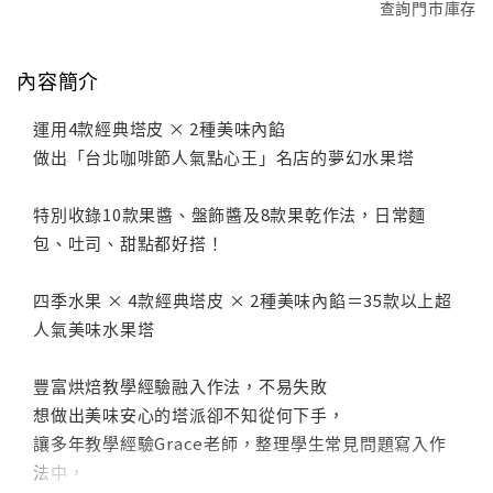
查詢門市庫存
內容簡介
運用4款經典塔皮 × 2種美味內餡
做出「台北咖啡節人氣點心王」名店的夢幻水果塔
特別收錄10款果醬、盤飾醬及8款果乾作法，日常麵
包、吐司、甜點都好搭！
四季水果 × 4款經典塔皮 × 2種美味內餡＝35款以上超
人氣美味水果塔
豐富烘焙教學經驗融入作法，不易失敗
想做出美味安心的塔派卻不知從何下手，
讓多年教學經驗Grace老師，整理學生常見問題寫入作
法中，