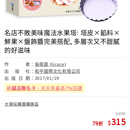
名店不敗美味魔法水果塔: 塔皮×餡料×
鮮果×盤飾醬完美搭配, 多層次又不甜膩
的好滋味
作
者：
吳佩蓉 (Grace)
出
版
社：
和平國際文化有限公司
出
版
日
期：
2017/01/19
刷
誠品聯名卡
，天天享最高7%回饋
大量採購團購專區
399
315
79