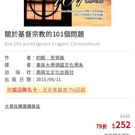
關於基督宗教的101個問題
Die 101 wichtigsten Fragen: Christentum
作
者：
約翰．克勞森
譯
者：
東吳大學德國文化學系
出
版
社：
南與北文化出版社
出
版
日
期：
2015/06/11
刷
誠品聯名卡
，天天享最高7%回饋
大量採購團購專區
320
252
79