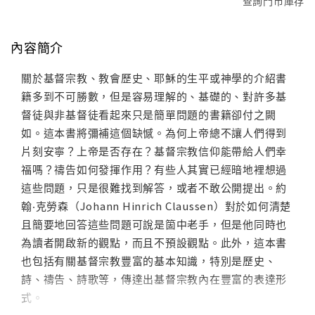
查詢門市庫存
內容簡介
關於基督宗教、教會歷史、耶穌的生平或神學的介紹書
籍多到不可勝數，但是容易理解的、基礎的、對許多基
督徒與非基督徒看起來只是簡單問題的書籍卻付之闕
如。這本書將彌補這個缺憾。為何上帝總不讓人們得到
片刻安寧？上帝是否存在？基督宗教信仰能帶給人們幸
福嗎？禱告如何發揮作用？有些人其實已經暗地裡想過
這些問題，只是很難找到解答，或者不敢公開提出。約
翰‧克勞森（Johann Hinrich Claussen）對於如何清楚
且簡要地回答這些問題可說是箇中老手，但是他同時也
為讀者開啟新的觀點，而且不預設觀點。此外，這本書
也包括有關基督宗教豐富的基本知識，特別是歷史、
詩、禱告、詩歌等，傳達出基督宗教內在豐富的表達形
式。