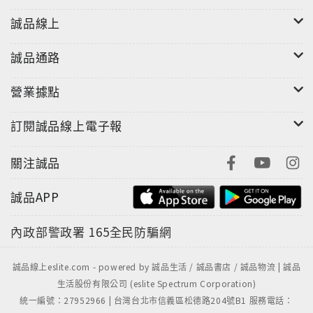
誠品線上
誠品通路
營業據點
訂閱誠品線上電子報
關注誠品
誠品APP
內政部警政署
165全民防騙網
誠品線上eslite.com - powered by 誠品生活 / 誠品書店 / 誠品物流 | 誠品
生活股份有限公司 (eslite Spectrum Corporation)
統一編號：27952966 | 台灣台北市信義區松德路204號B1 服務電話：