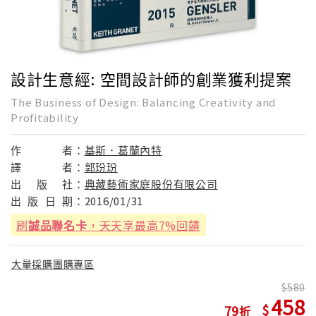
設計生意經: 空間設計師的創業獲利提案
The Business of Design: Balancing Creativity and
Profitability
作
者：
基斯．葛蘭內特
譯
者：
郭玢玢
出
版
社：
典藏藝術家庭股份有限公司
出
版
日
期：
2016/01/31
刷
誠品聯名卡
，天天享最高7%回饋
大量採購團購專區
580
458
79