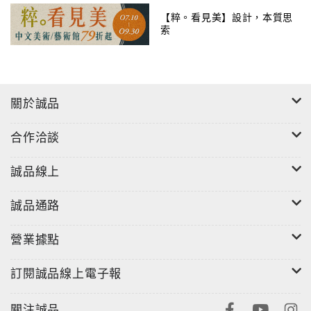
品牌名字排在一起）與專案管理（保持良好溝通是最強
【粹。看見美】設計，本質思
大的力量）、到行銷企劃（人們如果知道你是誰，人生
索
往往就輕鬆多了）與授權合作（授權或自製），全書以
上述六大章節一步步引領讀者進入創造一家成功公司的
必經歷程，並交織、貫穿著各種空間設計業界故事、作
關於誠品
者經歷與人生啟示。搭配圖表、指示圖的簡要切實的理
論，以及難得重要的設計大師的訪談（Michael
合作洽談
Graves, John Merrill, A. Eugene Kohn, Victoria
Hagan, Richard Meier），本書以簡單專業的結構與明
誠品線上
快的筆調，解決了令所有空間設計師創業時想了就頭痛
的事，「建立與經營公司」變成是可以期待並實際能行
誠品通路
的事。
營業據點
訂閱誠品線上電子報
關注誠品