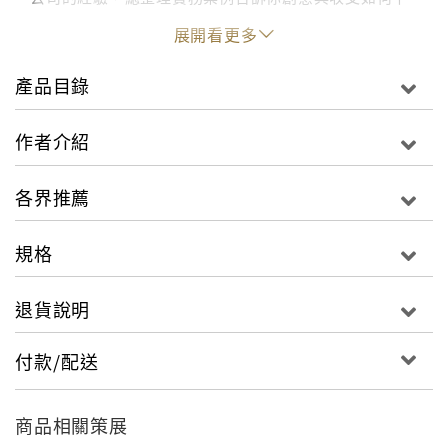
衡！
展開看更多
3. 2015世界百大建築公司榜首Gensler建築事務所創始
人M. Arthur Gensler Jr. 專文推薦。書中亦訪談全美五
產品目錄
位重量級建築師、設計師的設計生涯與創業過程。站在
設計巨人肩膀上看世界，讓你站得更穩。
作者介紹
◎「挨餓藝術家症候群」？你可以無限熱愛設計，但請
小心別只當它是愛的付出與勞動，記得計酬請款。◎直
各界推薦
覺喊不，還是硬接？把不適合的新案視為週轉現金的方
法，小心案子大延，「金雞母」變「賠錢貨」。◎工作
規格
價值vs工作時數？花十分鐘設計的小細節，遠超過十分
鐘「價值」！那就是唯獨你才能做到！本書為美國知名
退貨說明
設計產業顧問Granet & Associates, Inc.創辦人從業30
多年，顧問服務美國400家設計公司唯一總整理！作者
付款/配送
完全為了「經營與建立一家設計公司」的人而設想。從
計價收費（10％編列預算哲學）與人資運用（如何對待
員工、員工如何對待彼此，你和員工如何對待業主…業
商品相關策展
主如何對待你）、品牌建立（盡可能不要把自己的臉和