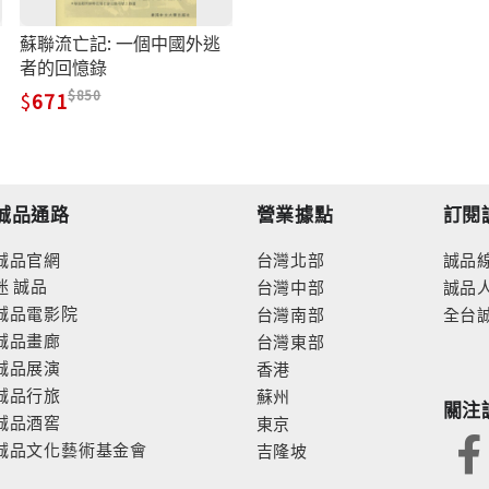
蘇聯流亡記: 一個中國外逃
者的回憶錄
850
671
誠品通路
營業據點
訂閱
誠品官網
台灣北部
誠品
迷
誠品
台灣中部
誠品
誠品電影院
台灣南部
全台
誠品畫廊
台灣東部
誠品展演
香港
誠品行旅
蘇州
關注
誠品酒窖
東京
誠品文化藝術基金會
吉隆坡