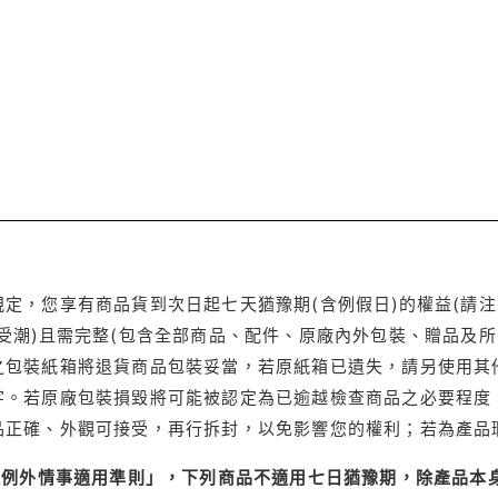
定，您享有商品貨到次日起七天猶豫期(含例假日)的權益(請
受潮)且需完整(包含全部商品、配件、原廠內外包裝、贈品及所
之包裝紙箱將退貨商品包裝妥當，若原紙箱已遺失，請另使用其
字。若原廠包裝損毀將可能被認定為已逾越檢查商品之必要程度，
品正確、外觀可接受，再行拆封，以免影響您的權利；若為產品
理例外情事適用準則」，下列商品不適用七日猶豫期，除產品本