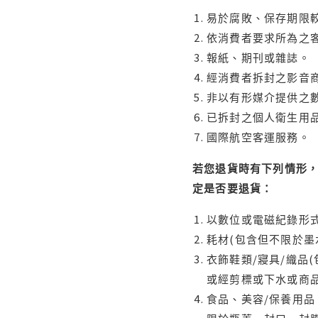
易於腐敗、保存期限較
依消費者要求所為之客
報紙、期刊或雜誌。
經消費者拆封之影音
非以有形媒介提供之數
已拆封之個人衛生用品
國際航空客運服務。
若您退貨時有下列情形，
定是否要退貨：
以數位或電磁紀錄形式
耗材(包含但不限於墨
衣飾鞋類/寢具/織品
或經剪標或下水或商
食品、美容/保養用