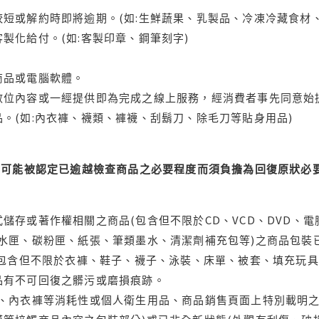
短或解約時即將逾期。(如:生鮮蔬果、乳製品、冷凍冷藏食材、
製化給付。(如:客製印章、鋼筆刻字)
商品或電腦軟體。
位內容或一經提供即為完成之線上服務，經消費者事先同意始提
。(如:內衣褲、襪類、褲襪、刮鬍刀、除毛刀等貼身用品)
可能被認定已逾越檢查商品之必要程度而須負擔為回復原狀必要
儲存或著作權相關之商品(包含但不限於CD、VCD、DVD、電
水匣、碳粉匣、紙張、筆類墨水、清潔劑補充包等)之商品包裝已
(包含但不限於衣褲、鞋子、襪子、泳裝、床單、被套、填充玩具
品有不可回復之髒污或磨損痕跡。
品、內衣褲等消耗性或個人衛生用品、商品銷售頁面上特別載明之