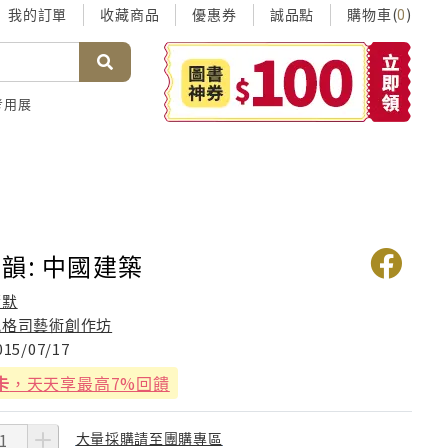
我的訂單
收藏商品
優惠券
誠品點
購物車(
)
0
考用展
韻: 中國建築
蕭默
風格司藝術創作坊
015/07/17
卡
，天天享最高7%回饋
大量採購請至團購專區