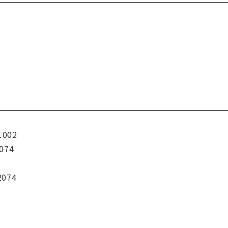
1002
074
2074