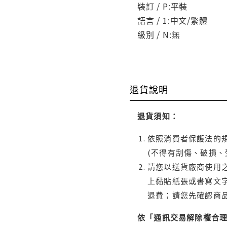
裝訂 / P:平裝
語言 / 1:中文/繁體
級別 / N:無
退貨說明
退貨須知：
依照消費者保護法的規
(不得有刮傷、破損、
請您以送貨廠商使用
上黏貼紙張或書寫文
退費；請您先確認商
依「通訊交易解除權合