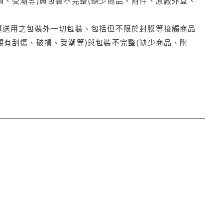
損、受潮等)與包裝不完整(缺少商品、附件、原廠外盒、
運送用之包裝外一切包裝、包括但不限於封膜等接觸商品
觀有刮傷、破損、受潮等)與包裝不完整(缺少商品、附