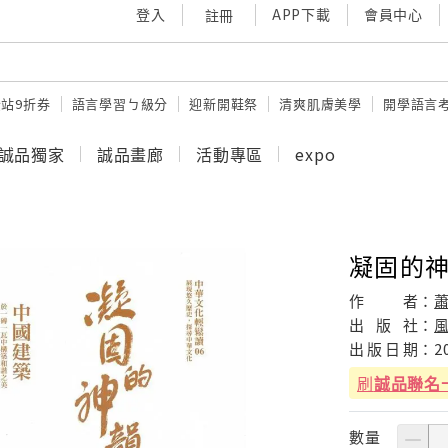
登入
APP下載
會員中心
註冊
站9折券
語言學習ㄅ級分
迎新開鞋祭
清爽肌膚美學
開學語言
誠品獨家
誠品畫廊
活動專區
expo
凝固的神
作
者：
出
版
社：
出
版
日
期：
2
刷
誠品聯名
數量