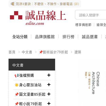
防詐3要訣：不聽信、不操作、掛斷電話
(詳)
禮享偶爸節
搶領全
全站分類
品牌旗艦館
排行榜
誠品選書
首頁
中文書
📌藝術設計79折起
建築
中文書
📢強檔預購
☀️身心靈加油站
📌圖文漫畫85折起
📌輕小說79折起