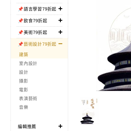
📌語言學習79折起
📌飲食79折起
📌美術79折起
📌藝術設計79折起
建築
室內設計
設計
攝影
電影
表演藝術
音樂
編輯推薦