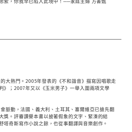
索，你我早已陷入此境中！──家庭主婦 方書甄
的大熱門。2005年發表的《不和諧音》描寫因唱歌走
》；2007年又以《玉米男子》一舉入圍兩項文學
社會脈動，法國、義大利、土耳其、塞爾維亞已搶先翻
大獎。評審讚譽本書以披著假象的文字、緊湊的結
舒塔奇斯寫作小說之餘，也從事翻譯與音樂創作。