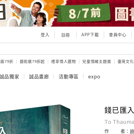
登入
APP下載
會員中心
註冊
面79折
藝術展79折起
禮享情人選物
兒童情緒主題展
臺灣文化
誠品獨家
誠品畫廊
活動專區
expo
錢已匯
To Thauma
作
者：