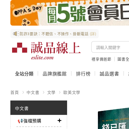
防詐3要訣：不聽信、不操作、掛斷電話
(詳)
禮享偶爸節
圖書全
全站分類
品牌旗艦館
排行榜
誠品選書
首頁
中文書
文學
歐美文學
中文書
📢強檔預購