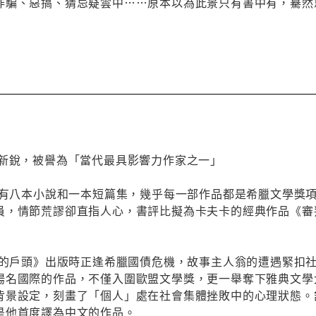
詐騙、惡搞、猜忌疑雲中……原本以為此景只有書中有，驀然思
的新銳，被譽為「當代最具影響力作家之一」
著有八本小說和一本短篇集，幾乎每一部作品都是希臘文學獎項
員，情節荒謬卻直指人心，書評比擬為卡夫卡的經典作品《審判
入你的戶頭》出版時正逢希臘國債危機，故事主人翁的遭遇緊扣
揚名國際的作品，不僅入圍歐盟文學獎，更一舉奪下雅典文學
背景設定，刻畫了「個人」處在社會集體挫敗中的心理狀態。
是他首度譯為中文的作品。