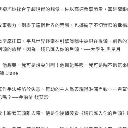
卻巧妙揉合了超現實的想像，佐以高速敘事節奏，真是耀眼的上乘
事張力，刻畫了這個世界的荒謬，也揶揄了不切實際的幸福幻夢。─
重型摩托車，平凡世界逐漸在引擎嚎嘯中被甩在後頭，劃過的
回頭的旅程，因為：錢已匯入你的戶頭。──大學生 黑星月
！他想哭，我可是想尖叫啊！他還能呼吸，我可是喘不過氣來
Liane
寫作手法將陷於失意、無助的主人翁表現得淋漓盡致……希望
嗎？──金融業 錢艾珍
款卡跟著工頭離去時，便是你後悔沒看《錢已匯入你的戶頭》時