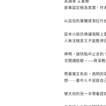
其讀者 艾塞爾
故事設定極為真實，作者
以自信的筆觸逐漸拉升故
這本小說彷彿讓我騎上
人無法喘息又不能暫停
神啊，請快點中止合約
次閱讀經驗。──資深教師 
帶著寓言色彩，高明的
想……書中人不就是自己
哪天你的另一半帶著提