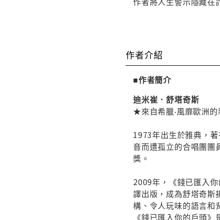
作者將人生警示隱藏在
作者介紹
■作者簡介
迪米崔．舒塔奇斯
★來自希臘‧風靡歐洲
1973年出生於雅典，
音而遭孤立的合唱團團
獎。
2009年，《錢已匯
譯出版，成為舒塔奇斯
構、令人玩味的語言和
《錢已匯入你的戶頭》