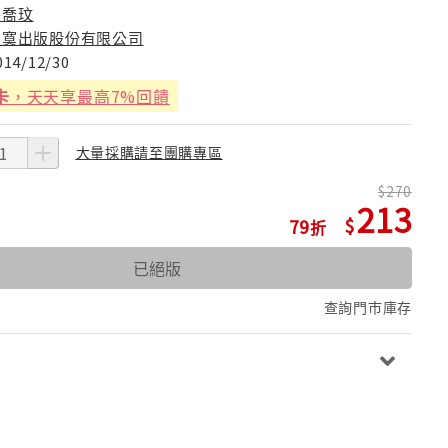
張喬玟
寂寞出版股份有限公司
014/12/30
卡
，天天享最高7%回饋
大量採購請至團購專區
270
213
79
已絕版
查詢門市庫存