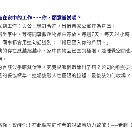
坐在家中的工作……你，願意嘗試嗎？
找到工作：與公司簽訂合約，出借自家公寓作為倉庫。
獨坐家中，等待同事搬運物品來寄放。每週7天，每天24小
，同事都會用這句話道別：「錢已匯入你的戶頭。」
他的存在感越縮越小，家中的物品已塞到極限，連睡覺空間也
絕。
的言談似乎暗藏伏筆。究竟是哪個環節出了錯？公司的強勢要
低的妥協標準。這場挑戰人性極限的拉鋸，最後該如何收場？
惑你、警醒你！在此脫帽向作者的說故事功力致敬！──希臘