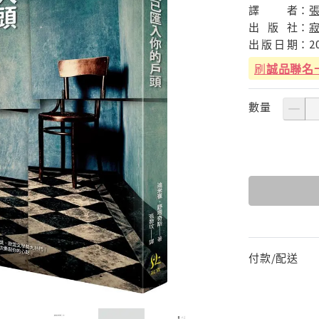
譯
者：
出
版
社：
出
版
日
期：
2
刷
誠品聯名
數量
付款/配送