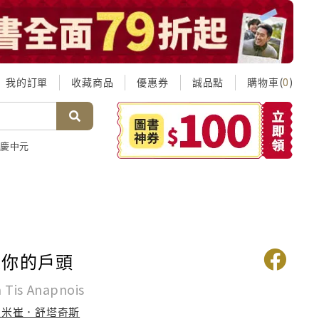
我的訂單
收藏商品
優惠券
誠品點
購物車(
)
0
慶中元
入你的戶頭
 Tis Anapnois
迪米崔．舒塔奇斯