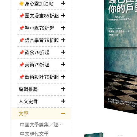
☀️身心靈加油站
📌圖文漫畫85折起
📌輕小說79折起
📌語言學習79折起
📌飲食79折起
📌美術79折起
📌藝術設計79折起
編輯推薦
人文史哲
文學
中國文學論集／經典作品
中文現代文學