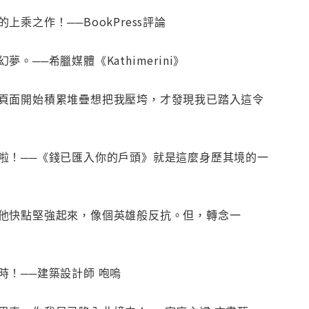
之作！──BookPress評論
─希臘媒體《Kathimerini》
頁面開始積累堆疊想把我壓垮，才發現我已踏入這令
啦！──《錢已匯入你的戶頭》就是這麼身歷其境的一
他快點堅強起來，像個英雄般反抗。但，轉念一
！──建築設計師 咆嗚