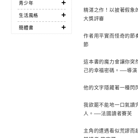
青少年
精湛之作！以披著假象
生活風格
大獎評審
簡體書
作者用平實而怪奇的節
節
這本書的魔力會讓你突
己的幸福密碼。──導演
他的文字隱藏著一種閃閃發
我欲罷不能地一口氣讀
人。──法國讀者賽芙
主角的遭遇看似荒謬而