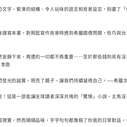
的文字、緊湊的結構、令人玩味的語言和背景設定，刻畫了「
奏譜寫本書，對照起寫作背景時遇到希臘國債問題，恰巧與台灣
然安靜下來，周遭的一切都不再重要……至於那些錢到底有沒
 李鼎
光的誠實，照亮了鏡子，讓我們持續凝視自己。──希臘文學評論站
完！這是一部能讓全球讀者深深共鳴的「驚悚」小說，主角沒
超現實，然而細細品味，字字句句都像極了你我的日常對話，