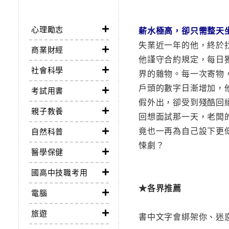
心理勵志
薪水極高，卻只需整天
失業近一年的他，終於
商業財經
他謹守合約規定，每日
社會科學
界的雜物。每一次寄物
戶頭的數字日漸增加，
考試用書
假外出，卻受到殘酷回
親子教養
回想面試那一天，老闆
竟也一再為自己設下更
自然科普
悚劇？
醫學保健
國高中技職考用
★各界推薦
電腦
旅遊
書中文字會綁架你、迷