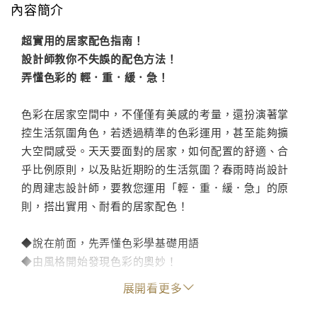
內容簡介
超實用的居家配色指南！
設計師教你不失誤的配色方法！
弄懂色彩的 輕．重．緩．急！
色彩在居家空間中，不僅僅有美感的考量，還扮演著掌
控生活氛圍角色，若透過精準的色彩運用，甚至能夠擴
大空間感受。天天要面對的居家，如何配置的舒適、合
乎比例原則，以及貼近期盼的生活氛圍？春雨時尚設計
的周建志設計師，要教您運用「輕．重．緩．急」的原
則，搭出實用、耐看的居家配色！
◆說在前面，先弄懂色彩學基礎用語
◆由風格開始發現色彩的奧妙！
◆解析，雜誌款設計的用色原則
展開看更多
◆按步驟，教你居家配色！