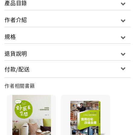
產品目錄
【本書附贈DVD影音]】
01.如何營造開放空間溫馨感
作者介紹
02.如何營造鄉村休閒風
03.現代風格的特色與營造
規格
04.如何打造現代人文風格
05.如何以現代感傢俱妝點美式風格
退貨說明
06.繽紛童趣 兒童房的設計規劃
付款/配送
作者相關書籍