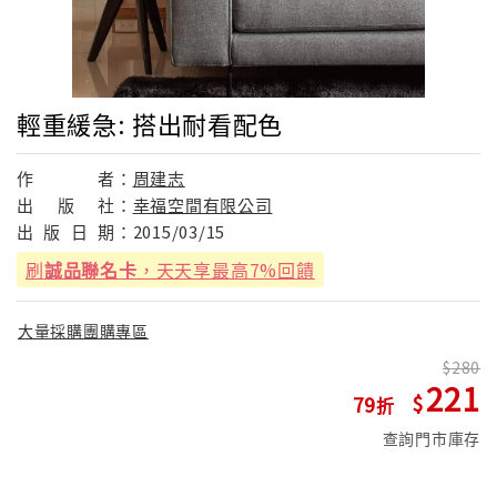
輕重緩急: 搭出耐看配色
作
者：
周建志
出
版
社：
幸福空間有限公司
出
版
日
期：
2015/03/15
刷
誠品聯名卡
，天天享最高7%回饋
大量採購團購專區
280
221
79
查詢門市庫存