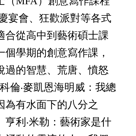
（MFA）創意寫作課程
婚慶宴會、狂歡派對等各式
適合從高中到藝術碩士課
一個學期的創意寫作課，
說過的智慧、荒唐、憤怒
科倫‧麥凱恩海明威：我總
因為有水面下的八分之
。亨利‧米勒：藝術家是什