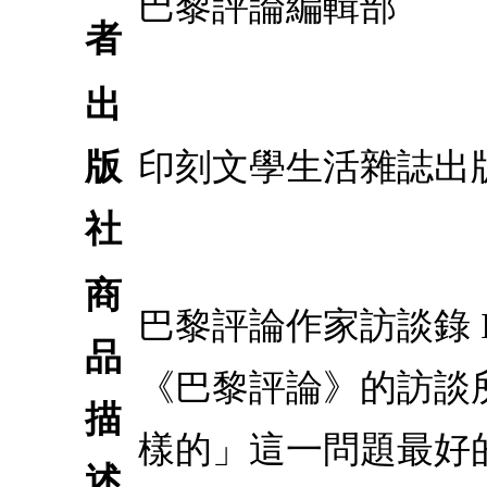
巴黎評論編輯部
者
出
版
印刻文學生活雜誌出
社
商
巴黎評論作家訪談錄
品
《巴黎評論》的訪談
描
樣的」這一問題最好
述