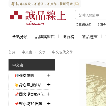
防詐3要訣：不聽信、不操作、掛斷電話
(詳)
禮享偶爸節
搶領全
全站分類
品牌旗艦館
排行榜
誠品選書
首頁
中文書
文學
中文現代文學
中文書
📢強檔預購
☀️身心靈加油站
📌圖文漫畫85折起
📌輕小說79折起