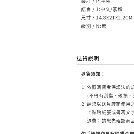
裝訂 / P:平裝
語言 / 1:中文/繁體
尺寸 / 14.8X21X1.2CM
級別 / N:無
退貨說明
退貨須知：
依照消費者保護法的規
(不得有刮傷、破損、
請您以送貨廠商使用
上黏貼紙張或書寫文
退費；請您先確認商
依「通訊交易解除權合