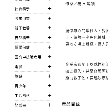
作家／楊照 導讀
社會科學
考試用書
親子教養
滿懷雄心的年輕人，隻
上，儼然一座黑色叢林
自然科普
異地商場上競逐，個人
醫學保健
國高中技職考用
企業家歐陽明以感性的
電腦
如此投入，甚至穿著阿
旅遊
能力救了他，穿越沙漠
青少年
生活風格
產品目錄
簡體書