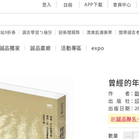
登入
APP下載
會員中心
註冊
站9折券
語言學習ㄅ級分
迎新開鞋祭
清爽肌膚美學
開學語言
誠品獨家
誠品畫廊
活動專區
expo
曾經的
作
者：
出
版
社：
出
版
日
期：
2
刷
誠品聯名
數量