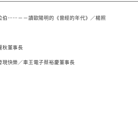
拉伯……－－讀歐陽明的《曾經的年代》／楊照
麗秋董事長
發現快樂／車王電子蔡裕慶董事長