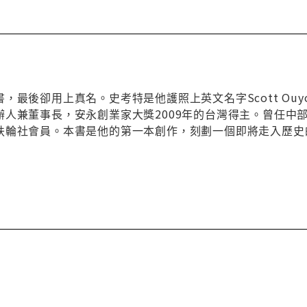
，最後卻用上真名。史考特是他護照上英文名字Scott Ou
辦人兼董事長，安永創業家大獎2009年的台灣得主。曾任中
扶輪社會員。本書是他的第一本創作，刻劃一個即將走入歷史