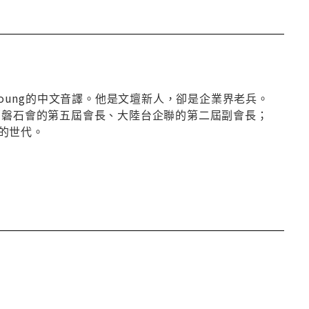
young的中文音譯。他是文壇新人，卻是企業界老兵。
部磐石會的第五屆會長、大陸台企聯的第二屆副會長；
的世代。