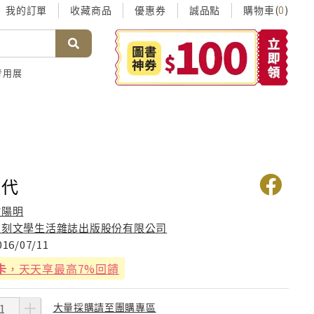
我的訂單
收藏商品
優惠券
誠品點
購物車(
)
0
考用展
年代
歐陽明
印刻文學生活雜誌出版股份有限公司
016/07/11
卡
，天天享最高7%回饋
大量採購請至團購專區