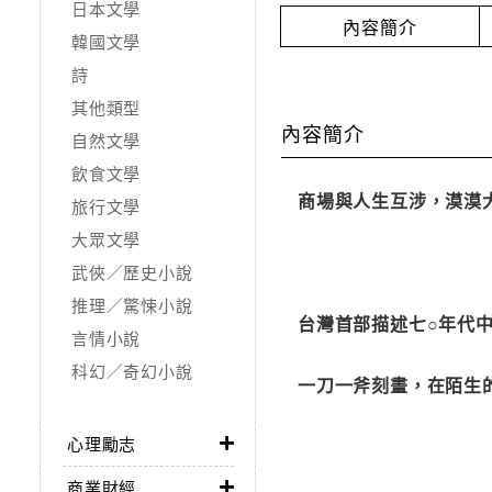
日本文學
內容簡介
韓國文學
詩
其他類型
內容簡介
自然文學
飲食文學
商場與人生互涉，漠漠
旅行文學
大眾文學
武俠／歷史小說
推理／驚悚小說
台灣首部描述七○年代
言情小說
科幻／奇幻小說
一刀一斧刻畫，在陌生
心理勵志
商業財經