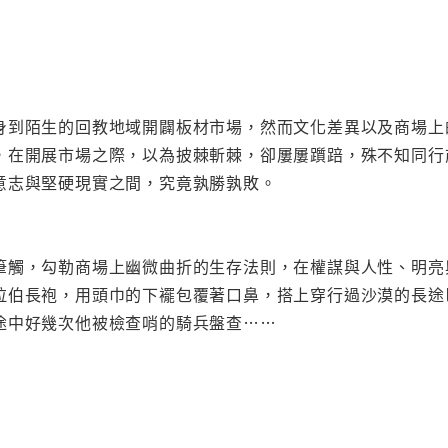
身到陌生的回教地域開闢板材市場，然而文化差異以及商場上
，在開展市場之際，以為披棘斬棘，卻屢屢躓踣，殊不知同行
意志與堅硬現實之間，究竟孰勝孰敗。
筆觸，勾勒商場上幽微曲折的生存法則，在權謀與人性、明亮
拉伯長袍，用頭巾的下襬包覆著口鼻，搭上穿行過沙漠的長途
途中好幾次他被檢查哨的騎兵盤查……