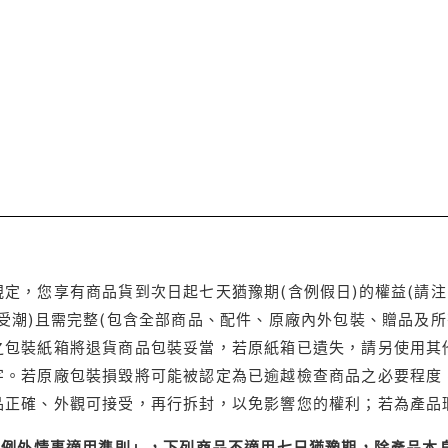
定，您享有商品貨到次日起七天猶豫期(含例假日)的權益(請
受潮)且需完整(包含全部商品、配件、原廠內外包裝、贈品及所
之包裝紙箱將退貨商品包裝妥當，若原紙箱已遺失，請另使用其
字。若原廠包裝損毀將可能被認定為已逾越檢查商品之必要程度，
品正確、外觀可接受，再行拆封，以免影響您的權利；若為產品
理例外情事適用準則」，下列商品不適用七日猶豫期，除產品本