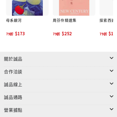
她以文字構築與山相關的記憶，描繪一群想逃避朽壞卻
無處可逃的人。
母系銀河
周芬伶精選集
探索西遊
$173
$252
$19
10篇關於深邃的綠，原始的氣息，以及綠裡的諸多傳
79折
79折
79折
奇。
關於誠品
〈心愛的蘭花孩兒〉
合作洽談
在一片哀號中，他並不顯得特別突出，從山頂走回來身
誠品線上
心經過一次洗滌，他覺得可以原諒一切，但是每當黃昏
到來，他的背脊好似有蟻群在爬，熱癢難過，他就像一
誠品通路
列脫軌的火車，斜倒在地，跟這個世界錯位挪移。
營業據點