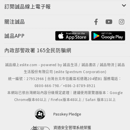
訂閱誠品線上電子報
〈綠斗蓬〉
關注誠品
院子裡那對母子很沉默，幾乎不對談，卻極有默契，一
個拿著鋤頭鋤草，一個撒培養土，有時少年附在母親耳
誠品APP
邊低語，原來她幾乎聽不見，他們好像不屬於這世界，
內政部警政署
165全民防騙網
從心靈的一角剪下來的。
誠品線上eslite.com - powered by 誠品生活 / 誠品書店 / 誠品物流 | 誠品
生活股份有限公司 (eslite Spectrum Corporation)
統一編號：27952966 | 台灣台北市信義區松德路204號B1 服務電話：
〈最後的櫻木花道〉
0800-666-798／+886-2-8789-8921
本網站已依台灣網站內容分級規定處理｜建議使用瀏覽器版本：Google
他們穿越能高古道，從霧社上山，在中央山脈能高鞍部
Chrome版本60以上 / Firefox版本48以上 / Safari 版本11以上
一帶搜索，一直往花蓮的方向仔細尋找，沿途風景清奇
美絕，古棧道與木造山屋充滿古意，清晨的山鑾被雲海
Passkey Pledge
環繞，恍如仙山，怪不得泰雅相信山靈。
資通安全管理系統榮獲