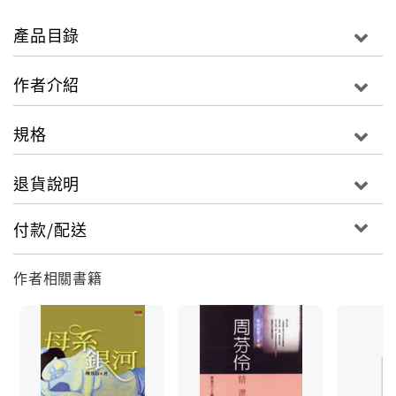
產品目錄
〈綠斗蓬〉
作者介紹
院子裡那對母子很沉默，幾乎不對談，卻極有默契，一
規格
個拿著鋤頭鋤草，一個撒培養土，有時少年附在母親耳
邊低語，原來她幾乎聽不見，他們好像不屬於這世界，
退貨說明
從心靈的一角剪下來的。
付款/配送
作者相關書籍
〈最後的櫻木花道〉
他們穿越能高古道，從霧社上山，在中央山脈能高鞍部
一帶搜索，一直往花蓮的方向仔細尋找，沿途風景清奇
美絕，古棧道與木造山屋充滿古意，清晨的山鑾被雲海
環繞，恍如仙山，怪不得泰雅相信山