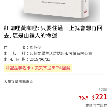
紅咖哩黃咖哩: 只要住過山上就會想再回
去, 這是山裡人的命運
作
者：
周芬伶
出
版
社：
印刻文學生活雜誌出版股份有限公司
出
版
日
期：
2015/06/21
刷
誠品聯名卡
，天天享最高7%回饋
大量採購團購專區
280
221
79
查詢門市庫存