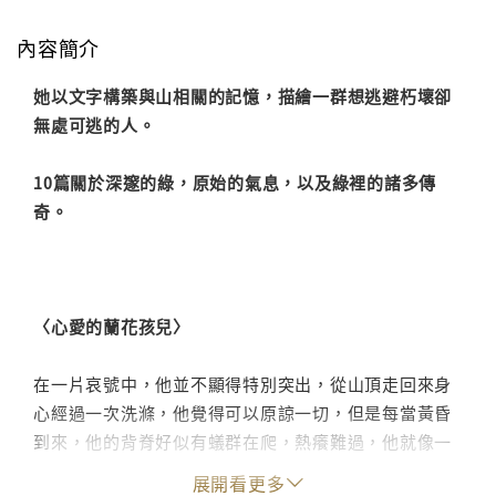
內容簡介
她以文字構築與山相關的記憶，描繪一群想逃避朽壞卻
無處可逃的人。
10篇關於深邃的綠，原始的氣息，以及綠裡的諸多傳
奇。
〈心愛的蘭花孩兒〉
在一片哀號中，他並不顯得特別突出，從山頂走回來身
心經過一次洗滌，他覺得可以原諒一切，但是每當黃昏
到來，他的背脊好似有蟻群在爬，熱癢難過，他就像一
列脫軌的火車，斜倒在地，跟這個世界錯位挪移。
展開看更多