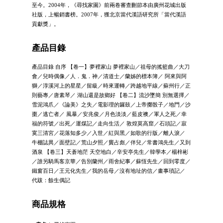
至今。2004年，《尋找家園》前兩卷審查刪節本由廣州花城出版
社版，上暢銷書榜。2007年，獲北京當代漢語研究所「當代漢語
貢獻獎」。
產品目錄
產品目錄 自序 【卷一】夢裡家山 夢裡家山／祖母的搖籃曲／大刀
會／兒時偶像／人．鬼．神／清道士／蘭姊的標本簿／ 阿來與阿
獅／淳溪河上的星星／留級／時來運轉／跨越地平線／蘇州行／正
則藝專／唐素琴／ 湖山還是故鄉好 【卷二】流沙墜簡 別無選擇／
雪泥鴻爪／《論美》之失／電影理的鑼鼓／上帝擲骰子／地門／沙
棗／逃亡者／ 風暴／安兆俊／月色淡淡／藍皮襖／軍人之死／幸
福的符號／出死／運煤記／走向生活／ 敦煌莫高窟／石頭記／寂
寞三清宮／花落知多少／入世／紅與黑／如歌的行版／離人淚／
牛棚誌異／面壁記／荒山夕照／竇占彪／伴兒／常書鴻先生／又到
酒泉 【卷三】天蒼地茫 天空地白／辛安亭先生／韓學本／楊梓彬
／誰另騎馬客京華／告別蘭州／雨舍紀事／蘇恆先生／回到零度／
鐵窗百日／王元化先生／我的岳母／沒有地址的信／畫事瑣記／
代跋：餘生偶記
商品規格