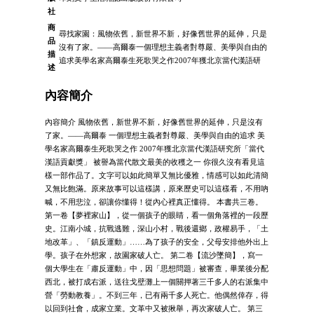
社
商
尋找家園：風物依舊，新世界不新，好像舊世界的延伸，只是
品
沒有了家。——高爾泰一個理想主義者對尊嚴、美學與自由的
描
追求美學名家高爾泰生死歌哭之作2007年獲北京當代漢語研
述
內容簡介
內容簡介 風物依舊，新世界不新，好像舊世界的延伸，只是沒有
了家。——高爾泰 一個理想主義者對尊嚴、美學與自由的追求 美
學名家高爾泰生死歌哭之作 2007年獲北京當代漢語研究所「當代
漢語貢獻獎」 被譽為當代散文最美的收穫之一 你很久沒有看見這
樣一部作品了。文字可以如此簡單又無比優雅，情感可以如此清簡
又無比飽滿。原來故事可以這樣講，原來歷史可以這樣看，不用吶
喊，不用悲泣，卻讓你懂得！從內心裡真正懂得。 本書共三卷。
第一卷【夢裡家山】，從一個孩子的眼睛，看一個角落裡的一段歷
史。江南小城，抗戰逃難，深山小村，戰後還鄉，政權易手，「土
地改革」、「鎮反運動」……為了孩子的安全，父母安排他外出上
學。孩子在外想家，故園家破人亡。 第二卷【流沙墜簡】，寫一
個大學生在「肅反運動」中，因「思想問題」被審查，畢業後分配
西北，被打成右派，送往戈壁灘上一個關押著三千多人的右派集中
營「勞動教養」。不到三年，已有兩千多人死亡。他偶然倖存，得
以回到社會，成家立業。文革中又被揪舉，再次家破人亡。 第三