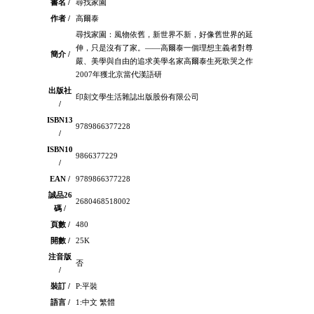
書名 /
尋找家園
作者 /
高爾泰
尋找家園：風物依舊，新世界不新，好像舊世界的延
伸，只是沒有了家。——高爾泰一個理想主義者對尊
簡介 /
嚴、美學與自由的追求美學名家高爾泰生死歌哭之作
2007年獲北京當代漢語研
出版社
印刻文學生活雜誌出版股份有限公司
/
ISBN13
9789866377228
/
ISBN10
9866377229
/
EAN /
9789866377228
誠品26
2680468518002
碼 /
頁數 /
480
開數 /
25K
注音版
否
/
裝訂 /
P:平裝
語言 /
1:中文 繁體