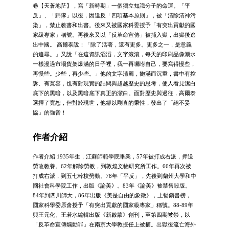
卷【天蒼地茫】，寫「新時期」一個獨立知識分子的命運。「平
反」、「歸隊」以後，因違反「四項基本原則」，被「清除清神污
染」，禁止教書和出書。後來又被國家科委授予「有突出貢獻的國
家級專家」稱號。再後來又以「反革命宣傳」被捕入獄，出獄後逃
出中國。 高爾泰說：「除了活著，還有更多。更多之一，是意義
的追尋。」又說「在這資訊滔滔，文字滾滾，每天的印刷品像潮水
一樣漫過市場貨架爆滿的日子裡，我一再囑咐自己，要寫得慢些，
再慢些。少些，再少些。」他的文字清麗，飽滿而沉重，書中有控
訴、有寬容，也有對現實的詰問與超越歷史的思考，使人看見潔白
底下的黑暗，以及黑暗底下真正的潔白。面對歷史與過往，高爾泰
選擇了寬恕，但對於現世，他卻以剛直的秉性，發出了「絕不妥
協」的強音！
作者介紹
作者介紹 1935年生，江蘇師範學院畢業，57年被打成右派，押送
勞改教養。62年解除勞教，到敦煌文物研究所工作。66年再次被
打成右派，到五七幹校勞動。78年「平反」，先後到蘭州大學和中
國社會科學院工作，出版《論美》。83年《論美》被禁售毀版。
84年到四川師大，86年出版《美是自由的象徵》，上暢銷書榜，
國家科學委原會授予「有突出貢獻的國家級專家」稱號。88-89年
與王元化、王若水編輯出版《新啟蒙》創刊，至第四期被禁，以
「反革命宣傳煽動罪」在南京大學教授任上被捕。出獄後流亡海外