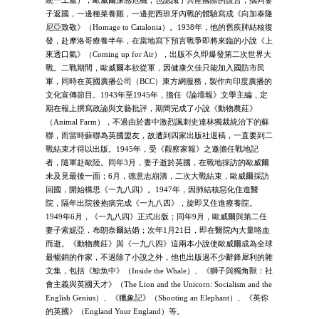
統一工黨），歐威爾深感危機，也認識了共產國際的謊言，攜同妻
子返國，一邊種菜養雞，一邊把西班牙內戰的體驗寫成《向加泰隆
尼亞致敬》（Homage to Catalonia）。1938年，他的舊疾肺結核復
發，赴摩洛哥療養半年，在當地寫下預言戰爭即將來臨的小說《上
來透口氣》（Coming up for Air），出版不久即爆發第二次世界大
戰。二戰期間，歐威爾本欲從軍，因健康欠佳只能加入國防市民
軍，同時在英國廣播公司（BCC）東方網服務，製作向印度廣播的
文化宣傳節目。1943年至1945年，擔任《論壇報》文學主編，定
期在報上撰寫政論與文藝批評，期間完成了小說《動物農莊》
（Animal Farm），不過由於書中激烈諷刺史達林獨裁統治下的蘇
聯，而當時蘇聯為英國盟友，故遭到四家出版社退稿，一直要到二
戰結束才得以出版。1945年，受《觀察家報》之邀擔任戰地記
者，隨軍赴歐陸。同年3月，妻子逝於英國，在戰地採訪的歐威爾
未及見最後一面；6月，德意志崩潰，二次大戰結束，歐威爾採訪
回國，開始構思《一九八四》。1947年，因肺結核惡化住進醫
院，隔年出院後抱病完成《一九八四》，旋即又住進療養院。
1949年6月，《一九八四》正式出版；同年9月，歐威爾與第二任
妻子索妮亞．布朗奈爾結婚；次年1月21日，即在醫院內大量咯血
而逝。《動物農莊》與《一九八四》這兩本小說使歐威爾成為全球
最暢銷的作家，不過除了小說之外，他也出版過不少辭鋒犀利的雜
文集，包括《鯨魚中》（Inside the Whale）、《獅子與獨角獸：社
會主義與英國天才》（The Lion and the Unicorn: Socialism and the
English Genius）、《獵象記》（Shooting an Elephant）、《英你
的英國》（England Your England）等。