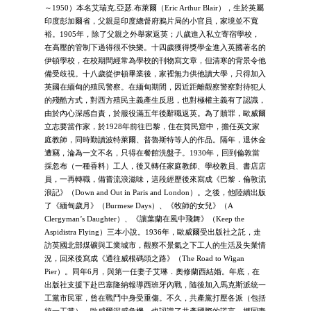
～1950）本名艾瑞克.亞瑟.布萊爾（Eric Arthur Blair），生於英屬
印度彭加爾省，父親是印度總督府鴉片局的小官員，家境並不寬
裕。1905年，除了父親之外舉家返英；八歲進入私立寄宿學校，
在高壓的管制下過得很不快樂。十四歲獲得獎學金進入英國著名的
伊頓學校，在校期間經常為學校的刊物寫文章，但清寒的背景令他
備受歧視。十八歲從伊頓畢業後，家裡無力供他讀大學，只得加入
英國在緬甸的殖民警察。在緬甸期間，因近距離觀察警察對待犯人
的殘酷方式，對西方殖民主義產生反思，也對極權主義有了認識，
由於內心深感自責，於服役滿五年後辭職返英。為了贖罪，歐威爾
立志要當作家，於1928年前往巴黎，住在貧民窟中，擔任英文家
庭教師，同時勤讀波特萊爾、普魯斯特等人的作品。隔年，退休金
遭竊，淪為一文不名，只得在餐館洗盤子。1930年，回到倫敦當
採忽布（一種香料）工人，後又轉任家庭教師、學校教員、書店店
員，一再轉職，備嘗流浪滋味，這段經歷後來寫成《巴黎．倫敦流
浪記》（Down and Out in Paris and London）。之後，他陸續出版
了《緬甸歲月》（Burmese Days）、《牧師的女兒》（A
Clergyman’s Daughter）、《讓葉蘭在風中飛舞》（Keep the
Aspidistra Flying）三本小說。1936年，歐威爾受出版社之託，走
訪英國北部煤礦與工業城市，觀察不景氣之下工人的生活及失業情
況，回來後寫成《通往威根碼頭之路》（The Road to Wigan
Pier）。同年6月，與第一任妻子艾琳．奧修蘭西結婚。年底，在
出版社支援下赴巴塞隆納報導西班牙內戰，隨後加入馬克斯派統一
工黨市民軍，曾在戰鬥中身受重傷。不久，共產黨打壓各派（包括