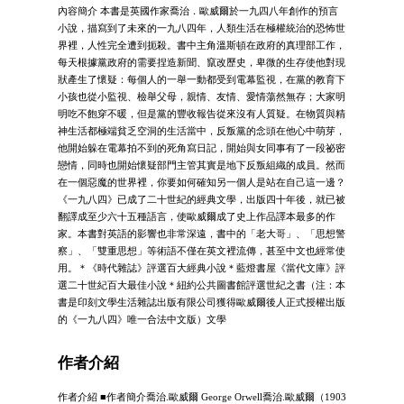
內容簡介 本書是英國作家喬治．歐威爾於一九四八年創作的預言
小說，描寫到了未來的一九八四年，人類生活在極權統治的恐怖世
界裡，人性完全遭到扼殺。書中主角溫斯頓在政府的真理部工作，
每天根據黨政府的需要捏造新聞、竄改歷史，卑微的生存使他對現
狀產生了懷疑：每個人的一舉一動都受到電幕監視，在黨的教育下
小孩也從小監視、檢舉父母，親情、友情、愛情蕩然無存；大家明
明吃不飽穿不暖，但是黨的豐收報告從來沒有人質疑。在物質與精
神生活都極端貧乏空洞的生活當中，反叛黨的念頭在他心中萌芽，
他開始躲在電幕拍不到的死角寫日記，開始與女同事有了一段祕密
戀情，同時也開始懷疑部門主管其實是地下反叛組織的成員。然而
在一個惡魔的世界裡，你要如何確知另一個人是站在自己這一邊？
《一九八四》已成了二十世紀的經典文學，出版四十年後，就已被
翻譯成至少六十五種語言，使歐威爾成了史上作品譯本最多的作
家。本書對英語的影響也非常深遠，書中的「老大哥」、「思想警
察」、「雙重思想」等術語不僅在英文裡流傳，甚至中文也經常使
用。＊《時代雜誌》評選百大經典小說＊藍燈書屋《當代文庫》評
選二十世紀百大最佳小說＊紐約公共圖書館評選世紀之書（注：本
書是印刻文學生活雜誌出版有限公司獲得歐威爾後人正式授權出版
的《一九八四》唯一合法中文版）文學
作者介紹
作者介紹 ■作者簡介喬治.歐威爾 George Orwell喬治.歐威爾（1903