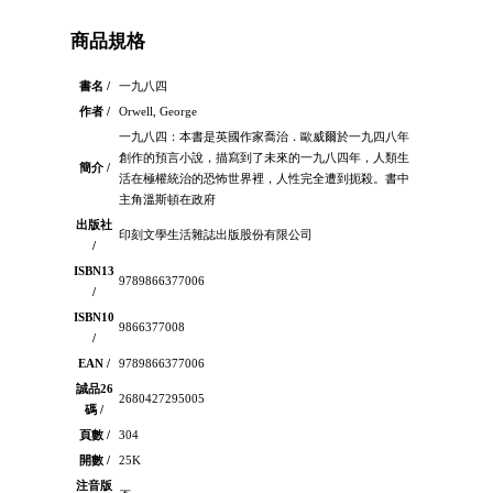
商品規格
書名 /
一九八四
作者 /
Orwell, George
一九八四：本書是英國作家喬治．歐威爾於一九四八年
創作的預言小說，描寫到了未來的一九八四年，人類生
簡介 /
活在極權統治的恐怖世界裡，人性完全遭到扼殺。書中
主角溫斯頓在政府
出版社
印刻文學生活雜誌出版股份有限公司
/
ISBN13
9789866377006
/
ISBN10
9866377008
/
EAN /
9789866377006
誠品26
2680427295005
碼 /
頁數 /
304
開數 /
25K
注音版