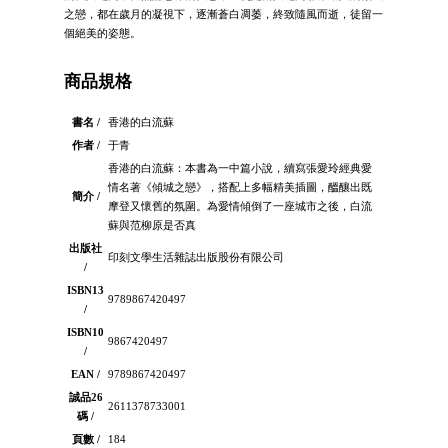
之戀，都在歲月的凝視下，逐漸蒼白凋萎，終致隨風而逝，徒留一
個絕美的姿態。
商品規格
書名 /
香港的白流蘇
作者 /
于青
香港的白流蘇：本書為一中篇小說，續寫張愛玲經典愛
情名著《傾城之戀》，搭配上多幅精美插圖，醞釀出既
簡介 /
摩登又懷舊的氛圍。為愛情傾倒了一座城市之後，白流
蘇與范柳原是否真
出版社
印刻文學生活雜誌出版股份有限公司
/
ISBN13
9789867420497
/
ISBN10
9867420497
/
EAN /
9789867420497
誠品26
2611378733001
碼 /
頁數 /
184