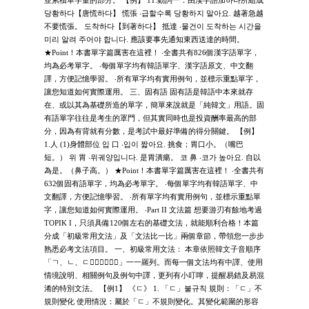
並累積單字量的部分。 【例】 11.動詞一：由漢字語加하다所組成
당황하다【唐慌하다】 慌張 ‧급할수록 당황하지 말아요. 越著急越
不要慌張。 도착하다【到著하다】 抵達 ‧물건이 도착하는 시간을
미리 알려 주어야 합니다. 應該要事先通知東西送達的時間。
★Point！本書單字篇厲害在這裡！ ‧全書共有826個漢字語單字，
均為必考單字。 ‧每個單字均有韓語單字、漢字語原文、中文翻
譯，方便記憶學習。 ‧所有單字均有實用例句，並標示重點單字，
讓您知道如何實際運用。 三、固有語 固有語是韓語中本來就存
在、或以其為基礎所造的單字，簡單來說就是「純韓文」用語。固
有語單字往往是考生的罩門，但其實同時也是投資酬率最高的部
分，因為有背就有分數，是考試中最好準備的得分關鍵。 【例】
1.人 (1)身體部位 입 口 ‧입이 짧아요. 挑食；胃口小。（嘴巴
短。） 위 胃 ‧위궤양입니다. 是胃潰瘍。 코 鼻 ‧코가 높아요. 自以
為是。（鼻子高。） ★Point！本書單字篇厲害在這裡！ ‧全書共有
632個固有語單字，均為必考單字。 ‧每個單字均有韓語單字、中
文翻譯，方便記憶學習。 ‧所有單字均有實用例句，並標示重點單
字，讓您知道如何實際運用。 ‧Part II 文法篇 想要游刃有餘地考過
TOPIK I，只須具備120個左右的基礎文法，就能順利合格！本篇
分成「初級常用文法」及「文法比一比」兩個章節，帶領您一步步
熟悉必考文法項目。 一、初級常用文法： 本章依照韓文子音順序
「ㄱ、ㄴ、ㄷ」一一羅列。而每一個文法均有中譯、使用
情境說明、相關例句及例句中譯，更列有小叮嚀，提醒易錯及易混
淆的特別文法。 【例1】 《ㄷ》 1. 「ㄷ」불규칙 規則：「ㄷ」不
規則變化 使用情況：屬於「ㄷ」不規則變化。其變化範圍的形容