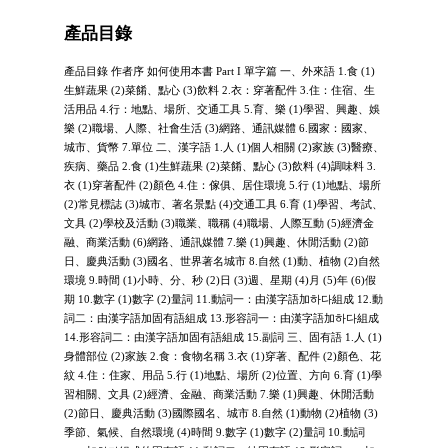
產品目錄
產品目錄 作者序 如何使用本書 Part I 單字篇 一、外來語 1.食 (1)
生鮮蔬果 (2)菜餚、點心 (3)飲料 2.衣：穿著配件 3.住：住宿、生
活用品 4.行：地點、場所、交通工具 5.育、樂 (1)學習、興趣、娛
樂 (2)職場、人際、社會生活 (3)網路、通訊媒體 6.國家：國家、
城市、貨幣 7.單位 二、漢字語 1.人 (1)個人相關 (2)家族 (3)醫療、
疾病、藥品 2.食 (1)生鮮蔬果 (2)菜餚、點心 (3)飲料 (4)調味料 3.
衣 (1)穿著配件 (2)顏色 4.住：傢俱、居住環境 5.行 (1)地點、場所
(2)常見標誌 (3)城市、著名景點 (4)交通工具 6.育 (1)學習、考試、
文具 (2)學校及活動 (3)職業、職稱 (4)職場、人際互動 (5)經濟金
融、商業活動 (6)網路、通訊媒體 7.樂 (1)興趣、休閒活動 (2)節
日、慶典活動 (3)國名、世界著名城市 8.自然 (1)動、植物 (2)自然
環境 9.時間 (1)小時、分、秒 (2)日 (3)週、星期 (4)月 (5)年 (6)假
期 10.數字 (1)數字 (2)量詞 11.動詞一：由漢字語加하다組成 12.動
詞二：由漢字語加固有語組成 13.形容詞一：由漢字語加하다組成
14.形容詞二：由漢字語加固有語組成 15.副詞 三、固有語 1.人 (1)
身體部位 (2)家族 2.食：食物名稱 3.衣 (1)穿著、配件 (2)顏色、花
紋 4.住：住家、用品 5.行 (1)地點、場所 (2)位置、方向 6.育 (1)學
習相關、文具 (2)經濟、金融、商業活動 7.樂 (1)興趣、休閒活動
(2)節日、慶典活動 (3)國際國名、城市 8.自然 (1)動物 (2)植物 (3)
季節、氣候、自然環境 (4)時間 9.數字 (1)數字 (2)量詞 10.動詞