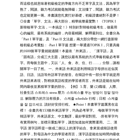
而這樣也就意味著初級檢定的準備方向不乏單字及文法，因為單字
熟了，閱讀、聽力考試就能毫無障礙；文法懂了，閱讀、聽力考試
也定能更勝一籌。本書讓您扎實打好基礎，初級證書絕對不是夢！
◎全書「單字、文法」兩大部分，精華統整最驚艷！ 《TOPIK I
新韓檢單字‧文法，一本搞定！》特別針對韓檢初級考生，做最用
心的編寫、最有系統的編排，內容最精闢、解釋最到位。全書分為
「Part I 單字篇」及「Part II 文法篇」兩大部分帶您一網打盡新韓
檢初級必考重點： ‧Part I 單字篇 想要一舉通過TOPIK I，只要具備
約1600個單字量就能過關！本篇依「外來語」、「漢字語」及
「固有語」分成三大主題，讓您以最有系統的方式準備初級必考單
字。而每個主題中，又以「人、食、衣、住、行……」分類，讓相
關單字一目了然。 一、外來語 外來語是利用韓語字母拼出近似英
語、日語、法語等外語單字的發音。在韓語中有一部分單字就是用
外來語來表現，對稍俱英語程度的學習者而言，外來語是能在短時
間內吸收並累積單字量的部分。 【例】 5.育、樂 (2)職場、人際、
社會生活 스트레스 stress 壓力 ‧스트레스를 푸는 방법이 정말 많아
요. 解除壓力的方法有很多。 스케줄 schedule 行程；日程 ‧스케줄
을 잘 잡으세요. 請好好安排行程。 ★Point！本書單字篇厲害在這
裡！ ‧全書共有153個外來語單字，均為必考單字。 ‧每個單字均有
韓語單字、外來語原文、中文翻譯，最好學習對照。 ‧所有單字均
有實用例句，並標示重點單字，讓您知道如何實際運用。 二、漢
字語 漢字語即是一個或二個以上的漢字結合、拿來當成韓語使用
的單字，對母語為中文的學習者而言，漢字語是能在短時間內吸收