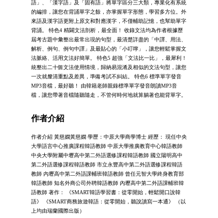
語」、「漢字語」及「固有語」將單字區分三大類，專業化有系統
的編排，讓您在背誦單字之餘，亦掌握單字形態，學習多方位。外
來語及漢字語更附上原文和對應漢字，不僅輔助記憶，也幫助單字
背誦。 特色4 精闢文法剖析，最全面！ 收錄文法均為作者根據歷
屆考古題中彙整出最常出現的句型，最清楚詳盡的「中譯、用法、
解析、例句、例句中譯」及最貼心的「小叮嚀」，讓您輕鬆掌握文
法脈絡、活用文法好簡單。 特色5 超強「文法比一比」，最犀利！
統整出二十個文法使用情境，歸納易混淆及相似的文法句型，讓您
一次就釐清重點及差異，準備考試不糾結。 特色6 標準單字發音
MP3音檔，最好聽！ 由韓籍老師親錄標準單字發音朗讀MP3音
檔，讓您帶著音檔隨聽隨走，不管何時何地就算躺著也能背單字。
作者介紹
作者介紹 黃慈嫺黃慈嫺 學歷：中原大學商學博士 經歷： 現任中央
大學語言中心推廣課程韓語教師 中原大學推廣教育中心韓語教師
中央大學附屬中壢高中第二外語選修課程韓語教師 國立陽明高中
第二外語選修課程韓語教師 市立永豐高中第二外語選修課程韓語
教師 內壢高中第二外語課輔班韓語教師 曾任元智大學終身教育部
韓語教師 知名外商公司外聘韓語教師 內壢高中第二外語課輔班韓
語教師 著作： 《SMART韓語學習書：從零開始，輕鬆開口說韓
語》 《SMART商務旅遊韓語：從零開始，聽說讀寫一本通》 （以
上均由瑞蘭國際出版）