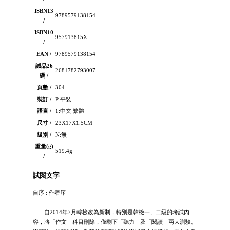
ISBN13
9789579138154
/
ISBN10
957913815X
/
EAN /
9789579138154
誠品26
2681782793007
碼 /
頁數 /
304
裝訂 /
P:平裝
語言 /
1:中文 繁體
尺寸 /
23X17X1.5CM
級別 /
N:無
重量(g)
519.4g
/
試閱文字
自序 : 作者序
自2014年7月韓檢改為新制，特別是韓檢一、二級的考試內
容，將「作文」科目刪除，僅剩下「聽力」及「閱讀」兩大測驗。