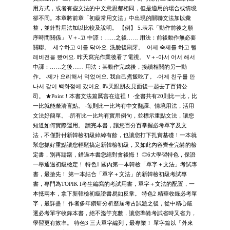
用方式，或者有些文法的中文意思都相同，但是適用的場合或情境
卻不同。本章將前章「初級常用文法」中出現的關聯文法加以彙
整，並針對用法加以比較及說明。 【例】 5.表示「動作前後之順
序時間關係」 V＋-고 中譯：……之後…… 用法：前後動作無必要
關聯。 ‧세수하고 이를 닦아요. 洗臉後刷牙。 ‧어제 숙제를 하고 텔
레비전을 봤어요. 昨天寫完作業後看了電視。 V＋-아서 어서 해서
中譯：……之後…… 用法：某動作完成後，接續相關的另一動
作。 ‧제가 요리해서 먹었어요. 我自己煮飯吃了。 ‧어제 친구를 만
나서 같이 백화점에 갔어요. 昨天跟朋友見面後一起去了百貨公
司。 ★Point！本書文法篇厲害在這裡！ ‧全書共有20則比一比，比
一比就能釐清盲點。 ‧每則比一比均有中文翻譯、情境用法，活用
文法好簡單。 ‧所有比一比均有實用例句，並標示重點文法，讓您
知道如何實際運用。 讀完本書，讓您百分百掌握必考單字及文
法，不僅對付新韓檢初級綽綽有餘，也讓您打下扎實基礎！一本就
幫您抓好重點讓您輕鬆搞定新韓檢初級，又如此內容齊全完備的檢
定書，別再躊躇，錯過本書您絕對會後悔！ ◎6大學習特色，保證
一舉通過初級檢定！ 特色1 國內第一本韓檢「單字＋文法」考試專
書，最搶先！ 第一本結合「單字＋文法」的新韓檢初級考試專
書，專門為TOPIK I考生編寫的考試用書，單字＋文法的配置，一
本抵兩本，拿下新韓檢初級證書易如反掌。 特色2 精華收錄必考單
字，最詳盡！ 作者多年鑽研分析歷屆考古試題之後，從中精心嚴
選必考單字收錄本書，絕不濫竽充數，讓您準備考試省時又省力，
學習更有效率。 特色3 三大單字編列，最專業！ 單字篇以「外來