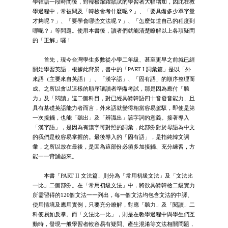
學韓語一段時間後，對韓檢躍躍欲試的學習者大幅增加，因此在教
學過程中，常被問及「韓檢會考什麼呢？」、「要具備多少單字量
才夠呢？」、「要學會哪些文法呢？」、「怎麼知道自己的程度到
哪呢？」等問題。使用本書後，讀者們就能清楚瞭解以上各項疑問
的「正解」囉！
首先，現今台灣學生多數從小學二年級、甚至更早之前就已經
開始學習英語，根據此背景，書中的「PART I 詞彙篇」是以「外
來語（主要來自英語）」、「漢字語」、「固有語」的順序整理而
成。之所以會以這樣的順序讓讀者準備考試，那是因為應付「聽
力」及「閱讀」這二個科目，對已經具備韓語四十音發音能力、且
具有基礎英語能力者而言，外來語就變得相當容易駕馭，即使是第
一次接觸，也能「聽出」及「辨識出」該字詞的意義。接著導入
「漢字語」，是因為有漢字可對照的詞彙，此部份對於母語為中文
的我們是較容易掌握的。最後導入的「固有語」，是指純韓文詞
彙，之所以放在最後，是因為這部份必須多加接觸、充分練習，方
能一一背誦起來。
本書「PART II 文法篇」則分為「常用初級文法」及「文法比
一比」二個部份。在「常用初級文法」中，將欲具備韓檢二級實力
所需習得的120個文法一一列出，每一個文法均包含文法的中譯、
使用情境及應用實例，只要充分瞭解，對應「聽力」及「閱讀」二
科便易如反掌。而「文法比一比」，則是在教學過程中與學生們互
動時，發現一般學習者較容易有疑問、產生混淆等文法相關問題，