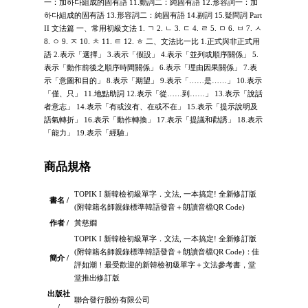
一：加하다組成的固有語 11.動詞二：純固有語 12.形容詞一：加
하다組成的固有語 13.形容詞二：純固有語 14.副詞 15.疑問詞 Part
II 文法篇 一、常用初級文法 1. ㄱ 2. ㄴ 3. ㄷ 4. ㄹ 5. ㅁ 6. ㅂ 7. ㅅ
8. ㅇ 9. ㅈ 10. ㅊ 11. ㅌ 12. ㅎ 二、文法比一比 1.正式與非正式用
語 2.表示「選擇」 3.表示「假設」 4.表示「並列或順序關係」 5.
表示「動作前後之順序時間關係」 6.表示「理由因果關係」 7.表
示「意圖和目的」 8.表示「期望」 9.表示「……是……」 10.表示
「僅、只」 11.地點助詞 12.表示「從……到……」 13.表示「說話
者意志」 14.表示「有或沒有、在或不在」 15.表示「提示說明及
語氣轉折」 16.表示「動作轉換」 17.表示「提議和勸誘」 18.表示
「能力」 19.表示「經驗」
商品規格
TOPIK I 新韓檢初級單字．文法, 一本搞定! 全新修訂版
書名 /
(附韓籍名師親錄標準韓語發音＋朗讀音檔QR Code)
作者 /
黃慈嫺
TOPIK I 新韓檢初級單字．文法, 一本搞定! 全新修訂版
(附韓籍名師親錄標準韓語發音＋朗讀音檔QR Code)：佳
簡介 /
評如潮！最受歡迎的新韓檢初級單字＋文法參考書，堂
堂推出修訂版
出版社
聯合發行股份有限公司
/