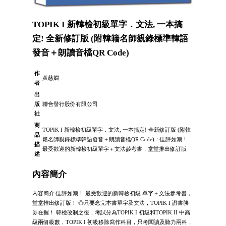
TOPIK I 新韓檢初級單字．文法, 一本搞
定! 全新修訂版 (附韓籍名師親錄標準韓語
發音＋朗讀音檔QR Code)
作
黃慈嫺
者
出
版
聯合發行股份有限公司
社
商
TOPIK I 新韓檢初級單字．文法, 一本搞定! 全新修訂版 (附韓
品
籍名師親錄標準韓語發音＋朗讀音檔QR Code)：佳評如潮！
描
最受歡迎的新韓檢初級單字＋文法參考書，堂堂推出修訂版
述
內容簡介
內容簡介 佳評如潮！ 最受歡迎的新韓檢初級 單字＋文法參考書，
堂堂推出修訂版！ ◎只要念完本書單字及文法，TOPIK I 證書勝
券在握！ 韓檢改制之後，考試分為TOPIK I 初級和TOPIK II 中高
級兩個級數，TOPIK I 初級移除寫作科目，只考閱讀及聽力兩科，