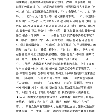
詞或動詞，有其要遵守的特殊變化規則。 說明：原形語尾「다」
前面的收尾音以「ㄷ」結尾的這類動詞，當遇到與後方字首為「아
어」或「으」的語尾結合之情況時，「ㄷ」會變成「ㄹ」。如「듣
다」、「걷다」及「묻다」等，變化請參見下表。 「ㄷ」不規則 -
아요 어요 -(으)세요 -(으)ㄹ까요 -고 -습니다 ㅂ니다 듣다（聽） 들
어요 들으세요 들을까요 듣고 듣습니다 걷다（走） 걸어요 걸으세
요 걸을까요 걷고 걷습니다 묻다（問） 물어요 물으세요 물을까요
묻고 묻습니다 例句： A：버스를 탈까요? 我們要不要搭公車呢？
B：아니요, 걸어서 가요. 不，走路去吧！ 저는 한국 음악을 들어
요. 我在聽韓國音樂。 【小叮嚀】 亦有不屬於「ㄷ不規則變化」的
情形，如「받다」（接受、得到）、「닫다」（關）。 例句：제
선물을 받으세요. 請接受我的禮物。 창문 좀 닫아 주세요. 請幫忙
關上窗戶。 【例2】 12. V＋-기로 하다 中譯：決定……、決
心…… 說明：表示與他人的約定或進行某事的決心。 例句：올해
부터는 술을 마시지 않기로 했어요. 我決定從今年起不喝酒了。 다
음 주말에 친구랑 전주에 가기로 했어요. 我和朋友約好下週末去全
州。 【小叮嚀】 「-기로 하다」中的「하다」，可依句意替換為
「약속하다」（約定）、「결심하다」（決心）等動詞。 例句：
이제 담배를 피우지 않기로 결심했어요. 我決定現在起不再抽菸
了。 내일 다시 만나기로 약속했어요. 我們約好明天要再見面。
★Point！本書文法篇厲害在這裡！ ‧全書共有108則文法，均為必
考重點。 ‧每則文法均有「中譯、用法、解析」及貼心「小叮
嚀」。 ‧所有文法均有實用例句，並標示重點文法，讓您知道如何
實際運用。 二、文法比一比： 有些文法本身可能有二種以上的應