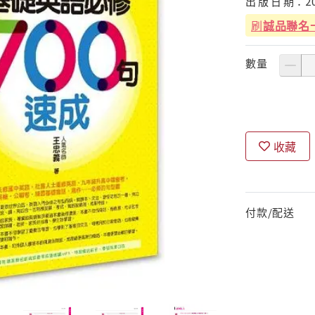
出
版
日
期：
2
刷
誠品聯名
數量
收藏
付款/配送