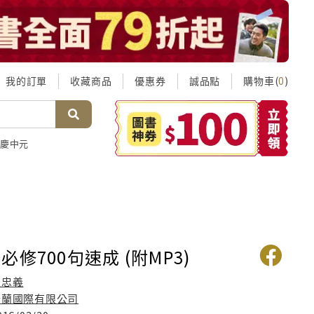
我的訂單
收藏商品
優惠券
誠品點
購物車(
)
0
慶中元
修700句速成 (附MP3)
王忠義
瑞蘭國際有限公司