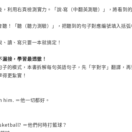
頁句子後，利用右頁檢測實力。「說‧寫（中翻英測驗）」，將看
說還要會聽！「聽（聽力測驗）」，把聽到的句子對應編號填入括
說、讀、寫只要一本就搞定！
不漏接，學習最透徹！
句子的模式，本書拆解每句英語句子，先「字對字」翻譯，再
學得更紮實！
 with him. ＝他一切都好。
 basketball? ＝他們何時打籃球？