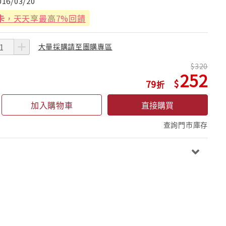
016/03/20
卡
，天天享最高7%回饋
大量採購請至團購專區
320
252
79
加入購物車
直接購買
查詢門市庫存