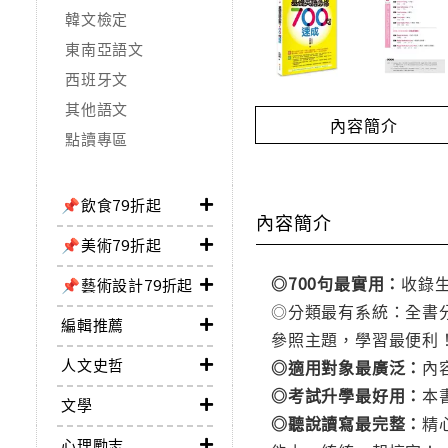
韓文檢定
東南亞語文
西班牙文
其他語文
內容簡介
點讀專區
📌飲食79折起
內容簡介
📌美術79折起
◎700句最實用：
收錄
📌藝術設計79折起
◎分類最有系統：全書分
編輯推薦
參照主題，學習最便利
人文史哲
◎適用對象最廣泛：
內
◎考試升學最好用：
本
文學
◎聽說讀寫最完整：
精
心理勵志