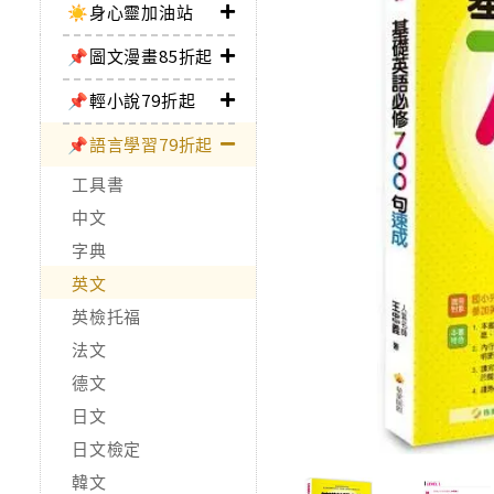
☀️身心靈加油站
📌圖文漫畫85折起
📌輕小說79折起
📌語言學習79折起
工具書
中文
字典
英文
英檢托福
法文
德文
日文
日文檢定
韓文