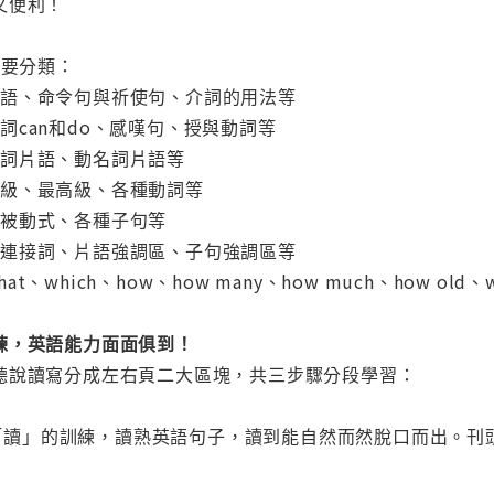
又便利！
7主要分類：
電話用語、命令句與祈使句、介詞的用法等
助動詞can和do、感嘆句、授與動詞等
、不定詞片語、動名詞片語等
、比較級、最高級、各種動詞等
成式、被動式、各種子句等
成式、連接詞、片語強調區、子句強調區等
hat、which、how、how many、how much、how old
練，英語能力面面俱到！
聽說讀寫分成左右頁二大區塊，共三步驟分段學習：
進行「讀」的訓練，讀熟英語句子，讀到能自然而然脫口而出。