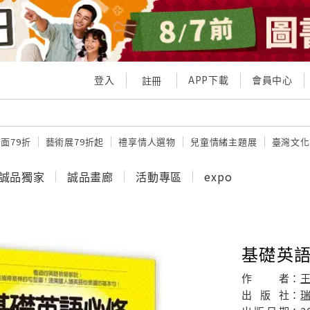
登入
APP下載
會員中心
註冊
面79折
藝術展79折起
禮享情人選物
兒童情緒主題展
臺灣文化
誠品獨家
誠品畫廊
活動專區
expo
基礎英語必
作
者：
出
版
社：