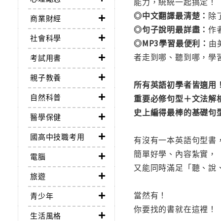
能力，統統一起搞定！
◎中文翻譯最清楚：
除
商業財經
◎句子說明最詳盡：
作
社會科學
◎MP3學習最便利：
由
者走到哪、聽到哪，學
考試用書
親子教養
所有英語初學者皆適用
自然科普
重要必修句型＋文法解
史上編得最棒的基礎句
醫學保健
國高中技職考用
有沒有一本英語句型書
簡單好學、內容紮實，
電腦
又能同時滿足「聽、說
旅遊
當然有！
青少年
你要找的書就在這裡！
生活風格