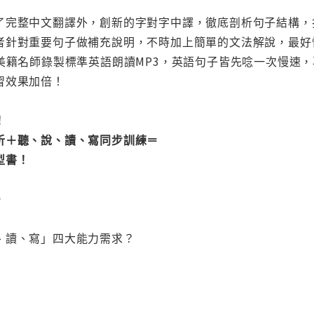
了完整中文翻譯外，創新的字對字中譯，徹底剖析句子結構，
者針對重要句子做補充說明，不時加上簡單的文法解說，最好
美籍名師錄製標準英語朗讀MP3，英語句子皆先唸一次慢速
習效果加倍！
！
析＋聽、說、讀、寫同步訓練＝
型書！
，
、讀、寫」四大能力需求？