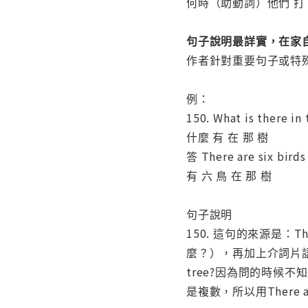
何時（助動詞）他們 打
句子說明最詳實，在家
作者針對重要句子或特
例：
150. What is there
什麼 有 在 那 樹
答 There are six bi
有 六 鳥 在 那 樹
句子說明
150. 這句的來源是：Th
麼？），再加上介詞片語in t
tree?因為問的時候不知
是複數，所以用There are 