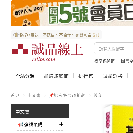
防詐3要訣：不聽信、不操作、掛斷電話
(詳)
禮享偶爸節
圖書全
全站分類
品牌旗艦館
排行榜
誠品選書
首頁
中文書
📌語言學習79折起
英文
中文書
📢強檔預購