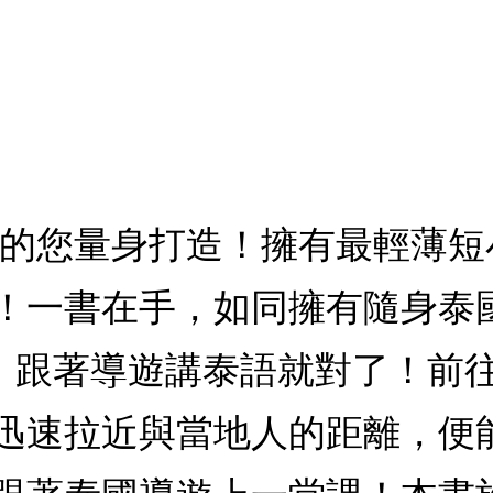
遊的您量身打造！擁有最輕薄
！一書在手，如同擁有隨身泰
o！跟著導遊講泰語就對了！前
迅速拉近與當地人的距離，便