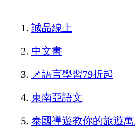
誠品線上
中文書
📌語言學習79折起
東南亞語文
泰國導遊教你的旅遊萬用句