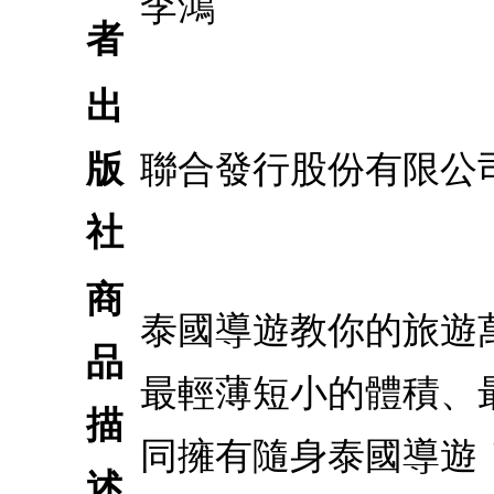
李鴻
者
出
版
聯合發行股份有限公
社
商
泰國導遊教你的旅遊萬
品
最輕薄短小的體積、
描
同擁有隨身泰國導遊
述