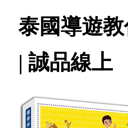
泰國導遊教你
| 誠品線上