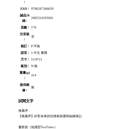
/
EAN /
9786267366639
誠品26
2682524295001
碼 /
頁數 /
176
注音版
否
/
裝訂 /
P:平裝
語言 /
1:中文 繁體
尺寸 /
14.8*21
級別 /
N:無
重量(g)
314
/
提供維
無
修 /
試閱文字
推薦序 :
【推薦序】針對未來的目標來篩選和組織筆記
薑餅資（知識型YouTuber）