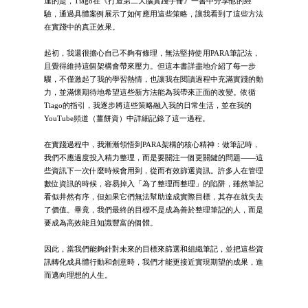
運的是，Tiago在《打造第二大腦實踐手冊》一書中分享他的經
驗，通過具體案例展示了如何應用這些策略，讓我看到了這些方法
在實踐中的真正效果。
起初，我還很擔心自己不夠有條理，無法堅持使用PARA筆記法，
且覺得維持這個架構會帶來壓力。但這本書詳盡地介紹了每一步
驟，不僅激起了我的學習熱情，也讓我在閱讀過程中充滿實踐的動
力，並滿懷期待地希望這些新方法能為我帶來正面的改變。依循
Tiago的指引，我逐步將這些策略融入我的日常生活，並在我的
YouTube頻道（薑餅資）中詳細記錄了這一過程。
在實踐過程中，我漸漸領悟到PARA架構的核心精神：做筆記時，
我們不應過度投入精力整理，而是要關注一個更關鍵的問題——這
些資訊下一次什麼時候會用到，從而有效篩選資訊。許多人在管理
數位資訊的時候，容易掉入「為了整理而整理」的陷阱，雖然筆記
看似井然有序，但如果它們無法幫助達成實際目標，其存在就失去
了價值。畢竟，我們最終的目標不是成為善於整理筆記的人，而是
要成為高效能且知識豐富的個體。
因此，當我們能夠針對未來的目標來篩選和組織筆記，並把這些資
訊轉化成具體行動和創意時，我們才能更接近實現期望的成果，進
而邁向理想的人生。