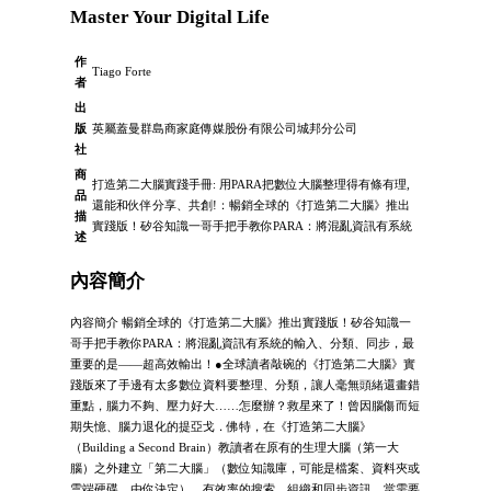
Master Your Digital Life
作
Tiago Forte
者
出
版
英屬蓋曼群島商家庭傳媒股份有限公司城邦分公司
社
商
打造第二大腦實踐手冊: 用PARA把數位大腦整理得有條有理,
品
還能和伙伴分享、共創!：暢銷全球的《打造第二大腦》推出
描
實踐版！矽谷知識一哥手把手教你PARA：將混亂資訊有系統
述
內容簡介
內容簡介 暢銷全球的《打造第二大腦》推出實踐版！矽谷知識一
哥手把手教你PARA：將混亂資訊有系統的輸入、分類、同步，最
重要的是——超高效輸出！●全球讀者敲碗的《打造第二大腦》實
踐版來了手邊有太多數位資料要整理、分類，讓人毫無頭緒還畫錯
重點，腦力不夠、壓力好大……怎麼辦？救星來了！曾因腦傷而短
期失憶、腦力退化的提亞戈．佛特，在《打造第二大腦》
（Building a Second Brain）教讀者在原有的生理大腦（第一大
腦）之外建立「第二大腦」（數位知識庫，可能是檔案、資料夾或
雲端硬碟，由你決定），有效率的搜索、組織和同步資訊，當需要