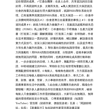
近你期望的成果。✓它適合團隊：在多人合作、共享資訊的項目最
好用，不再因資料太多、太雜而失焦。●萬人實證的五大保證資訊
社會的海量訊息遠超生理大腦所能負荷，就讓PARA幫你系統化管
理。已有逾萬學員實證的PARA系統，有五大保證——＃1：你會停
止浪費時間尋找資訊＃2：你會更專注在最重要的事情上＃3：你會
達到成果＃4：創造力和生產力會飆升＃5：克服資訊超載和錯失恐
懼症（FOMO）馬上動手吧！ ◎本書特色1.千呼萬喚！生產力冠軍
書《打造第二大腦》圖解實踐版《打造第二大腦》全球熱銷，作者
在這本實踐版以一貫的好讀、好懂的風格，輔以圖解，解說最佳落
實方式及技巧。並深入探討維持有組織性的好習慣，以及提升專注
力等生產力飆升的眉角。2. 幫你邁向目標的知識管理術，最具行動
力與激勵性！用PARA四類目標來篩選、分類資料，從根本解決囤
積無用資訊的問題，整理的同時，也將資料轉化成具體行動和創
意，一步步接近你的目標。3. 馬上動手，雜亂即刻一掃而空萬人實
證、60秒就能建立的PARA，幫助你全方位地管理海量數位資訊，
將雜亂變得有條有理。4.每個人、每種角色都好用，方方面面改善
工作和生活每個人都能PARA系統用提高生產力，舉凡工作、創
業、財務、健康、管家，大小事都井然有序，助你更有輕鬆自在的
因應事業和生活中的挑戰。5.結合個人與團隊共創內容，職場合作
變順暢！將許多人參與的合作項目搬進共享的PARA資料夾，確保
每個人只會接觸到工作所需的關鍵資訊，大家可以在無雜訊、無障
礙的環境裡創造並分享知識。 ◎專業推薦薑餅資（知識型
YouTuber）雷浩斯（財經作家、價值投資者）瓦基（「閱讀前哨
站」站長）【新書影片】知名財經作家雷浩斯說書花絮