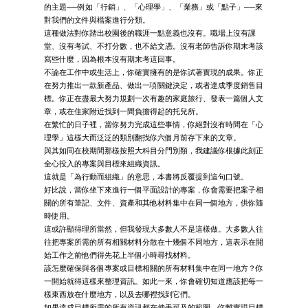
的主題──例如「行銷」、「心理學」、「業務」或「點子」──來
對我們的文件與檔案進行分類。
這種做法對你踏出校園後的職涯一點意義也沒有。職場上沒有課
堂、沒有考試、不打分數，也不給文憑。沒有老師告訴你期末考該
寫些什麼，因為根本沒有期末考這回事。
不論在工作中或生活上，你確實擁有的是你試著實現的成果。你正
在努力推出一款新產品、做出一項關鍵決定，或者達成季度銷售目
標。你正在盡最大努力規劃一次有趣的家庭旅行、發表一篇個人文
章，或在住家附近找到一間負擔得起的托兒所。
在繁忙的日子裡，當你努力完成這些事情，你絕對沒有時間在「心
理學」這樣大而泛泛的類別翻找你六個月前存下來的文章。
與其如同在校期間那樣按照大科目分門別類，我建議你根據此刻正
全心投入的專案與目標來組織資訊。
這就是「為行動而組織」的意思，本書將反覆提到這句口號。
好比說，當你坐下來進行一個平面設計的專案，你會需要把案子相
關的所有筆記、文件、資產和其他材料集中在同一個地方，供你隨
時使用。
這或許顯得理所當然，但我發現大多數人不是這樣做。大多數人往
往把專案所需的所有相關材料分散在十幾個不同地方，這表示在開
始工作之前他們得先花上半個小時尋找材料。
該怎麼確保與各個專案或目標相關的所有材料集中在同一地方？你
一開始就得這樣來整理資訊。如此一來，你會確切知道應該把每一
樣東西放在什麼地方，以及去哪裡找到它們。
如果達成目標所需的所有資訊都在伸手可及的範圍，你離實現目標