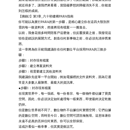
就近得多了。讓我們來看看，當阻礙夢想的障礙消失不見，你能達
到怎樣的成就。
【摘錄2】第3章_六十秒建構PARA指南
你可能以為實行PARA的第一步驟，是精心建立你在這四大類別所
需的每一個資料夾，然後將現有檔案一一搬進去。
以前，我會花很多時間陪客戶這麼做，但反覆摸索之後，我發現這
恰恰是錯誤的展開方式。創造任何新事物之前，你必須先清掉舊東
西。
這一章將為你示範我建議你在任何數位平台採用PARA的三個步
驟：
步驟1：封存現有檔案
步驟2：建立專案資料夾
步驟3：視需要建立其他資料夾
我建議你先從單一平台開始，例如電腦裡的文件資料夾，因為它通
常是大多數人最陳舊、最龐大的資訊庫。
●步驟1：封存現有檔案
在現實世界中，每一張紙、每一份卷宗、每一個物件都佔據了寶貴
空間。因此，你必須決定如何處理每一樣東西，即便最終決定乾脆
扔掉。
但是數位世界就不同了。數位物件不佔據任何實體空間；它們佔據
的是數位空間，而時至今日，數位空間可謂浩瀚無垠。這意味著你
永遠不必真的丟掉任何東西。你可以全部保留。
這或許看似一樁幸事，但其實是個詛咒。