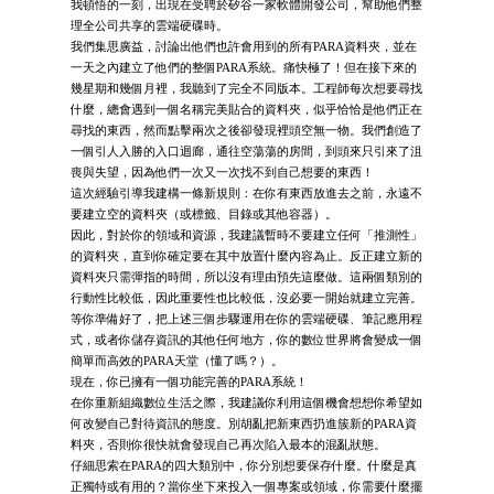
我頓悟的一刻，出現在受聘於矽谷一家軟體開發公司，幫助他們整
理全公司共享的雲端硬碟時。
我們集思廣益，討論出他們也許會用到的所有PARA資料夾，並在
一天之內建立了他們的整個PARA系統。痛快極了！但在接下來的
幾星期和幾個月裡，我聽到了完全不同版本。工程師每次想要尋找
什麼，總會遇到一個名稱完美貼合的資料夾，似乎恰恰是他們正在
尋找的東西，然而點擊兩次之後卻發現裡頭空無一物。我們創造了
一個引人入勝的入口迴廊，通往空蕩蕩的房間，到頭來只引來了沮
喪與失望，因為他們一次又一次找不到自己想要的東西！
這次經驗引導我建構一條新規則：在你有東西放進去之前，永遠不
要建立空的資料夾（或標籤、目錄或其他容器）。
因此，對於你的領域和資源，我建議暫時不要建立任何「推測性」
的資料夾，直到你確定要在其中放置什麼內容為止。反正建立新的
資料夾只需彈指的時間，所以沒有理由預先這麼做。這兩個類別的
行動性比較低，因此重要性也比較低，沒必要一開始就建立完善。
等你準備好了，把上述三個步驟運用在你的雲端硬碟、筆記應用程
式，或者你儲存資訊的其他任何地方，你的數位世界將會變成一個
簡單而高效的PARA天堂（懂了嗎？）。
現在，你已擁有一個功能完善的PARA系統！
在你重新組織數位生活之際，我建議你利用這個機會想想你希望如
何改變自己對待資訊的態度。別胡亂把新東西扔進簇新的PARA資
料夾，否則你很快就會發現自己再次陷入最本的混亂狀態。
仔細思索在PARA的四大類別中，你分別想要保存什麼。什麼是真
正獨特或有用的？當你坐下來投入一個專案或領域，你需要什麼擺