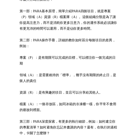
第一部：PARA基本原理，簡單介紹PARA四個項目，就是專案
（P）領域（A）資源（R）檔案庫（A）。這個組織分類是為了讓
你提高注意力，而不是消耗你更多注意力，你的運作系統必須讓你
有更充沛的時間可以運用，而不是佔你更多時間。
第二部：PARA操作手冊，詳細的教你如何區分每個項目的差異，
例如：
專案（P）：是有期限可以完成的目標，可以標注你一個完成的日
期
領域（A）：是需要維持的「標準」，幾乎沒有期限的終止日，是
個人的責任
資源（R）：是有興趣的項目，並且可以分享給其他人。
檔案（A）：一個存放區，如同冰箱的冷凍櫃一樣，你平常不會用
的都放到裡面。
第三部：PARA深度探索，有更多的執行細節，例如：如何建立你
的專案清單？如何避免你忘記本書講的內容？還有，在執行的過程
中，卡關了怎麼辦？