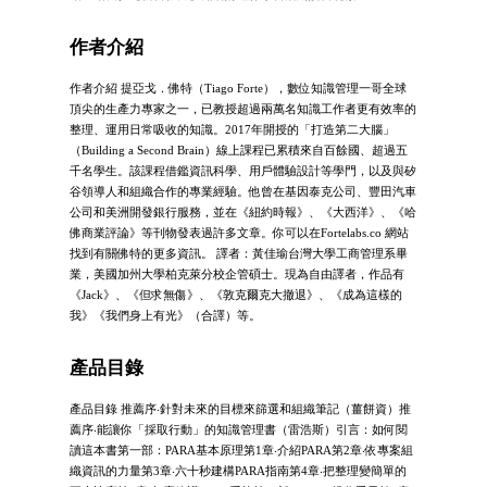
作者介紹
作者介紹 提亞戈．佛特（Tiago Forte），數位知識管理一哥全球
頂尖的生產力專家之一，已教授超過兩萬名知識工作者更有效率的
整理、運用日常吸收的知識。2017年開授的「打造第二大腦」
（Building a Second Brain）線上課程已累積來自百餘國、超過五
千名學生。該課程借鑑資訊科學、用戶體驗設計等學門，以及與矽
谷領導人和組織合作的專業經驗。他曾在基因泰克公司、豐田汽車
公司和美洲開發銀行服務，並在《紐約時報》、《大西洋》、《哈
佛商業評論》等刊物發表過許多文章。你可以在Fortelabs.co 網站
找到有關佛特的更多資訊。 譯者：黃佳瑜台灣大學工商管理系畢
業，美國加州大學柏克萊分校企管碩士。現為自由譯者，作品有
《Jack》、《但求無傷》、《敦克爾克大撤退》、《成為這樣的
我》《我們身上有光》（合譯）等。
產品目錄
產品目錄 推薦序‧針對未來的目標來篩選和組織筆記（薑餅資）推
薦序‧能讓你「採取行動」的知識管理書（雷浩斯）引言：如何閱
讀這本書第一部：PARA基本原理第1章‧介紹PARA第2章‧依專案組
織資訊的力量第3章‧六十秒建構PARA指南第4章‧把整理變簡單的