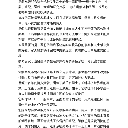
這個系統能告訴你把數位生活中的每一筆資訊──每一份文件、檔
案、筆記、議程、大綱和研究片段──放在哪個確切位置，以及必
要時具體到哪裡找到資訊。
這樣的系統得要容易建立，而且得更容易維護。畢竟，只有最簡
單、最不費力的習慣才能夠持久。
這個系統得既靈活又全面，既能根據你在人生不同季節的需求進行
調整，又能讓你在儲存資訊的眾多地方使用它；例如你電腦上的資
料夾、雲端儲存平台，或是數位筆記應用程式。
但最重要的是，理想的組織系統能夠直接為你的事業和人生帶來實
際好處。它大幅加快你完成專案的速度，實現你心目中最重要的目
標。
換句話說，這個使你的生活井井有條的終極系統，可以讓你動起
來。
這個系統不會在你的道路上設立更多障礙、推遲那些能帶來改變的
行動，反而會縮短你和行動的距離，更容易開始與完成。
歷經十多年的個人實驗、訓練了數千名學生，並輔導了世界級的專
業人士之後，我開發出這樣一套系統。如今，它被從小到小學生一
直大到跨國企業以及這兩端之間的每個人所使用。
它叫作PARA──一個簡單、全面而靈活的系統，用來組織任何一個
數位平台上的任何一種資訊。
無論你想要保存的是你正在閱讀的書的摘要、關於一個有趣新構想
的語音備忘錄、播客訪談中啟迪人心的金句、指向實用的線上資源
的網路書籤、重要會議或工作電話的筆記、讓你想起珍貴回憶的照
片，或你的個人日記，這個系統將為你準備一套工具，幫助你將任