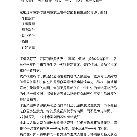
• 個人責任，例如健康、理財、子女、寫作、車子或房子
然後還有關於你感興趣或正在學習的各種主題的資源，例如：
• 平面設計
• 有機園藝
• 網頁設計
• 日本料理
• 攝影
• 行銷資產
這樣就好了！四個頂層資料夾──專案、領域、資源和檔案庫──各
自包含專門用來存放生活中各項特定專案、責任領域、資源和檔案
庫的子資料夾。
或許很難相信，你過的這種複雜的現代人類生活，竟然可以濃縮成
僅僅四個類別。你也許覺得你要應付的事情遠遠超出這樣一個簡單
系統所能涵蓋的範圍。但那正是重點所在：假如你的組織系統跟你
的生活一樣複雜，那麼要維護好系統最終會剝奪你享受生活所需的
時間與精力。
你用來組織資訊的系統必須簡單到足以讓你騰出注意力，而不是佔
走你更多注意力。你的系統必須賦予你時間，而不是奪走時間。
●關鍵原則──根據專案與目標來組織資訊
原本大多數人都在學校學會組織資訊。我們被教導將課堂筆記、講
義和學習資料按學科──例如數學、歷史或化學──分門別類。
我們在不知不覺中將同一套方法帶進成人世界，持續按照極其廣泛