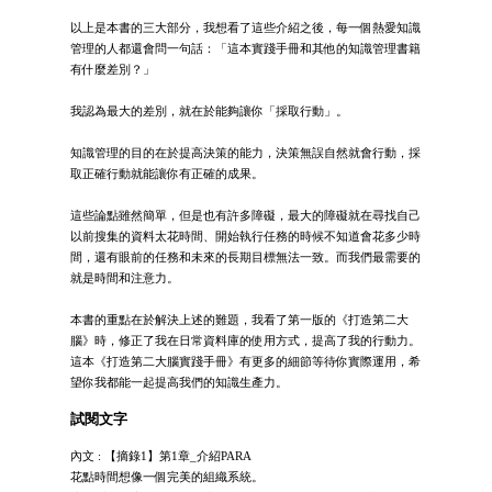
以上是本書的三大部分，我想看了這些介紹之後，每一個熱愛知識
管理的人都還會問一句話：「這本實踐手冊和其他的知識管理書籍
有什麼差別？」
我認為最大的差別，就在於能夠讓你「採取行動」。
知識管理的目的在於提高決策的能力，決策無誤自然就會行動，採
取正確行動就能讓你有正確的成果。
這些論點雖然簡單，但是也有許多障礙，最大的障礙就在尋找自己
以前搜集的資料太花時間、開始執行任務的時候不知道會花多少時
間，還有眼前的任務和未來的長期目標無法一致。而我們最需要的
就是時間和注意力。
本書的重點在於解決上述的難題，我看了第一版的《打造第二大
腦》時，修正了我在日常資料庫的使用方式，提高了我的行動力。
這本《打造第二大腦實踐手冊》有更多的細節等待你實際運用，希
望你我都能一起提高我們的知識生產力。
試閱文字
內文 : 【摘錄1】第1章_介紹PARA
花點時間想像一個完美的組織系統。