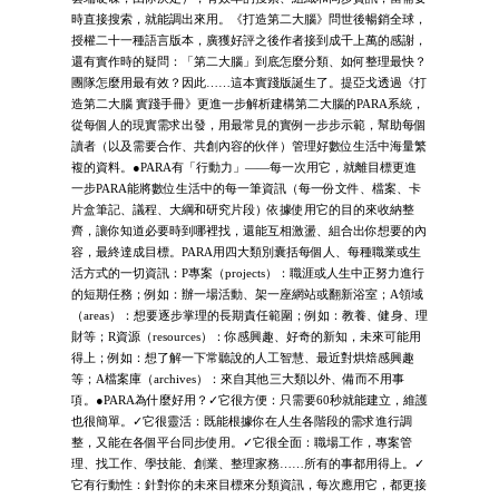
時直接搜索，就能調出來用。《打造第二大腦》問世後暢銷全球，
授權二十一種語言版本，廣獲好評之後作者接到成千上萬的感謝，
還有實作時的疑問：「第二大腦」到底怎麼分類、如何整理最快？
團隊怎麼用最有效？因此……這本實踐版誕生了。提亞戈透過《打
造第二大腦 實踐手冊》更進一步解析建構第二大腦的PARA系統，
從每個人的現實需求出發，用最常見的實例一步步示範，幫助每個
讀者（以及需要合作、共創內容的伙伴）管理好數位生活中海量繁
複的資料。●PARA有「行動力」——每一次用它，就離目標更進
一步PARA能將數位生活中的每一筆資訊（每一份文件、檔案、卡
片盒筆記、議程、大綱和研究片段）依據使用它的目的來收納整
齊，讓你知道必要時到哪裡找，還能互相激盪、組合出你想要的內
容，最終達成目標。PARA用四大類別囊括每個人、每種職業或生
活方式的一切資訊：P專案（projects）：職涯或人生中正努力進行
的短期任務；例如：辦一場活動、架一座網站或翻新浴室；A領域
（areas）：想要逐步掌理的長期責任範圍；例如：教養、健身、理
財等；R資源（resources）：你感興趣、好奇的新知，未來可能用
得上；例如：想了解一下常聽說的人工智慧、最近對烘焙感興趣
等；A檔案庫（archives）：來自其他三大類以外、備而不用事
項。●PARA為什麼好用？✓它很方便：只需要60秒就能建立，維護
也很簡單。✓它很靈活：既能根據你在人生各階段的需求進行調
整，又能在各個平台同步使用。✓它很全面：職場工作，專案管
理、找工作、學技能、創業、整理家務……所有的事都用得上。✓
它有行動性：針對你的未來目標來分類資訊，每次應用它，都更接