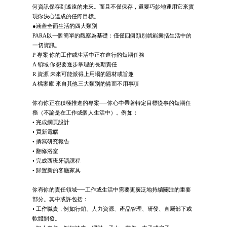
何資訊保存到遙遠的未來。而且不僅保存，還要巧妙地運用它來實
現你決心達成的任何目標。
●涵蓋全面生活的四大類別
PARA以一個簡單的觀察為基礎：僅僅四個類別就能囊括生活中的
一切資訊。
P 專案 你的工作或生活中正在進行的短期任務
A 領域 你想要逐步掌理的長期責任
R 資源 未來可能派得上用場的題材或旨趣
A 檔案庫 來自其他三大類別的備而不用事項
你有你正在積極推進的專案──你心中帶著特定目標從事的短期任
務（不論是在工作或個人生活中）。例如：
• 完成網頁設計
• 買新電腦
• 撰寫研究報告
• 翻修浴室
• 完成西班牙語課程
• 歸置新的客廳家具
你有你的責任領域──工作或生活中需要更廣泛地持續關注的重要
部分。其中或許包括：
• 工作職責，例如行銷、人力資源、產品管理、研發、直屬部下或
軟體開發。