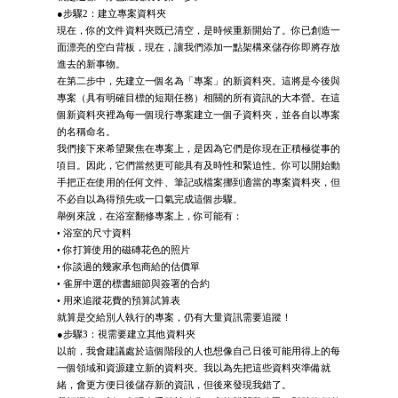
●步驟2：建立專案資料夾
現在，你的文件資料夾既已清空，是時候重新開始了。你已創造一
面漂亮的空白背板，現在，讓我們添加一點架構來儲存你即將存放
進去的新事物。
在第二步中，先建立一個名為「專案」的新資料夾。這將是今後與
專案（具有明確目標的短期任務）相關的所有資訊的大本營。在這
個新資料夾裡為每一個現行專案建立一個子資料夾，並各自以專案
的名稱命名。
我們接下來希望聚焦在專案上，是因為它們是你現在正積極從事的
項目。因此，它們當然更可能具有及時性和緊迫性。你可以開始動
手把正在使用的任何文件、筆記或檔案挪到適當的專案資料夾，但
不必自以為得預先或一口氣完成這個步驟。
舉例來說，在浴室翻修專案上，你可能有：
• 浴室的尺寸資料
• 你打算使用的磁磚花色的照片
• 你談過的幾家承包商給的估價單
• 雀屏中選的標書細節與簽署的合約
• 用來追蹤花費的預算試算表
就算是交給別人執行的專案，仍有大量資訊需要追蹤！
●步驟3：視需要建立其他資料夾
以前，我會建議處於這個階段的人也想像自己日後可能用得上的每
一個領域和資源建立新的資料夾。我以為先把這些資料夾準備就
緒，會更方便日後儲存新的資訊，但後來發現我錯了。