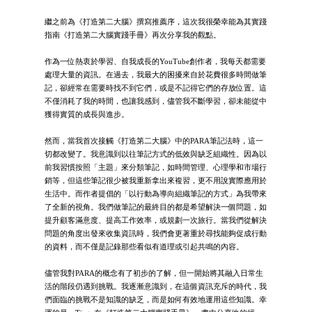
繼之前為《打造第二大腦》撰寫推薦序，這次我很榮幸能為其實踐
指南《打造第二大腦實踐手冊》再次分享我的觀點。
作為一位熱衷於學習、自我成長的YouTube創作者，我每天都需要
處理大量的資訊。在過去，我最大的困擾來自於花費很多時間做筆
記，卻經常在需要時找不到它們，或是不記得它們的存放位置。這
不僅消耗了我的時間，也讓我感到，儘管我不斷學習，卻未能從中
獲得實質的成長與進步。
然而，當我首次接觸《打造第二大腦》中的PARA筆記法時，這一
切都改變了。我意識到以往筆記方式的低效與缺乏組織性。因為以
前我習慣按照「主題」來分類筆記，如時間管理、心理學和市場行
銷等，但這些筆記很少被我重新拿出來複習，更不用說實際應用於
生活中。而作者提倡的「以行動為導向組織筆記的方式」為我帶來
了全新的視角。我們做筆記的最終目的都是希望解決一個問題，如
提升顧客滿意度、提高工作效率，或規劃一次旅行。當我們從解決
問題的角度出發來收集資訊時，我們會更著重於尋找能夠促成行動
的資料，而不僅是記錄那些看似有道理或引起共鳴的內容。
儘管我對PARA的概念有了初步的了解，但一開始將其融入日常生
活的階段仍遇到挑戰。我逐漸意識到，在這個資訊充斥的時代，我
們面臨的挑戰不是知識的缺乏，而是如何有效地運用這些知識。幸