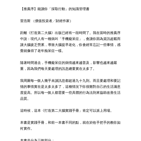
【推薦序】能讓你「採取行動」的知識管理書
雷浩斯 （價值投資者╱財經作家）
距離《打造第二大腦》出版已經有一段時間了。我在當時的推薦序
中說：現代人有一種病叫「手機癡呆症」，會讓你因為資訊超載而
讓大腦疲乏勞累，導致大腦提早老化，你會經常忘記一些事情，感
覺就像得了老年痴呆症一樣。
隨著時間過去，手機癡呆症的病情越來越普及，影響也越來越嚴
重，因為我們每天要處理的訊息總量實在太多了。
我周圍每一個人幾乎未讀訊息都超過九十九則。而且要處理和要記
憶的事情實在是太多太多了，這種情況下你很難對自己的生活滿意
度提高。所以每一個人都需要一些具體的行為法則來協助改善生活
品質。
這時候，這本《打造第二大腦實踐手冊」肯定可以派上用場。
本書是實踐手冊，和前一本書不同的點，就在於他手把手的教你如
何實作。
本書共分為三個部分：