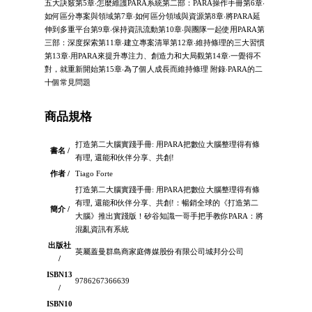
五大訣竅第5章‧怎麼維護PARA系統第二部：PARA操作手冊第6章‧
如何區分專案與領域第7章‧如何區分領域與資源第8章‧將PARA延
伸到多重平台第9章‧保持資訊流動第10章‧與團隊一起使用PARA第
三部：深度探索第11章‧建立專案清單第12章‧維持條理的三大習慣
第13章‧用PARA來提升專注力、創造力和大局觀第14章‧一覺得不
對，就重新開始第15章‧為了個人成長而維持條理 附錄‧PARA的二
十個常見問題
商品規格
打造第二大腦實踐手冊: 用PARA把數位大腦整理得有條
書名 /
有理, 還能和伙伴分享、共創!
作者 /
Tiago Forte
打造第二大腦實踐手冊: 用PARA把數位大腦整理得有條
有理, 還能和伙伴分享、共創!：暢銷全球的《打造第二
簡介 /
大腦》推出實踐版！矽谷知識一哥手把手教你PARA：將
混亂資訊有系統
出版社
英屬蓋曼群島商家庭傳媒股份有限公司城邦分公司
/
ISBN13
9786267366639
/
ISBN10