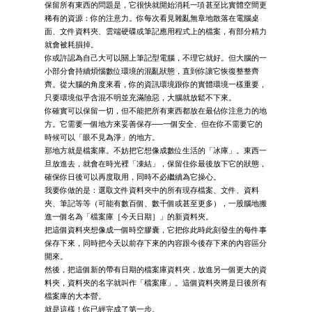
保留所有東西的問題是，它很快就開始消耗一項甚至比實體空間更
稀有的資源：你的注意力。你每次看見雜亂無章地散落在電腦桌
面、文件資料夾、雲端硬碟或筆記應用程式上的檔案，有部分精力
就會被耗損掉。
你或許認為自己大可以關上筆記型電腦，不理它就好。但大腦的一
小部分會持續煩惱數位環境的混亂狀態，直到你讓它恢復整整齊
齊。從大腦的角度來看，你的資訊環境跟你的實體環境一樣重要，
只要環境似乎含混不明並充滿險惡，大腦就放鬆不下來。
你確實可以保留一切，但不能把所有東西都放在最佔你注意力的地
方。它需要一個地方來妥善保存──一個安全、但在你不需要它的
時候可以「眼不見為淨」的地方。
那地方就是檔案庫。不妨把它想像成數位生活的「冰庫」。東西一
旦放進去，就會在時光裡「凍結」，保留住你最後放下它的狀態，
確保你日後可以再度取用，同時不必繼續為它操心。
我要你做的是：選取文件資料夾中的所有現存檔案、文件、資料
夾、筆記等等（可能有數百個、數千個或甚至更多），一股腦地搬
進一個名為「檔案庫［今天日期］」的新資料夾。
把這個資料夾想像成一個時空膠囊，它把你此時此刻發生的每件事
保存下來，同時把今天以前存下來的內容跟今後存下來的內容區分
開來。
然後，把這個新的帶有日期的檔案庫資料夾，放進另一個更大的資
料夾，資料夾的名字就叫作「檔案庫」。這個資料夾將是日後所有
檔案庫的大本營。
就是這樣！你已經完成了第一步。