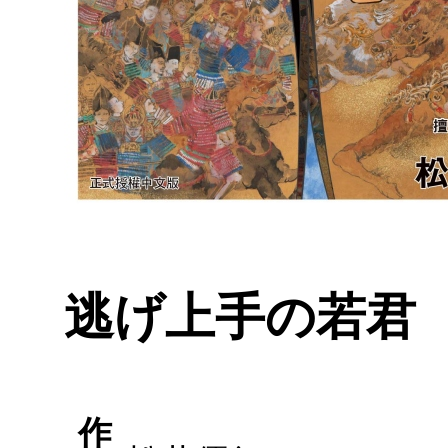
逃げ上手の若君
作