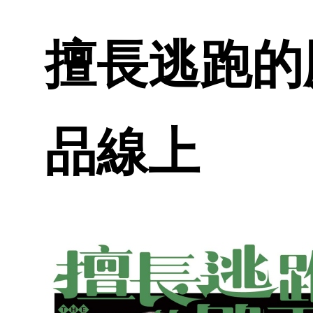
擅長逃跑的殿下
品線上