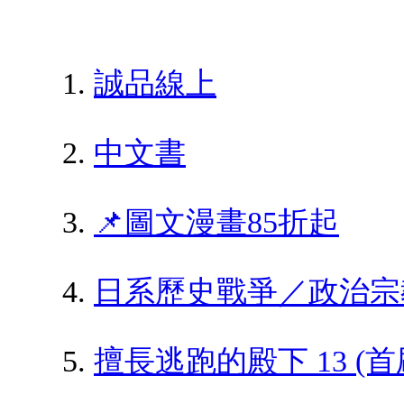
誠品線上
中文書
📌圖文漫畫85折起
日系歷史戰爭／政治宗
擅長逃跑的殿下 13 (