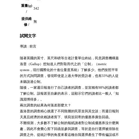
重量(g)
342
/
提供維
無
修 /
試閱文字
導讀 : 前言
隨著英國的英寸、英尺和磅等古老計量單位終結，民意調查機構蓋
洛普（Gallup）想知道人們對取而代之的「公制」（metric
system，現行國際化的十進位量度系統）了解多少。他們按照平常
的方式詢問調查，發現即使是上過大學的受訪者，也有33%的人從
未聽說過公制。
隨後，一家週日報進行了自己讀者的調查，並宣稱有98%的讀者都
了解公制。該報甚至自豪的表示，這顯示它們的讀者比一般人「知
識淵博得多」。
兩次調查的結果為何落差那麼大？
蓋洛普的調查精心挑選了不同階層的民眾並與其交談；而週日報則
天真且經濟的依賴讀者剪下、填寫並回寄的優惠券廣告回函。
不難猜測，大多數不了解公制的報紙讀者對公制或優惠券沒什麼興
趣，因此不會費心剪下回函並參與調查，等於是自行選擇被排除在
調查之外。從統計學的角度來看這種自我選擇產生了帶有偏誤或不