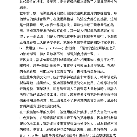
具代表性的樣本。多年來，正是這樣的樣本導致了大量具誤導性的
結論。
數年前，數十名調查員分別提出關於抗組織胺藥片的數據報告。每
個報告的數據都顯示，在使用藥物後，能治療大部分的感冒。這引
起一陣騷動，至少在廣告界是如此，同時也推動了醫療產品的熱
潮。造成這種現象的原因有兩個，其一是人們找尋治癒感冒的渴
望；另一個原因，則是人們在現實中對統計數據有所抗拒，不願真
正看見存在已久的科學事實。就像不具醫學背景的幽默作家亨利．
G．費爾森（Henry G. Felsen）所指出：「適當的治療可以在七天
內治癒感冒，但如果放著不管，感冒則會持續一週。」
正因如此，許多你時常讀到或聽聞的統計相關事物，像是平均值、
關聯性、趨勢和統計圖表等，其實並沒有表面上那麼單純。在統計
的表象背後，可能沒有什麼實質內容，也可能有更多資訊。
在注重事實的文化中，統計學的神祕語言非常吸引人，時常被做為
製造轟動、搧風點火、混淆視聽和過度簡化來使用。在報導社會與
經濟趨勢、商業狀況、民意調查與人口普查等大量數據時，統計方
法與術語已成為必要工具。然而，若報導者沒有充分理解並秉持誠
信來使用這些詞彙，加上讀者又不了解詞彙的真實含意時，最終只
會得到語意理解錯誤的結果。
在一般談論科學的文章中，被濫用的統計數據，幾乎完全取代穿著
白色實驗袍、在昏暗實驗室裡加班工作的英雄形象。因為統計數據
宛如化妝工具，讓許多重要事實變得如妝扮後的人，成為截然不同
的模樣。事實上，經過良好包裝的統計數據，遠比希特勒的「大謊
言」（big lie，扭曲事實做為政治宣傳）更美好；這些數據會造成