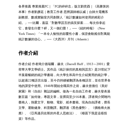
各界推薦 專業推薦FC｜「FC的碎碎念」版主劉奕酉｜《高勝算的
本事》作者劉彥廷｜教育工作者 思辨講師賴以威｜台師大電機系
副教授、數感實驗室共同創辦人「統計數據如何使用的精彩介
紹。」──比爾．蓋茲「對數學謊言的搞笑探索……每次你拿起
它，會發生什麼？砰，又一個幻覺！」──《紐約時報》（New
York Times）「一本令人愉悅的顛覆性小書，保證會動搖你對萬能
統計數據的信心。」──《大西洋》月刊（Atlantic）
作者介紹
作者介紹 作者簡介德瑞爾．赫夫（Darrell Huff，1913～2001）愛
荷華大學文學碩士。其作品《統計操控的真相與謊言》是20世紀下
半葉最暢銷的統計學書籍，向大學生和高中生介紹實用的統計學，
以超過22種語言出版，至今仍持續被翻譯為各種語言，並在世界各
地的課堂中使用。1946年開始全職寫作之前，赫夫曾擔任《美好
家園》和《自由》雜誌的編輯。做為一名自由工作者，赫夫發表過
數百篇「如何做」專題文章，並撰寫至少16本書。譯者簡介聞翊均
臺南人，熱愛文字、動物、電影、紙本書籍。現為自由譯者，擅長
文學、運動健身、科普翻譯。翻譯過《黑色優勢》、《價格烽火效
應》、《亞馬遜貝佐斯的外星人思維法》、《檯面下我是這樣投
資》等作品。