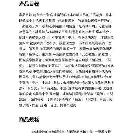
產品目錄
產品目錄 前言第一章 內建偏誤的樣本吹噓自己的「不老實」樣本
以偏概全！把樣本當整體「已經挑選過」的隨機動搖樣本答覆的
「調查者」第二章 精心挑選的平均值選「最有利平均」巧立名目
故意為之！計算加入極端值第三章 刻意忽略的小數字 樣本過少，
統計不再顯著太簡化！不現實的「平均」看不見的數字，才最重要
第四章 被放大的「差不多」誤差與差別，不等同毫無意義的「差
很大」第五章 加工吸睛的圖表 喀擦一下！視覺效果加倍美化圖表
就靠「換單位」第六章 平面圖的立體想像「八倍效果」的立體化
圖像誤導性圖像，煽動表達意圖第七章 各自解讀「相關性」「關
係」，是可以創造的財報常用！以相似名目藏錢沒有關聯的前後比
較第八章 事後歸因的誤導性同時變化，因果難分有相關不代表有
因果第九章 統計操控七大手法手法1遭地圖扭曲的真相手法2誇大
不實的「平均」手法3小數點，假精確錯覺手法4讓人混淆的基數手
法5「百分比」與「百分點」手法6選擇最有利的數據手法7比較基
準的設定差異第十章 五大招，破解陷阱問題1說話者「是誰」？問
題2他「如何得知」？問題3是否有所「缺漏」？問題4「主題」改
變了嗎？問題5論述「合理」與否？致謝
商品規格
統計操控的真相與謊言: 別再讓數字騙了你! 一眼看穿投