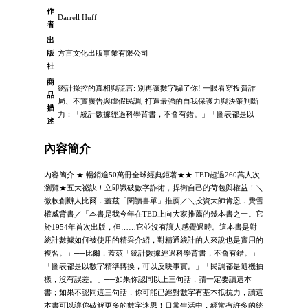
作
Darrell Huff
者
出
版
方言文化出版事業有限公司
社
商
統計操控的真相與謊言: 別再讓數字騙了你! 一眼看穿投資詐
品
局、不實廣告與虛假民調, 打造最強的自我保護力與決策判斷
描
力：「統計數據經過科學背書，不會有錯。」「圖表都是以
述
內容簡介
內容簡介 ★ 暢銷逾50萬冊全球經典鉅著★★ TED超過260萬人次
瀏覽★五大祕訣！立即識破數字詐術，捍衛自己的荷包與權益！＼
微軟創辦人比爾．蓋茲「閱讀書單」推薦／＼投資大師肯恩．費雪
權威背書／「本書是我今年在TED上向大家推薦的幾本書之一。它
於1954年首次出版，但……它並沒有讓人感覺過時。這本書是對
統計數據如何被使用的精采介紹，對精通統計的人來說也是實用的
複習。」──比爾．蓋茲「統計數據經過科學背書，不會有錯。」
「圖表都是以數字精準轉換，可以反映事實。」「民調都是隨機抽
樣，沒有誤差。」──如果你認同以上三句話，請一定要讀這本
書；如果不認同這三句話，你可能已經對數字有基本抵抗力，讀這
本書可以讓你破解更多的數字迷思！日常生活中，經常有許多的統