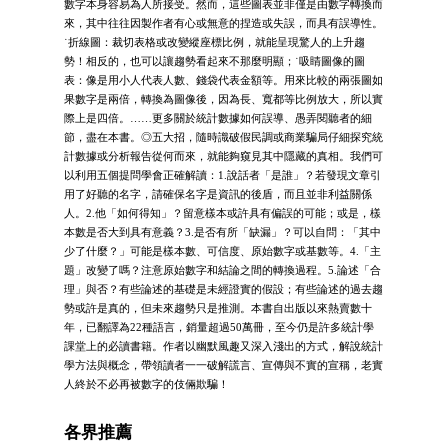
數字本身容易為人所接受。然而，這些圖表並非僅是由數字轉換而
來，其中往往因製作者有心或無意的捏造或失誤，而具有誤導性。
˙折線圖：裁切表格或改變縱座標比例，就能呈現驚人的上升趨
勢！相反的，也可以讓趨勢看起來不那麼明顯；˙吸睛圖像的圖
表：像是用小人代表人數、錢袋代表金額等。用來比較的兩張圖如
果數字是兩倍，轉換為圖像後，因為長、寬都等比例放大，所以實
際上是四倍。……更多關於統計數據如何誤導、愚弄閱聽者的細
節，盡在本書。◎五大招，隨時識破假民調或商業騙局仔細探究統
計數據或分析報告從何而來，就能夠窺見其中隱藏的真相。我們可
以利用五個提問學會正確解讀：1.說話者「是誰」？若發現文章引
用了好聽的名字，請確保名字是資訊的後盾，而且並非利益關係
人。2.他「如何得知」？留意樣本或許具有偏誤的可能；或是，樣
本數是否大到具有意義？3.是否有所「缺漏」？可以自問：「其中
少了什麼？」可能是樣本數、可信度、原始數字或基數等。4.「主
題」改變了嗎？注意原始數字和結論之間的轉換過程。5.論述「合
理」與否？有些論述的基礎是未經證實的假設；有些論述的過去趨
勢或許是真的，但未來趨勢只是推測。本書自出版以來熱賣數十
年，已翻譯為22種語言，銷量超過50萬冊，至今仍是許多統計學
課堂上的必讀書籍。作者以幽默風趣又深入淺出的方式，解說統計
學方法與概念，帶領讀者一一破解謊言、宣傳與不實的宣稱，老實
人終於不必再被數字的伎倆欺騙！
各界推薦