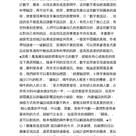
計數字、圖表，出現在廣告或是新聞中。這些數字看似經過嚴謹的
科學驗證，再可信不過。然而，實際追究產出這些數字與圖表的過
程，便會發現事情並非像你想的那麼簡單。◎「數字會說話」，但
說的並不都是真話讓數字說話的，是人；有些人犯了無心之誤，有
些則會刻意變造。人們可以根據自己的意圖與目的，讓這些數字說
出對自己有利的話，但這些訊息與事實多半存在落差。 本書要仔
細探究這些統計結果或宣稱從何而來，一窺其中隱藏的真相。作者
帶領讀者一一破解謊言、宣傳與不實的宣稱，可以用來參透各式產
品在販售過程中貌似高深和科學的陷阱，提高投資者的防範能力。
●請看！魔鬼藏在細節裡看似中立的數字，卻能在有心或無意的情
況下愚弄閱聽人。隨著不同的呈現方式，數字反而會呈現虛假或迴
避，圖利發表者，而非充分揭露資訊。例如，無論是新聞還是廣
告，我們經常可以看到類似標題：「經實驗證明，Ｘ牌牙膏能有效
減少23%的蛀牙」「據統計，喝牛奶的人罹患Ｙ癌症的機會，是不
喝牛奶的人的Ｚ倍」「某大學調查發現，女性碩士的未婚人數，占
所有30到40歲未婚女性的一半」──這些都是常見的說詞，但其中
卻隱藏足以欺騙或影響認知的小細節，例如：˙內建偏誤的民調：
抽樣方式有所偏誤或樣本數不夠大，都無法精準呈現真實的狀況；
˙精心挑選的平均值：中位數、眾數、算術平均數──選擇對使用者
最有利的方式，就能巧立名目；˙似是而非的相關性：「關係」，
是可以創造的。根本無關的兩件事也可以解讀為密切相關。●小
心！圖像當道是陷阱 資訊爆炸的今天，許多媒體、自媒體往往以
圖像呈現訊息，讓受眾能快速吸收。以統計資料製作的圖表，更比