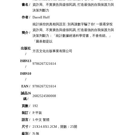
書名 /
資詐局、不實廣告與虛假民調, 打造最強的自我保護力與
決策判斷力
作者 /
Darrell Huff
統計操控的真相與謊言: 別再讓數字騙了你! 一眼看穿投
資詐局、不實廣告與虛假民調, 打造最強的自我保護力與
簡介 /
決策判斷力：「統計數據經過科學背書，不會有錯。」
「圖表都是以
出版社
方言文化出版事業有限公司
/
ISBN13
9786267321614
/
ISBN10
/
EAN /
9786267321614
誠品26
2682524580008
碼 /
頁數 /
192
裝訂 /
P:平裝
語言 /
1:中文 繁體
尺寸 /
21X14.8X1.2CM，開數：25開
級別 /
N:無