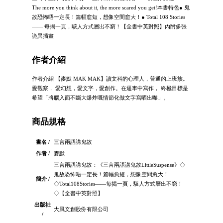
The more you think about it, the more scared you get!本書特色● 鬼
故恐怖唔一定長！篇幅愈短，想像空間愈大！● Total 108 Stories
—— 每揭一頁，駭人方式層出不窮！【全書中英對照】內附多張
詭異插畫
作者介紹
作者介紹 【麥默 MAK MAK】讀文科的心理人，普通的上班族。
愛觀察， 愛幻想，愛文字，愛創作。在逼車中寫作， 終極目標是
希望「將腦入面不斷大爆炸嘅情節化做文字寫哂出嚟」。
商品規格
書名 /
三言兩語講鬼故
作者 /
麥默
三言兩語講鬼故：《三言兩語講鬼故LittleSuspense》◇
鬼故恐怖唔一定長！篇幅愈短，想像空間愈大！
簡介 /
◇Total108Stories——每揭一頁，駭人方式層出不窮！
◇【全書中英對照】
出版社
大風文創股份有限公司
/