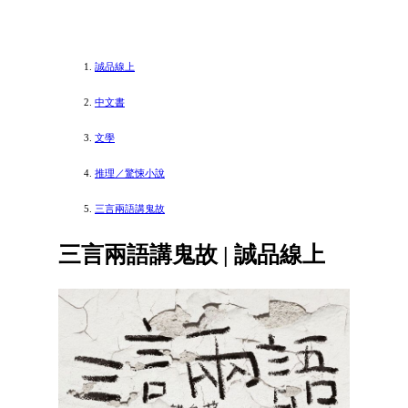
誠品線上
中文書
文學
推理／驚悚小說
三言兩語講鬼故
三言兩語講鬼故 | 誠品線上