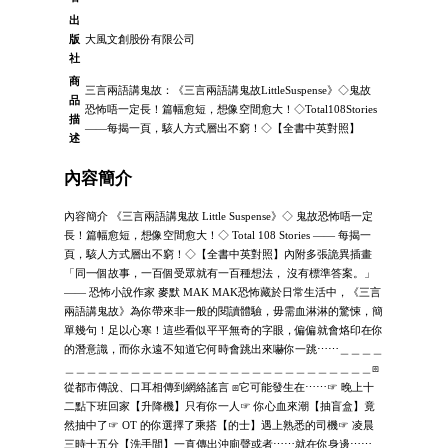
出
版
大風文創股份有限公司
社
商
三言兩語講鬼故：《三言兩語講鬼故LittleSuspense》◇鬼故
品
恐怖唔一定長！篇幅愈短，想像空間愈大！◇Total108Stories
描
——每揭一頁，駭人方式層出不窮！◇【全書中英對照】
述
內容簡介
內容簡介 《三言兩語講鬼故 Little Suspense》◇ 鬼故恐怖唔一定
長！篇幅愈短，想像空間愈大！◇ Total 108 Stories —— 每揭一
頁，駭人方式層出不窮！◇【全書中英對照】內附多張詭異插畫
「同一個故事，一百個受眾就有一百種想法， 沒有標準答案。」
—— 恐怖小說作家 麥默 MAK MAK恐怖藏於日常生活中，《三言
兩語講鬼故》為你帶來非一般的閱讀體驗，毋需血淋淋的驚悚，簡
單幾句！足以心寒！這些看似平平無奇的字眼，偏偏就會烙印在你
的潛意識，而你永遠不知道它何時會跳出來嚇你一跳⋯⋯＿＿＿＿
＿＿＿＿＿＿＿＿＿＿＿＿＿＿＿＿＿＿＿＿＿＿＿＿＿＿＿＿⧆
從都市傳說、口耳相傳到網絡謠言 ⧆它可能發生在⋯⋯☞ 晚上十
二點下班回家【升降機】只有你一人☞ 你心血來潮【抽盲盒】竟
然抽中了☞ OT 的你選擇了乘搭【的士】遇上熟悉的司機☞ 凌晨
三時十五分【洗手間】一直傳出沖廁聲或者⋯⋯就在你身邊⋯⋯