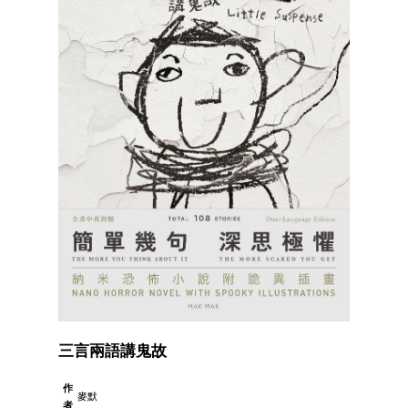
三言兩語講鬼故
作
麥默
者