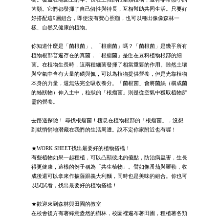
菌類。它們都發揮了自己個性與特長，互相幫助共同生活。只要好
好搭配這9層組合，即使沒有費心照顧，也可以種出像像森林一
樣、自然又健康的植物。
你知道什麼是「菌根菌」、「根瘤菌」嗎？「菌根菌」是幾乎所有
植物根部普遍存在的真菌，「根瘤菌」是住在豆科植物根部的細
菌。在植物生長時，這兩種細菌發揮了相當重要的作用。雖然土壤
與空氣中含有大量的磷與氮，可以為植物提供營養，但是光靠植物
本身的力量，還無法完全吸收養分。「菌根菌」會將菌絲（構成菌
的絲狀物）伸入土中，粒狀的「根瘤菌」則是從空氣中獲取植物所
需的營養。
去路邊探險！ 尋找根瘤菌！棲息在植物根部的「根瘤菌」，沒想
到就悄悄地潛藏在我們的生活周遭。說不定你家附近也有喔！
★WORK SHEET找出最要好的植物搭檔！
有些植物如果一起種植，可以凸顯彼此的優點，防治病蟲害，生長
得更健康，這樣的例子稱為「共生植物」。譬如像番茄與羅勒，收
成後還可以拿來作披薩跟義大利麵，同時也是美味的組合。你也可
以試試看，找出最要好的植物搭檔！
★歡迎來到森林與田園的教室
在校舍後方有著綠意盎然的樹林，校園裡遍布著田圃，種植著各類