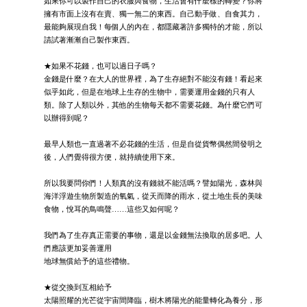
如果你可以製作自己的衣服與食物，生活會有什麼樣的轉變？你將
擁有市面上沒有在賣、獨一無二的東西。自己動手做、自食其力，
最能夠展現自我！每個人的內在，都隱藏著許多獨特的才能，所以
請試著漸漸自己製作東西。
★如果不花錢，也可以過日子嗎？
金錢是什麼？在大人的世界裡，為了生存絕對不能沒有錢！看起來
似乎如此，但是在地球上生存的生物中，需要運用金錢的只有人
類。除了人類以外，其他的生物每天都不需要花錢。為什麼它們可
以辦得到呢？
最早人類也一直過著不必花錢的生活，但是自從貨幣偶然間發明之
後，人們覺得很方便，就持續使用下來。
所以我要問你們！人類真的沒有錢就不能活嗎？譬如陽光，森林與
海洋浮遊生物所製造的氧氣，從天而降的雨水，從土地生長的美味
食物，悅耳的鳥鳴聲……這些又如何呢？
我們為了生存真正需要的事物，還是以金錢無法換取的居多吧。人
們應該更加妥善運用
地球無償給予的這些禮物。
★從交換到互相給予
太陽照耀的光芒從宇宙間降臨，樹木將陽光的能量轉化為養分，形