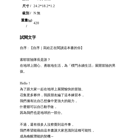
尺寸 /
24.2*18.2*1.2
級別 /
N:無
重量(g)
420
/
試閱文字
自序 : 【自序｜寫給正在閱讀這本書的你】
索耶冒險隊長是誰？
在地球上開心、勇敢地生活，為「樸門永續生活」展開冒險的男
孩。
Hello！
為了跟大家一起在地球上展開愉快的冒險、
召集更多夥伴，我跟朋友編了這本練習本，
我們擁有比自己想像中更強大的能力，
什麼都可以自己動手做，
因為我們也是地球的一部分。
不過，還有很多人沒察覺到這件事，
我們希望能藉由這本書讓大家意識到這種可能性，
成為喚醒潛能的契機～