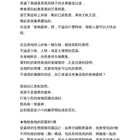
穿越了垂綴著香蕉與桃子的水果隧道以後，
將會看到結實累累的芒果樹叢。
當芒果從樹上掉落，剛好已經熟透，果肉又軟又甜，
嚐起來就像果醬似的。
在這座「食物森林」裡，不論在什麼時候，每個人都可以大快朵
頤。
在這座地球上的每一種生物，都很喜歡吃東西，
不論是小鳥、人類，或是土壤裡的昆蟲。
在食物附近，自然會有生物聚集。
看到吃的東西會感到雀躍期待，正是活著的證明。
在我們的周遭，其實有很多可以吃的東西。
不過我好像聽到你說，自己身邊沒有像這樣的食物森林？
那就自己來創造吧。
就算不是廣袤的森林，
打造小型的食物田園也很好。
因為每一座森林，
起初都是從小小的嫩芽開始成長茁壯。
★種植食物的田園有9層
從森林的生態模擬田園設計：如果仔細觀察森林，就會發現由9種
不同性格的植物（層）構成。包括長得很高的樹、稍微矮一點的
樹。覆蓋在地面上的草、長在土裡的根莖類植物，還有非常微小的