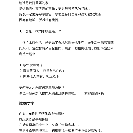
地球是我們重要的家，
提供我們生存所需的事物，更是無可替代的星球，
所以一定要好好珍惜它，學習更多與自然和諧相處的方法，
因為有地球，所以才有我們。
★什麼是「樸門永續生活」？
「樸門永續生活」就是為了在地球愉快地生存，在生活中應該實踐
的原則。這些智慧來自原住民、農家、動物與植物，我們將這些內
容整合起來：
１ 珍惜愛護地球
２ 尊重所有人（包括自己在內）
３ 與其他人共有、相互給予
要怎麼做才能實踐這三項原則？
你也一起來加入樸門永續生活的探險吧。——索耶冒險隊長
試閱文字
內文 : ★將世界轉化為食物森林
我想說個故事給你聽：
在某個國家的小島上，有座「食物森林」。
在這座森林的地面上，彷彿地毯一樣遍佈著草莓與哈密瓜。