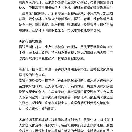
蔬菜水果與花卉。在東京都多摩市立愛和小學裡，有著樹種豐富的
林木、種植著可食用植物的大片田地，老師在這樣的環境教導學生
「生命之間的關聯」。所有學童一起種植蔬菜、享用成果，加上照
顧雞、觀察森林，將這些活動與理科、國語、數學、社會等科目連
結在一起。親眼觀察、親手接觸、嗅聞氣味、聆聽聲音，最後再品
嚐滋味。在森林與田園的教室裡，每天都會有無數新發現。
★如何施展魔法
嘗試用樹枝起火。生火彷彿就像一種魔法。用雙手手掌筆直地夾住
木棒，在木板上旋轉。當木屑逐漸累積，變成閃爍紅光的火種，可
以用柔軟的枯草包覆起來，持續對著裡面吹氣。
漸漸地，枯草冒出白煙，變得熱到無法用手捧住。這時竄出如鳥類
振翅般的紅色火焰。
當我只隨身攜帶一把刀子，在山中隱居修行時，鑽木取火獲得的火
苗對我幫助很大。在天寒地凍的日子為我保暖，將生水與野外的生
物變成安全的食物。在星光微弱、無限深邃的夜空壟罩下，令人陷
入不安與寂寞，這時火焰熊熊燃燒著，慷慨地將我的臉映照成溫暖
的橙色。所以我一直都在練習生火，這樣我就可以獲得火焰的幫
助，拉近跟火之間的距離。
因為持續不斷地練習，我漸漸地掌握到要領。所謂生火，就是運用
人類從太古流傳下來的技術，喚醒植物中所蘊含太陽的能量。解放
穿越宇宙，歷經數十億年累積在地球的太陽能，奇蹟就在你的手中