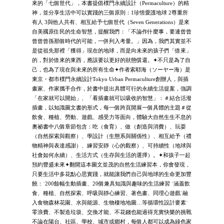
來的「七個世代」，本書提倡樸門永續設計（Permaculture）的精
神，並分享生活中可以實踐的三個原則：1珍惜愛護地球 2尊重所
有人 3與他人共有、相互給予七個世代（Seven Generations）是來
自美國原住民的生命智慧，提醒我們：「不論作什麼事，要連曾曾
曾曾曾孫那個時代的可能，一併列入考量。」因為，我們其實並不
是從祖先那裡「獲得」現在的地球，而是向未來的孩子們「借來」
的，對於借來的東西，應該要以更好的狀態償還。✦不只是為了自
己，也為了現在與未來的所有生命✦作者索耶海（ソーヤー海）是
東京・都市樸門永續設計Tokyo Urban Permaculture創辦人，與插
畫家、作家攜手合作，於書中提出具體可行的永續生活提案，強調
「在家就可以開始」、「看插畫就可以吸收的智慧」：＃結合活潑
插畫，以知識圖文書的形式，每一個跨頁開展一個具體的主題＃從
飲食、種植、勞動、遊戲、感受力等面向，體驗大自然生生不息的
奧祕書中八個章節包含：吃（食育）、做（創造與消費）、玩耍
（自然探索與觀察）、學設計（生態系與關係性）、相互給予（禮
物精神與表達感謝）、練習安靜（心的觀察）、可持續性（地球與
社會如何永續）、生活方式（生存與生活的選擇）。✦和孩子一起
預約豐盛未來✦翻開這本圖文並茂的自然生活練習本，你會發現，
只要生活中多花點心思實踐，就能讓我們自己與地球的生命更加豐
饒：˙200餘幅生動插畫、20個兼具知識與趣味的生活練習 ˙涵蓋飲
食、種植、自然探索、呼吸與靜心練習、著色畫、同理心遊戲˙融
入食物森林花園、水與能源、生物棲地地圖…等循環性設計要素˙
零浪費、不製造垃圾、交換才能、不花錢也能過得充實快樂的挑戰
不論在陽台、社區、學校、城市或鄉村，每個人都可以成為綠色家