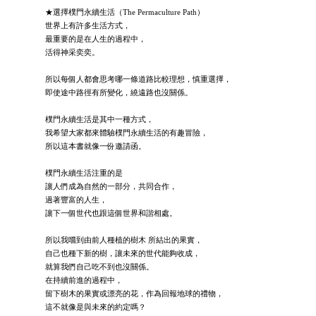
★選擇樸門永續生活（The Permaculture Path）
世界上有許多生活方式，
最重要的是在人生的過程中，
活得神采奕奕。
所以每個人都會思考哪一條道路比較理想，慎重選擇，
即使途中路徑有所變化，繞遠路也沒關係。
樸門永續生活是其中一種方式，
我希望大家都來體驗樸門永續生活的有趣冒險，
所以這本書就像一份邀請函。
樸門永續生活注重的是
讓人們成為自然的一部分，共同合作，
過著豐富的人生，
讓下一個世代也跟這個世界和諧相處。
所以我嚐到由前人種植的樹木 所結出的果實，
自己也種下新的樹，讓未來的世代能夠收成，
就算我們自己吃不到也沒關係。
在持續前進的過程中，
留下樹木的果實或漂亮的花，作為回報地球的禮物，
這不就像是與未來的約定嗎？