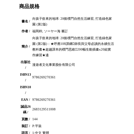
商品規格
向孩子借來的地球: 20個樸門自然生活練習, 打造綠色家
書名 /
園 (第2版)
作者 /
福岡梓; ソーヤー海 審訂
向孩子借來的地球: 20個樸門自然生活練習, 打造綠色家
園 (第2版)：★呼應108課綱師長與父母必讀的永續生活
簡介 /
教科書★超越課本的樸門思維200幅生動插畫x20組實
作練習★邊
出版社
漫遊者文化事業股份有限公司
/
ISBN13
9786269270361
/
ISBN10
/
EAN /
9786269270361
誠品26
2683129511008
碼 /
頁數 /
144
裝訂 /
P:平裝
語言 /
1:中文 繁體