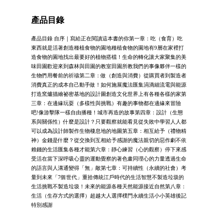
產品目錄
產品目錄 自序｜寫給正在閱讀這本書的你第一章：吃（食育）吃
東西就是活著創造種植食物的園地種植食物的園地有9層在家裡打
造食物的園地找出最要好的植物搭檔！生命的轉化讓大家聚集的美
味田園歡迎來到森林與田園的教室田園所教我們的事像夥伴一樣的
生物們用餐前的祈禱第二章：做（創造與消費）從購買者到製造者
消費真正的成本自己動手做！如何施展魔法匯集涓滴細流電與能源
打造窯爐描繪祕密基地的設計圖創造文化世界上有各種各樣的家第
三章：在邊緣玩耍（多樣性與挑戰）有趣的事物都在邊緣來冒險
吧!像游擊隊一樣自由播種！城市再造的故事第四章：設計（生態
系與關係性）什麼是設計？只要觀察就能看見從失敗中學習人人都
可以成為設計師製作生物棲息地的地圖第五章：相互給予（禮物精
神）金錢是什麼？從交換到互相給予感謝的魔法親切的惡作劇不依
賴錢的生活匯集各種才能第六章：靜心練習（心的觀察）停下來感
受活在當下深呼吸心靈的運動覺察的著色畫同理心的力量透過生命
的語言與人溝通變得「無」敵第七章：可持續性（永續的社會）考
量到未來「7個世代」重拾傳統江戶時代的生活智慧不製造垃圾的
生活挑戰不製造垃圾！未來的能源各種天然能源接近自然第八章：
生活（生存方式的選擇）超越大人選擇樸門永續生活小小英雄後記
特別感謝