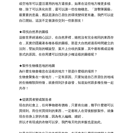
或空地等可以靈活運用的地方還很多。如果在這些地方種更多植
物，除了可以美化街景，還可以讓一些生物棲息。「游擊隊園藝」
最重要的意義，應該是讓自己居住的環境變得更有趣。我們可以從
自己開始。這說不定會讓你交到一些新朋友！
★尋找自然界的圖樣
這個世界經過精心設計。在自然界裡，雖然沒有完全相同的東西存
在，其實仍隱藏著各種各樣的圖樣。那是大自然經過長時間建立的
法則，譬如貝殼的螺旋型、葉片上分歧的葉脈，其中都有構成這種
形式的原因。在你周遭可以找到多少種這樣的圖樣呢？
★製作生物棲息地的地圖
為什麼生物會棲息在這樣的地方？那是什麼樣的場所？
生物會聚集在一個地方，一定有原因。只要知道自己所居住的地域
的生物種類與特徵，就會得到許多啟發，知道如何跟多種生物一起
共存！
★從購買者變成製造者
現在的社會上，任何事物都有價格，只要肯出錢，幾乎什麼都可以
買得到。而任何買得到的東西，一定都有人在背後默默製作。就像
現在你身上穿的衣服，因為有人編織、縫紉，
所以才有現成的衣物可以穿。我們每天吃的米飯也是如此。