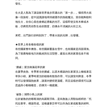
發生。
生火是人類為了讓這個世界進步而邁出的「第一步」。懂得用火就
像一段旅程，從中認識讓地球持續運作的熱能魔法。當你能夠順利
地生火，在你心底也會燃起勇氣的光芒。這樣即使沒有木棒或木
板，仍將照亮你對生命的態度，彷彿永不消滅的火炬之光。
來吧，出門旅行的時刻到了，帶著火焰的光輝，出發囉。
★世界上有各種各樣的家
有些國家整年燠熱，有些國家覆蓋在雪中，也有國家是四面環海。
為了順應每個地方的氣候與生活型態，建造出來的家屋也各不相
同。
˙挪威｜屋頂佈滿花草的家
在夏季炎熱、冬季寒冷的挪威，以原木構築的住家屋頂上種植著花
草與小樹。夏季時屋頂的植物有散熱作用，可以讓室內降溫，冬季
時可以發揮隔熱效果，讓屋內變得更溫暖。而且這樣的環境可以讓
昆蟲與小動物棲息，彷彿另一種庭園。
˙祕魯｜湖間小島上的家
位於祕魯的的喀喀湖的烏羅斯浮島，是烏魯族人用類似稻稈的「托
托拉葦草」構築而成。這種蘆葦莎草可以作為住家或船隻的材料、