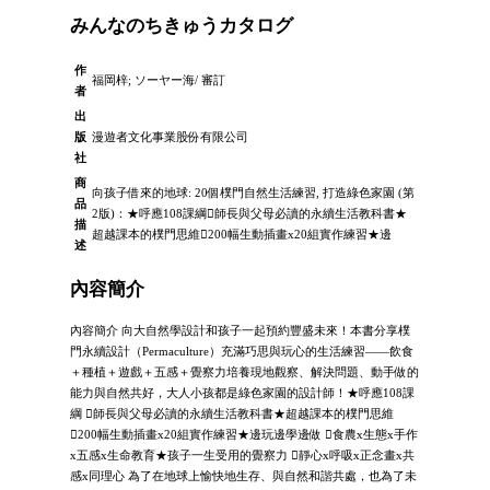
みんなのちきゅうカタログ
作
福岡梓; ソーヤー海/ 審訂
者
出
版
漫遊者文化事業股份有限公司
社
商
向孩子借來的地球: 20個樸門自然生活練習, 打造綠色家園 (第
品
2版)：★呼應108課綱師長與父母必讀的永續生活教科書★
描
超越課本的樸門思維200幅生動插畫x20組實作練習★邊
述
內容簡介
內容簡介 向大自然學設計和孩子一起預約豐盛未來！本書分享樸
門永續設計（Permaculture）充滿巧思與玩心的生活練習——飲食
＋種植＋遊戲＋五感＋覺察力培養現地觀察、解決問題、動手做的
能力與自然共好，大人小孩都是綠色家園的設計師！★呼應108課
綱 師長與父母必讀的永續生活教科書★超越課本的樸門思維
200幅生動插畫x20組實作練習★邊玩邊學邊做 食農x生態x手作
x五感x生命教育★孩子一生受用的覺察力 靜心x呼吸x正念畫x共
感x同理心 為了在地球上愉快地生存、與自然和諧共處，也為了未