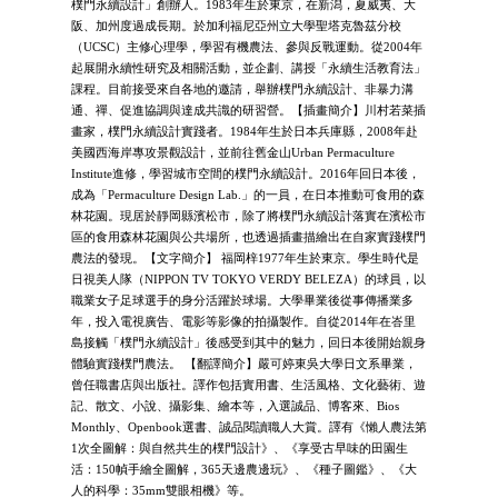
樸門永續設計」創辦人。1983年生於東京，在新潟，夏威夷、大
阪、加州度過成長期。於加利福尼亞州立大學聖塔克魯茲分校
（UCSC）主修心理學，學習有機農法、參與反戰運動。從2004年
起展開永續性研究及相關活動，並企劃、講授「永續生活教育法」
課程。目前接受來自各地的邀請，舉辦樸門永續設計、非暴力溝
通、禪、促進協調與達成共識的研習營。【插畫簡介】川村若菜插
畫家，樸門永續設計實踐者。1984年生於日本兵庫縣，2008年赴
美國西海岸專攻景觀設計，並前往舊金山Urban Permaculture
Institute進修，學習城市空間的樸門永續設計。2016年回日本後，
成為「Permaculture Design Lab.」的一員，在日本推動可食用的森
林花園。現居於靜岡縣濱松市，除了將樸門永續設計落實在濱松市
區的食用森林花園與公共場所，也透過插畫描繪出在自家實踐樸門
農法的發現。【文字簡介】 福岡梓1977年生於東京。學生時代是
日視美人隊（NIPPON TV TOKYO VERDY BELEZA）的球員，以
職業女子足球選手的身分活躍於球場。大學畢業後從事傳播業多
年，投入電視廣告、電影等影像的拍攝製作。自從2014年在峇里
島接觸「樸門永續設計」後感受到其中的魅力，回日本後開始親身
體驗實踐樸門農法。 【翻譯簡介】嚴可婷東吳大學日文系畢業，
曾任職書店與出版社。譯作包括實用書、生活風格、文化藝術、遊
記、散文、小說、攝影集、繪本等，入選誠品、博客來、Bios
Monthly、Openbook選書、誠品閱讀職人大賞。譯有《懶人農法第
1次全圖解：與自然共生的樸門設計》、《享受古早味的田園生
活：150幀手繪全圖解，365天邊農邊玩》、《種子圖鑑》、《大
人的科學：35mm雙眼相機》等。