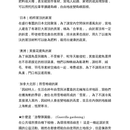
肥料或火種，甚至能當作食材。當地人結婚、家裡的成員增加後，
可以用托托拉葦草擴建島嶼，自由地改變島嶼面積。
˙日本｜稻稈屋頂的家屋
在盛行養蠶的日本北陸聚落，為了讓室內空間保持通風良好，當地
人建造了有著巨大屋頂的房屋，稱為「合掌造」。由於屋頂有一定
的斜度，即使積雪也會自然滑落，排水效果也很好。用久了以後淘
汰的屋頂材料可以做為肥料，栽培出健康的蔬菜。
˙澳洲｜黃腹花蜜鳥的家
為了保護鳥蛋與雛鳥，不受猴子、蛇等天敵侵犯，黃腹花蜜鳥選擇
在不容易接近的枝頭築巢。牠們以蜘蛛絲為黏著劑，讓枯草、絨
毛、草根、羽毛等素材交織在一起，堆疊成形。為了不讓雨水打進
鳥巢，門口有設遮雨簷。
˙加拿大北部｜用雪堆砌的家
「因紐特人」生活在終年由雪與冰覆蓋的北極海沿岸地區，當他們
在獵海豹的季節，會住在用雪堆砌而成的「雪屋」。為了不讓冷風
直接灌入屋內，因紐特人會改變地板的高度，並且在內側的地板鋪
上海豹皮，抵禦寒冷。
★什麼是「游擊隊園藝」（Guerrilla gardening）
在公共場所擅自種下植物，為環境增添綠意！ 這是一種起源於英
國的公益活動。雖然在都會裡能自由使用的土地很少，但是像路旁