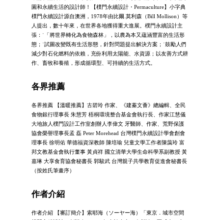
園和永續生活的設計師！【樸門永續設計・Permaculture】小字典
樸門永續設計源自澳洲，1978年由比爾.莫利森（Bill Mollison）等
人提出，數十年來，在世界各地獲得重大進展。樸門永續設計主
張：˙「將世界轉化為食物森林」，以農為本又蘊涵豐富的生活形
態；˙試圖改變既有生活形態，針對問題提出解決方案；˙鼓勵人們
減少對石化燃料的依賴，充份利用太陽能、水資源；以友善方式耕
作、畜牧和養殖，形成循環型、可持續的生活方式。
各界推薦
各界推薦 【溫暖推薦】古碧玲 作家、《建蓁文薈》總編輯、全民
食物銀行理事長 朱慧芳 梧桐環境整合基金會執行長、作家江慧儀
大地旅人樸門設計工作室創辦人李偉文 牙醫師、作家、荒野保護
協會榮譽理事長孟 磊 Peter Morehead 台灣樸門永續設計學會創會
理事長 徐明佑 華德福資深教師 陳培瑜 兒童文學工作者陳藹玲 富
邦文教基金會執行董事 黃貞祥 國立清華大學生命科學系副教授 黃
嘉琳 大享食育協會秘書長 郭駿武 台灣親子共學教育促進會秘書長
（按姓氏筆畫序）
作者介紹
作者介紹 【審訂簡介】索耶海（ソーヤー海）「東京．城市空間