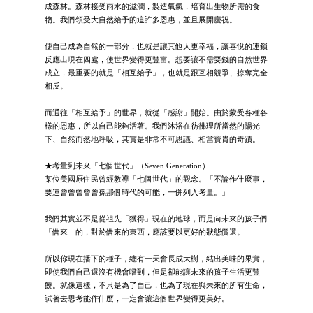
成森林。森林接受雨水的滋潤，製造氧氣，培育出生物所需的食
物。我們領受大自然給予的這許多恩惠，並且展開慶祝。
使自己成為自然的一部分，也就是讓其他人更幸福，讓喜悅的連鎖
反應出現在四處，使世界變得更豐富。想要讓不需要錢的自然世界
成立，最重要的就是「相互給予」，也就是跟互相競爭、掠奪完全
相反。
而通往「相互給予」的世界，就從「感謝」開始。由於蒙受各種各
樣的恩惠，所以自己能夠活著。我們沐浴在彷彿理所當然的陽光
下、自然而然地呼吸，其實是非常不可思議、相當寶貴的奇蹟。
★考量到未來「七個世代」（Seven Generation）
某位美國原住民曾經教導「七個世代」的觀念。「不論作什麼事，
要連曾曾曾曾曾孫那個時代的可能，一併列入考量。」
我們其實並不是從祖先「獲得」現在的地球，而是向未來的孩子們
「借來」的，對於借來的東西，應該要以更好的狀態償還。
所以你現在播下的種子，總有一天會長成大樹，結出美味的果實，
即使我們自己還沒有機會嚐到，但是卻能讓未來的孩子生活更豐
饒。就像這樣，不只是為了自己，也為了現在與未來的所有生命，
試著去思考能作什麼，一定會讓這個世界變得更美好。