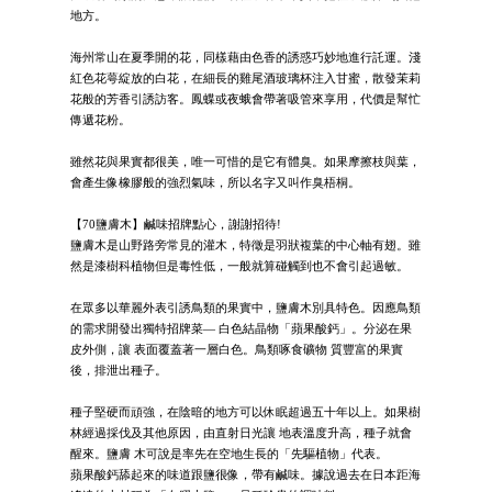
地方。
海州常山在夏季開的花，同樣藉由色香的誘惑巧妙地進行託運。淺
紅色花萼綻放的白花，在細長的雞尾酒玻璃杯注入甘蜜，散發茉莉
花般的芳香引誘訪客。鳳蝶或夜蛾會帶著吸管來享用，代價是幫忙
傳遞花粉。
雖然花與果實都很美，唯一可惜的是它有體臭。如果摩擦枝與葉，
會產生像橡膠般的強烈氣味，所以名字又叫作臭梧桐。
【70鹽膚木】鹹味招牌點心，謝謝招待!
鹽膚木是山野路旁常見的灌木，特徵是羽狀複葉的中心軸有翅。雖
然是漆樹科植物但是毒性低，一般就算碰觸到也不會引起過敏。
在眾多以華麗外表引誘鳥類的果實中，鹽膚木別具特色。因應鳥類
的需求開發出獨特招牌菜— 白色結晶物「蘋果酸鈣」。分泌在果
皮外側，讓 表面覆蓋著一層白色。鳥類啄食礦物 質豐富的果實
後，排泄出種子。
種子堅硬而頑強，在陰暗的地方可以休眠超過五十年以上。如果樹
林經過採伐及其他原因，由直射日光讓 地表溫度升高，種子就會
醒來。鹽膚 木可說是率先在空地生長的「先驅植物」代表。
蘋果酸鈣舔起來的味道跟鹽很像，帶有鹹味。據說過去在日本距海