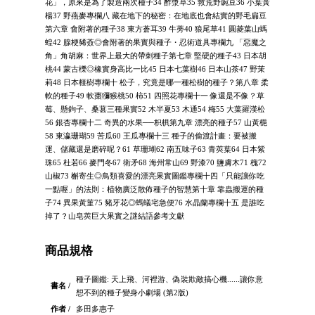
花」，原來是為了製造兩次種子34 酢漿草35 救荒野豌豆36 小葉黃
楊37 野燕麥專欄八 藏在地下的秘密：在地底也會結實的野毛扁豆
第六章 會附著的種子38 東方蒼耳39 牛蒡40 狼尾草41 圓菱葉山螞
蝗42 腺梗豨薟◎會附著的果實與種子・忍術道具專欄九 「惡魔之
角」角胡麻：世界上最大的帶刺種子第七章 堅硬的種子43 日本胡
桃44 蒙古櫟◎橡實身高比一比45 日本七葉樹46 日本山茶47 野茉
莉48 日本榧樹專欄十 松子，究竟是哪一種松樹的種子？第八章 柔
軟的種子49 軟棗獼猴桃50 柿51 四照花專欄十一 像還是不像？草
莓、懸鉤子、桑葚三種果實52 木半夏53 木通54 梅55 大葉羅漢松
56 銀杏專欄十二 奇異的水果──枳椇第九章 漂亮的種子57 山黃梔
58 東瀛珊瑚59 苦瓜60 王瓜專欄十三 種子的偷渡計畫：要被搬
運、儲藏還是磨碎呢？61 草珊瑚62 南五味子63 青莢葉64 日本紫
珠65 杜若66 麥門冬67 衛矛68 海州常山69 野漆70 鹽膚木71 槐72
山椒73 槲寄生◎鳥類喜愛的漂亮果實圖鑑專欄十四「只能讓你吃
一點喔」的法則：植物廣泛散佈種子的智慧第十章 靠蟲搬運的種
子74 異果黃菫75 豬牙花◎螞蟻宅急便76 水晶蘭專欄十五 是誰吃
掉了？山皂莢巨大果實之謎結語參考文獻
商品規格
種子圖鑑: 天上飛、河裡游、偽裝欺敵搞心機......讓你意
書名 /
想不到的種子變身小劇場 (第2版)
作者 /
多田多惠子