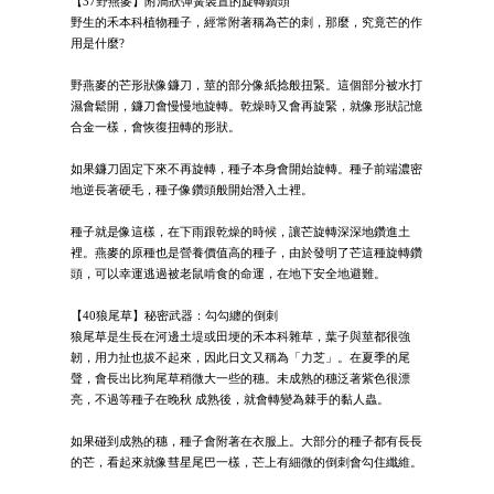
【37野燕麥】附渦狀彈簧裝置的旋轉鑽頭
野生的禾本科植物種子，經常附著稱為芒的刺，那麼，究竟芒的作
用是什麼?
野燕麥的芒形狀像鐮刀，莖的部分像紙捻般扭緊。這個部分被水打
濕會鬆開，鐮刀會慢慢地旋轉。乾燥時又會再旋緊，就像形狀記憶
合金一樣，會恢復扭轉的形狀。
如果鐮刀固定下來不再旋轉，種子本身會開始旋轉。種子前端濃密
地逆長著硬毛，種子像鑽頭般開始潛入土裡。
種子就是像這樣，在下雨跟乾燥的時候，讓芒旋轉深深地鑽進土
裡。燕麥的原種也是營養價值高的種子，由於發明了芒這種旋轉鑽
頭，可以幸運逃過被老鼠啃食的命運，在地下安全地避難。
【40狼尾草】秘密武器：勾勾纏的倒刺
狼尾草是生長在河邊土堤或田埂的禾本科雜草，葉子與莖都很強
韌，用力扯也拔不起來，因此日文又稱為「力芝」。在夏季的尾
聲，會長出比狗尾草稍微大一些的穗。未成熟的穗泛著紫色很漂
亮，不過等種子在晚秋 成熟後，就會轉變為棘手的黏人蟲。
如果碰到成熟的穗，種子會附著在衣服上。大部分的種子都有長長
的芒，看起來就像彗星尾巴一樣，芒上有細微的倒刺會勾住纖維。