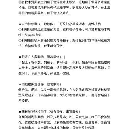
◎有軟木質與氣室的種子會浮在水上飄流，這類種子常見於水邊的
植物。隨著海流漂移的椰子或榼藤等，則屬於大型的種子。在水底
扎根的蓮藕與菱角，種子會沉入水底。
★自力性移動（主動散佈）｜可見於小草或灌木、蔓性植物
◎利用乾燥時纖維收縮的力量，進行種子傳播，可見於紫花地丁與
牻牛兒苗等植物。
◎利用細胞吸水膨脹的壓力傳播種子，鳳仙花與酢漿草採用這種方
法。成熟破裂後，種子就會飛散。
★附著在人與動物（附著散佈）｜
「黏上了就不放」的種子。利用刺針、倒刺、黏液等附著在動物與
人身上，搭便車帶到別處。通常屬於高度不及人與動物的草類，長
在樹下、草叢與路邊，顏色並不醒目。
★由動物搬運儲存（儲食散佈）
像松鼠、老鼠，以及一部分的鳥類，在入冬前會搬運橡實與核桃等
堅果埋起來，作為儲存糧食。大部分都會被吃掉，一部分會殘留下
來發芽。
★藉被動物吃掉散佈（被食散佈、果實散佈）
鳥類與哺乳類動物（以及少數昆蟲）吃了果實之後，種子不會被消
化，直接從糞便中排出。也有些果實帶有苦味、微量毒素、蛋白質
分解酵素等。多半屬於森林裡的植物，果實常見於秋季。