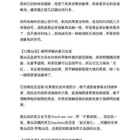
因為它的刺保衛國家，抵禦了前來攻擊的敵軍。薊藉著其尖刺攻城
略地，繼美國之後又試圖佔領日本。
與同為菊科的蒲公英不同，薊花的果實沒有柄，從花托向四面八方
伸展綿毛，成熟後看起來就像棉花糖一樣。即使看起來好像快要掉
了，也不會掉到地上，因為絨毛有一根根側枝互相交織，單看形狀
就像鳥的羽毛。
【32鳳仙花】瞬間彈爆的夏日女孩
鳳仙花是經常出現在自然科學教科書的庭院植物。身穿輕飄飄的禮
服，在夏季盛開。利用花瓣可以染指甲玩，所以日文又稱為「爪
紅」。花朵會陸續綻放結實。用手觸碰膨脹變大後的果實，啪！在
一瞬間果實就爆彈了。
它的構造是這樣:在果實的皮外側部分，種子成熟後會吸水持續伸
展，因此在內側形成捲曲的力量。超過極限後果實就會破裂，種子
飛離果軸與裂開的果皮。外界的接觸或風的振動也會引發瞬間的破
壞。
鳳仙花的英文名字是Touch-me- not，即「不要碰我」。花語也一
樣。鳳仙花屬的英文Impatiens意思是 「缺乏耐心」，同屬的非洲
鳳仙花與 野鳳仙花，也都是朝氣蓬勃而又急躁的女孩。