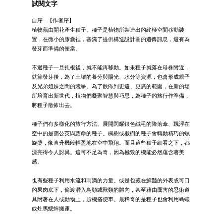
試閱文字
自序 : 【作者序】
植物藉由開花產生種子。種子是植物所製造出的終極空間移動裝
置，在微小的膠囊裡，塞滿了提供構造設計圖的遺傳訊息，還有為
發芽而準備的便當。
不過種子一旦扎根後，就不能再移動。如果種子就落在母株附近，
就算發芽後，為了土壤的養分與陽光、水分等資源，也會形成親子
及兄弟姐妹之間的競爭。為了散佈到更遠、更廣的範圍，在新的場
所培育出新世代，植物們凝聚智慧與巧思，為種子的旅行作準備，
將種子散佈出去。
種子們有多樣化的旅行方法。展開閃耀銀色絨毛的降落傘、飄浮在
空中的是蒲公英與蘿藦的種子。楓樹或椴樹的種子會轉動精巧的螺
旋槳，像直升機般輕盈地在空中飛翔。而且這些種子細看之下，都
漂亮得令人訝異。這可不足為奇，因為極致的機能必然蘊含著美
感。
也有些種子利用水流和雨滴的力量。或是包藏在鮮豔的外表或可口
的果肉底下，偷渡潛入鳥類或獸類的體內，甚至藉由厲害的忍術道
具附著在人或動物上，趁機搭便車。最稀奇的是種子也會利用螞蟻
或灶馬蟋蟀搬運。