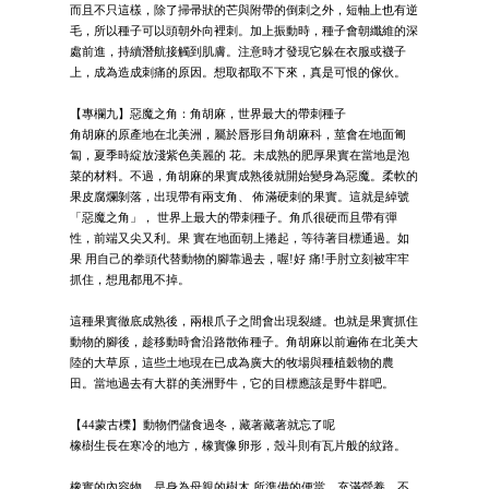
而且不只這樣，除了掃帚狀的芒與附帶的倒刺之外，短軸上也有逆
毛，所以種子可以頭朝外向裡刺。加上振動時，種子會朝纖維的深
處前進，持續潛航接觸到肌膚。注意時才發現它躲在衣服或襪子
上，成為造成刺痛的原因。想取都取不下來，真是可恨的傢伙。
【專欄九】惡魔之角：角胡麻，世界最大的帶刺種子
角胡麻的原產地在北美洲，屬於唇形目角胡麻科，莖會在地面匍
匐，夏季時綻放淺紫色美麗的 花。未成熟的肥厚果實在當地是泡
菜的材料。不過，角胡麻的果實成熟後就開始變身為惡魔。柔軟的
果皮腐爛剝落，出現帶有兩支角、 佈滿硬刺的果實。這就是綽號
「惡魔之角」， 世界上最大的帶刺種子。角爪很硬而且帶有彈
性，前端又尖又利。果 實在地面朝上捲起，等待著目標通過。如
果 用自己的拳頭代替動物的腳靠過去，喔!好 痛!手肘立刻被牢牢
抓住，想甩都甩不掉。
這種果實徹底成熟後，兩根爪子之間會出現裂縫。也就是果實抓住
動物的腳後，趁移動時會沿路散佈種子。角胡麻以前遍佈在北美大
陸的大草原，這些土地現在已成為廣大的牧場與種植穀物的農
田。當地過去有大群的美洲野牛，它的目標應該是野牛群吧。
【44蒙古櫟】動物們儲食過冬，藏著藏著就忘了呢
橡樹生長在寒冷的地方，橡實像卵形，殼斗則有瓦片般的紋路。
橡實的內容物，是身為母親的樹木 所準備的便當，充滿營養，不