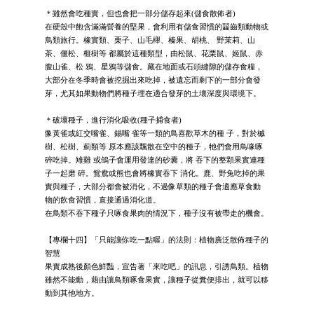
＊雖然會吃種實，但也會把一部分儲存起來(儲食散佈者)
在硬殼中飽含滿滿營養的堅果，會利用有儲食習慣的齧齒類動物或
鳥類旅行。橡實類、栗子、山毛櫸、榛果、胡桃、 野茉莉、山
茶、偃松、榧樹等 都屬於這種類型，由松鼠、花栗鼠、姬鼠、赤
腹山雀、松 鴉、星鴉等儲食。藏在地面或石頭縫隙的儲存食糧，
大部分在冬季時會被挖掘出來吃掉，被遺忘而剩下的一部分會發
芽，尤其如果動物們將種子埋在適合發芽的土壤深度與環境下。
＊破壞種子，進行消化吸收(種子捕食者)
像黃雀或紅交嘴雀、錫嘴 雀等一類的鳥喜歡草木的種 子，對於槭
樹、松樹、薊類等 原本應該飄散在空中的種子，牠們會用鳥喙啄
碎吃掉。雉雞 或鴿子會運用發達的砂囊，將 吞下的整顆果實連種
子一起磨 碎。鴛鴦或熊也會將橡實吞下 消化。鹿、野兔吃掉的果
實與種子，大部分都會被消化，不過像草類的種子會適應草食動
物的飲食習慣，直接通過消化道。
在鳥類不吞下種子只啄食果肉的情況下，種子沒有被帶走的機會。
【專欄十四】「只能讓你吃一點喔」的法則：植物廣泛散佈種子的
智慧
果實成熟後顏色鮮豔，宣告著「來吃吧」的訊息，引誘鳥類。植物
雖然不能動，藉由讓鳥類啄食果實，讓種子從糞便排出，就可以移
動到其他地方。