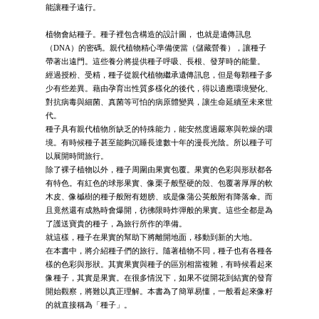
能讓種子遠行。
植物會結種子。種子裡包含構造的設計圖， 也就是遺傳訊息
（DNA）的密碼。親代植物精心準備便當（儲藏營養），讓種子
帶著出遠門。這些養分將提供種子呼吸、長根、發芽時的能量。
經過授粉、受精，種子從親代植物繼承遺傳訊息，但是每顆種子多
少有些差異。藉由孕育出性質多樣化的後代，得以適應環境變化、
對抗病毒與細菌、真菌等可怕的病原體變異，讓生命延續至未來世
代。
種子具有親代植物所缺乏的特殊能力，能安然度過嚴寒與乾燥的環
境。有時候種子甚至能夠沉睡長達數十年的漫長光陰。所以種子可
以展開時間旅行。
除了裸子植物以外，種子周圍由果實包覆。果實的色彩與形狀都各
有特色。有紅色的球形果實、像栗子般堅硬的殼、包覆著厚厚的軟
木皮、像槭樹的種子般附有翅膀、或是像蒲公英般附有降落傘。而
且竟然還有成熟時會爆開，彷彿限時炸彈般的果實。這些全都是為
了護送寶貴的種子，為旅行所作的準備。
就這樣，種子在果實的幫助下將離開地面，移動到新的大地。
在本書中，將介紹種子們的旅行。隨著植物不同，種子也有各種各
樣的色彩與形狀。其實果實與種子的區別相當複雜，有時候看起來
像種子，其實是果實。在很多情況下，如果不從開花到結實的發育
開始觀察，將難以真正理解。本書為了簡單易懂，一般看起來像籽
的就直接稱為「種子」。