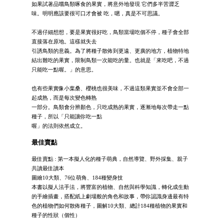
如果試著品嚐鳥類啄食的果實，將意外地發現 它們多半苦澀乏
味。明明應該要很可口才會被 吃，嗯，真是不可思議。
不過仔細想想，要是果實很好吃，鳥類當場吃個不停，種子會全部
直接落在原地。這樣就失去
引誘鳥類的意義。為了將種子散佈到更遠、更廣的地方，植物特地
結出難吃的果實，限制鳥類一次能吃的量。也就是「來吃吧，不過
只能吃一點喔。」的意思。
也有些果實像小葉桑、櫻桃也很美味，不過這類果實並不會全部一
起成熟，而是每次變色轉熟
一部分。鳥類會分辨顏色，只吃成熟的果實，逐漸地每次帶走一點
種子，所以「只能讓你吃一點
喔」的法則依然成立。
最佳賣點
最佳賣點 : 第一本擬人化的種子萌典，自然導覽、野外採集、親子
共讀最佳讀本
圖繪10大類、76位萌角、184種變身技
本書以擬人法手法，將豐富的植物、自然與科學知識，轉化成生動
的手繪插畫，搭配紙上劇場般的角色和故事，帶你認識身邊最有特
色的植物們如何散佈種子，圖解10大類、總計184種植物的果實和
種子的性狀（個性）