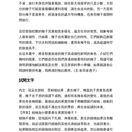
不過，旅行本身也伴隨著風險。能在新天地發芽的只是少數，大部
分的種子可能直接腐爛或遭到吞噬，讓生命走向終點。另一方面有
部分種子度過寒冬、經過漫長的歲月等待機會。也有些種子展開時
間旅行。
這些冒險犯難的種子其實相當多樣化，蘊含生存的智慧。就像每個
人都有個性，仔細看，種子也有屬於自己的特性。它們能夠忍耐嚴
苛的環境、下功夫利用或欺瞞動物，運用各種手段，成為超越時空
的旅遊高手。
在這本書中，將各類會旅遊的種子當成個性鮮明的角色，介紹它們
獨特的檔案。它們都是些在我們身邊就能看得到的種子，我儘可能
簡明易懂地解說構造及生態，並且穿插科學小專欄。如果能讓各位
閱讀時覺得有趣，我將感到無比榮幸。(文/多田多惠子)
試閱文字
內文 : 花朵在授粉、受精後結果，產生種子。雌蕊的子房會形成果
實，種子在子房的保護下成熟。過程有各種各樣的變化，最後的成
果也有各種樣貌。最後結成的果實與種子將離開親代植物，移動到
新的場所，並且熬過不適合生長的季節，將生命延續到未來。
【序章】植物為什麼要產生果實與種子？
植物不會動，從地面向下扎根、伸展枝葉。新生的植物如果沒有離
開原地，就必須跟親代植物與其他兄弟姐妹爭取水、光線與養分。
如果關係相近的植物就在附近，容易傳染病蟲害。所以植物會儘可