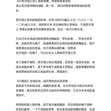
【02西洋蒲公英】複製軍團，乘著降落傘登陸
蒲公英頂著渾圓的絨帽，風一吹， 銀白的降落傘部隊就紛紛飛
起。
西洋蒲公英的故鄉是歐洲。在明 治時代(編註:公元一八六八 一九
一二年)侵入日本。雖然跟日本 原生種的蒲公英相似，不過西洋蒲
公 英看起來像花萼的總苞會反捲，從這 一點可分辨出來。
它在日本全域成功散佈開來的關鍵是「單性結實」。即使沒有受
精，也能培育出種子，讓遺傳基因完全相同的複製軍團誕生。既不
需要運送花粉的昆蟲，也不需要結婚對象。從降落
在空地的一粒種子，可以衍生出上萬株西洋蒲公英。
為了讓種子飛翔，西洋蒲公英在凋謝後，花莖會一度倒在地面，保
護未成熟的種子。接下來等種子成熟後又再豎起，複製軍團的降落
傘部隊會從昂首挺立的絨球出發，乘風旅行。
【03翼薊】攻城掠地，絨毛帶刺的武裝部隊
薊類葉子的刺很尖銳，碰觸到會很 痛。在日本包括大薊在內有很
多種類，最近刺多而且異常尖銳的外來種薊類，正在日本各地急速
增加中。
明明薊刺讓人覺得痛，卻又無法徹底驅除，而且薊類的種子很輕，
容易到處飛，一下子就散佈開來。薊花會成為蘇格蘭的國花，也是