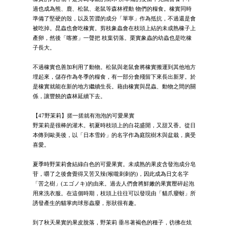
過也成為熊、鹿、松鼠、老鼠等森林裡動 物們的糧食。橡實同時
準備了堅硬的殼，以及苦澀的成分「單寧」作為抵抗，不過還是會
被吃掉。昆蟲也會吃橡實。剪枝象蟲會在枝頭上結的未成熟橡子上
產卵，然後「喀擦」一聲把 枝葉切落。栗實象蟲的幼蟲也是吃橡
子長大。
不過橡實也善加利用了動物。松鼠與老鼠會將橡實搬運到其他地方
埋起來，儲存作為冬季的糧食，有一部分會殘留下來長出新芽。於
是橡實就能在新的地方繼續生長。藉由橡實與昆蟲、動物之間的關
係，讓豐饒的森林延續下去。
【47野茉莉】搓一搓就有泡泡的可愛果實
野茉莉是很棒的灌木。初夏時枝頭上的白花盛開，又甜又香。從日
本傳到歐美後，以「日本雪鈴」的名字作為庭院樹木與盆栽，廣受
喜愛。
夏季時野茉莉會結綠白色的可愛果實。未成熟的果皮含發泡成分皂
苷，嚼了之後會覺得又苦又辣(喉嚨刺刺的)，因此成為日文名字
「苦之樹」(エゴノキ)的由來。過去人們會將鮮嫩的果實壓碎起泡
用來洗衣服。在這個時期，枝頭上往往可以發現由「貓爪癭蚜」所
誘發產生的貓掌肉球形蟲癭，形狀很有趣。
到了秋天果實的果皮脫落，野茉莉 垂吊著褐色的種子，彷彿在炫