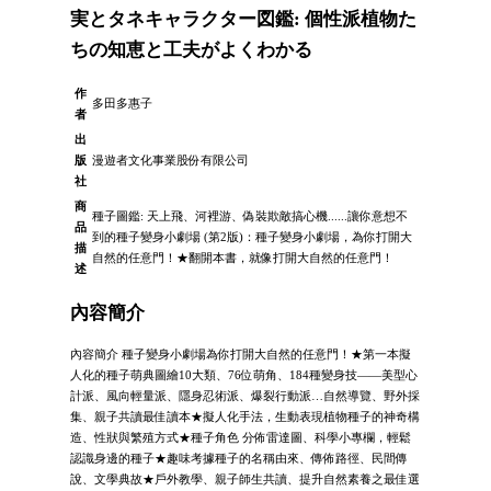
実とタネキャラクター図鑑: 個性派植物た
ちの知恵と工夫がよくわかる
作
多田多惠子
者
出
版
漫遊者文化事業股份有限公司
社
商
種子圖鑑: 天上飛、河裡游、偽裝欺敵搞心機......讓你意想不
品
到的種子變身小劇場 (第2版)：種子變身小劇場，為你打開大
描
自然的任意門！★翻開本書，就像打開大自然的任意門！
述
內容簡介
內容簡介 種子變身小劇場為你打開大自然的任意門！★第一本擬
人化的種子萌典圖繪10大類、76位萌角、184種變身技——美型心
計派、風向輕量派、隱身忍術派、爆裂行動派…自然導覽、野外採
集、親子共讀最佳讀本★擬人化手法，生動表現植物種子的神奇構
造、性狀與繁殖方式★種子角色 分佈雷達圖、科學小專欄，輕鬆
認識身邊的種子★趣味考據種子的名稱由來、傳佈路徑、民間傳
說、文學典故★戶外教學、親子師生共讀、提升自然素養之最佳選