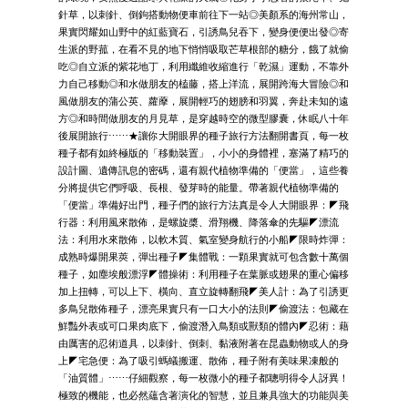
針草，以刺針、倒鉤搭動物便車前往下一站◎美顏系的海州常山，
果實閃耀如山野中的紅藍寶石，引誘鳥兒吞下，變身便便出發◎寄
生派的野菰，在看不見的地下悄悄吸取芒草根部的糖分，餓了就偷
吃◎自立派的紫花地丁，利用纖維收縮進行「乾濕」運動，不靠外
力自己移動◎和水做朋友的榼藤，搭上洋流，展開跨海大冒險◎和
風做朋友的蒲公英、蘿藦，展開輕巧的翅膀和羽翼，奔赴未知的遠
方◎和時間做朋友的月見草，是穿越時空的微型膠囊，休眠八十年
後展開旅行⋯⋯★讓你大開眼界的種子旅行方法翻開書頁，每一枚
種子都有如終極版的「移動裝置」，小小的身體裡，塞滿了精巧的
設計圖、遺傳訊息的密碼，還有親代植物準備的「便當」，這些養
分將提供它們呼吸、長根、發芽時的能量。帶著親代植物準備的
「便當」準備好出門，種子們的旅行方法真是令人大開眼界：◤飛
行器：利用風來散佈，是螺旋槳、滑翔機、降落傘的先驅◤漂流
法：利用水來散佈，以軟木質、氣室變身航行的小船◤限時炸彈：
成熟時爆開果莢，彈出種子◤集體戰：一顆果實就可包含數十萬個
種子，如塵埃般漂浮◤體操術：利用種子在葉脈或翅果的重心偏移
加上扭轉，可以上下、橫向、直立旋轉翻飛◤美人計：為了引誘更
多鳥兒散佈種子，漂亮果實只有一口大小的法則◤偷渡法：包藏在
鮮豔外表或可口果肉底下，偷渡潛入鳥類或獸類的體內◤忍術：藉
由厲害的忍術道具，以刺針、倒刺、黏液附著在昆蟲動物或人的身
上◤宅急便：為了吸引螞蟻搬運、散佈，種子附有美味果凍般的
「油質體」⋯⋯仔細觀察，每一枚微小的種子都聰明得令人訝異！
極致的機能，也必然蘊含著演化的智慧，並且兼具強大的功能與美