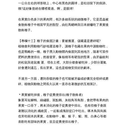
一公分左右的球形朝上，中心有黑色的圓球，是柱頭留下的痕跡。
咦?這好像曾經在哪裡看過。啊，是眼球!
在果實白色多汁的果肉間，有許多細長狀的細微種子。它是昆蟲被
食散佈種子中相當罕見的類型，由灶馬蟋蟀與日本姬蠊吃了果實後
散佈種子。
【專欄十三】種子的偷渡計畫：要被搬運、儲藏還是磨碎呢?
植物會利用動物巧妙地運送種子。讓種子包藏在果肉中讓動物吃，
也是戰略的一種。種子潛入動物體內偷渡到其他地方，隨著可當作
肥料的糞便排出，然後發芽。像核桃等有硬殼的堅果，由牙齒銳利
的松鼠與老鼠搬 運、埋在土裡。大部分都會被吃掉，少部分運氣
好會遭到遺忘，長出芽來。這也是植物安排好的劇本。
不過另一方面，遭到吞噬的種子也可能被牙齒或砂囊完全咬碎或磨
碎。植物與動物之間長久以來一直存在著微妙的互相算計。
＊果實被吃掉後，種子從糞便排出(種子散佈者)
像栗耳短腳鵯、綠繡眼、斑點鶇、灰椋鳥等鳥類，會把帶有果肉的
果實一口吞下，將未消化的種子從糞便中排出。 也有些種子會跟
著難以消化的 纖維質，一起黏成塊狀從口中吐出。啄木鳥與烏鴉
也常吃樹木的果實。在動物中，貉、猴 子、貂、熊、白鼻心等都
喜歡吃有甜味的果實，並且從糞便排出種子。