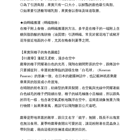
◎為了引誘鳥類，果實只有一口大小，以鮮豔的顏色吸引鳥類。
◎如果要引誘貉等哺乳類，果實會以香味及味道取勝。
★由螞蟻搬運（螞蟻散佈）
在種子附上食物，由螞蟻搬運的方法。多半是在種子的一端附上含
糖與脂肪酸的塊狀物（油質體）引誘螞蟻。常見於紫花地丁或豬牙
花等接近地面的小草，尤其在晚春到夏季之間。
【果實與種子的角色圖鑑】
【01蘿藦】蓬鬆又柔軟，漫步在空中
蘿藦的種子閃耀著白色的光亮，飛翔在鄉間野原的空中，跟傳說中
只要捕捉到，幸運就會降臨的謎樣生物「白毛球」（Keseran
Pasaran）的形象一致。在日本的建國神話中，也記載神祇搭乘蘿
藦果莢的殼當成小舟渡海。
在晴朗的初冬某日，紡錘型的果莢裂開，在空氣與光線中閃耀著銀
白色絨毛的種子們陸續出發。種子的絨毛極微小且極細，所以跟鳥
的羽毛一樣，包含著空氣柔軟地飄浮在空中。這簡直就像無重力飛
行物體！如果乘著風，應該可以飛翔數百公尺遠吧。
蘿藦是野地草叢的雜草，跟日文名字「鏡芋」無關，既長不出塊莖
也無法食用。夏季時蘿藦會開出可愛的花，讓花粉附著在昆蟲身上
帶到別處，藉由這樣的技倆達成結實的目的。