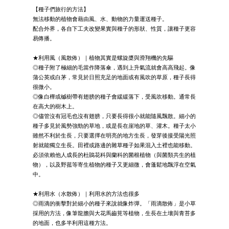
【種子們旅行的方法】
無法移動的植物會藉由風、水、動物的力量運送種子。
配合外界，各自下工夫改變果實與種子的形狀、性質，讓種子更容
易傳播。
★利用風（風散佈）｜植物其實是螺旋槳與滑翔機的先驅
◎種子附了極細的毛當作降落傘，遇到上升氣流就會高高飛起。像
蒲公英或白茅，常見於日照充足的地面或有風吹的草原，種子長得
很微小。
◎像白樺或槭樹帶有翅膀的種子會緩緩落下，受風吹移動。通常長
在高大的樹木上。
◎儘管沒有冠毛也沒有翅膀，只要長得很小就能隨風飄散。細小的
種子多見於風勢強勁的草地，或是長在崖地的草、灌木。種子太小
雖然不利於生長，只要選擇在明亮的地方生長，發芽後接受陽光照
射就能獨立生長。田裡或路邊的雜草種子如果混入土裡也能移動。
必須依賴他人成長的杜鵑花科與蘭科的菌根植物（與菌類共生的植
物），以及野菰等寄生植物的種子又更細微，會蓬鬆地飄浮在空氣
中。
★利用水（水散佈）｜利用水的方法也很多
◎雨滴的衝擊對於細小的種子來說就像炸彈。「雨滴散佈」是小草
採用的方法，像筆龍膽與大花馬齒莧等植物，生長在土壤與青苔多
的地面，也多半利用這種方法。