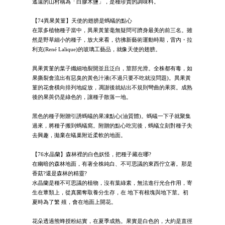
遙遠的山村稱為「白膠木鹽」，是種珍貴的調味料。
【74異果黃菫】天使的翅膀是螞蟻的點心
在眾多植物種子當中，異果黃菫毫無疑問可躋身最美的前三名。雖
然是野草細小的種子，放大來看，彷彿新藝術運動時期，雷內・拉
利克(René Lalique)的玻璃工藝品，就像天使的翅膀。
異果黃菫的葉子纖細地裂開並且泛白，莖部光滑。全株都有毒，如
果撕裂會流出有惡臭的黃色汁液(不過只要不吃就沒問題)。異果黃
菫的花會橫向排列地綻放，凋謝後就結出不規則彎曲的果莢。成熟
後的果莢仍是綠色的，讓種子散落一地。
黑色的種子附贈引誘螞蟻的果凍點心(油質體)。螞蟻一下子就聚集
過來，將種子搬到螞蟻窩。附贈的點心吃完後，螞蟻立刻對種子失
去興趣，拋棄在蟻巢附近柔軟的地面。
【76水晶蘭】森林裡的白色妖怪，把種子藏在哪?
在幽暗的森林地面，有著全株純白、不可思議的東西佇立著。那是
香菇?還是森林的精靈?
水晶蘭是種不可思議的植物，沒有葉綠素，無法進行光合作用，寄
生在蕈類上，從真菌奪取養分生存，在 地下有根塊與地下莖。初
夏時為了繁 殖，會在地面上開花。
花朵透過熊蜂授粉結實，在夏季成熟。果實是白色的，大約是直徑