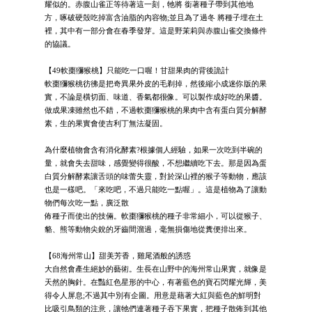
耀似的。赤腹山雀正等待著這一刻，牠將 銜著種子帶到其他地
方，啄破硬殼吃掉富含油脂的內容物;並且為了過冬 將種子埋在土
裡，其中有一部分會在春季發芽。這是野茉莉與赤腹山雀交換條件
的協議。
【49軟棗獼猴桃】只能吃一口喔！甘甜果肉的背後詭計
軟棗獼猴桃彷彿是把奇異果外皮的毛剃掉，然後縮小成迷你版的果
實，不論是橫切面、味道、香氣都很像。可以製作成好吃的果醬。
做成果凍雖然也不錯，不過軟棗獼猴桃的果肉中含有蛋白質分解酵
素，生的果實會使吉利丁無法凝固。
為什麼植物會含有消化酵素?根據個人經驗，如果一次吃到半碗的
量，就會失去甜味，感覺變得很酸，不想繼續吃下去。那是因為蛋
白質分解酵素讓舌頭的味蕾失靈，對於深山裡的猴子等動物，應該
也是一樣吧。「來吃吧，不過只能吃一點喔」。這是植物為了讓動
物們每次吃一點，廣泛散
佈種子而使出的技倆。軟棗獼猴桃的種子非常細小，可以從猴子、
貉、熊等動物尖銳的牙齒間溜過，毫無損傷地從糞便排出來。
【68海州常山】甜美芳香，雞尾酒般的誘惑
大自然會產生絕妙的藝術。生長在山野中的海州常山果實，就像是
天然的胸針。在豔紅色星形的中心，有著藍色的寶石閃耀光輝，美
得令人屏息;不過其中別有企圖。用意是藉著大紅與藍色的鮮明對
比吸引鳥類的注意，讓牠們連著種子吞下果實，把種子散佈到其他