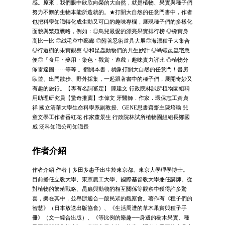
感。原來，我們眼中欣欣向榮的大自然，就是植物、果實與種子們
努力不懈的生物本能所造就的。★打開大自然的任意門書中，作者
也把科學知識轉化成生動又可口的趣味專欄，展現種子們的多樣化
面貌與繁殖戰略，例如：◎鳥兒最愛的漂亮果實排行榜 ◎橡實身
高比一比 ◎絨毛空中藝廊 ◎附著忍術道具大展◎海漂種子大集合
◎行道樹的果實觀察 ◎和昆蟲動物們的共生妙計 ◎螞蟻昆蟲宅急
便◎「食用・藥用・染色・觀賞・遊戲」趣味實力評比 ◎植物分
佈雷達圖⋯⋯等等 。翻開本書，就像打開大自然的任意門！書房
臥遊、出門散步、野外採集，一起跟著書中的種子們，展開奇妙又
有趣的旅行。【專有名詞審定】 陳建文 行政院林試所植物園組聘
用助理研究員【驚奇推薦】李偉文 牙醫師．作家．環保志工黃貞
祥 國立清華大學生命科學系副教授、GENE思書齋齋主陳培瑜 兒
童文學工作者番紅花 作家董景生 行政院林試所植物園組組長鄭國
威 泛科知識公司知識長
作者介紹
作者介紹 作者｜多田多惠子出生於東京都。東京大學理學博士。
目前擔任立教大學、東京農工大學、國際基督教大學兼任講師。從
對植物的繁殖戰略、昆蟲與動物的相互關係等觀察中獲得許多驚
喜，樂在其中，並舉辦適合一般民眾的觀察會。著作有《種子們的
智慧》（日本放送出版協會）、《生活周遭的草木果實與種子手
冊》（文一綜合出版）、《等比例的樂趣──身邊的樹木果實、種