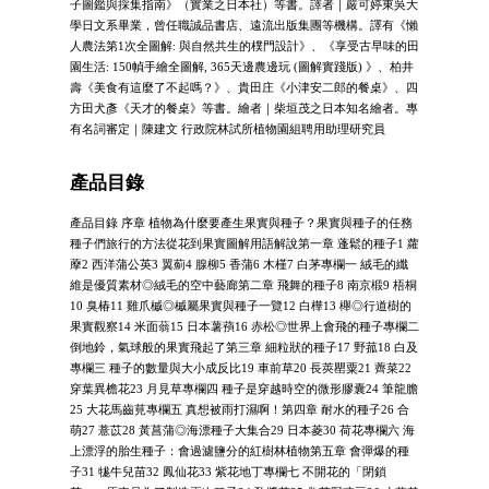
子圖鑑與採集指南》（實業之日本社）等書。譯者｜嚴可婷東吳大
學日文系畢業，曾任職誠品書店、遠流出版集團等機構。譯有《懶
人農法第1次全圖解: 與自然共生的樸門設計》、《享受古早味的田
園生活: 150幀手繪全圖解, 365天邊農邊玩 (圖解實踐版) 》、柏井
壽《美食有這麼了不起嗎？》、貴田庄《小津安二郎的餐桌》、四
方田犬彥《天才的餐桌》等書。繪者｜柴垣茂之日本知名繪者。專
有名詞審定｜陳建文 行政院林試所植物園組聘用助理研究員
產品目錄
產品目錄 序章 植物為什麼要產生果實與種子？果實與種子的任務
種子們旅行的方法從花到果實圖解用語解說第一章 蓬鬆的種子1 蘿
藦2 西洋蒲公英3 翼薊4 腺柳5 香蒲6 木槿7 白茅專欄一 絨毛的纖
維是優質素材◎絨毛的空中藝廊第二章 飛舞的種子8 南京椴9 梧桐
10 臭椿11 雞爪槭◎槭屬果實與種子一覽12 白樺13 櫸◎行道樹的
果實觀察14 米面蓊15 日本薯蕷16 赤松◎世界上會飛的種子專欄二
倒地鈴，氣球般的果實飛起了第三章 細粒狀的種子17 野菰18 白及
專欄三 種子的數量與大小成反比19 車前草20 長莢罌粟21 薺菜22
穿葉異檐花23 月見草專欄四 種子是穿越時空的微形膠囊24 筆龍膽
25 大花馬齒莧專欄五 真想被雨打濕啊！第四章 耐水的種子26 合
萌27 薏苡28 黃菖蒲◎海漂種子大集合29 日本菱30 荷花專欄六 海
上漂浮的胎生種子：會過濾鹽分的紅樹林植物第五章 會彈爆的種
子31 牻牛兒苗32 鳳仙花33 紫花地丁專欄七 不開花的「閉鎖