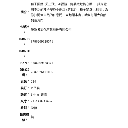
種子圖鑑: 天上飛、河裡游、偽裝欺敵搞心機......讓你意
想不到的種子變身小劇場 (第2版)：種子變身小劇場，為
簡介 /
你打開大自然的任意門！★翻開本書，就像打開大自然
的任意門！
出版社
漫遊者文化事業股份有限公司
/
ISBN13
9786269828371
/
ISBN10
/
EAN /
9786269828371
誠品26
2682626171005
碼 /
頁數 /
224
裝訂 /
P:平裝
語言 /
1:中文 繁體
尺寸 /
21x14.8x1.6cm
級別 /
N:無
提供維
無
修 /