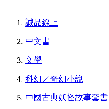
誠品線上
中文書
文學
科幻／奇幻小說
中國古典妖怪故事套書: 