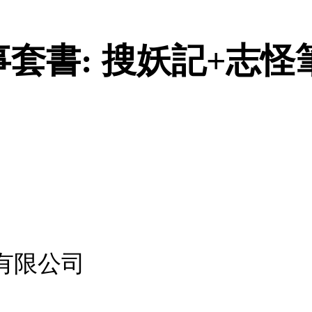
書: 搜妖記+志怪筆
有限公司