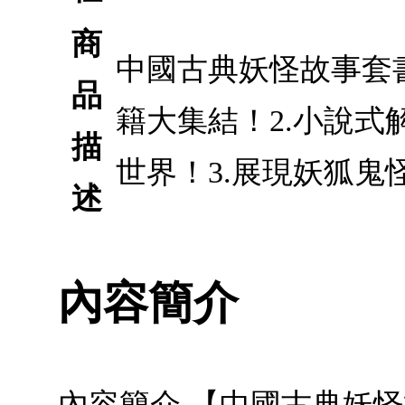
商
中國古典妖怪故事套書:
品
籍大集結！2.小說
描
世界！3.展現妖狐鬼
述
內容簡介
內容簡介 【中國古典妖