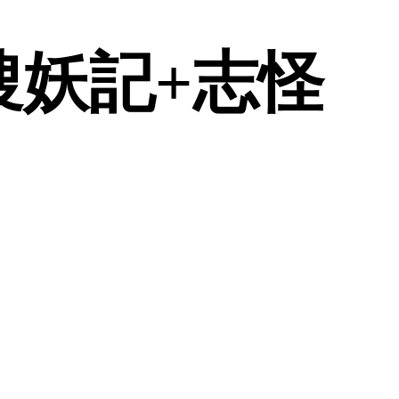
搜妖記+志怪