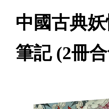
中國古典妖
筆記 (2冊合