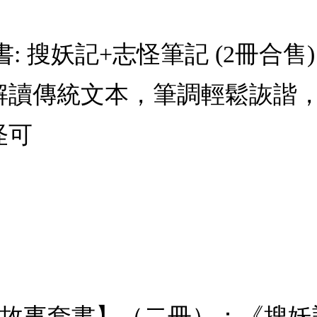
 搜妖記+志怪筆記 (2冊合售
式解讀傳統文本，筆調輕鬆詼諧
怪可
怪故事套書】（二冊）：《搜