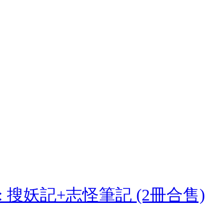
搜妖記+志怪筆記 (2冊合售)