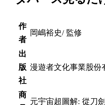
作
岡嶋裕史/ 監修
者
出
版
漫遊者文化事業股份
社
商
元宇宙超圖解: 從刀