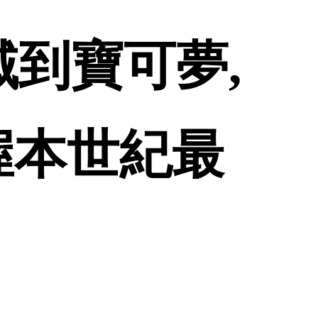
域到寶可夢,
握本世紀最