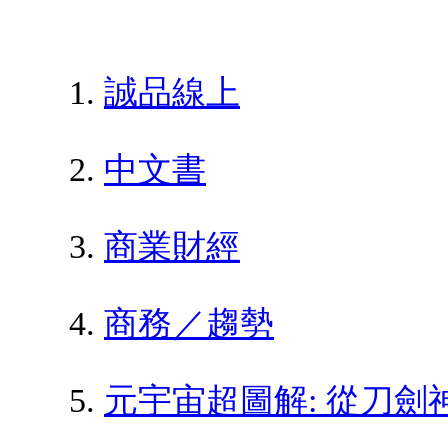
誠品線上
中文書
商業財經
商務／趨勢
元宇宙超圖解: 從刀劍