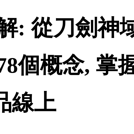
解: 從刀劍神
8個概念, 掌
誠品線上