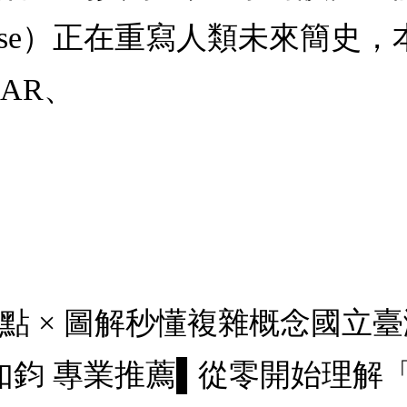
erse）正在重寫人類未來簡史
AR、
點 × 圖解秒懂複雜概念國立
葛如鈞 專業推薦▌從零開始理