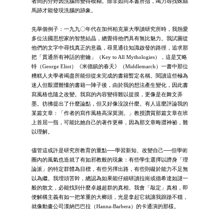
者間的分野因洗腦而變得模糊。除非如同本書所指，竭力尋找蛛絲
馬跡才能發現洗腦的跡象。
先舉個例子：一九九〇年代在加州柏克萊大學讀研究所時，我熱愛
多位法國思想家的智慧結晶，總覺得他們具有無比魅力。我試圖從
他們的文字中尋找真正的意義，尋覓通往知識啟發的路徑，追求那
把「貫通所有神話的密鑰」（Key to All Mythologies），這是艾略
特（George Eliot）《米德鎮的春天》（Middlemarch）一書中那位
糟糕人夫學者竭盡所能但從未完成的書籍暫定名稱。閱讀這些極為
迷人但艱澀難懂的書籍一陣子後，由於我的想法產生變化，因此書
寫風格也隨之改變。我寫的內容變得難以捉摸，更像是在舞文弄
墨。彷彿提出了什麼論點，但又好像沒說什麼。有人這麼評論我的
某篇文章：「作者的寫作風格高深莫測。」教授讚賞那篇文章在班
上首屈一指，可能比她自己的著作更棒，因為那文章晦澀神祕，難
以理解。
儘管這或許是研究所教育的重點──學習新知、改變自己──但學術
圈內的風氣也造就了有如邪教般的現象：有些學生選擇以躋身「理
論派」的特定群體為目標，有些另擇出路，有些則礙於能力不足無
以為繼。我埋頭苦幹，總認為如果能仔細研讀拉崗或德希達如謎一
般的散文，必能找到什麼卓越超群的真相。我會「敲定」真相，即
便解構主義有如一把笨重的大榔頭，光是拿起它就讓我踉蹌不穩，
就像動畫公司漢納巴巴拉（Hanna-Barbera）的卡通演的那樣。