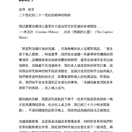
自序 : 前言
二十世紀到二十一世紀的精神控制術
我試圖重頭釐清心靈受外力逼迫而甘於臣服的各個階段……
──米沃許（Czesław Miłosz），出自《禁錮的心靈》（The Captive
Mind）
「那是對洗腦行為的洗腦。」共進晚餐的友人這麼對我說。「發生
當下無人覺察。」時值夏季，我們坐在德國一所豪華研究機構的用
餐場所，該機構座落在柏林蓊鬱的樹林間，儘管這座城市並非以綠
地聞名，但隨處可見茂盛林木。我向友人描述當前的研究計畫，談
到我在研究精神控制手段的演變史，並探討這些控制手法如何融入
我們漸受資料制約的生活，影響集體和個人的現實認知。即便如
此，我們似乎並未意識到正在發生的事情。「洗腦現象會消除其本
身留下的痕跡。」友人補上這句。
聽到她的見解，我驚訝到差點跌下椅子（也有可能是因為我前一晚
才從美國飛抵當地，在沙拉上桌之時，我已經三十六小時未闔過
眼）。不過回國後想起那天晚上，我依然認為她的說法正確無誤。
洗腦很難察覺。這是因為洗腦具有雙重效果，同時對世界和我們對
世界的觀察產生作用，因此我們時常無法在發生當下一眼洞悉。兩