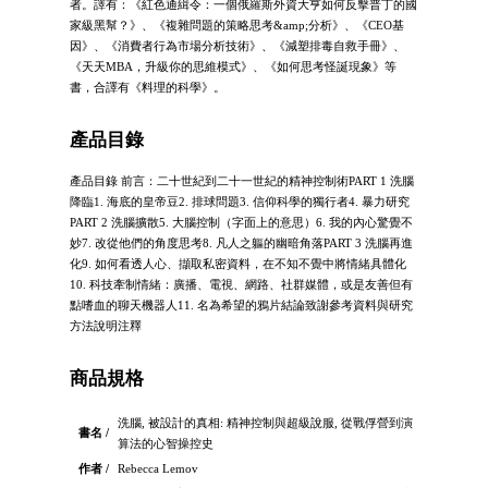
者。譯有：《紅色通緝令：一個俄羅斯外資大亨如何反擊普丁的國
家級黑幫？》、《複雜問題的策略思考&amp;分析》、《CEO基
因》、《消費者行為市場分析技術》、《減塑排毒自救手冊》、
《天天MBA，升級你的思維模式》、《如何思考怪誕現象》等
書，合譯有《料理的科學》。
產品目錄
產品目錄 前言：二十世紀到二十一世紀的精神控制術PART 1 洗腦
降臨1. 海底的皇帝豆2. 排球問題3. 信仰科學的獨行者4. 暴力研究
PART 2 洗腦擴散5. 大腦控制（字面上的意思）6. 我的內心驚覺不
妙7. 改從他們的角度思考8. 凡人之軀的幽暗角落PART 3 洗腦再進
化9. 如何看透人心、擷取私密資料，在不知不覺中將情緒具體化
10. 科技牽制情緒：廣播、電視、網路、社群媒體，或是友善但有
點嗜血的聊天機器人11. 名為希望的鴉片結論致謝參考資料與研究
方法說明注釋
商品規格
洗腦, 被設計的真相: 精神控制與超級說服, 從戰俘營到演
書名 /
算法的心智操控史
作者 /
Rebecca Lemov