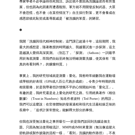
專家學者不必爭論得你死我活。訴訟就不會因為洗腦論述而有所進
展，但也因為此因素而遭遇瓶頸。軍方就不用開發反制武器。大眾
不會恐慌，也不會（在某些情況下）自主採行對策，更不會養成在
感恩節彼此恥笑或羞辱親戚是「被洗腦的笨蛋」的陋習。
✽
我開「洗腦與現代精神控制術」這門課已超過十年，這段期間，我
最大的感想是，隨著教授的時間越久、我越嘗試進一步探測，這主
題越讓人覺得高深莫測。（別忘了，「探測」（fathom）一詞最早
用於海底測量，而我們自始至終無法明確測量洗腦，使其保有「我
真的有看到嗎？」的朦朧特質。）
事實上，我的研究領域就是測量：量化。我爸時常細數我在運動場
或學校的好表現（GPA或八百公尺跑步成績），令青少年時期的我
相當厭倦，於是我帶著些許憤慨不平的心情開始叫他「量化王」。
有趣的是，我終究還是走上量化的研究之路。引用經典著作《相信
數據》（Trust in Numbers）知名作者波特（Ted Porter）的用語，
我們可以這麼說：在官僚體制的發展過程和現代生活最枯燥乏味的
長廊中，「追求計算常態化」能解釋大部分的事情。
但我也深受無法量化之事所吸引──於是我們談回到洗腦這個主
題。只因為無法使用檢流計、MMPI或fMRI來量測（無法像追蹤火
箭軌跡或製作披薩的流程一樣，「看到」洗腦的動作路徑），不表