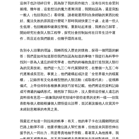
這例子也許瑣碎日常，因為除了我的寫作能力，沒有任何生命受到
摧殘。幾年後，這套想法的魔力逐漸消退，我開始認為，還是寫點
一般人（包括我自己）看得懂、讀者能運用到自身經驗的東西比較
好。魔法失效的原因是什麼呢？那時我就快要三十歲，走過一些人
生低潮，包括離婚和健康拉警報。重新站起來後，我將自己歸零，
開始研究社會與人類工程學，探究社會控制如何在日常生活中運
作，而且近在我們眼前，但幾乎隱而未現。
告別令人頭暈的理論，我轉而投入歷史的懷抱，探尋一個問題的解
答：我們是如何知道那些我們自認為知道的事物？我從行為科學中
找到一群為人遺忘的研究學者，他們的終極抱負是打造預測人類行
為的完美技術。他們從一九三〇年代展開研究，在整個一九五〇年
代逐漸成長茁壯。事實上，他們建構起或許是「全世界最大的檔案
櫃」，記錄所有文化各種型態的人類活動（或取樣代表），從殯葬
儀式、上帝信仰到各種擤鼻涕技巧皆有記載。他們將這些資料記錄
成可傳遞的編碼形式。雖然除了我以外，沒人覺得這些被人遺忘的
資料很有意思──就像我的研究領域中那些老舊的史料一樣──但我
喜歡每個人都能根據個人體悟提出詮釋，並試著說服他人欣賞其中
未經刻意雕琢的奇異之美。
我最近才知道一則拉崗的軼事：有天，他的車子卡在法國鄉間的泥
巴路上動彈不得，他要求幾位路人幫忙推車，但他並未與那些伸出
援手的人一同出力，而是尊貴地袖手旁觀，看著眾人為他推車。我
一點都不感覺意外。並不是說解構主義學家的主張絕對有錯，只是