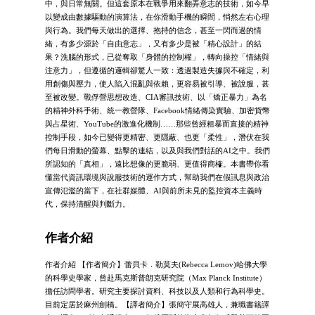
中，與日常無關。但這套原本在戰爭用來翻弄意志的技術，如今早
以變成由數據驅動的演算法，在你滑動手機的瞬間，悄然左右心理
與行為。我們每天做出的選擇、抱持的信念，甚至一閃而過的情
緒，有多少源於「自由意志」，又有多少是被「精心設計」的結
果？洗腦的形式，已從奪取「身體的控制權」，轉向操控「情緒與
注意力」，但遵循的邏輯卻驚人一致：透過製造失據與不確定，利
用創傷與壓力，使人陷入混亂與依賴，更容易被引導、被說服，甚
至被改變。戰俘營思想改造、CIA審訊技術、以「矯正暴力」為名
的精神外科手術、統一教營隊、Facebook情緒傳染實驗、加密貨幣
與占星術、YouTube的激進化機制……那些曾經粗暴而直接的精神
控制手段，如今已變得更精密、更隱蔽、也更「柔性」，潛伏在我
們每日滑動的螢幕、點擊的連結，以及與我們對話的AI之中。我們
所認知的「真相」，遠比想像的更脆弱、更值得商榷。本書帶你看
懂當代資訊環境與說服技術的運作方式，幫助我們在假訊息與政治
宣傳氾濫的當下，在社群媒體、AI與前所未見的監控資本主義時
代，保持清醒與判斷力。
作者介紹
作者介紹 【作者簡介】蕾貝卡．勒莫夫(Rebecca Lemov)哈佛大學
的科學史學家，曾赴馬克斯普朗克研究院（Max Planck Institute）
擔任訪問學者。研究主要探討資料、科技以及人類和行為科學史。
目前定居於麻州劍橋。【譯者簡介】張簡守展高雄人，兼職書籍譯