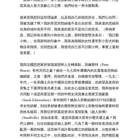
當其他人努力貢獻心力之際，他們站在一旁冷眼觀看。
後來當我想到這些理論家，以及我自己的熱忱所在，我捫心自問：
我被洗腦了嗎？我的所思所想絲毫不是出自於我，我表達的思緒與
自身的傾向有所不同，我表達的甚至不是自己的意見。（舉例來
說，我記得有次看到小狗在街上跑，那時我曾堅決表示：「我討厭
小狗」。在我那時的印象中，我視為楷模的女性通常對小型犬科動
物沒有熱情。但回想起來，我發現自己並不討厭小狗，事實上還相
當喜愛。）
我與法國思想家的智識迷戀和人生轉捩點，與赫斯特（Patty
Hearst）有何共同之處？她在一九七四年遭國內的左翼激進恐怖組
織綁架，之後「選擇」與他們共進退，自稱都市游擊隊。一九五〇
年代，一名美國士兵在中國與北韓交界慘遭捕捉，在絕望及政府的
背叛之下選擇投靠共產主義，自此全心追隨這套思想。我和他有何
共同點？或是與更近期一些的年輕女演員兼企業家艾德蒙森
（Sarah Edmondson）有何相同？她加入邪教組織NXIVM試圖追
求女性賦權，到頭來卻慘遭在髖骨附近烙印上邪教領袖和重要幹部
的姓名縮寫，而那位幹部還是曾演出電視影集《超人前傳》
（Smallville）的知名影星。還是與普羅大眾有什麼共通之處？我
們上網時，往往自願提供個人資料，只為了看一眼特技表演或大肆
亂買一番的快樂。這些例子或許看似獨立的經驗樣本，分散於幾十
年間和不同文化之中，但共通點在於，不管情況為何，我們都臣服