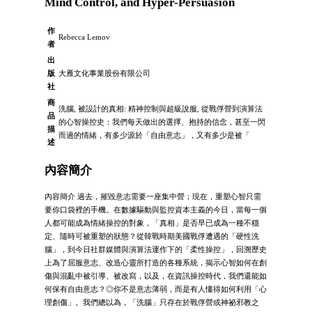
Mind Control, and Hyper-Persuasion
作
Rebecca Lemov
者
出
版
大雁文化事業股份有限公司
社
商
洗腦, 被設計的真相: 精神控制與超級說服, 從戰俘營到演算法
品
的心智操控史：我們每天做出的選擇、抱持的信念，甚至一閃
描
而過的情緒，有多少源於「自由意志」，又有多少是被「
述
內容簡介
內容簡介 過去，摧毀意志需要一座集中營；現在，重塑心智只需
要你口袋裡的手機。在數據驅動與監控資本主義的今日，當每一個
人都可能成為情緒操控的對象，「真相」是否早已成為一種不穩
定、隨時可被重塑的狀態？從韓戰時期美國戰俘遭遇的「硬性洗
腦」，到今日社群媒體與演算法運作下的「柔性操控」，回溯歷史
上為了屈服意志、改造心靈所打造的各種系統，揭示心智如何在創
傷與混亂中被引導、被改寫，以及，在資訊操控時代，我們還能如
何保有自由意志？◎你不是意志薄弱，而是有人懂得如何利用「心
理創傷」。我們總以為，「洗腦」只存在於戰俘營或神祕邪教之