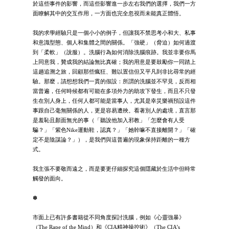
於這些事件的影響，而這些影響進一步左右我們的選擇，我們一方
面瞭解其中的交互作用，一方面也完全忽視而未能真正體悟。
我的求學經驗只是一個小小的例子，但讓我不禁思考小和大、私事
和意識型態、個人和集體之間的關係。「強硬」（脅迫）如何過渡
到「柔軟」（說服）。洗腦行為如何消除洗腦痕跡。我並非要你馬
上同意我，贊成我的結論無比真確；我的用意是要鼓勵你一同踏上
這趟追溯之旅，回顧那些瘋狂、難以置信但又平凡到非比尋常的經
驗。那麼，請想想我們一貫的假設：所謂的洗腦並不罕見，反而相
當普遍，任何時候都有可能在多項外力的助攻下發生，而且不只發
生在別人身上，任何人都可能是當事人，尤其是幸災樂禍預設這件
事跟自己毫無關係的人，更是容易遭殃。看著別人的處境，直言那
是羞恥且顏面無光的事（「聽說他加入邪教」「怎麼會有人受
騙？」「紫色Nike運動鞋，認真？」「她幹嘛不直接離開？」「確
定不是陰謀論？」），是我們與這普遍的現象保持距離的一種方
式。
我主張不要敬而遠之，而是要更仔細探究這個隱藏於生活中但時常
觸發的面向。
✽
市面上已有許多書籍從不同角度探討洗腦，例如《心靈強暴》
（The Rape of the Mind）和《CIA精神操控術》（The CIA’s