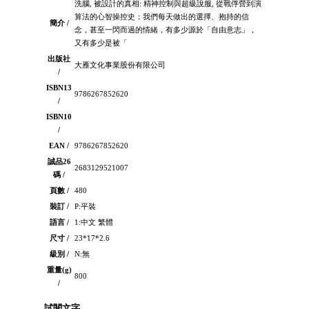
洗腦, 被設計的真相: 精神控制與超級說服, 從戰俘營到演
算法的心智操控史：我們每天做出的選擇、抱持的信
簡介 /
念，甚至一閃而過的情緒，有多少源於「自由意志」，
又有多少是被「
出版社
大雁文化事業股份有限公司
/
ISBN13
9786267852620
/
ISBN10
/
EAN /
9786267852620
誠品26
2683129521007
碼 /
頁數 /
480
裝訂 /
P:平裝
語言 /
1:中文 繁體
尺寸 /
23*17*2.6
級別 /
N:無
重量(g)
800
/
試閱文字