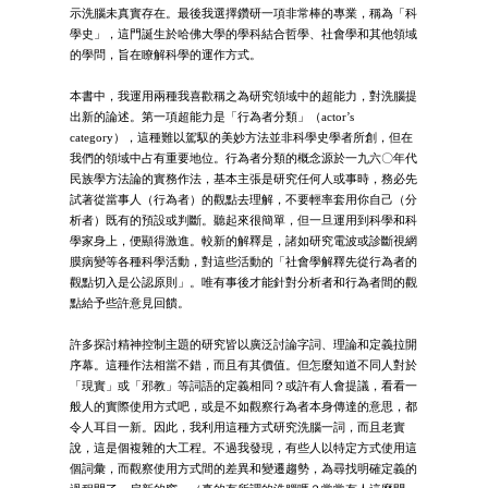
示洗腦未真實存在。最後我選擇鑽研一項非常棒的專業，稱為「科
學史」，這門誕生於哈佛大學的學科結合哲學、社會學和其他領域
的學問，旨在瞭解科學的運作方式。
本書中，我運用兩種我喜歡稱之為研究領域中的超能力，對洗腦提
出新的論述。第一項超能力是「行為者分類」（actor’s
category），這種難以駕馭的美妙方法並非科學史學者所創，但在
我們的領域中占有重要地位。行為者分類的概念源於一九六〇年代
民族學方法論的實務作法，基本主張是研究任何人或事時，務必先
試著從當事人（行為者）的觀點去理解，不要輕率套用你自己（分
析者）既有的預設或判斷。聽起來很簡單，但一旦運用到科學和科
學家身上，便顯得激進。較新的解釋是，諸如研究電波或診斷視網
膜病變等各種科學活動，對這些活動的「社會學解釋先從行為者的
觀點切入是公認原則」。唯有事後才能針對分析者和行為者間的觀
點給予些許意見回饋。
許多探討精神控制主題的研究皆以廣泛討論字詞、理論和定義拉開
序幕。這種作法相當不錯，而且有其價值。但怎麼知道不同人對於
「現實」或「邪教」等詞語的定義相同？或許有人會提議，看看一
般人的實際使用方式吧，或是不如觀察行為者本身傳達的意思，都
令人耳目一新。因此，我利用這種方式研究洗腦一詞，而且老實
說，這是個複雜的大工程。不過我發現，有些人以特定方式使用這
個詞彙，而觀察使用方式間的差異和變遷趨勢，為尋找明確定義的