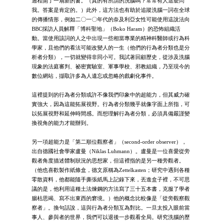
過程開了一扇新的窗。（真的有所謂的洗腦嗎？常常有人這麼問
我。答案是肯定的。）此外，這方法也有助於追蹤洗腦一詞在全球
的傳播情形，例如二〇一〇年代的奈及利亞女性可能使用這說法向
BBC採訪人員解釋「博科聖地」（Boko Haram）的恐怖組織活
動。當使用該詞的人之中出現一些相當專業的精神科醫師或行為科
學家，且他們的看法可能改變人的一生（他們的行為者分類也是分
析者分類），一切就變得非同小可。我試著回顧歷史，從涉及洗腦
現象的法庭審判、祕密實驗室、軍事學校、邪教組織，乃至現今的
數位網站，擷取許多為人遺忘或忽略的戲劇化事件。
這裡提到的行為者分類或許不像我們印象中的超能力，但其威力確
實強大，因為這能拓展視野。行為者分類幾乎就像字面上所指，可
以拓展視野和延伸時間感。而想理解行為者分類，必須具備嚴謹變
換視角的能力才能辦到。
另一項超能力是「第二順位觀察者」（second-order observer），
出自德國社會學家盧曼（Niklas Luhmann）。盧曼是一位喜愛從旁
觀者角度描述體制狀況的思想家，但這裡指的是另一種旁觀者。
（他也喜歡製作紙條盒，德文原稱為Zettelkasten；研究中遇到各種
零散資料，他都能隨手撕張紙馬上記錄下來，丟進盒子裡，不可思
議的是，他利用這種土法煉鋼的方法寫了三十五本書，克服了學者
腸枯思竭、寫不出東西的窘境。）他的概念比較像是「從旁觀察觀
察者」。換句話說，這與行為者分類互為對比。一旦太投入眼前當
事人、參與者的世界，我們可以退後一步觀看全局。研究洗腦的歷