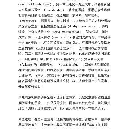
Control of Candy Jones）。第一本出版於一九五六年，作者是荷蘭
內科醫師米爾洛（Joost Meerloo），書中的理論主張思想改造過程
相當於有目的地灌輸理念，強迫屈服，或稱為「精神扼殺」
（menticide），影響深遠。從此以後，世人紛紛引用許多額外理論
來探討該主題，包括雙重歷程理論（dual-process theory）、賽局
理論、社會公益最大化（social maximization）、認知偏誤、沉沒
成本計算、代理人轉移（agentic shift）和認知失調等等。有神經科
學方面的發現，也有立基於存在主義的沉思。有書籍分析以洗腦為
主題的電影（沒想到這類電影這麼多！），也有書籍探討文學隱
喻。第二本書講述一名紐約模特兒的經歷，她出於愛國情懷同意參
與CIA的催眠訓練，因而（在不知情的情況下）變成名為艾琳
（Arlene）的「虛擬殭屍」（virtual zombie），CIA用她來測試精
神控制的可行程度，而我必須說，書中提供的第一手細節簡直令人
大開眼界。（不過，這類說法也很難百分之百獲得證實，就像其他
許多祕密計畫將紀錄銷毀或禁止公開一樣，過程中發生了什麼事，
外界無從得知1。）
與此現象相關的許多定義和理論付之闕如，以致於無法明確描述洗
腦所產生的矛盾。（如果只需提供一兩個權威性的定義，就能概括
論斷「洗腦」這個重要字詞，就不必大費周章寫一本書來談了。）
同樣道理，要是只需宣傳「洗腦問題確實存在」那麼簡單，整件事
早就塵埃落定。這十年來，我就不用開一堂課專門談論這個主題。