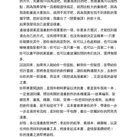
的方式，先畫個10頁再說吧。就畫成黑白的吧，然後畫風可以隨性
點，因為我希望每一頁都能盡快搞定。就用比較大的畫格吧，因為
我喜歡畫面大量留白。就用手寫字吧，因為我實在找不到喜歡的電
腦字體。想好這些後，我畫出了《戀愛修課》的前十頁。
結果我發現自己超愛這樣畫。
邊做邊摸索是漫畫創作很重要的一環。你要多方嘗試，才能找到最
適合自己的方式。沒有標準答案，也沒有做錯決定這種事──只要
你能樂在其中，那你做的就是對的。你可以上色超精細，也可以咻
咻咻連陰影都不加；你可以一頁只畫一格，也可以一頁塞二十格；
你可以畫平靜的家庭劇，也可以畫波瀾壯闊的奇幻史詩。選擇無限
多。
話說回來，如果有人能給你一些提點、解答你一些疑惑，並帶給你
些許靈感，那將會是很好的創作觸發，讓你能夠邁開大步，去創作
出你的第一部漫畫。而這本《我想成為漫畫家》，正是這樣的啟發
之書。
你即將要閱讀的，是我年輕時夢寐以求的書，要是當年我有一本，
一定會讀到爛。裡頭有關於漫畫創作的各種建議──故事編寫、架
構世界、畫風、構圖、印刷、宣傳──你想得到的全都有。如果你
想創作漫畫、卻不知從何下手，這本書會牽著你的手，帶著你一步
一步走過所有流程，直到你能一手包辦，畫出一部屬於你的閃亮亮
漫畫。
好啦，各位漫畫創世神們，拿起你的鉛筆、素描本、繪圖板，以及
任何你用得到的繪畫工具，然後拿起這本書，盡情探索鑽研吧！
你的漫畫之旅即將啟程。