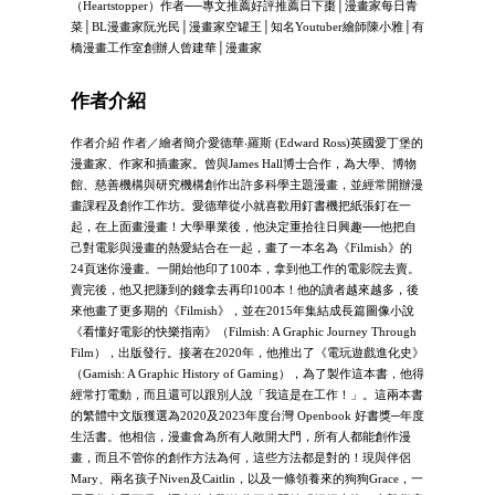
（Heartstopper）作者──專文推薦好評推薦日下棗│漫畫家每日青
菜│BL漫畫家阮光民│漫畫家空罐王│知名Youtuber繪師陳小雅│有
橋漫畫工作室創辦人曾建華│漫畫家
作者介紹
作者介紹 作者／繪者簡介愛德華‧羅斯 (Edward Ross)英國愛丁堡的
漫畫家、作家和插畫家。曾與James Hall博士合作，為大學、博物
館、慈善機構與研究機構創作出許多科學主題漫畫，並經常開辦漫
畫課程及創作工作坊。愛德華從小就喜歡用釘書機把紙張釘在一
起，在上面畫漫畫！大學畢業後，他決定重拾往日興趣──他把自
己對電影與漫畫的熱愛結合在一起，畫了一本名為《Filmish》的
24頁迷你漫畫。一開始他印了100本，拿到他工作的電影院去賣。
賣完後，他又把賺到的錢拿去再印100本！他的讀者越來越多，後
來他畫了更多期的《Filmish》，並在2015年集結成長篇圖像小說
《看懂好電影的快樂指南》（Filmish: A Graphic Journey Through
Film），出版發行。接著在2020年，他推出了《電玩遊戲進化史》
（Gamish: A Graphic History of Gaming），為了製作這本書，他得
經常打電動，而且還可以跟別人說「我這是在工作！」。這兩本書
的繁體中文版獲選為2020及2023年度台灣 Openbook 好書獎─年度
生活書。他相信，漫畫會為所有人敞開大門，所有人都能創作漫
畫，而且不管你的創作方法為何，這些方法都是對的！現與伴侶
Mary、兩名孩子Niven及Caitlin，以及一條領養來的狗狗Grace，一