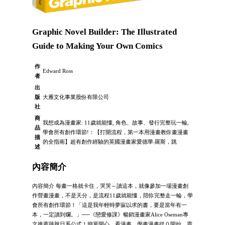
Graphic Novel Builder: The Illustrated
Guide to Making Your Own Comics
作
Edward Ross
者
出
版
大雁文化事業股份有限公司
社
商
我想成為漫畫家: 11歲就能懂, 角色、故事、發行完整玩一輪,
品
學會所有創作環節!：【打開流程，第一本用漫畫教你畫漫畫
描
的全指南】超有創作經驗的英國漫畫家愛德華‧羅斯，跳
述
內容簡介
內容簡介 每畫一格就卡住，哭哭～讀這本，就像參加一場漫畫創
作營畫漫畫，不是天分，是流程11歲就能懂，陪你完整走一輪，學
會所有創作環節！「這是我年輕時夢寐以求的書，要是當年有一
本，一定讀到爛。」──《戀愛修課》暢銷漫畫家Alice Oseman專
文推薦跳脫日系公式！簡單開心，看漫畫，學畫漫畫從０開始…靈