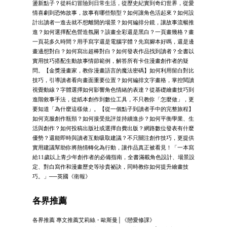
盪新點子？從科幻冒險到日常生活，從歷史紀實到奇幻世界，從愛
情喜劇到恐怖故事，故事有哪些類型？如何讓角色活起來？如何設
計出讀者一進去就不想離開的場景？如何編排分鏡，讓故事流暢推
進？如何選擇配色營造氛圍？該畫全彩還是黑白？一頁畫幾格？畫
一頁花多久時間？用手寫字還是電腦字體？先寫腳本好嗎，還是邊
畫邊想對白？如何寫出超棒對白？如何發表作品找到讀者？全書以
實用技巧搭配生動故事情節範例，解答所有卡住漫畫創作者的疑
問。【金獎漫畫家，教你漫畫語言的魔法密碼】如何利用留白對比
技巧，引導讀者看向畫面重要位置？如何編排文字畫格，掌控閱讀
視覺動線？字體選擇如何影響角色情緒的表達？從基礎繪畫技巧到
進階敘事手法，從紙本創作到數位工具，不只教你「怎麼做」，更
要知道「為什麼這樣做」。【從一個點子到讀者手中的完整旅程】
如何克服創作瓶頸？如何接受批評並持續進步？如何平衡學業、生
活與創作？如何投稿出版社或選擇自費出版？網路數位發表有什麼
優勢？還能即時與讀者互動吸取建議？不只關注創作技巧，更提供
實用建議幫助你將熱情轉化為行動，讓作品真正被看見！「一本寫
給11歲以上青少年創作者的必備指南，全書滿載角色設計、場景設
定、對白寫作和漫畫歷史等珍貴祕訣，同時教你如何提升繪畫技
巧。」──英國《衛報》
各界推薦
各界推薦 專文推薦艾莉絲・歐斯曼│《戀愛修課》