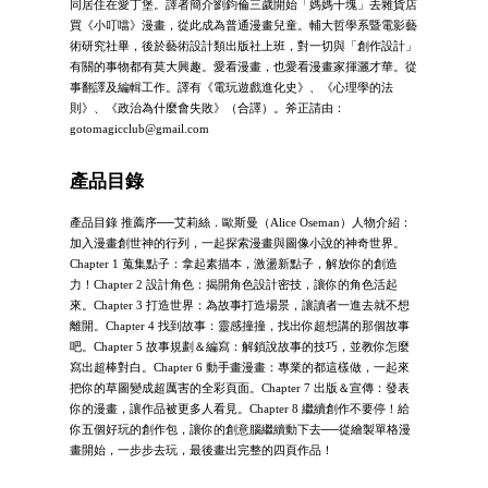
同居住在愛丁堡。譯者簡介劉鈞倫三歲開始「媽媽十塊」去雜貨店
買《小叮噹》漫畫，從此成為普通漫畫兒童。輔大哲學系暨電影藝
術研究社畢，後於藝術設計類出版社上班，對一切與「創作設計」
有關的事物都有莫大興趣。愛看漫畫，也愛看漫畫家揮灑才華。從
事翻譯及編輯工作。譯有《電玩遊戲進化史》、《心理學的法
則》、《政治為什麼會失敗》（合譯）。斧正請由：
gotomagicclub@gmail.com
產品目錄
產品目錄 推薦序──艾莉絲．歐斯曼（Alice Oseman）人物介紹：
加入漫畫創世神的行列，一起探索漫畫與圖像小說的神奇世界。
Chapter 1 蒐集點子：拿起素描本，激盪新點子，解放你的創造
力！Chapter 2 設計角色：揭開角色設計密技，讓你的角色活起
來。Chapter 3 打造世界：為故事打造場景，讓讀者一進去就不想
離開。Chapter 4 找到故事：靈感撞撞，找出你超想講的那個故事
吧。Chapter 5 故事規劃＆編寫：解鎖說故事的技巧，並教你怎麼
寫出超棒對白。Chapter 6 動手畫漫畫：專業的都這樣做，一起來
把你的草圖變成超厲害的全彩頁面。Chapter 7 出版＆宣傳：發表
你的漫畫，讓作品被更多人看見。Chapter 8 繼續創作不要停！給
你五個好玩的創作包，讓你的創意腦繼續動下去──從繪製單格漫
畫開始，一步步去玩，最後畫出完整的四頁作品！