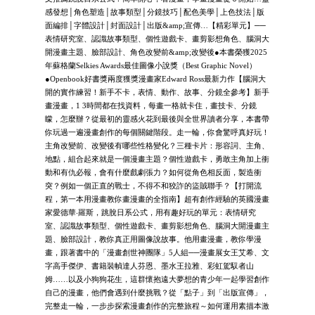
感發想│角色塑造│故事類型│分鏡技巧│配色美學│上色技法│版
面編排│字體設計│封面設計│出版&amp;宣傳…【精彩單元】──
表情研究室、認識故事類型、個性遊戲卡、畫剪影想角色、腦洞大
開漫畫主題、臉部設計、角色改變前&amp;改變後●本書榮獲2025
年蘇格蘭Selkies Awards最佳圖像小說獎（Best Graphic Novel）
●Openbook好書獎兩度獲獎漫畫家Edward Ross最新力作【腦洞大
開的實作練習！新手不卡，表情、動作、故事、分鏡全參考】新手
畫漫畫，1 3時間都在找資料，每畫一格就卡住，畫技卡、分鏡
矇，怎麼辦？從最初的靈感火花到最後與全世界讀者分享，本書帶
你玩過一遍漫畫創作的每個關鍵階段。走一輪，你會驚呼真好玩！
主角改變前、改變後有哪些性格變化？三種卡片：形容詞、主角、
地點，組合起來就是一個漫畫主題？個性遊戲卡，勇敢主角加上衝
動和有仇必報，會有什麼戲劇張力？如何從角色相反面，製造衝
突？例如一個正直的戰士，不得不和狡詐的盜賊聯手？【打開流
程，第一本用漫畫教你畫漫畫的全指南】超有創作經驗的英國漫畫
家愛德華‧羅斯，跳脫日系公式，用有趣好玩的單元：表情研究
室、認識故事類型、個性遊戲卡、畫剪影想角色、腦洞大開漫畫主
題、臉部設計，教你真正用圖像說故事。他用畫漫畫，教你學漫
畫，跟著書中的「漫畫創世神團隊」5人組──漫畫展女王艾希、文
字高手傑伊、書籍裝幀達人芬恩、墨水王拉雅、彩虹駕馭者山
姆……以及小狗狗花生，這群懷抱遠大夢想的青少年一起學習創作
自己的漫畫，他們會遇到什麼挑戰？從「點子」到「出版宣傳」，
完整走一輪，一步步探索漫畫創作的完整旅程～如何運用素描本激