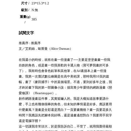
尺寸 /
23*15.3*1.2
級別 /
N:無
重量(g)
385
/
試閱文字
推薦序 : 推薦序
文／艾莉絲．歐斯曼（Alice Oseman）
在我還小的時候，就有在畫一些漫畫了──主要是塗塗畫畫一些我
自創的角色，或是畫一些我喜歡的卡通人物（寶可夢我畫的可多
了）。我有時也會拿色鉛筆和其他筆，在A4素描本上畫一些漫
畫。我第一次嘗試數位繪圖是在高中美術課，那時我用10頁的篇
幅，畫了《麥田捕手》中的某個場景。不過，要到好多年之後，我
才終於畫下我的第一部圖像小說：描寫青少年愛情的網路漫畫《戀
愛修課》（Heartstopper）。
創作網路漫畫這件事，其實挺嚇人的。我是大概知道故事要講什
麼，手上也有幾個很棒的角色，但未知的事情還是好多。應該要用
什麼畫風？漫畫是全彩還是黑白？一頁要畫幾格？畫一頁要花多久
時間？我應該先把腳本寫好嗎，還是邊畫邊想對白？我要用手寫字
還是電腦字體？
這一切讓我非常頭大，於是我告訴自己，不管了，就用我覺得最順