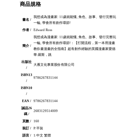
商品規格
我想成為漫畫家: 11歲就能懂, 角色、故事、發行完整玩
書名 /
一輪, 學會所有創作環節!
作者 /
Edward Ross
我想成為漫畫家: 11歲就能懂, 角色、故事、發行完整玩
一輪, 學會所有創作環節!：【打開流程，第一本用漫畫
簡介 /
教你畫漫畫的全指南】超有創作經驗的英國漫畫家愛德
華‧羅斯，跳
出版社
大雁文化事業股份有限公司
/
ISBN13
9786267831144
/
ISBN10
/
EAN /
9786267831144
誠品26
2683129514009
碼 /
頁數 /
160
裝訂 /
P:平裝
語言 /
1:中文 繁體