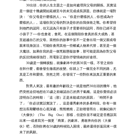
30出頭，你的人生主題之一是如何處理與父母的關係。其實這
是一個從十幾歲開始延續至今的未完成成長課題。彷彿就是一場對
決：「你父母是什麼樣的人」vs.「你是什麼樣的人，你想成為什
麼樣的人」。這場你與父母的對決是你的自我保衛之戰。你希望得
到他們的認同，但又認為只有孩子才需要得到認同，而你已經不是
小孩子了──你也會老，會死。在這個階段你會真的長大成熟，甚
至超越自己的父母。當然你的故事中並不一定會出現一個父親或母
親來現身說法，可能你會用其他一些權威人物來代替，甚至是一個
大魔頭。如果你寫的是一個兇殺懸疑故事，那可能是因為你對父母
的反抗情緒很強烈，而電影正是你抒發情緒的好途徑。
30歲是一個轉捩點，就像劇本中的第30頁一樣。不管之前你
在幹什麼，都會發生徹底的改變。你踏上了一條完全不同的路，尤
其是工作和愛情。突然之間，你發現了一些對你來說真正重要的東
西。
對男人來說，最有趣的年齡段之一就是他們30出頭的幾年，他
們突然迫切地想在35歲之前確認自己的男子氣概。這是你覺得必須
證明自己的時期：「這（那）正是未能成功的原因」「時間不多
了」「你必須實話實說了」。這是優秀劇本的多產時段。你有一個
想法長期鬱積在心底深處，熊熊燃燒，正欲噴發而出，就像紀錄片
《大傢伙》（The Big One） 那樣，但是你並不確定是否應該寫
出來──或者寫另一個更「商業」的劇本。勇敢奔向你的《大傢
伙》吧，否則你將在50歲的時候陷入困境，最終還得折返回來一償
未了的夙願。