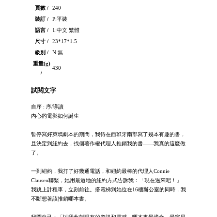
頁數 /
240
裝訂 /
P:平裝
語言 /
1:中文 繁體
尺寸 /
23*17*1.5
級別 /
N:無
重量(g)
430
/
試閱文字
自序 : 序/導讀
內心的電影如何誕生
暫停寫好萊塢劇本的期間，我待在西班牙南部寫了幾本有趣的書，
且決定到紐約去，找個著作權代理人推銷我的書——我真的這麼做
了。
一到紐約，我打了好幾通電話，和紐約最棒的代理人Connie
Clausen聯繫，她用最道地的紐約方式告訴我：「現在過來吧！」
我跳上計程車，立刻前往。搭電梯到她位在16樓辦公室的同時，我
不斷想著該推銷哪本書。
我問自己：「以我此刻現有的資訊和靈感，哪本書最適合、最容易