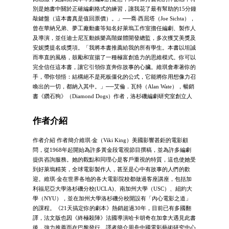
別是她書中關於正確編劇格式的練習，讓我花了最有幫助的15分鐘
敲鍵盤（這本書真是值回票價）。」──喬‧西屈塔（Joe Sichta），
曾在華納兄弟、夢工廠動畫等知名好萊塢工作室擔任編劇、製作人
及導演，並任迪士尼互動娛樂高階媒體開發總監，多次獲艾美獎及
安妮獎提名或獎項。「我將本書推薦給我的所有學生。本書以坦誠
而率直的風格，鼓勵和宣揚了一種極富創造力的思維模式。你可以
完全信任這本書，讓它引領你直奔你故事的心臟。維琪會牽著你的
手，帶你領悟：結構絕不是死板僵化的公式，它能將你用想像力召
喚出的一切，都納入其中。」──艾倫．瓦特（Alan Wate），暢銷
書《鑽石狗》（Diamond Dogs）作者，洛杉磯編劇研究室創立人
作者介紹
作者介紹 作者簡介維琪‧金（Viki King）美國影響甚鉅的電影顧
問，從1968年起開始為許多黃金段電視節目撰稿，並為許多編劇
提供咨詢服務。她的觀點和同理心是客戶重視的特質，這也使她受
到好萊塢精英，全球電影製作人，甚至是心中有故事的人們的歡
迎。維琪‧金在世界各地的各大電影院校都做過客座講座，包括加
利福尼亞大學洛杉磯分校(UCLA)、南加州大學（USC）、紐約大
學（NYU），並在加州大學洛杉磯分校開設有「內心電影之道」
的課程。《21天搞定你的劇本》熱銷超過30年，目前已有多國翻
譯，法文版也因《終極殺陣》法國導演哈卡胡奇在加拿大遇見此書
後，強力推薦而在巴黎發行。譯者簡介周舟中國電影藝術研究中心