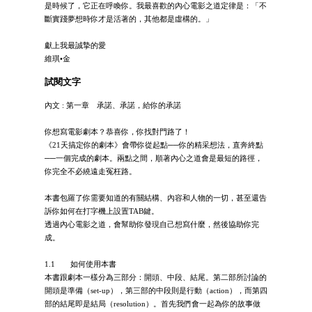
是時候了，它正在呼喚你。我最喜歡的內心電影之道定律是：「不
斷實踐夢想時你才是活著的，其他都是虛構的。」
獻上我最誠摯的愛
維琪•金
試閱文字
內文 : 第一章 承諾、承諾，給你的承諾
你想寫電影劇本？恭喜你，你找對門路了！
《21天搞定你的劇本》會帶你從起點──你的精采想法，直奔終點
──一個完成的劇本。兩點之間，順著內心之道會是最短的路徑，
你完全不必繞遠走冤枉路。
本書包羅了你需要知道的有關結構、內容和人物的一切，甚至還告
訴你如何在打字機上設置TAB鍵。
透過內心電影之道，會幫助你發現自己想寫什麼，然後協助你完
成。
1.1 如何使用本書
本書跟劇本一樣分為三部分：開頭、中段、結尾。第二部所討論的
開頭是準備（set-up），第三部的中段則是行動（action），而第四
部的結尾即是結局（resolution）。首先我們會一起為你的故事做