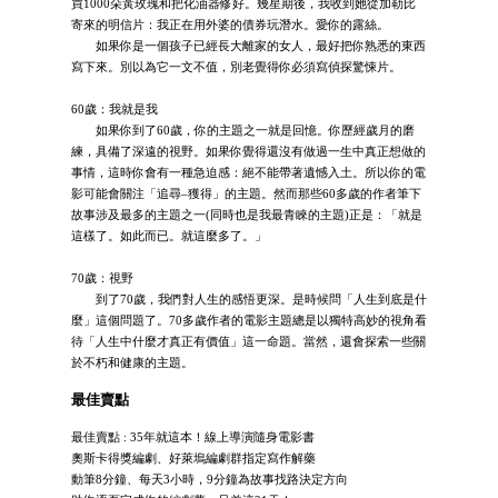
買1000朵黃玫瑰和把化油器修好。幾星期後，我收到她從加勒比
寄來的明信片：我正在用外婆的債券玩潛水。愛你的露絲。
如果你是一個孩子已經長大離家的女人，最好把你熟悉的東西
寫下來。別以為它一文不值，別老覺得你必須寫偵探驚悚片。
60歲：我就是我
如果你到了60歲，你的主題之一就是回憶。你歷經歲月的磨
練，具備了深遠的視野。如果你覺得還沒有做過一生中真正想做的
事情，這時你會有一種急迫感：絕不能帶著遺憾入土。所以你的電
影可能會關注「追尋–獲得」的主題。然而那些60多歲的作者筆下
故事涉及最多的主題之一(同時也是我最青睞的主題)正是：「就是
這樣了。如此而已。就這麼多了。」
70歲：視野
到了70歲，我們對人生的感悟更深。是時候問「人生到底是什
麼」這個問題了。70多歲作者的電影主題總是以獨特高妙的視角看
待「人生中什麼才真正有價值」這一命題。當然，還會探索一些關
於不朽和健康的主題。
最佳賣點
最佳賣點 : 35年就這本！線上導演隨身電影書
奧斯卡得獎編劇、好萊塢編劇群指定寫作解藥
動筆8分鐘、每天3小時，9分鐘為故事找路決定方向