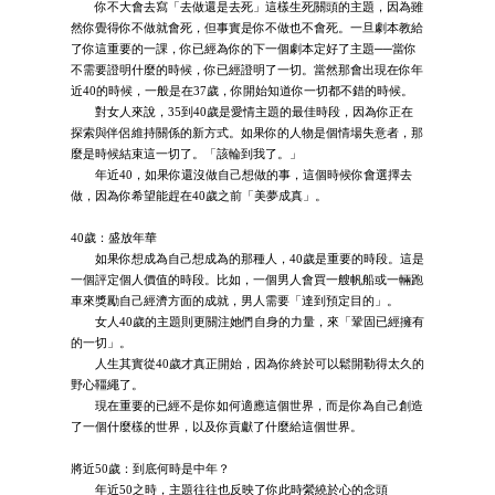
你不大會去寫「去做還是去死」這樣生死關頭的主題，因為雖
然你覺得你不做就會死，但事實是你不做也不會死。一旦劇本教給
了你這重要的一課，你已經為你的下一個劇本定好了主題──當你
不需要證明什麼的時候，你已經證明了一切。當然那會出現在你年
近40的時候，一般是在37歲，你開始知道你一切都不錯的時候。
對女人來說，35到40歲是愛情主題的最佳時段，因為你正在
探索與伴侶維持關係的新方式。如果你的人物是個情場失意者，那
麼是時候結束這一切了。「該輪到我了。」
年近40，如果你還沒做自己想做的事，這個時候你會選擇去
做，因為你希望能趕在40歲之前「美夢成真」。
40歲：盛放年華
如果你想成為自己想成為的那種人，40歲是重要的時段。這是
一個評定個人價值的時段。比如，一個男人會買一艘帆船或一輛跑
車來獎勵自己經濟方面的成就，男人需要「達到預定目的」。
女人40歲的主題則更關注她們自身的力量，來「鞏固已經擁有
的一切」。
人生其實從40歲才真正開始，因為你終於可以鬆開勒得太久的
野心韁繩了。
現在重要的已經不是你如何適應這個世界，而是你為自己創造
了一個什麼樣的世界，以及你貢獻了什麼給這個世界。
將近50歲：到底何時是中年？
年近50之時，主題往往也反映了你此時縈繞於心的念頭