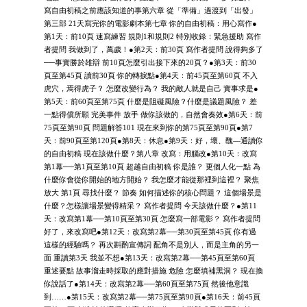
寫自由初稿之前應該知道的事第六章 從「準備」過渡到「出發」
第三部 21天寫完你的電影劇本第七章 你的自由初稿：用心寫作●
第1天：前10頁 速寫練習 規則1和規則2 特別收錄：緊急援助 寫作
者提問 我做到了，萬歲！●第2天：前30頁 寫作者提問 說得夠多了
──事實勝於雄辯 前10頁怎麼引出接下來的20頁？●第3天：前30
頁至第45頁 讀前30頁 你的轉捩點●第4天：前45頁至第60頁 不入
虎穴，焉得虎子？ 怎麼改變行為？ 我的敵人就是自己 實事求是●
第5天：前60頁至第75頁 什麼是阻礙風險？什麼是議題風險？ 差
一點得償所願 完美事件 放手 做你該做的，自然會奏效●第6天：前
75頁至第90頁 問題解答101 現在來到你的第75頁至第90頁●第7
天：前90頁至第120頁●第8天：休息●第9天：好，壞、醜—通讀你
的自由初稿 現在該做什麼？第八章 改寫：用腦改●第10天：改寫
第1幕──第1頁至第10頁 超越自由初稿 你是誰？ 更個人化一點 為
什麼你會從你開始的地方開始？ 我怎麼才能從那裡到這裡？ 聚焦
放大 第1頁 尋找什麼？ 節奏 如何描述你的核心問題？ 這個場景是
什麼？怎樣讓場景變得精采？ 寫作者提問 今天該做什麼？●第11
天：改寫第1幕──第10頁至第30頁 怎麼寫一部電影？ 寫作者提問
好了，來改寫吧●第12天：改寫第2幕──第30頁至第45頁 你有過
這樣的經驗嗎？ 再次斟酌宣傳詞 配角不是別人，而是主角的另一
面 重讀第3天 我並不想●第13天：改寫第2幕──第45頁至第60頁
重述要點 故事溜走時採取的應對措施 危險 怎麼填補黑洞？ 現在換
你說話了●第14天：改寫第2幕──第60頁至第75頁 然後他意識
到……●第15天：改寫第2幕──第75頁至第90頁●第16天：前45頁