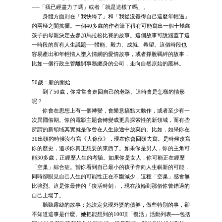
──「我已經盡力了嗎」或者「就是這樣了嗎」。
身體方面則在「我快垮了」和「我從沒覺得自己這麼年輕過」
的兩極之間搖擺。一個40多歲的作者筆下很有可能寫出一個十幾歲
孩子的母親決定去參加馬拉松比賽的故事。這個故事可說涵蓋了這
一時段的所有人生議題──體能、毅力、成就、希望。這個時段也
容易產出和年輕情人墮入情網的愛情故事，或者掙脫羈絆的故事，
比如一個行政主管離開事務纏身的公司，走向自然原始的叢林。
50歲：新的開始
到了50歲，你常常會走回自己的老路。這時會是怎樣的情形
呢？
你會在思想上有一個轉變，會樂意搞點大動作，或者至少有一
次異國假期。你的電影主題會轉變成更具探索性的新領域，而有些
所謂的新領域其實就是你曾在人生旅途中放棄的。比如，如果你在
30出頭的時候沒有寫《大傢伙》，現在你會回頭去寫。是時候改寫
你的歷史，追求你真正想要的東西了。如果你是男人，你的主角可
能30多歲，正經歷人生的考驗。如果你是女人，你可能正在經歷
「空巢」綜合症。當你看到自己最小的孩子奔向人生嶄新的可能，
同時卻眼見自己人生的可能性正在不斷減少，這種「空巢」感會無
比強烈。這是你最佳的「復活時刻」，現在該輪到那個你曾錯過的
自己上場了。
聽聽露絲的故事：她決定兌現外婆的債券，做些特別的事，卻
不知道這事是什麼。她把能想到的100項「復活」活動列表──包括