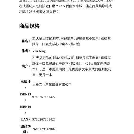
這樣23.1 妄想症23.2 怎麼找經紀人？23.3 我需要經紀人嗎？23.4
在找經紀人之前該做什麼？23.5 我住水牛城，能在好萊塢取得成
功嗎？23.6 何時才算入行？
商品規格
21天搞定你的劇本: 有好故事, 卻總是寫不出來! 這樣寫,
書名 /
讓你一口氣完成心中劇本 (第2版)
作者 /
Viki King
21天搞定你的劇本: 有好故事, 卻總是寫不出來! 這樣寫,
讓你一口氣完成心中劇本 (第2版)：《21天搞定你的劇
簡介 /
本》，是一本用最簡要、最實用的文字寫成的編劇技巧
書，更是一本
出版社
大雁文化事業股份有限公司
/
ISBN13
9786267831427
/
ISBN10
/
EAN /
9786267831427
誠品26
2683129513002
碼 /