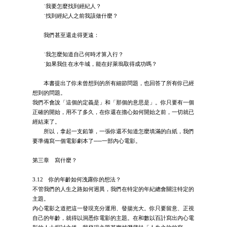
˙我要怎麼找到經紀人？
˙找到經紀人之前我該做什麼？
我們甚至還走得更遠：
˙我怎麼知道自己何時才算入行？
˙如果我住在水牛城，能在好萊塢取得成功嗎？
本書提出了你未曾想到的所有細節問題，也回答了所有你已經
想到的問題。
我們不會說「這個的定義是」和「那個的意思是」。你只要有一個
正確的開始，用不了多久，在你還在擔心如何開始之前，一切就已
經結束了。
所以，拿起一支鉛筆，一張你還不知道怎麼填滿的白紙，我們
要準備寫一個電影劇本了──一部內心電影。
第三章 寫什麼？
3.12 你的年齡如何洩露你的想法？
不管我們的人生之路如何迥異，我們在特定的年紀總會關注特定的
主題。
內心電影之道把這一發現充分運用、發揚光大。你只要留意、正視
自己的年齡，就得以洞悉你電影的主題。在和數以百計寫出內心電