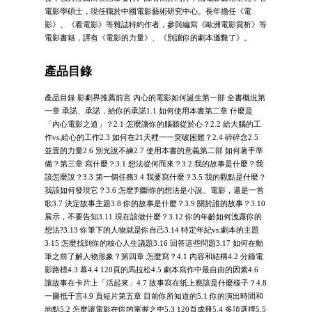
電影學碩士，現任職於中國電影藝術研究中心。長年擔任《電
影》、《看電影》等雜誌特約作者，參與編寫《歐洲電影賞析》等
電影書籍，譯有《電影的力量》、《別讓你的劇本遜斃了》。
產品目錄
產品目錄 影劇界推薦前言 內心的電影如何誕生第一部 全書概況第
一章 承諾、承諾，給你的承諾1.1 如何使用本書第二章 什麼是
「內心電影之道」？2.1 怎麼讓你的腦聽從於心？2.2 給大腦的工
作vs.給心的工作2.3 如何在21天裡一一突破困難？2.4 碎碎念2.5
並置的力量2.6 別光說不練2.7 使用本書的意義第二部 如何著手準
備？第三章 寫什麼？3.1 想法從何而來？3.2 我的故事是什麼？我
該怎麼說？3.3 第一個任務3.4 我要寫什麼？3.5 我的觀點是什麼？
我該如何發現它？3.6 怎麼判斷你的想法是小說、電影，還是一首
歌3.7 決定故事主題3.8 你的故事是什麼？3.9 關於誰的故事？3.10
展示，不要告知3.11 現在該做什麼？3.12 你的年齡如何洩露你的
想法?3.13 你筆下的人物就是你自己3.14 特定年紀vs.劇本的主題
3.15 怎麼找到你的核心人生議題3.16 回答這些問題3.17 如何在動
筆之前了解人物形象？第四章 怎麼寫？4.1 內容和結構4.2 分鐘電
影路標4.3 幕4.4 120頁的馬拉松4.5 劇本寫作中最自由的因素4.6
讓故事在卡片上「活起來」4.7 故事寫在紙上應該是什麼樣子？4.8
一圖抵千言4.9 頁短片第五章 目前你所知道的5.1 你的演出時間和
地點5.2 怎麼讓電影在你的掌握之中5.3 120頁成冊5.4 多項選擇5.5