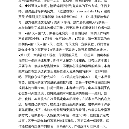
如同貼身指導般，帶你一步步，從初稿、修稿到完稿「逐頁」達
成。◆以過來人角度，協助編劇們找到有效率的工作方式、伴侶支
持、經濟生計等解決良方。《欲望城市》（Sex and the City）編劇
艾美‧哈里斯指定寫作解藥《終極殺陣Taxi2、3、4》導演傑哈卡胡
奇，強力引薦法文版發行 奧斯卡導演、熱門影集編劇入行的第一
本從動筆到完成劇本的最短距離，只要21天！怎麼做到？作者告訴
你！●第1天～第7天，你要迅速寫完一個自由初稿，你的工作時間
不會超過3小時。●第8天，你可以休息。●第9天，讀一遍寫完的自
由初稿●第10天～第17天，改寫。每天改寫一定的頁數，我們會告
訴你多少頁？寫甚麼？●第18天～第21天，調整和潤飾你的劇本。
●第21天，大功告成！現在，你需要的只是……◎想寫一個劇本的
渴望◎一個想法或故事，即使不太確定也沒關係。◎帶上這本書！
只要你有一個故事想告訴大家，不用擔心理論和復雜的結構，本書
能幫助你在21天之內寫出屬於你個人風格的獨特劇本！立即行動
吧！否則你永遠不會完成它！《21天搞定你的劇本》，是一本用最
簡要、最實用的文字寫成的編劇技巧書，更是一本從準備編劇到完
成劇本的行動指南。打從一開始，本書就告訴你，劇本寫作關乎內
心世界和外部環境，並將將編劇有可能遇到的障礙一一羅列、剖
析、化解。本書提出在21天搞定劇本的概念，在於和自己的內心交
流，發現自己的潛力，從而達到自我認識的深化。書中列舉了許多
頗為實用的技巧，比如如何分配和安排寫作時間，作者以貼身指導
的方式，替你將每一天拆解成小單位、專注3小時，就能逐步完成
故事，甚至告訴你如何透過8分鐘寫作法，迅速完成一個段落。寫
作過程沒有想像中的艱苦，因為第8天，作者說你可以休息一天。