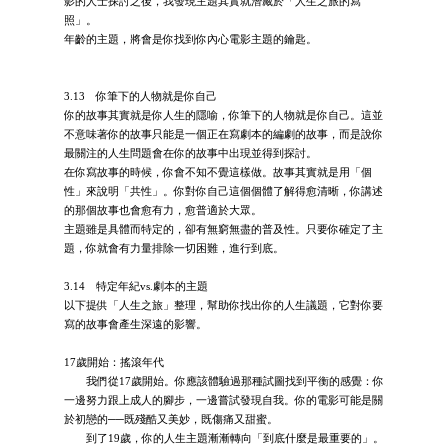
影的人士探討之後，我發現主題其實就潛藏於「人生之旅的寫
照」。
年齡的主題，將會是你找到你內心電影主題的鑰匙。
3.13 你筆下的人物就是你自己
你的故事其實就是你人生的隱喻，你筆下的人物就是你自己。這並
不意味著你的故事只能是一個正在寫劇本的編劇的故事，而是說你
最關注的人生問題會在你的故事中出現並得到探討。
在你寫故事的時候，你會不知不覺這樣做。故事其實就是用「個
性」來說明「共性」。你對你自己這個個體了解得愈清晰，你講述
的那個故事也會愈有力，愈普適於大眾。
主題雖是具體而特定的，卻有無窮無盡的普及性。只要你確定了主
題，你就會有力量排除一切困難，進行到底。
3.14 特定年紀vs.劇本的主題
以下提供「人生之旅」整理，幫助你找出你的人生議題，它對你要
寫的故事會產生深遠的影響。
17歲開始：搖滾年代
我們從17歲開始。你應該體驗過那種試圖找到平衡的感覺：你
一邊努力跟上成人的腳步，一邊嘗試發現自我。你的電影可能是關
於初戀的──既殘酷又美妙，既傷痛又甜蜜。
到了19歲，你的人生主題漸漸轉向「到底什麼是最重要的」。