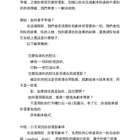
準備，之後你將寫完整部電影。別擔心你在完成劇本的過程中遇到
的所有障礙，我們將會一一解決排除。
開始：如何著手準備？
在這個階段，我們會弄清楚你寫劇本所需要的一切。我們會找
到你的故事、你的人物，找到最適合你故事的結構，還會讓你知道
它在紙上應該是什麼樣子。
以下略舉幾例：
˙怎麼知道你的想法：
練習──找到你想說的。
行動──把它說出來。
˙怎麼知道你的想法是否適合寫成電影？
確定你的想法是否更適合用歌曲、戲劇或者小說來表現，而
不是一部電
影。如果情況真是如此，該怎麼辦？
˙如何運用兩頁紙，搖身一變成為劇本專家？
只需用你的打字機打出一份2頁圖示。有了它，你就能掌握
你需要知道的
所有劇本格式。
中段：21天寫完你的電影劇本
在這個階段，你要寫劇本了。先用你的心快速寫出一份自由初
稿（random draft），然後用你的腦進行改寫。書中的第三部會