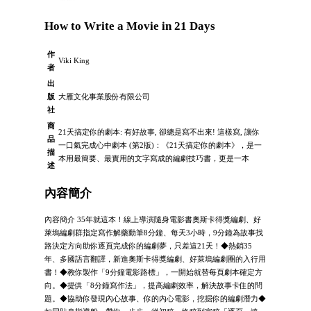
How to Write a Movie in 21 Days
作
Viki King
者
出
版
大雁文化事業股份有限公司
社
商
21天搞定你的劇本: 有好故事, 卻總是寫不出來! 這樣寫, 讓你
品
一口氣完成心中劇本 (第2版)：《21天搞定你的劇本》，是一
描
本用最簡要、最實用的文字寫成的編劇技巧書，更是一本
述
內容簡介
內容簡介 35年就這本！線上導演隨身電影書奧斯卡得獎編劇、好
萊塢編劇群指定寫作解藥動筆8分鐘、每天3小時，9分鐘為故事找
路決定方向助你逐頁完成你的編劇夢，只差這21天！◆熱銷35
年、多國語言翻譯，新進奧斯卡得獎編劇、好萊塢編劇圈的入行用
書！◆教你製作「9分鐘電影路標」，一開始就替每頁劇本確定方
向。◆提供「8分鐘寫作法」，提高編劇效率，解決故事卡住的問
題。◆協助你發現內心故事、你的內心電影，挖掘你的編劇潛力◆