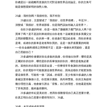
你總是以一副疏離而直接的方式對這個世界品頭論足。你的主角可
能是個態度鮮明的強勢人物。
20歲：我特別嗎？我很特別。我不特別
20歲出頭，主題變成了「我很好，但世界很糟」。年近30，
演變成「我很好，世界就那樣，但是我們該如何融入這世界？」
在你20多歲的時候，你是一個為了賺錢努力奮鬥的女人嗎？你
買車了嗎？是不是說到車就得扯出你老爸？這確實是很多美國父女
之間的聯繫所在。你的車一壞，你就會打電話給老爸，而你的車老
是壞。或者你的新車是老爸幫你買的。這是一個矛盾重重的時期
──你在金錢和感情之間舉棋不定：是讓一個傢伙來照顧你，還是
自己照顧自己？
20多歲時你會樂於卸去多餘的負擔，你得做出抉擇：哪些是真
正屬於你的信仰，哪些是你的長輩強加於你的，哪些是毫無必要
的。當然你的自我並非固若金湯，一些事情常常會讓你的情緒波動
起伏。你的電影中可能會讓這個世界終結，因為這樣你才能更加熱
愛這個世界。可能有一個「訓誡」的場景，至少有個30多歲的人物
會被設置得像個小丑。你想展示腐敗、高尚和墮落。你的主角頗有
幾分理想主義，他會被引誘去「背叛」自己的理想，但他還是抵制
了所有誘惑，最終贏得勝利。
20多歲的年紀是美好的，然而你很難發現自己真正想要什麼。
你真正明白自己想要什麼得等到35、36歲。
30歲：未完成的成長課題