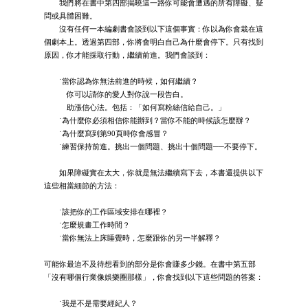
我們將在書中第四部揭曉這一路你可能會遭遇的所有障礙、疑
問或具體困難。
沒有任何一本編劇書會談到以下這個事實：你以為你會栽在這
個劇本上。透過第四部，你將會明白自己為什麼會停下。只有找到
原因，你才能採取行動，繼續前進。我們會談到：
˙當你認為你無法前進的時候，如何繼續？
你可以請你的愛人對你說一段告白。
助漲信心法。包括：「如何寫粉絲信給自己。」
˙為什麼你必須相信你能辦到？當你不能的時候該怎麼辦？
˙為什麼寫到第90頁時你會感冒？
˙練習保持前進。挑出一個問題、挑出十個問題──不要停下。
如果障礙實在太大，你就是無法繼續寫下去，本書還提供以下
這些相當細節的方法：
˙該把你的工作區域安排在哪裡？
˙怎麼規畫工作時間？
˙當你無法上床睡覺時，怎麼跟你的另一半解釋？
可能你最迫不及待想看到的部分是你會賺多少錢。在書中第五部
「沒有哪個行業像娛樂圈那樣」，你會找到以下這些問題的答案：
˙我是不是需要經紀人？