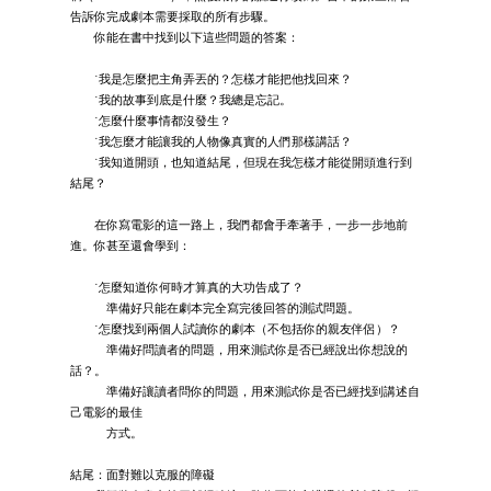
告訴你完成劇本需要採取的所有步驟。
你能在書中找到以下這些問題的答案：
˙我是怎麼把主角弄丟的？怎樣才能把他找回來？
˙我的故事到底是什麼？我總是忘記。
˙怎麼什麼事情都沒發生？
˙我怎麼才能讓我的人物像真實的人們那樣講話？
˙我知道開頭，也知道結尾，但現在我怎樣才能從開頭進行到
結尾？
在你寫電影的這一路上，我們都會手牽著手，一步一步地前
進。你甚至還會學到：
˙怎麼知道你何時才算真的大功告成了？
準備好只能在劇本完全寫完後回答的測試問題。
˙怎麼找到兩個人試讀你的劇本（不包括你的親友伴侶）？
準備好問讀者的問題，用來測試你是否已經說出你想說的
話？。
準備好讓讀者問你的問題，用來測試你是否已經找到講述自
己電影的最佳
方式。
結尾：面對難以克服的障礙