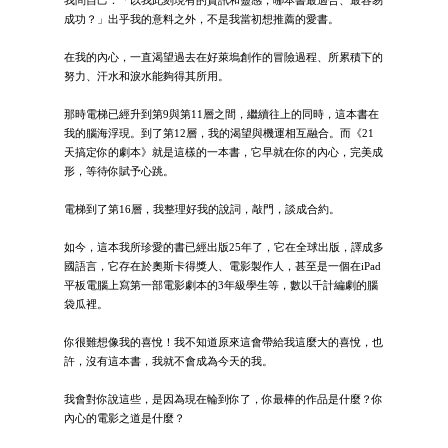
成功？」出乎我的意料之外，不是我當初想推薦的愛書。
在我的內心，一直渴望過去在好萊塢創作的冒險過程、所累積下的
努力、汗水和淚水能夠得其所用。
那時電梯已經升到第9與第11層之間，繼續往上的同時，這本書在
我的腦海浮現。到了第12層，我的渴望與機運相互融合。而《21
天搞定你的劇本》就是這樣的一本書，它早就在你的內心，完美成
形，等待你賦予心跳。
電梯到了第16層，我整理好我的說詞，敲門，談成合約。
如今，這本我所珍愛的書已經出版25年了，它在全球出版，譯成多
國語言，它存在於奧斯卡得獎人、電影製作人，甚至是一個在iPad
平板電腦上寫第一部電影劇本的3年級學生等，數以千計編劇的腦
袋瓜裡。
你很難想像我的喜悅！我不知道原來這會帶給我這麼大的喜悅，也
許，沒有這本書，我就不會成為今天的我。
我會對你說這些，是因為現在輪到你了，你最棒的作品是什麼？你
內心的電影之道是什麼？