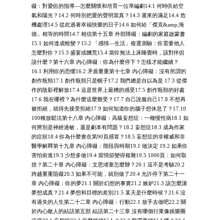
礙：對愛侶的指導—怎麼關懷和培育一位準編劇14.1 何時供給空
氣和陽光？14.2 何時別把愛的聲明當真？14.3 遲來的滿足14.4 危
機處理14.5 從此過著幸福快樂的日子14.6 如何給「傑克&amp;海
德」相等的時間14.7 相信第十五章 外部障礙：編劇的家庭啟蒙書
15.1 如何達成蛻變？15.2 「感情—生活」複選測驗：你需要他人
怎麼對你？15.3 盛宴或饑荒15.4 當你無法上床睡覺時，該對伴侶
說什麼？第十六章 內心障礙：你為什麼停下？怎樣才能繼續？
16.1 利用你的恐懼16.2 矛盾重重第十七章 內心障礙：沒有所謂的
創作瓶頸17.1 創作瓶頸只是幌子17.2 我們總是自以為是 17.3 從傑
作的陰影裡解放17.4 這是世界上最糟的感受17.5 創作瓶頸的好處
17.6 我在哪裡？為什麼這麼難受？17.7 自己說服自己17.8 不想再
被拒絕，就得先接受拒絕17.9 如何知道你的腦子想休息了？17.10
100種放鬆法第十八章 內心障礙：高級妄想症：一種慢性病18.1 如
何辨別是神經過敏，還是劇本有問題？18.2 妄想症18.3 成為作家
的症狀18.4 你為什麼會在第90頁感冒？18.5 妄想症的非權威和非
醫學解釋第十九章 內心障礙：階段與時期19.1 做決定 19.2 如果你
害怕前進19.3 少想多做19.4 當情節變得複雜19.5 1000頁：如何取
捨？第二十章 內心障礙：文思堵塞怎麼辦？20.1 這不是考驗20.2
跨越重重阻礙20.3 如果不可能，就別做了20.4 允許停下第二十一
章 內心障礙：你的夢21.1 關於幻想的事實21.2 嫉妒21.3 該怎麼讓
夢想成真？21.4 夢想和目標的差別21.5 某天是什麼時候？21.6 沒
有過失的人生第二十二章 內心障礙：行動22.1 放手去做吧22.2 關
於內心敵人的結語第五部 結語第二十三章 沒有哪個行業像娛樂圈