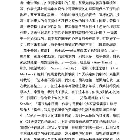
書中也告訴你，如何提煉電影的主題，甚至如何改善寫作環境等
等。作者尤其針對編劇在寫作中可能出現的心理問題做出了深刻的
剖析，甚至直率的說出：「創作瓶頸只是你的幌子」這樣的話。接
著，用過來人的角度提供各種行之有效的解決方案；同時，管得很
廣、也管得很多的跟你討論，把工作場所設在哪裡？怎麼在埋頭寫
作時，還繳得起房租？當你必須熬夜時該對伴侶說什麼？ 一如書
中一開始就說的，劇本寫作關乎內心世界與外在環境，打點好了一
切，接下來要做的，就是用輕快搞定你的劇本吧！【影劇圈編劇
「放手去寫」推薦】「我承認──完美主義成了我的絆腳石，我一
拖再拖，遲遲不能動筆。而維琪寫的「別想太多，放手去寫」對我
來說無疑是一劑對症良藥。」──艾美．哈里斯（Amy Harris），
影集《欲望城市》（Sex and the City）、電影《幸運之吻》（Just
My Luck）編劇「維琪邀我為新版的《21天搞定你的劇本》寫推薦
時我想：「這本書不需推薦！我知道，因為從第一版開始它就一直
在我的書架上。」。把這本書奉為聖經這麼多年後，我終於得見維
琪本人。幸運地，我們成了朋友。有了這本書，你將找到內心的光
芒，打開它，你會愛上你的文字。」──艾倫‧珊德勒（Ellen
Sandler）「電視編劇手冊」作者，電視劇《大家都愛雷蒙》執行
製作人「當年，我是意氣風發的美國南伊利諾大學電影學院畢業
生，我站在一間很大的連鎖書店前，看到一本搶眼的紅皮書。維琪
的《21天搞定你的劇本》。只用短短幾頁就藏了實用的編劇方法，
實際的快速練習，讓我大受震撼，推動我立刻著手寫作。回顧我多
年來成為成功的好萊塢編劇、製片和導演的歷程，我對維琪充滿無
比感激，她解開我早年對編劇的疑惑，同時保持藝術的神祕感，特