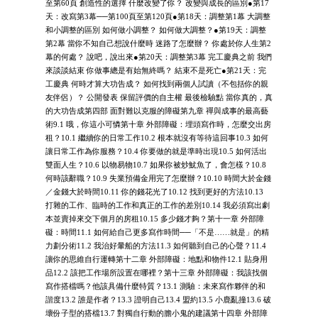
至第60頁 創造性的選擇 什麼改變了你？ 改變與成長的區別●第17
天：改寫第3幕──第100頁至第120頁●第18天：調整第1幕 大調整
和小調整的區別 如何做小調整？ 如何做大調整？●第19天：調整
第2幕 當你不知自己想說什麼時 迷路了怎麼辦？ 你處於你人生第2
幕的何處？ 說吧，說出來●第20天：調整第3幕 完工慶典之前 我們
來談談結束 你做事總是有始無終嗎？ 結束不是死亡●第21天：完
工慶典 何時才算大功告成？ 如何找到兩個人試讀（不包括你的親
友伴侶）？ 公開發表 保留評價的自主權 最後檢驗點 當你真的，真
的大功告成第四部 面對難以克服的障礙第九章 禪與成事的最高藝
術9.1 哦，你這小可憐第十章 外部障礙：埋頭寫作時，怎麼交出房
租？10.1 繼續你的日常工作10.2 根本就沒有等待這回事10.3 如何
讓日常工作為你服務？10.4 你要做的就是準時出現10.5 如何活出
雙面人生？10.6 以物易物10.7 如果你被炒魷魚了，會怎樣？10.8
何時該辭職？10.9 失業預備金用完了怎麼辦？10.10 時間大於金錢
／金錢大於時間10.11 你的錢花光了10.12 找到更好的方法10.13
打雜的工作、臨時的工作和真正的工作的差別10.14 我必須寫出劇
本並賣掉來交下個月的房租10.15 多少錢才夠？第十一章 外部障
礙：時間11.1 如何給自己更多寫作時間──「不是……就是」的精
力劃分術11.2 我治好暈船的方法11.3 如何聽到自己的心聲？11.4
讓你的思維自行運轉第十二章 外部障礙：地點和物件12.1 貼身用
品12.2 該把工作場所設置在哪裡？第十三章 外部障礙：我該找個
寫作搭檔嗎？他該具備什麼特質？13.1 測驗：未來寫作夥伴的和
諧度13.2 誰是作者？13.3 證明自己13.4 盟約13.5 小鹿亂撞13.6 破
壞份子型的搭檔13.7 對獨自行動的膽小鬼的建議第十四章 外部障