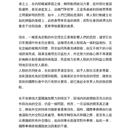
者之上，在內部權威鞏固之後，轉而動用政治力量，從外部社會謀
取優勢，甚至凌駕其上。這種鬥爭哲學，正是馬基維利與格勞秀斯
之間最鮮明的對照。如今，人們已開始意識到，將人類行動建立在
如此狹隘的基礎上，必然會帶來長遠的禍害；若對社會與經濟法則
蓄意干涉與扭曲，更將導致嚴重的後果。
現在，一種更為宏觀的外交理念正逐漸影響人們的思想，儘管它在
日常實踐中尚未完全實現。這種理念將人類視為一個利益相扣、文
化交融的複雜共同體，而非如同馬賽克磚那樣，由互不相干的小區
域拼湊而成。隨著這種理念日益壯大，外交努力的核心將不再著眼
於掩飾分裂意圖或特殊陰謀，而是致力於將人類的共同利益公開透
明地呈現在世人眼前。
人類的共同使命，在於讓世界適宜居住、賦予人類生活更多尊嚴，
並保護彼此免於恐懼與殺戮。這種基於合作與包容的理想，雖然在
當前的國際社會中仍只有部分實現，卻已激起全世界人民的熱切期
盼。
在不依賴強大盟國施加壓力的情況下，區域內的政體能否充分的合
作與自由的交流，仍是一個問題。然而，一旦這樣的體系真正建
立，傳統外交的特殊功能便會逐漸消失。屆時，國際事務將由行政
會議取代外交對話來處理。葡萄牙轉型為共和國之際，甚至有人提
出應撤銷所有外交職位，改由領事全面接管對外事務，如此一來，
國際事務便能擺脫政治因素的干擾。