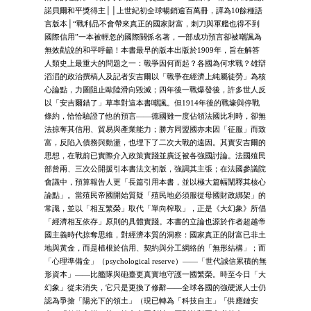
諾貝爾和平獎得主││上世紀初全球暢銷逾百萬冊，譯為10餘種語
言版本│“戰利品不會帶來真正的國家財富，刺刀與軍艦也得不到
國際信用”一本被輕忽的國際關係名著，一部成功預言卻被嘲諷為
無效勸說的和平呼籲！本書最早的版本出版於1909年，旨在解答
人類史上最重大的問題之一：戰爭因何而起？各國為何求戰？雄辯
滔滔的政治撰稿人及記者安吉爾以「戰爭在經濟上純屬徒勞」為核
心論點，力圖阻止歐陸滑向毀滅；四年後一戰爆發後，許多世人反
以「安吉爾錯了」草率對這本書嘲諷。但1914年後的戰壕與停戰
條約，恰恰驗證了他的預言——德國雖一度佔領法國比利時，卻無
法掠奪其信用、貿易與產業能力；勝方同盟國亦未因「征服」而致
富，反陷入債務與動盪，也埋下了二次大戰的遠因。其實安吉爾的
思想，在戰前已實際介入政策實踐並廣泛被各強國討論。法國殖民
部曾兩、三次公開援引本書法文初版，強調其主張；在法國參議院
會議中，預算報告人更「長篇引用本書，並以極大篇幅闡釋其核心
論點」。當殖民帝國開始質疑「殖民地必須服從母國財政綁架」的
常識，並以「相互繁榮」取代「單向榨取」，正是《大幻象》所倡
「經濟相互依存」原則的具體實踐。本書的立論也源於作者超越帝
國主義時代掠奪思維，對經濟本質的洞察：國家真正的財富已非土
地與黃金，而是植根於信用、契約與分工網絡的「無形結構」；而
「心理準備金」（psychological reserve）——「世代誠信累積的無
形資本」——比艦隊與砲臺更真實地守護一國繁榮。時至今日「大
幻象」從未消失，它只是更換了修辭——全球各國的強硬派人士仍
認為爭搶「陽光下的領土」（現已轉為「科技自主」「供應鏈安