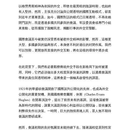
以格勞秀斯精神為依歸的外交，即便在最黑暗的陰謀時期，也始終
有人堅持。然而，主張充分討論與公開透明的國際互動模式，卻直
到近年才逐漸普及。如今，國際對話的模式已日漸透明，不再依賴
閉門談判，而是透過多國共同參與的會議、常設委員會或專門小組
來推動，從而擺脫了脫離民意、獨斷行事的外交官壟斷。
國際會議至今確實仍深受舊有祕密外交精神的影響。然而，這種更
大型、多國參與的協商形式，本身便不利於過往的封閉作風。我們
可以預期，更開放而直接的外交互動，將在這樣的環境中逐步成
形。
在此背景下，我們有必要觀察傳統外交手段在新格局下如何被運
用。同時，它們必須做出多大程度與多快速的調整，以適應會議所
帶來的責任與透明精神，這將會是一個極具啟發性的課題。
1921年的華盛頓會議開創了國際談判公開化的先例，也成為外交
公開化的重要契機。美國國務卿查爾斯．休斯（Charles Evans
Hughes）在開幕演說中，提出了前所未有的基調。這場會議被譽
為新時代的開端，讓重大議題與核心利益得以公開辯論，並依據其
利弊得失作出決策。一時間，巨大的熱情席捲人民，眾人無不期待
會議的豐碩成果。
然而，會議初期的良好氛圍並未能持續下去。隨著議程從原則性宣