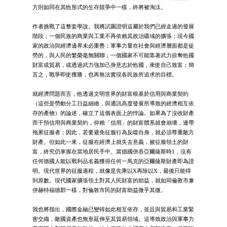
方則如同在其他形式的生存競爭中一樣，終將被淘汰。
作者挑戰了這整套學說。我將試圖證明這屬於我們已經走過的發展
階段；一個民族的商業與工業不再依賴其政治疆域的擴張；現今國
家的政治與經濟邊界未必重疊；軍事力量在社會與經濟層面都是徒
勞的，與人民的繁榮毫無關聯；一個國家不可能靠著武力掠奪他國
財富或貿易，或透過武力強加己身意志於他國，來使自己致富；簡
言之，戰爭即使獲勝，也再無法實現各民族所追求的目標。
就經濟問題而言，他透過文明世界的財富根基於信用與商業契約
（這些是勞動分工日益細緻，與通訊高度發展所導致的經濟相互依
存的產物）的論述，確立了這個表面上的悖論。如果為了沒收財產
而干預信用與商業契約，仰賴「信用」的財富體系就會崩壞，連帶
拖累征服者；因此，若要避免征服行為反噬自身，就必須尊重敵方
財產。但如此一來，征服在經濟上就失去意義，被征服領土的財
富，終究仍掌握在當地居民手中。當德國併吞亞爾薩斯時1，沒有
任何德國人能以戰利品名義獲得任何一馬克的亞爾薩斯財產即為證
明。現代世界的征服過程，就像是先乘以X再除以X，最後只能得
到原數。現代國家擴張領土對其人民財富的助益，就如同倫敦市兼
併赫特福德郡一樣，對倫敦市民的財富助益微乎其微。
我也將指出，國際金融已變得如此相互依存，並且與貿易和工業緊
密交織，敵國資產也無形延伸至其貿易領域。這導致政治與軍事力