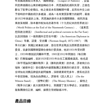
年美國為換取日本加入「國際聯盟」（League of Nations），妥協
同意將德國在山東的權益轉給日本，芮恩施因此感到失望，之後也
辭去了駐華公使職位。他之後並未長期離開中國，反而在外交上給
予當時的中國政府許多建議，成為一名有實質影響力的顧問，最後
於1923年病逝於上海。芮恩施的著作大多與國際關係、殖民與遠
東政策相關，除本書外較知名的著作有《十九世紀末的世界政治》
（World Politics at the End of the Nineteenth Century）、《遠東思
想與政治潮流》（Intellectual and political currents in the Far East）
以及回憶錄《一個美國外交官在中國》（An American Diplomat in
China）等書。諾曼．安吉爾（Norman Angell, 1872-1967）《戰
爭大幻象》英國記者兼政治家，曾任世界反戰反法西斯委員會執行
委員，並參與國際聯盟聯合會執行委員會。他於1931年受封爵
士，1933年獲頒諾貝爾和平獎。1905至1912年間擔任《每日郵
報》巴黎版編輯，並於1929至1931年出任工黨國會議員。他也是
《和平理論與巴爾幹戰爭》及《勝利的果實》的作者。譯者簡介白
瑞秋《祕密外交》曾任國內外媒體集團之業務與行銷主管，長期為
全球知名消費品牌提供顧問服務，深耕產業研究多年，擅長在語言
中拿捏策略。現為自由撰稿人。譯著有《證人席上》（On the
Witness Stand）、《貨幣幻覺》（The Money Illusion）。蘇悅之
《戰爭大幻象》政大新聞系學士、英國愛丁堡大學碩士。於媒體出
版集團擔任記者、編輯、媒體主管經驗逾20年。
產品目錄