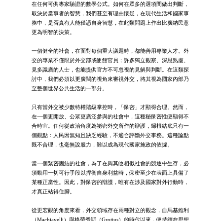
在任何可供專家驗證的數學公式。如何在眾多的選項間做出判斷，
取決於當事者的智慧，我們甚至有理由懷疑，在現代生活和國家事
務中，是否真有人能僅憑自身智慧，在此類問題上作出比廣納民意
更為明智的決策。
一個健全的社會，在面對每個重大議題時，都能善用專業人才。外
交的專業不僅限於外交部或使館官員；許多獨立觀察、深思熟慮、
見多識廣的人士，也能提供官方不可忽視的見解與判斷。在這類探
討中，我們必須以更廣闊的視角來審視外交，將其視為國家內部乃
至整個世界公共生活的一部分。
只有當外交被少數特權階級掌控時，「保密」才顯得合理。然而，
在一個更開放、公眾更廣泛參與的社會中，這種秘保密性便顯得不
合時宜。任何從政治角度為祕密外交所作的辯護，歸根結底只有一
個觀點：人民因無知且缺乏經驗，不適合評斷外交事務。這種論點
既不合理，也毫無說服力，難以成為現代國家施政的依據。
當一個緊密團結的社會，為了在與其他相似社會的競逐中生存，必
須動用一切可行手段以捍衛自身利益時，保密至少在表面上具備了
某種正當性。因此，對保密的辯護，唯有在涉及國家對外行動時，
才真正站得住腳。
從更宏觀的角度來看，外交領域存在兩種對立的觀念，自馬基維利
（Machiavelli）與格勞秀斯（Grotius）的時代以來，便持續在思想