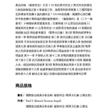
產品目錄 《祕密外交》引言 1 18 世紀舊式外交 2 舊式外交的通信
3 維也納會議之後 4 拿破崙三世、迪斯雷利與俾斯麥 5 三國同盟外
交與摩洛哥危機 6 協約國外交 7 1914年的危機：俄國野心與巴爾
幹半島危機 8 戰時協約國的祕密條約：《倫敦條約》及《二十一條
要求》 9 轉變的希望遲遲未至：巴黎和會 10 公眾信任的崩塌 11
國會與外交事務 12 公眾與外交 13 絕對君主制的遺緒 14 美國的近
期經驗 結語 簡短參考書目 《戰爭大幻象》第1部 戰爭的經濟學分
析第一章 戰爭的經濟理由陳述 第二章 當代治國之道第三章 大幻象
第四章 不存在的沒收第五章 對外貿易與軍事力量第六章 無用的賠
償第七章 擁有殖民地的方式第八章 爭奪陽光所及之處第2部 戰爭
的人性與道德面第九章 支持戰爭的心理論述第十章 支持和平的心
理論述 第十一章 不變的人性 第十二章 好戰的國家是否會接管地
球？第十三章 武力因素的式微：心理層面的影響第十四章 國家擬
人化：錯誤的類比與後果 第3部 戰爭的真實結局第十五章 防禦與
侵略的關係第十六章 超越軍備的思想防禦第十七章 政治改革的可
能性第十八章 解決之道 後記 回應出版前的歐洲近期事件註釋
商品規格
書名 /
國際政治經典分析合輯: 祕密外交+戰爭大幻象 (2冊合售)
作者 /
Paul S. Reinsch Norman Angell
國際政治經典分析合輯: 祕密外交+戰爭大幻象 (2冊合