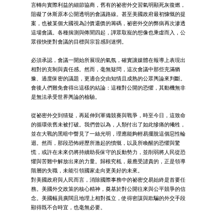
言轉向實際利益的細節協商，舊有的祕密外交習氣明顯死灰復燃，
阻礙了休斯原本公開透明的會議路線。甚至美國政府最初慷慨的提
案，也被某個大國視為討價還價的籌碼，祕密外交的弊病再次滲透
這場會議。各種揣測與傳聞四起，譁眾取寵的想像也乘虛而入，公
眾很快便對會議的目標與宗旨感到迷惘。
必須承認，會議一開始所展現的氣氛，確實讓媒體在報導上表現出
相對的克制與責任感。然而，毫無疑問，這次會議中那些充滿猶
豫、過度保密的議題，更適合交由知情且成熟的公眾輿論來判斷。
會後人們難免會得出這樣的結論：這種對公開的恐懼，其動機無非
是無法承受世界輿論的檢驗。
從祕密外交到猜疑，再延伸到軍備競賽與戰爭，時至今日，這致命
的循環依舊未被打破。我們曾以為，人類付出了如此慘痛的犧牲，
並在大戰的黑暗中瞥見了一絲光明，理應能夠輕易擺脫這個惡性輪
迴。然而，那段恐怖經歷所激起的憤慨，以及所喚醒的恐懼與驚
慌，或許在未來仍將持續助長保守的反動勢力，並削弱將人民從恐
懼與苦難中解放出來的力量。歸根究柢，最應受譴責的，正是領導
階層的失職，未能引領國家走向更美好的未來。
對美國政府與人民而言，消除國際事務中的祕密交易始終是首要任
務。美國外交政策的核心精神，奠基於對公開往來與公平競爭的信
念。美國幅員廣闊且地理上相對孤立，使得密謀與欺騙的外交手段
顯得既不合時宜，也毫無必要。