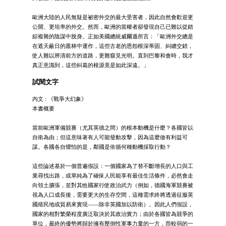
歐洲大陸的人民無疑是祕密外交的最大受害者，因此自然會歡迎更
公開、更坦率的外交。然而，歐洲的當權者卻發現自己已難以從錯
綜複雜的陰謀中脫身。正如美國總統威爾遜所言：「歐洲外交總是
在遮天蔽日的叢林中運作，這些古老的恩怨根深蒂固、糾纏交錯，
使人難以辨清前方的道路，更難窺見光明。直到巴黎和會時，我才
真正意識到，這些糾葛的根源竟是如此深遠。」
試閱文字
內文 : 《戰爭大幻象》
本書概要
當前歐洲軍備競賽（尤其英德之間）的根本動機是什麼？各國皆以
自衛為由；但這意味著有人可能發動攻擊，因為這麼做有利益可
謀。各國各自懼怕的是，鄰國是依循何種動機採取行動？
這些論述基於一個普遍假設：一個國家為了替不斷增長的人口與工
業尋找出路，或單純為了確保人民能享有最佳生活條件，必然會走
向領土擴張，並對其他國家行使政治武力（例如，德國海軍競賽被
視為人口成長後，需要更大的生存空間，這種需求終將透過征服英
國殖民地或貿易來實現——除非英國加以防衛）。因此人們假設，
國家的相對繁榮程度廣泛取決於其政治實力；由於各國皆為競爭的
單位，最終的優勢將歸於擁有壓倒性軍事力量的一方，而較弱的一