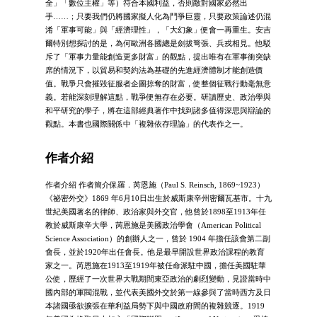
全」「數位主權」等）符合本國利益，否則敵對國家必然出
手……；只要我們仍將國家擬人化為鬥爭巨靈，只要政策論述仍混
淆「軍事可能」與「經濟理性」，「大幻象」便會一再重生。安吉
爾特別想探討的是，為何歐洲各國總是劍拔弩張、兵戎相見。他駁
斥了「軍事力量能創造更多財富」的觀點，提出唯有在軍事衝突缺
席的情況下，以貿易和契約法為基礎的先進經濟體制才能創造價
值。戰爭只會摧毀征服者企圖掠奪的財富，使整個征戰行動毫無意
義。若能深刻理解這點，戰爭便無存在必要。研讀歷史、政治學與
和平研究的學子，將在這部經典著作中找到諸多值得深思與辯論的
觀點。本書也國際關係中「複雜依存理論」的代表作之一。
作者介紹
作者介紹 作者簡介保羅．芮恩施（Paul S. Reinsch, 1869~1923）
《祕密外交》1869 年6月10日出生於威斯康辛州密爾瓦基市。十九
世紀美國著名的律師、政治家與外交官，他曾於1898至1913年任
教於威斯康辛大學，苪恩施是美國政治學會（American Political
Science Association）的創辦人之一，曾於 1904 年擔任該會第二副
會長，並於1920年出任會長。他是最早開設世界政治課程的教育
家之一。芮恩施在1913至1919年被任命派駐中國，擔任美國駐華
公使，歷經了一次世界大戰期間東亞政治的劇烈變動，見證當時中
國內部的軍閥混戰，並代表美國外交於第一線參與了當時西方及日
本諸國亟欲擴張在華利益局勢下與中國政府間的複雜競逐。1919