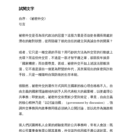
試閱文字
自序 : 《祕密外交》
引言
祕密外交是否為現代政治的惡靈？這股力量是否迫使各國長期處於
潛在的敵對狀態，從而阻礙了彼此信任的建立與真誠合作的開展？
或者，它只是一種交易的手段？用巧妙的方法為外交官的行動披上
光環？而這些外交官，不過是一群才智平庸之輩，卻因長年操弄
「國家機密」而自覺尊貴。甚或，祕密外交不如上述說法那般浪
漫，它不過是源自一個更為野蠻的年代，其所展現出的保密與詐欺
手段，只是一種隨時自我防衛的生存本能。
很顯然，祕密外交的運作方式與民主國家的核心理念格格不入。自
由主義的國家理論雖傾向賦予人民代表較大的裁量權，以便處理公
共事務；即便如此，祕密外交依舊鮮少受到肯定，畢竟，自由主義
的核心精神乃是「以討論治國」（government by discussion），強
調外交事務與內政事務同樣必須納入公開討論，並以此作為施政根
基。
當人們試圖將私人企業的經驗套用於公共事務時，常有人會說：既
然公司董事會無需公開其業務，外交談判也同樣不應公諸於眾。然