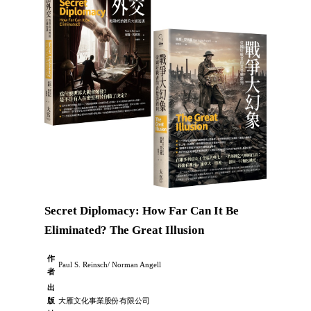
Secret Diplomacy: How Far Can It Be
Eliminated? The Great Illusion
作
Paul S. Reinsch/ Norman Angell
者
出
版
大雁文化事業股份有限公司