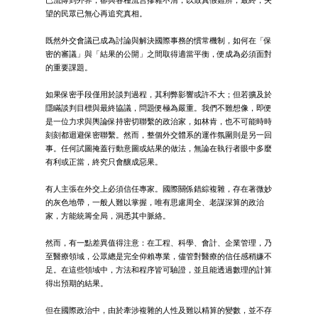
望的民眾已無心再追究真相。
既然外交會議已成為討論與解決國際事務的慣常機制，如何在「保
密的審議」與「結果的公開」之間取得適當平衡，便成為必須面對
的重要課題。
如果保密手段僅用於談判過程，其利弊影響或許不大；但若擴及於
隱瞞談判目標與最終協議，問題便極為嚴重。我們不難想像，即便
是一位力求與輿論保持密切聯繫的政治家，如林肯，也不可能時時
刻刻都迴避保密聯繫。然而，整個外交體系的運作氛圍則是另一回
事。任何試圖掩蓋行動意圖或結果的做法，無論在執行者眼中多麼
有利或正當，終究只會釀成惡果。
有人主張在外交上必須信任專家。國際關係錯綜複雜，存在著微妙
的灰色地帶，一般人難以掌握，唯有思慮周全、老謀深算的政治
家，方能統籌全局，洞悉其中脈絡。
然而，有一點差異值得注意：在工程、科學、會計、企業管理，乃
至醫療領域，公眾總是完全仰賴專業，儘管對醫療的信任感稍嫌不
足。在這些領域中，方法和程序皆可驗證，並且能透過數理的計算
得出預期的結果。
但在國際政治中，由於牽涉複雜的人性及難以精算的變數，並不存