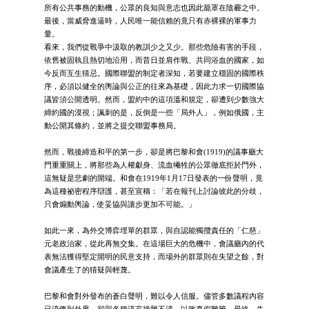
所有公共事務的動機，公眾的良知與意志也因此籠罩在陰霾之中。
最後，當威脅進逼時，人民唯一能信賴的竟只有赤裸裸的軍事力
量。
看來，我們從戰爭中汲取的教訓少之又少。那些危險有害的手段，
依舊被固執且熱切地沿用，而昔日並肩作戰、共同浴血的國家，如
今反而互生猜忌。國際聯盟的制定者深知，若要建立穩固的國際秩
序，必須以健全的輿論與公正的往來為基礎，因此力求一切國際協
議皆須公開透明。然而，盟約中的這項溫和規定，卻遭到少數強大
締約國的漠視；諷刺的是，反倒是一些「局外人」，例如俄國，主
動公開其條約，並將之提交聯盟事務局。
然而，戰後締造和平的第一步，卻是將巴黎和會(1919)的議事廳大
門重重關上，將那些為人權獻身、流血犧牲的公眾徹底拒於門外，
這無疑是悲劇的開端。和會在1919年1月17日發表的一份聲明，竟
為這種祕密程序辯護，甚至宣稱：「若在報刊上討論彼此的分歧，
只會煽動輿論，使妥協與讓步更加不可能。」
如此一來，為外交博弈埋單的群眾，與自認能獨攬責任的「仁慈」
元老政治家，從此再無交集。在這場巨大的危機中，會議廳內的代
表無法獲得堅定開明的民意支持，而場外的群眾則在失望之餘，對
會議產生了的猜疑與輕蔑。
巴黎和會對外發布的蒼白聲明，難以令人信服。儘管多數議程內容
已流傳到外界，卻與各種流言摻雜不清，以致真假難辨，最終，失