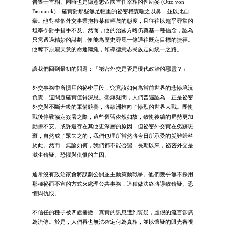
普魯士首相、同時也是德意志帝國首任宰相的俾斯麥 (Otto von
Bismarck)，確實對那些無足輕重的祕密權謀嗤之以鼻，並以此自
豪。他對整個外交事業抱持某種輕蔑的態度，且往往以超乎尋常的
坦率令對手措手不及。然而，他的治國方略仍奠基一種信念，認為
只需透過精妙的謀劃，便能為歷史尋覓一條通往既定目標的捷徑。
他奪下原屬天意的命運韁繩，領導德意志民族走向統一之路。
讓我們回到最初的問題：「祕密外交是否是現代政治的惡靈？」
外交事務中所慣用的祕密手段，究竟該如何為當前世界的悲慘境況
負責，這問題確實值得深思。毫無疑問，人們普遍認為，正是祕密
外交與不斷升級的軍備競賽，將歐洲推向了慘烈的世界大戰。即使
戰後停戰協定簽署之際，這些舊習依然如故，致使後續的局勢更加
動盪不安。或許還存在其他更深層的原因，但祕密外交實在劣跡斑
斑，自然成了眾矢之的，我們也理所當然將今日所承受的災難歸咎
於此。然而，無論如何，我們都不能否認，長期以來，祕密外交是
滋生猜疑、恐懼與仇恨的主因。
通常沒有政治家會將謀劃公開並主動策動戰爭。他們幾乎無不採用
那種祕而不宣的方式來處理公共事務，這種做法終將導致猜疑、恐
懼與仇恨。
不信任的種子被四處播撒，真實的訊息遭到質疑，虛假的流言卻廣
為流傳。於是，人們再也無法確定何為真相，並以懷疑的眼光審視