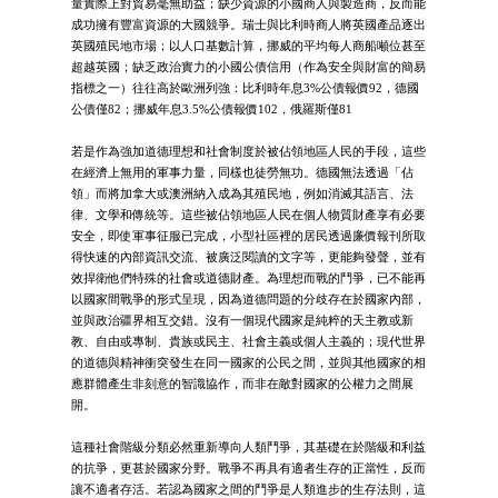
量實際上對貿易毫無助益；缺少資源的小國商人與製造商，反而能
成功擁有豐富資源的大國競爭。瑞士與比利時商人將英國產品逐出
英國殖民地市場；以人口基數計算，挪威的平均每人商船噸位甚至
超越英國；缺乏政治實力的小國公債信用（作為安全與財富的簡易
指標之一）往往高於歐洲列強：比利時年息3%公債報價92，德國
公債僅82；挪威年息3.5%公債報價102，俄羅斯僅81
若是作為強加道德理想和社會制度於被佔領地區人民的手段，這些
在經濟上無用的軍事力量，同樣也徒勞無功。德國無法透過「佔
領」而將加拿大或澳洲納入成為其殖民地，例如消滅其語言、法
律、文學和傳統等。這些被佔領地區人民在個人物質財產享有必要
安全，即使軍事征服已完成，小型社區裡的居民透過廉價報刊所取
得快速的內部資訊交流、被廣泛閱讀的文字等，更能夠發聲，並有
效捍衛他們特殊的社會或道德財產。為理想而戰的鬥爭，已不能再
以國家間戰爭的形式呈現，因為道德問題的分歧存在於國家內部，
並與政治疆界相互交錯。沒有一個現代國家是純粹的天主教或新
教、自由或專制、貴族或民主、社會主義或個人主義的；現代世界
的道德與精神衝突發生在同一國家的公民之間，並與其他國家的相
應群體產生非刻意的智識協作，而非在敵對國家的公權力之間展
開。
這種社會階級分類必然重新導向人類鬥爭，其基礎在於階級和利益
的抗爭，更甚於國家分野。戰爭不再具有適者生存的正當性，反而
讓不適者存活。若認為國家之間的鬥爭是人類進步的生存法則，這