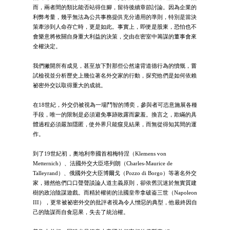
而，兩者間的類比能否站得住腳，留待後續章節討論。因為企業的
利弊考量，幾乎無法為公共事務提供充分適用的準則，特別是當決
策牽涉到人命存亡時，更是如此。事實上，即便是股東，恐怕也不
會樂意將攸關自身重大利益的決策，交由在密室中籌謀的董事會來
全權決定。
我們撇開所有成見，甚至放下對那些公然違背道德行為的憤慨，嘗
試檢視並分析歷史上幾位著名外交家的行動，探究他們是如何依賴
祕密外交以取得重大的成就。
在18世紀，外交仍被視為一場鬥智的博奕，參與者可恣意施展各種
手段，唯一的限制是必須避免事跡敗露而蒙羞。換言之，欺瞞的具
體過程必須嚴加隱匿，使外界只能窺見結果，而無從得知其間的運
作。
到了19世紀初，奧地利帝國首相梅特涅（Klemens von
Metternich）、法國外交大臣塔列朗（Charles-Maurice de
Talleyrand）、俄國外交大臣博爾戈（Pozzo di Borgo）等著名外交
家，雖然他們口口聲聲談論人道主義原則，卻依舊沉迷於無實質建
樹的政治陰謀遊戲。而精於權術的法國皇帝拿破崙三世（Napoleon
III），更常被祕密外交的批評者視為令人憎惡的典型，他最終因自
己的陰謀而自食惡果，失去了統治權。