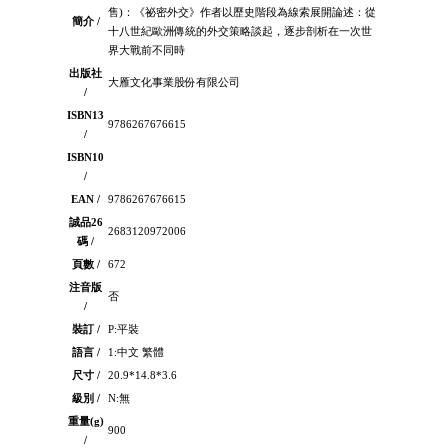
售)：《祕密外交》作者以歷史階段為線索展開論述：從
簡介 /
十八世紀歐洲傳統的外交策略談起，逐步剖析在一次世
界大戰前不同時
出版社
大雁文化事業股份有限公司
/
ISBN13
9786267676615
/
ISBN10
/
EAN /
9786267676615
誠品26
2683120972006
碼 /
頁數 /
672
注音版
否
/
裝訂 /
P:平裝
語言 /
1:中文 繁體
尺寸 /
20.9*14.8*3.6
級別 /
N:無
重量(g)
900
/