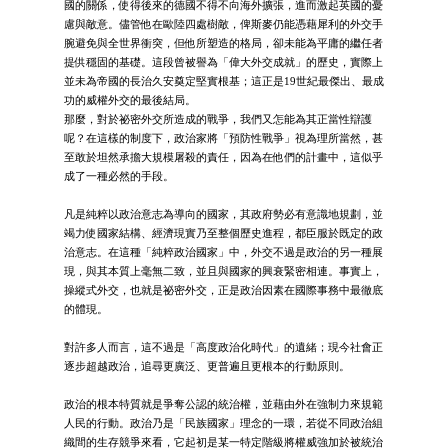
國的關係，使得後來的德國不得不向海外擴張，進而激起英國的憂
慮與敵意。儘管他在歐陸四處樹敵，俾斯麥仍能憑藉犀利的外交手
腕避免與全世界衝突，但他所塑造的格局，卻未能為平庸的繼任者
提供穩固的基礎。這段曾被譽為「偉大外交成就」的歷史，實際上
並未為帝國的長治久安奠定堅實根基；這正是19世紀最傑出、最成
功的威權外交的最後結局。
那麼，對於祕密外交所造成的戰爭，我們又怎能為其正當性辯護
呢？在這樣的制度下，政治家將「預防性戰爭」視為理所當然，甚
至敢於坦然承擔大規模屠殺的責任，因為在他們的計畫中，這似乎
成了一種必然的手段。
凡是純粹以政治意志為導向的國家，其政府勢必有意識地規劃，並
竭力使國家結構、經濟現實乃至整個歷史進程，都臣服於既定的政
治意志。在這種「純粹政治國家」中，外交不過是政治的另一種展
現，與其本質上毫無二致，並且與國家的興衰緊密相連。事實上，
操縱式外交，也就是祕密外交，正是政治因素在國際事務中最徹底
的體現。
對許多人而言，這不過是「高度政治化時代」的遺緒；現今社會正
逐步超越政治，追尋更廣泛、更普遍且更根本的行動原則。
政治的根本特質就是爭奪公認的統治權，並藉由外在強制力來規範
人民的行動。政治乃是「民族國家」理念的一環，若從不同政治組
織間的生存競爭來看，它起初是某一特定階級將權威強加於被統治