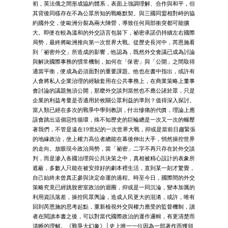
初，英法俄之間形成協約體系，表面上強調理解、合作與和平，但
其背後同樣存在不為公眾所知的戰略默契。與三國同盟相對峙的協
約國外交，使歐洲分裂為兩大陣營，導致任何局部衝突都可能擴
大。即便在較為溫和的外交語言包裝下，祕密承諾仍持續左右國際
局勢，最終將歐洲推向第一次世界大戰。從歷史長河中，芮恩施看
到「祕密外交」所造成的影響，他認為，既然外交會議已成為討論
與解決國際事務的慣常機制，如何在「保密」與「公開」之間取得
適當平衡，便成為必須面對的重要課題。他也在書中指出，或許有
人會將私人企業治理的經驗套用在公共事務上，在商業策略上董事
會討論的議題無須公開，那麼外交談判當然也不應公諸於眾，只是
企業的利益考量是否適用於攸關公眾利益的準則？值得深入探討。
當人類已經在多次的戰爭中學到教訓，付出慘痛的代價，理論上應
該會跳出這個惡性循環，殊不知歷史的巨輪總是一次又一次的輾壓
著我們，不管是遠在19世紀的一次世界大戰，抑或是當前日趨緊張
的地緣政治，坐上權力高位者總能在幕後伸出大手，悄然操控世界
的走向。放眼現今政治局勢，當「祕密」二字不再只存在於外交談
判，而是滲入各國治理與公共決策之中，真相被精心設計的表象所
遮蔽，多數人只能在被安排好的劇本裡生活，直到某一刻才驚覺，
自己始終未曾真正參與決定命運的過程。時至今日，國際間的外交
策略究竟已經跳脫密室政治的迴圈，抑或是一同沉淪，變本加厲的
利用資訊落差，操控民眾輿論，造成人民更大的混淆，或許，唯有
回到芮恩施的思考起點，重新檢視外交與權力應受的監督機制，讀
者在閱讀本書之後，可以對當代國際政治的運作邏輯，有更清楚而
清晰的理解。《戰爭大幻象》│史上唯一一位因為一部著作而獲頒