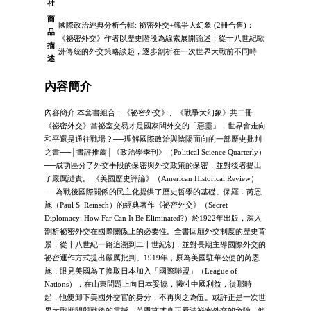
社
商
國際政治經典分析合輯: 祕密外交+戰爭大幻象 (2冊合售)：
品
《祕密外交》作者以歷史階段為線索展開論述：從十八世紀歐
描
洲傳統的外交策略談起，逐步剖析在一次世界大戰前不同時
述
內容簡介
內容簡介 本套書組合：《祕密外交》、《戰爭大幻象》共二冊
《祕密外交》當祕室交易才是國家間外交的「惡靈」，世界會走向
和平還是通往戰場？──理解國際政治與陰陽面向的一部歷史批判
之書──│書評推薦│《政治學季刊》（Political Science Quarterly）
──成功區分了外交手段的保密與外交政策的保密，並對後者提出
了嚴厲譴責。 《美國歷史評論》（American Historical Review）
──為戰後國際關係的民主化提供了歷史哲學的基礎。保羅．芮恩
施（Paul S. Reinsch）的經典著作《祕密外交》（Secret
Diplomacy: How Far Can It Be Eliminated?）於1922年出版，深入
剖析祕密外交在國際關係上的必要性。全書回顧外交制度的歷史背
景，從十八世紀一路追溯到二十世紀初，並對長期主導國際外交的
祕密運作方式提出嚴厲批判。1919年，原為美國駐華公使的芮恩
施，眼見美國為了換取日本加入「國際聯盟」（League of
Nations），在山東問題上向日本妥協，犧牲中國利益，從那時
起，他便卸下美國外交官的身分，不再與之為伍。或許正是一次世
界大戰期間與戰後的震撼，芮恩施才真正看清祕密外交的危險。他