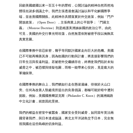
回顧美國建國以來一百五十年的歷程，公開討論的精神自然而然地
體現在諸多倡議之中。我們主張透過會議討論以和平化解國際爭
端，並改善國際關係。此精神亦具體落實於外交政策，例如「門戶
開放政策」（Open Door），主張商業上的公平競爭；「門羅主
義」（Monroe Doctrine）則是維護美洲姊妹國的政治公平。由此
可見，美國的外交行事光明坦蕩，自然無需依附祕密手段以掩飾其
真實意圖。
在國際事務中容忍保密，幾乎等同默許國家走向巨大的危機。美國
已不可能再獨善其身，因為他國的行動與計畫，將直接影響我們的
日常生活與長遠利益。若祕密外交繼續存在，終將使我們陷於未知
威脅之中，被恐懼與猜疑包圍，而唯一能帶來心安的，竟是龐大的
軍備保障。
在國際事務的舞台上，我們猶如行走在懸崖邊緣、徘徊於火山口
旁。任何為改善人類處境所提出的良善倡議，都極可能於暗中遭到
扼殺。例如，美國國務卿諾克斯（Philander C. Knox）的滿洲鐵路
中立化計畫，就曾因此受挫。
我們的權益在密室中被蠶食，國家安全受到威脅，如同當年英法兩
國背著我們，與日本達成協議，將北太平洋諸島交予日本，完全無
視我國在這些島嶼的切身利益。