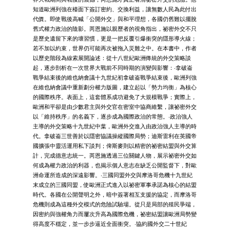
知道歐洲列強在檯面下簽訂密約、交換利益，讓無數人民為此付出
代價。即使戰後高喊「公開外交」與和平理想，各國仍舊難以擺脫
舊式權力政治的陰影。芮恩施以親歷者的視角指出，祕密外交不只
是歷史遺留下來的壞習慣，更是一把反覆引爆衝突的隱形導火線；
若不加以約束，世界仍可能再次被拖入災難之中。在本書中，作者
以歷史階段為線索展開論述：從十八世紀歐洲傳統的外交策略談
起，逐步剖析在一次世界大戰前不同時期的演變與影響：‧拿破崙
戰爭結束後的維也納會議十九世紀初拿破崙戰爭結束後，歐洲列強
在維也納會議中重新劃分權力版圖，建立起以「勢力均衡」為核心
的國際秩序。表面上，這套體系成功避免了大規模戰爭；實際上，
歐洲和平卻是由少數君主與外交官在密室中協商維繫，讓祕密外交
以「維持秩序」的名義下，逐步成為國際政治的常態。‧政治強人
主導的外交策略十九世紀中葉，歐洲外交進入由政治強人主導的時
代。拿破崙三世善於以隱密協議操縱國際局勢；迪斯雷利在英國帝
國擴張中靈活運用私下談判；俾斯麥則以精密的祕密結盟與外交算
計，完成德意志統一。芮恩施透過三位關鍵人物，展示祕密外交如
何成為權力政治的利器，也揭示個人意志在缺乏公開監督下，對歐
洲命運所造成的深遠影響。‧三國同盟外交與摩洛哥危機十九世紀
末成立的三國同盟，使歐洲正式進入以祕密軍事承諾為核心的結盟
時代。各國在公開聲明之外，暗中簽署相互支援的協定，而摩洛哥
危機則成為這種外交模式的危險試驗場。從只是局部的殖民爭端，
因密約與強權角力而屢次升高為國際危機，祕密結盟讓歐洲局勢變
得高度不穩定，並一步步逼近全面衝突。‧協約國外交二十世紀