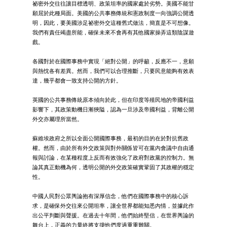
祕密外交往往讓目標透明、政策坦率的國家處於劣勢。美國不能甘
願屈於此種局面。美國的公共事務傳統和憲政制度一向強調公開透
明，因此，要美國涉足祕密外交這種舊式做法，簡直是不可想像。
我們有責任竭盡所能，確保未來不會再有其他國家操弄這類陰謀遊
戲。
各國對於在國際事務中實現「絕對公開」的呼籲，反應不一，意願
與熱忱各有差異。然而，我們可以合理推斷，只要民意能夠有效表
達，幾乎都會一致支持公開的方針。
英國的公共事務傳統原本傾向於此，但在印度等殖民地的帝國利益
影響下，其政策動機日漸狹隘，認為一旦涉及帝國利益，背離公開
外交亦屬理所當然。
蘇維埃政府之所以全面公開國際事務，最初的目的在於對抗舊政
權。然而，由於所有外交政策與對外關係皆可在黨內會議中自由通
報與討論，在某種程度上反而有效強化了政府對政黨的控制力。無
論其真正動機為何，透明公開的外交政策確實鞏固了其政權的穩定
性。
中國人民對公眾輿論抱有深厚信念，他們在國際事務中的核心訴
求，是確保外交往來公開坦率，讓全世界都能知悉內情，並據此作
出公平判斷與聲援。在過去十年間，他們始終堅信，在世界輿論的
舞台上，正義的力量終將支撐他們度過重重難關。