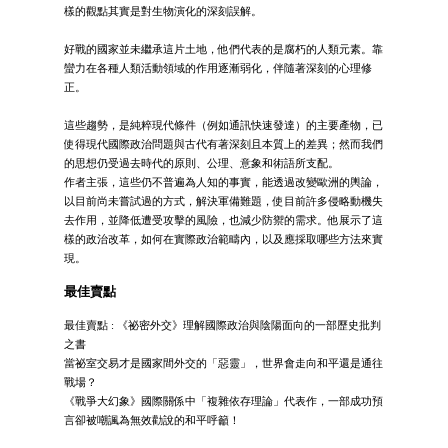
樣的觀點其實是對生物演化的深刻誤解。
好戰的國家並未繼承這片土地，他們代表的是腐朽的人類元素。靠
蠻力在各種人類活動領域的作用逐漸弱化，伴隨著深刻的心理修
正。
這些趨勢，是純粹現代條件（例如通訊快速發達）的主要產物，已
使得現代國際政治問題與古代有著深刻且本質上的差異；然而我們
的思想仍受過去時代的原則、公理、意象和術語所支配。
作者主張，這些仍不普遍為人知的事實，能透過改變歐洲的輿論，
以目前尚未嘗試過的方式，解決軍備難題，使目前許多侵略動機失
去作用，並降低遭受攻擊的風險，也減少防禦的需求。他展示了這
樣的政治改革，如何在實際政治範疇內，以及應採取哪些方法來實
現。
最佳賣點
最佳賣點 : 《祕密外交》理解國際政治與陰陽面向的一部歷史批判
之書
當祕室交易才是國家間外交的「惡靈」，世界會走向和平還是通往
戰場？
《戰爭大幻象》國際關係中「複雜依存理論」代表作，一部成功預
言卻被嘲諷為無效勸說的和平呼籲！