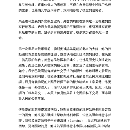
界引發分歧。這兩位偉大的思想家，不僅在自身思想中體現了他們
的主張，也藉由其學說與著作，深刻地影響了後世的追隨者。
馬基維利主義的外交觀念認為，外交的功能在於構建一套複雜的國
家行動系統，透過力量與物質資源的平衡與制衡，來引導國家實現
其最根本的目標。幾乎所有職業外交官，或多或少都信奉此一理
念。
第一次世界大戰爆發前，俾斯麥被認為是精於此道的大師。他的行
動總能為歷史發展提供捷徑，並更快地達到他預想的目標。在民族
主義高漲的年代，德意志民族國家的建立，彷彿是歷史法則注定的
結果，而這位偉大外交家的精心運籌，更加速了這個進程的實現。
如今，我們已能看清俾斯麥外交手法的侷限性。他雖對歷史發展的
原則有著深刻洞察，卻始終未能與經濟社會的發展及民意潮流相協
調，而是仰賴強硬的支配手段與王朝的權力聯結來主宰局勢。他更
像是一位「外交強人」，而非人民所寄託的偉大代表。因此，他所
謂的「坦率外交」，本質上仍是他與君主之間的私下交易，而非屬
於人民的公共事業。
俾斯麥的政策基礎過於狹隘，他對民族主義的理解始終侷限於普魯
士的視角。他先是在戰場上擊敗奧地利帝國，迫使其退出德意志邦
聯，隨後又在普法戰爭中吞併洛林（Lorraine），從此與法國結下
宿怨。更為關鍵的是，他未能鞏固德意志帝國(亦稱德國)與中歐諸