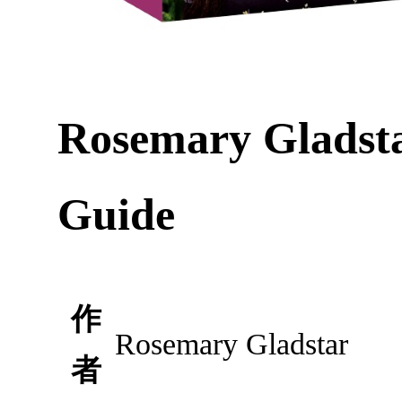
Rosemary Gladsta
Guide
作
Rosemary Gladstar
者