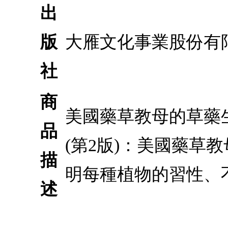
出
版
大雁文化事業股份有
社
商
美國藥草教母的草藥生
品
(第2版)：美國藥草
描
明每種植物的習性、
述