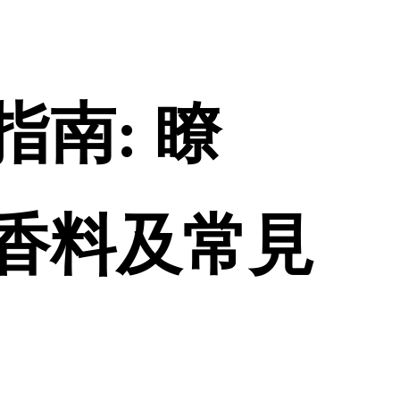
南: 瞭
房香料及常見