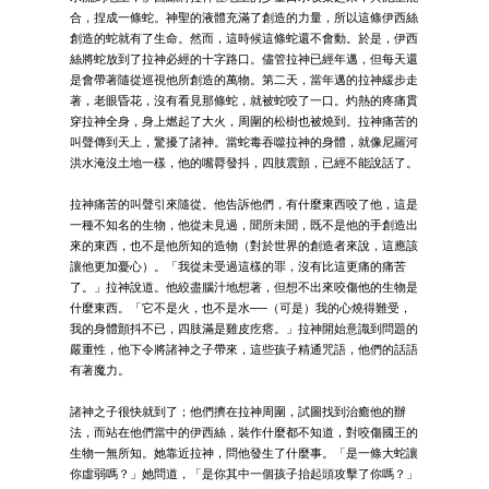
合，捏成一條蛇。神聖的液體充滿了創造的力量，所以這條伊西絲
創造的蛇就有了生命。然而，這時候這條蛇還不會動。於是，伊西
絲將蛇放到了拉神必經的十字路口。儘管拉神已經年邁，但每天還
是會帶著隨從巡視他所創造的萬物。第二天，當年邁的拉神緩步走
著，老眼昏花，沒有看見那條蛇，就被蛇咬了一口。灼熱的疼痛貫
穿拉神全身，身上燃起了大火，周圍的松樹也被燒到。拉神痛苦的
叫聲傳到天上，驚擾了諸神。當蛇毒吞噬拉神的身體，就像尼羅河
洪水淹沒土地一樣，他的嘴脣發抖，四肢震顫，已經不能說話了。
拉神痛苦的叫聲引來隨從。他告訴他們，有什麼東西咬了他，這是
一種不知名的生物，他從未見過，聞所未聞，既不是他的手創造出
來的東西，也不是他所知的造物（對於世界的創造者來說，這應該
讓他更加憂心）。「我從未受過這樣的罪，沒有比這更痛的痛苦
了。」拉神說道。他絞盡腦汁地想著，但想不出來咬傷他的生物是
什麼東西。「它不是火，也不是水──（可是）我的心燒得難受，
我的身體顫抖不已，四肢滿是雞皮疙瘩。」拉神開始意識到問題的
嚴重性，他下令將諸神之子帶來，這些孩子精通咒語，他們的話語
有著魔力。
諸神之子很快就到了；他們擠在拉神周圍，試圖找到治癒他的辦
法，而站在他們當中的伊西絲，裝作什麼都不知道，對咬傷國王的
生物一無所知。她靠近拉神，問他發生了什麼事。「是一條大蛇讓
你虛弱嗎？」她問道，「是你其中一個孩子抬起頭攻擊了你嗎？」