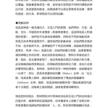
的學術分析；普魯塔克抽離出歐西里斯神話的元素，為希臘觀眾加
以重編。我會像普魯塔克一樣，某些地方採用從不同時代獲取的神
話片段，形成連貫的敘述。如果讀者可以原諒普魯塔克這種「選擇
性描述」的行為，希望我也可以得到諒解。
◆理解諸神
埃及諸神是一個充滿活力、五花八門的群體，他們爭吵、打架、謀
殺、交往，可能死於年老體衰（死後將會重生，這說明埃及人對循
環的喜愛）。他們也可化身為各種模樣，同時在不同的地點現身，
而真正的本尊卻遠隱空中；儘管他們的形象多樣，但他們既非無所
不知，也非無所不在。諸神被賦予了特定的神職，例如歐西里斯負
責再生，民神（Min）負責生殖；但他們的權力有限，如果要實現
個別神職之外的目標，就必須與其他神結合，暫時分享彼此的力
量：因此，當太陽神衰弱了，他沒有恢復自我活力的能力和力量，
必須每晚與歐西里斯結合，利用歐西里斯的再生力量，使自己在新
的黎明得以重生。有時候，當神呈現另一神的特徵時，他就變成另
一位神了；所以，當原本慈愛的哈托爾（Hathor）女神，以「拉之
眼」現身攻擊人類時，她的暴怒使她變成了嗜血的塞赫麥特
（Sekhmet）女神。雖然，埃及諸神的複雜本質一開始會讓現代讀
者十分困惑，但隨著之後的閱讀，讀者會逐漸清晰明白。
我也想特別指出，對時間長河中眾神的演化和五花八門的信仰進行
詳盡分析，確實有助於認識諸神，但本書基本上忽略了這類分析，
而更著重於強調他們的個性和「人」性。對於那些剛接觸古埃及，