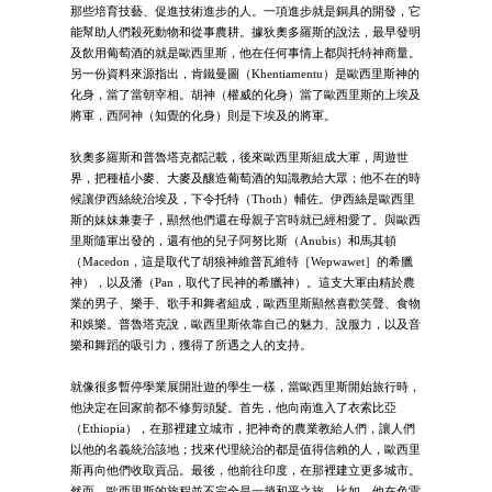
那些培育技藝、促進技術進步的人。一項進步就是銅具的開發，它
能幫助人們殺死動物和從事農耕。據狄奧多羅斯的說法，最早發明
及飲用葡萄酒的就是歐西里斯，他在任何事情上都與托特神商量。
另一份資料來源指出，肯鐵曼圖（Khentiamentu）是歐西里斯神的
化身，當了當朝宰相。胡神（權威的化身）當了歐西里斯的上埃及
將軍，西阿神（知覺的化身）則是下埃及的將軍。
狄奧多羅斯和普魯塔克都記載，後來歐西里斯組成大軍，周遊世
界，把種植小麥、大麥及釀造葡萄酒的知識教給大眾；他不在的時
候讓伊西絲統治埃及，下令托特（Thoth）輔佐。伊西絲是歐西里
斯的妹妹兼妻子，顯然他們還在母親子宮時就已經相愛了。與歐西
里斯隨軍出發的，還有他的兒子阿努比斯（Anubis）和馬其頓
（Macedon，這是取代了胡狼神維普瓦維特［Wepwawet］的希臘
神），以及潘（Pan，取代了民神的希臘神）。這支大軍由精於農
業的男子、樂手、歌手和舞者組成，歐西里斯顯然喜歡笑聲、食物
和娛樂。普魯塔克說，歐西里斯依靠自己的魅力、說服力，以及音
樂和舞蹈的吸引力，獲得了所遇之人的支持。
就像很多暫停學業展開壯遊的學生一樣，當歐西里斯開始旅行時，
他決定在回家前都不修剪頭髮。首先，他向南進入了衣索比亞
（Ethiopia），在那裡建立城市，把神奇的農業教給人們，讓人們
以他的名義統治該地；找來代理統治的都是值得信賴的人，歐西里
斯再向他們收取貢品。最後，他前往印度，在那裡建立更多城市。
然而，歐西里斯的旅程並不完全是一趟和平之旅。比如，他在色雷