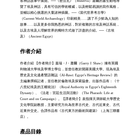
各神話故事中展開。──《密涅瓦》（Minerva）蕭爾的書生動地導
覽了埃及神話，具有可信的學術權威，以及輕鬆易讀的寫作風格，
並輔以精心挑選的大量諸神插圖。──《當代世界考古學》
（Current World Archaeology）印刷精美……講了不少鮮為人知的
故事……以及更多你我熟悉的神話，對於複雜的古埃及神話系統，
以及古埃及人理解世界的獨特方式做了詳盡的介紹。──《古埃
及》（Ancient Egypt）
作者介紹
作者介紹 【作者簡介】蓋瑞・J・蕭爾（Garry J. Shaw）擁有英國
利物浦大學埃及學博士學位，並曾任教於開羅美國大學。現為埃及
歷史及文化遺產雙語雜誌《Al-Rawi: Egypt’s Heritage Review》的
主編兼撰稿記者，並任教於倫敦埃及探索協會。出版作品有：《十
八世紀埃及的王權統治》（Royal Authority in Egypt’s Eighteenth
Dynasty）、《法老：宮廷生活與活動》（The Pharaoh: Life at
Court and on Campaign）。【譯者簡介】袁指揮天津師範大學歷史
文化學院副教授，主要研究方向為世界古代史、古代近東史、古代
近東外交史。合譯作品有《古代東方的藝術與建築》（上海三聯書
店）。
產品目錄