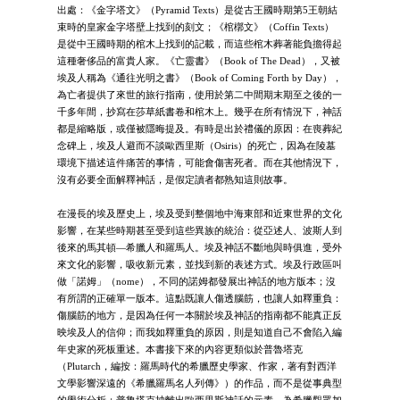
出處：《金字塔文》（Pyramid Texts）是從古王國時期第5王朝結
束時的皇家金字塔壁上找到的刻文；《棺槨文》（Coffin Texts）
是從中王國時期的棺木上找到的記載，而這些棺木葬著能負擔得起
這種奢侈品的富貴人家。《亡靈書》（Book of The Dead），又被
埃及人稱為《通往光明之書》（Book of Coming Forth by Day），
為亡者提供了來世的旅行指南，使用於第二中間期末期至之後的一
千多年間，抄寫在莎草紙書卷和棺木上。幾乎在所有情況下，神話
都是縮略版，或僅被隱晦提及。有時是出於禮儀的原因：在喪葬紀
念碑上，埃及人避而不談歐西里斯（Osiris）的死亡，因為在陵墓
環境下描述這件痛苦的事情，可能會傷害死者。而在其他情況下，
沒有必要全面解釋神話，是假定讀者都熟知這則故事。
在漫長的埃及歷史上，埃及受到整個地中海東部和近東世界的文化
影響，在某些時期甚至受到這些異族的統治：從亞述人、波斯人到
後來的馬其頓—希臘人和羅馬人。埃及神話不斷地與時俱進，受外
來文化的影響，吸收新元素，並找到新的表述方式。埃及行政區叫
做「諾姆」（nome），不同的諾姆都發展出神話的地方版本；沒
有所謂的正確單一版本。這點既讓人傷透腦筋，也讓人如釋重負：
傷腦筋的地方，是因為任何一本關於埃及神話的指南都不能真正反
映埃及人的信仰；而我如釋重負的原因，則是知道自己不會陷入編
年史家的死板重述。本書接下來的內容更類似於普魯塔克
（Plutarch，編按：羅馬時代的希臘歷史學家、作家，著有對西洋
文學影響深遠的《希臘羅馬名人列傳》）的作品，而不是從事典型