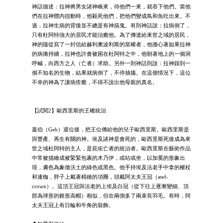
神話描述：拉神將男女諸神喚來，待他們一來，就吞下他們。當他
們在拉神體內扭動時，他殺死他們，把他們變成鳥和魚吐出來。不
過，拉神生病的背後並不總是有神搞鬼。有則神話說：拉病倒了，
只有杜阿特強大的居民才能治癒他。為了傳達給來世之域的居民，
神的隨從寫了一封信給赫利奧波利斯的當權者，他擔心著如果拉神
的病痛持續，拉神也許會被困在杜阿特之中，他朝著地上的一個洞
呼喊，向西方之人（亡者）求助。另外一則神話則說：拉神踩到一
個不知名的生物，結果就病倒了，不停抽搐。在這個情況下，這位
不幸的神為了讓病痊癒，不得不說出他母親的真名。
【試閱2】歐西里斯的王權統治
蓋伯（Geb）退位後，把王位傳給他的兒子歐西里斯。歐西里斯是
與豐產、再生有關的神。埃及諸神是會死的，歐西里斯死後成為來
世之域杜阿特的主人，是庇佑亡者的統治者。歐西里斯在藝術作品
中常被描繪成被緊緊包裹的木乃伊，或站或坐，以加冕的形象出
現，膚色為象徵沃土的綠色或黑色。他手持埃及法老手中拿的權杖
和連枷，脖子上戴著精緻的項圈，頭戴阿太夫王冠（atef-
crown）。這頂王冠與法老的上埃及白冠（從下往上逐漸變細、頂
部為球形的錐形高帽）相似，但在兩側多了兩束長羽毛。有時，阿
太夫王冠上有日輪和牛角的裝飾。