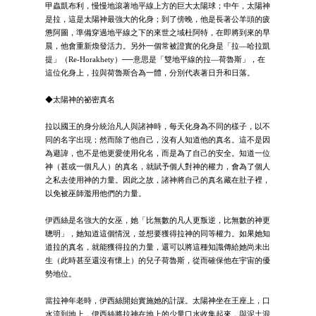
甲蟲凱布利，慢慢地滾著地平線上方的巨大太陽球；中午，太陽神
是拉，這是太陽神最強大的化身；到了傍晚，他是長著公羊頭的疲
憊阿圖，準備穿過地平線之下的來世之域杜阿特，在即將到來的早
晨，他會重新煥發活力。另外一個常被證實的化身是「拉—哈拉凱
提」（Re-Horakhety）──意思是「雙地平線的拉—荷魯斯」，在
這位化身上，拉與荷魯斯合為一體，分別代表著日升和日落。
◆太陽神的祕密真名
拉以國王的身分統治凡人與諸神時，每天化身為不同的樣子，以不
同的名字出現；然而除了他自己，沒有人知道他的真名。這不是因
為避諱，也不是他更愛使用化名，而是為了自己的安全。知道一位
神（甚或一個凡人）的真名，就賦予個人對神的權力，會為了個人
之私去使用神的力量。因此之故，諸神將自己的真名藏在肚子裡，
以免被巫師濫用他們的力量。
伊西絲是名強大的女巫，她「比無數的凡人更叛逆，比無數的神更
聰明」，她知道這個情況，並想要獲得拉神的同等權力。如果她知
道拉的真名，就能獲得拉的力量，還可以將這種知識傳給她尚未出
生（此時甚至還沒有懷上）的兒子荷魯斯，從而確保他在宇宙的優
勢地位。
當拉神年老時，伊西絲開始實施她的計謀。太陽神坐在王座上，口
水流到地上，伊西絲將拉神在地上的少量口水收集起來，與泥土混