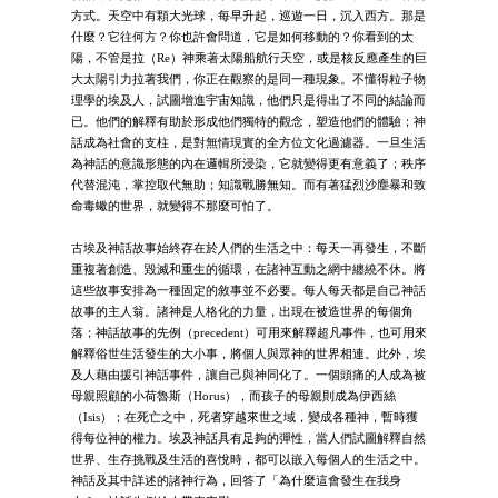
方式。天空中有顆大光球，每早升起，巡遊一日，沉入西方。那是
什麼？它往何方？你也許會問道，它是如何移動的？你看到的太
陽，不管是拉（Re）神乘著太陽船航行天空，或是核反應產生的巨
大太陽引力拉著我們，你正在觀察的是同一種現象。不懂得粒子物
理學的埃及人，試圖增進宇宙知識，他們只是得出了不同的結論而
已。他們的解釋有助於形成他們獨特的觀念，塑造他們的體驗；神
話成為社會的支柱，是對無情現實的全方位文化過濾器。一旦生活
為神話的意識形態的內在邏輯所浸染，它就變得更有意義了；秩序
代替混沌，掌控取代無助；知識戰勝無知。而有著猛烈沙塵暴和致
命毒蠍的世界，就變得不那麼可怕了。
古埃及神話故事始終存在於人們的生活之中：每天一再發生，不斷
重複著創造、毀滅和重生的循環，在諸神互動之網中纏繞不休。將
這些故事安排為一種固定的敘事並不必要。每人每天都是自己神話
故事的主人翁。諸神是人格化的力量，出現在被造世界的每個角
落；神話故事的先例（precedent）可用來解釋超凡事件，也可用來
解釋俗世生活發生的大小事，將個人與眾神的世界相連。此外，埃
及人藉由援引神話事件，讓自己與神同化了。一個頭痛的人成為被
母親照顧的小荷魯斯（Horus），而孩子的母親則成為伊西絲
（Isis）；在死亡之中，死者穿越來世之域，變成各種神，暫時獲
得每位神的權力。埃及神話具有足夠的彈性，當人們試圖解釋自然
世界、生存挑戰及生活的喜悅時，都可以嵌入每個人的生活之中。
神話及其中詳述的諸神行為，回答了「為什麼這會發生在我身