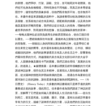
的群體，他們爭吵、打架、謀殺、交往，並可能死於年老體衰。他
們也可化身為各種模樣，同時現身在不同地點，而真正的本尊卻遠
隱空中；儘管他們的形象多樣，但他們既非無所不知，也非無所不
在。本書作者從來源散亂的資料中，為讀者整理出較為清晰的古埃
及樣貌，並系統地介紹古埃及神話。搭配精美的插圖，以及來自神
廟及墓室的浮雕與壁畫，我們得以從古埃及人的視角，理解他們所
處世界的秩序、對死後世界的想像，並且認識極具個性的眾神：
──每晚太陽神拉必須與負責再生的歐西里斯結合，使自己隔日得
以重生。──歷經病痛與坎坷命運，最後終為父親報仇並奪回王位
的荷魯斯。──胡狼頭人身的阿努比斯為喪葬之神，也是帶領亡者
前往來世之域的嚮導。此外還有各種化身為朱鷺頭、公羊頭、獅頭
或貓頭的諸神，他們的故事滲透至古埃及人的生活之中，影響著他
們看待世界的方式。跨越僅能代表古埃及文化部分碎片的大金字
塔、人面獅身像及圖坦卡門的寶藏，我們正踏在尋找「真實的古埃
及」的道路上。★媒體推薦：這本書以樸實且經常很幽默的方式來
講述神話故事，很符合其文本精神，並展現出人類情感的各種層
面，從太陽神的憤怒到伊西絲喪偶的悲痛……很適合作為要前往尼
羅河旅行之前的讀物，讓你度過有趣且愉快的閱讀時光。──《今
日歷史》（History Today）大多數的神話書籍就只是將手邊的資料
彙整成古老的故事，僅此而已。但本書作者為我們講述了神話的背
景，並解釋了它們是如何融入普通埃及人生活的各方面——從出生
到死亡，甚至是死後。以插圖、圖示、壁畫，還有出自紙莎草書非
常有力的引文，描繪了諸神所代表的力量，以及他們的生活如何在