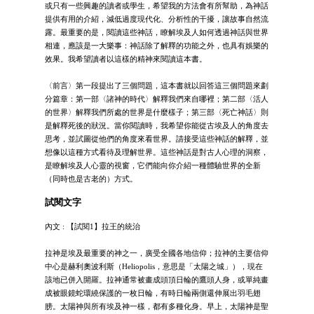
或只有一些興趣的讀者或學生，希望我的方法會有所幫助，為神話
提供有用的介紹，減低過度現代化、分析性的干擾，讓故事自然流
露。最重要的是，閱讀這些神話，瞭解埃及人如何透過神話與世界
相連，應該是一大樂事：神話除了解釋的功能之外，也具有娛樂的
效果。我希望讀者以這樣的精神來閱讀這本書。
〈前言〉第一段提出了三個問題，這本書就以回答這三個問題來劃
分篇章：第一部〈諸神的時代〉解釋我們來自哪裡；第二部〈活人
的世界〉解釋我們所處的世界是什麼樣子；第三部〈死亡神話〉則
是解釋死後的狀況。當你閱讀時，我希望你能從古埃及人的角度去
思考，並試圖從他們的角度來看世界。請接受這些神話的解釋，並
想像以這種方式看待及理解世界。這些神話是對古人心理的洞察，
是瞭解埃及人心靈的視窗，它們能向你介紹一種體驗世界的全新
（同時也是古老的）方式。
試閱文字
內文 : 【試閱1】拉王的統治
拉神是埃及最重要的神之一，廣受全國各地信仰；拉神的主要信仰
中心是赫利奧波利斯（Heliopolis，意思是「太陽之城」），現在
該地已併入開羅。拉神通常被畫成頭頂日輪的鷹頭人身，或單純畫
成被眼鏡蛇環繞保護的一枚日輪，有時日輪兩側還伸展出羽毛翅
膀。太陽神與所有埃及神一樣，都有多種化身。早上，太陽神是聖