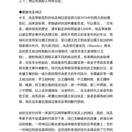
上？」神話先例給人帶來安慰。
◆重建埃及神話
今天，埃及學家面對的埃及神話是從西元前3050年到西元初始幾
世紀，由來源各異、零散破碎的資料彙集而成。可以看出，「古埃
及」橫跨很長的歷史，通常劃定的時間超過3,000年。埃及學家難
以確定歷史事件的具體日期，因而不用西元前某某年的紀年法，而
傾向於使用某位國王的統治、某位國王的王朝或某位國王統治的時
期來標示年代。西元前3世紀，埃及祭司曼奈托（Manetho）將埃
及的君王統治時期劃分為30個朝代（後世作者又新增第31王
朝）。雖然每個王朝暗示著不同的統治世系，有著獨自的血統傳
承，但並非全然如此，因為曼奈托還以建造第一座金字塔或皇居遷
移等重大事件來斷代。現代埃及學家採用曼奈托的王朝劃分法，並
依據王權的統一或分裂狀態作為更大的年代區分。全國處於單一國
王統治的有：早王朝時期、古王國時期、中王國時期、新王國時
期、晚期，而王權分裂的情況包括：第一中間期、第二中間期、第
三中間期。以上這些通稱為「法老時代」。在法老時代之後是托勒
密王朝，由馬其頓—希臘出身的國王統治埃及；接著是羅馬統治時
期。我在這本書也遵循這種埃及學的斷代慣例。
由於沒有任何單一來源可以簡單解釋古埃及人的神話，因此，埃及
學家不得不從遙遠時代留存下來，現已支離破碎的證據，拼湊出神
話的樣貌。一些神話記載在墓地或神廟內發現的莎草紙書上；另外
一些神話則是從墓碑找到。這些資料來源的現代名稱反映了它們的