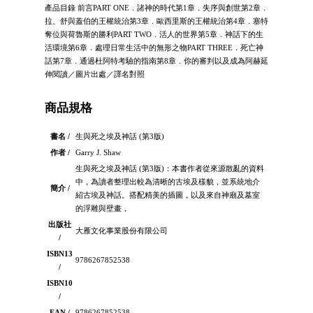
產品目錄 前言PART ONE．諸神的時代第1章．失序與創世第2章．
拉、舒與蓋伯的王權統治第3章．歐西里斯的王權統治第4章．塞特
奪位與荷魯斯的勝利PART TWO．活人的世界第5章．神話下的生
活環境第6章．處理日常生活中的無形之物PART THREE．死亡神
話第7章．通過杜阿特考驗的指南第8章．你的審判以及成為阿赫延
伸閱讀／圖片出處／譯名對照
商品規格
書名 /
生與死之埃及神話 (第3版)
作者 /
Garry J. Shaw
生與死之埃及神話 (第3版)：本書作者從來源散亂的資料
中，為讀者整理出較為清晰的古埃及樣貌，並系統地介
簡介 /
紹古埃及神話。搭配精美的插圖，以及來自神廟及墓室
的浮雕與壁畫，
出版社
大雁文化事業股份有限公司
/
ISBN13
9786267852538
/
ISBN10
/
EAN /
9786267852538