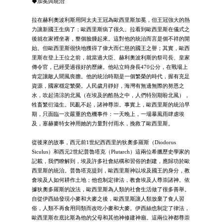
◆加冕與統治
拉在赫利奧波利斯用阿太夫王冠為歐西里斯加冕，但王冠強大的熱
力讓新國王生病了；歐西里斯病了很久。拉看到歐西里斯在儀式之
後就在家裡坐著，整個臉腫起來。這對他的統治而言是個不祥的開
始。但歐西里斯很快地獲得了偉大而仁慈的國王之譽；其實，歐西
里斯在登上王位之前，就當過大臣、赫利奧波利斯的祭司長、皇家
傳令官，已經受過很好的歷練。他站立時身長470公分，在戰場上
肯定讓敵人聞風喪膽。他的統治時期是一個繁榮的時代，握有充足
資源，國家穩定繁榮。人民歲月靜好，海灣有無邊無際的努恩之
水，吹起清涼的北風（在埃及的酷熱之中，人們特別期盼北風），
牲畜繁衍滋生。民亂不起，諸神尊崇。事實上，歐西里斯的統治早
期，只面臨一次嚴重的危機事件：一天晚上，一場暴風雨肆虐埃
及，塞赫麥特女神用她的力量對付雨水，挽救了歐西里斯。
從後來的故事，西元前1世紀西西里的狄奧多羅斯（Diodorus
Siculus）和西元2世紀普魯塔克（Plutarch）這兩位希臘歷史學家的
記載，我們瞭解到，埃及許多社會結構和習俗的創建，應歸功於歐
西里斯的統治。普魯塔克提到，歐西里斯神以埃及國王的身分，教
會埃及人如何耕作土地；他也制定律法，教會埃及人尊崇諸神。依
據狄奧多羅斯的說法，歐西里斯為人類的社會生活做了很多善舉。
自從伊西絲發現小麥和大麥之後，歐西里斯讓人類放棄了食人習
俗，人類不再食用同類而改吃小麥和大麥。伊西絲也制定了律法，
歐西里斯在底比斯為他的父母和其他神修建神廟。這兩位神都尊崇