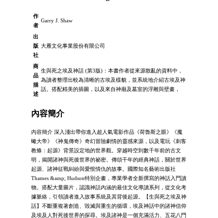
作
Garry J. Shaw
者
出
版
大雁文化事業股份有限公司
社
商
生與死之埃及神話 (第3版)：本書作者從來源散亂的資料中，
品
為讀者整理出較為清晰的古埃及樣貌，並系統地介紹古埃及神
描
話。搭配精美的插圖，以及來自神廟及墓室的浮雕與壁畫，
述
內容簡介
內容簡介 深入淺出帶你進入超人氣電影作品《荷魯斯之眼》《魔
蠍大帝》《神鬼傳奇》奇幻冒險劇情的靈感來源，以及電玩《刺客
教條：起源》背景設定地的世界觀。穿越時空到數千年前的古文
明，揭開諸神與死後世界的祕密。傳頌千年的經典神話，關於世界
起源、諸神征戰糾紛與愛恨情仇的故事。國際知名藝術出版社
Thames &amp; Hudson特別企畫，專業學者全新撰寫的神話入門讀
物。搭配大量圖片，認識神話內涵的最佳文化導讀系列，從文化考
據脈絡，引領讀者進入故事系統及其背後起源。【生與死之埃及神
話】不斷重複著創造、毀滅與重生的循環，埃及神話中的諸神信仰
及埃及人對死後世界的探尋。埃及諸神是一個充滿活力、五花八門