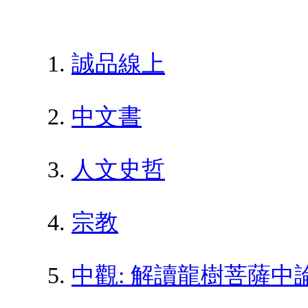
誠品線上
中文書
人文史哲
宗教
中觀: 解讀龍樹菩薩中論2