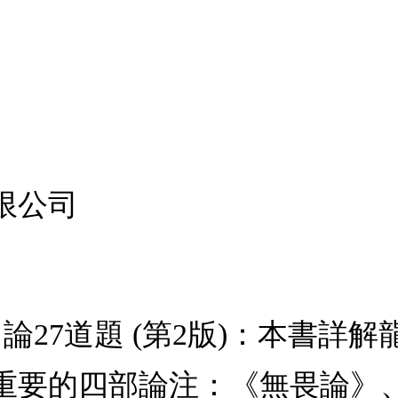
限公司
論27道題 (第2版)：本書詳
重要的四部論注：《無畏論》