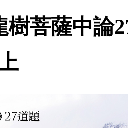
龍樹菩薩中論27
線上