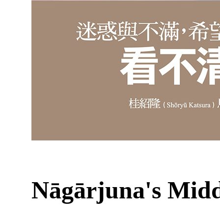
Nāgārjuna's Mid