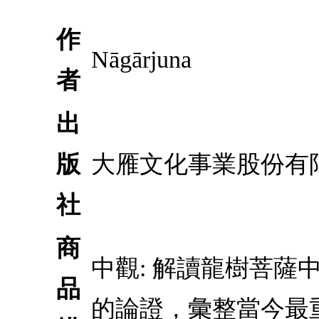
作
Nāgārjuna
者
出
版
大雁文化事業股份有
社
商
中觀: 解讀龍樹菩薩中
品
的論證，彙整當今最