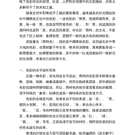
曉了色彩存在的原理。但是，人們對於視覺中的五彩繽紛，仍有太
多解答不了的未知之處。
隨著近些年對傳統手工藝的重新審視，越來越多的目光開始投
向中國傳統文化中的色彩，一波色彩的「懷舊」熱潮席捲而來。其
實，每一個「舊」也曾是閃閃發亮的「新」，對「舊」的認識與回
溯同時也是對「新」的反思與展望。存在於「舊時」的文化，不僅
包含了匠人精神、集體智慧，更關乎一個民族共有的精神財富。
原版書名《舊時色》，指的是中國傳統色彩。這些誕生於中華
大地的色彩，在歷經數千年生長、傳承與演變後，逐漸聚集形成一
個體量龐大、結構繁複的家族，其中的每一位成員都如同一個鮮活
的生命體，有著自己的前世今生。
一、色彩的名字從何而來
定義一種色彩，首先得從名字說起。舊時的色彩原本附著在服
飾、器物、裝飾、繪畫或建築中。然而在飽經風霜後，當年繽紛的
色彩也隨時間變得黯淡。所以，舊時色的留存還需要其他的載體，
漢字特殊的「象形」結構也成為一種特殊的色彩表達方式。
色彩的名稱是代碼，有著各自不同的來源，如「赤」、「黑」
都與火有關，「丹」是指紅色石頭，「朱」來自赤心朱木，
「藍」、「芸」等的艸則顯示其草本植物的屬性。隨著染織的普
及，更多織物相關的色名出現並廣泛應用，如「紅」、「縹」、
「紫」、「絳」等等。正因為漢字造字的特性，我們很容易找到這
些色名誕生的由來。
東漢的許慎在這方面可謂貢獻卓越。他所編撰的《說文解字》