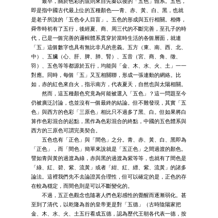
最早，關於色彩的規則來自先秦以後的「五色」體系。五色，
即是指中國古代最上位的五種顏色──青、赤、黃、白、黑，也就
是老子所說的「五色令人目盲」。五色的形成與五行相關。相傳，
舜帝時初有了五行，後經夏、商、周三代的不斷完善，至孔子的時
代，已是一個完善的邏輯體系貫穿於當時生活的各個層面，就連
「五」這個數字也具有無比非凡的意義。五方（東、南、西、北、
中）、五臟（心、肝、脾、肺、腎）、五音（宮、商、角、徵、
羽）、五色等等都源於五行，均能與「金、木、水、火、土」一一
對應。同時，每個「五」又互相關聯，形成一張連動的網絡。比
如，赤的紅色來自火，指示南方，代表夏天，自然也與太陽相關。
然而，這五種顏色究竟為何能被選入「五色」？這一問題至今
仍被廣泛討論，也並沒有一個最終的結論。但不難發現，其實「五
色」與西方的色彩「三原色」相比只不過多了黑、白。但如果將白
算作色彩混合的起點，黑作為色彩混合的終點，中國的五色體系與
西方的三原色可謂完美契合。
五色也有「正色」與「間色」之分。青、赤、黃、白、黑即為
「正色」，而「間色」簡單來說就是「五正色」之間過渡的顏色。
譬如青與黃的過渡為綠，赤與黑的過渡為紫等等，也就有了間色是
「綠、紅、碧、紫、流黃」或者「紺、紅、縹、紫、流黃」的諸多
論法。這裡我們先不去論證其合理性，但可以確定的是，正色的存
在較為穩定，而間色則是可以不斷變化的。
不過，五正色觀念也隨著人們色彩感性的覺醒而逐漸弱化。甚
至到了清代，以乾隆為首的皇帝更是對「五德」（古時陰陽家把
金、木、水、火、土五行看成五德，認為歷代王朝各代表一德，按