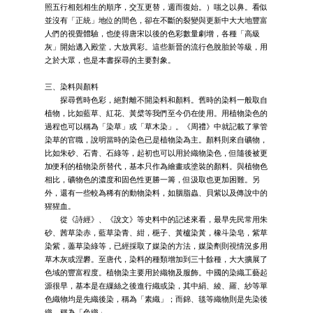
照五行相剋相生的順序，交互更替，週而復始。）嗤之以鼻。看似
並沒有「正統」地位的間色，卻在不斷的裂變與更新中大大地豐富
人們的視覺體驗，也使得唐宋以後的色彩數量劇增，各種「高級
灰」開始邁入殿堂，大放異彩。這些新晉的流行色脫胎於等級，用
之於大眾，也是本書探尋的主要對象。
三、染料與顏料
探尋舊時色彩，絕對離不開染料和顏料。舊時的染料一般取自
植物，比如藍草、紅花、黃檗等我們至今仍在使用。用植物染色的
過程也可以稱為「染草」或「草木染」。《周禮》中就記載了掌管
染草的官職，說明當時的染色已是植物染為主。顏料則來自礦物，
比如朱砂、石青、石綠等，起初也可以用於織物染色，但隨後被更
加便利的植物染所替代，基本只作為繪畫或塗裝的顏料。與植物色
相比，礦物色的濃度和固色性更勝一籌，但汲取也更加困難。另
外，還有一些較為稀有的動物染料，如胭脂蟲、貝紫以及傳說中的
猩猩血。
從《詩經》、《說文》等史料中的記述來看，最早先民常用朱
砂、茜草染赤，藍草染青、紺，梔子、黃櫨染黃，橡斗染皂，紫草
染紫，藎草染綠等，已經採取了媒染的方法，媒染劑則視情況多用
草木灰或涅礬。至唐代，染料的種類增加到三十餘種，大大擴展了
色域的豐富程度。植物染主要用於織物及服飾。中國的染織工藝起
源很早，基本是在繅絲之後進行織或染，其中絹、綾、羅、紗等單
色織物均是先織後染，稱為「素織」；而錦、毯等織物則是先染後
織，稱為「色織」。