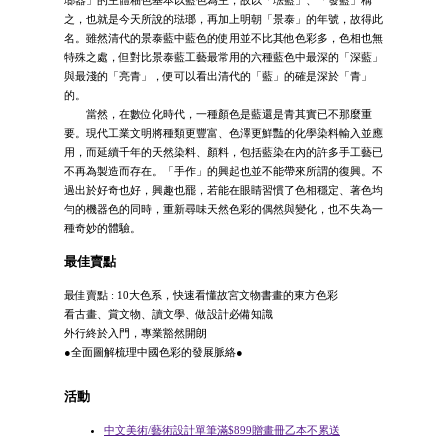
之，也就是今天所說的琺瑯，再加上明朝「景泰」的年號，故得此
名。雖然清代的景泰藍中藍色的使用並不比其他色彩多，色相也無
特殊之處，但對比景泰藍工藝最常用的六種藍色中最深的「深藍」
與最淺的「亮青」，便可以看出清代的「藍」的確是深於「青」
的。
當然，在數位化時代，一種顏色是藍還是青其實已不那麼重
要。現代工業文明將種類更豐富、色澤更鮮豔的化學染料輸入並應
用，而延續千年的天然染料、顏料，包括藍染在內的許多手工藝已
不再為製造而存在。「手作」的興起也並不能帶來所謂的復興。不
過出於好奇也好，興趣也罷，若能在眼睛習慣了色相穩定、著色均
勻的機器色的同時，重新尋味天然色彩的偶然與變化，也不失為一
種奇妙的體驗。
最佳賣點
最佳賣點 : 10大色系，快速看懂故宮文物書畫的東方色彩
看古畫、賞文物、讀文學、做設計必備知識
外行終於入門，專業豁然開朗
●全面圖解梳理中國色彩的發展脈絡●
活動
中文美術/藝術設計單筆滿$899贈畫冊乙本不累送