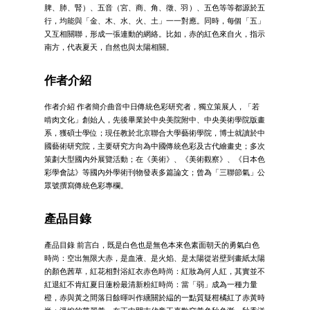
脾、肺、腎）、五音（宮、商、角、徵、羽）、五色等等都源於五
行，均能與「金、木、水、火、土」一一對應。同時，每個「五」
又互相關聯，形成一張連動的網絡。比如，赤的紅色來自火，指示
南方，代表夏天，自然也與太陽相關。
作者介紹
作者介紹 作者簡介曲音中日傳統色彩研究者，獨立策展人，「若
啃肉文化」創始人，先後畢業於中央美院附中、中央美術學院版畫
系，獲碩士學位；現任教於北京聯合大學藝術學院，博士就讀於中
國藝術研究院，主要研究方向為中國傳統色彩及古代繪畫史；多次
策劃大型國內外展覽活動；在《美術》、《美術觀察》、《日本色
彩學會誌》等國內外學術刊物發表多篇論文；曾為「三聯節氣」公
眾號撰寫傳統色彩專欄。
產品目錄
產品目錄 前言白，既是白色也是無色本來色素面朝天的勇氣白色
時尚：空出無限大赤，是血液、是火焰、是太陽從岩壁到畫紙太陽
的顏色茜草，紅花相對浴紅衣赤色時尚：紅妝為何人紅，其實並不
紅退紅不肯紅夏日蓮粉最清新粉紅時尚：當「弱」成為一種力量
橙，赤與黃之間落日餘暉叫作纁關於緼的一點質疑柑橘紅了赤黃時