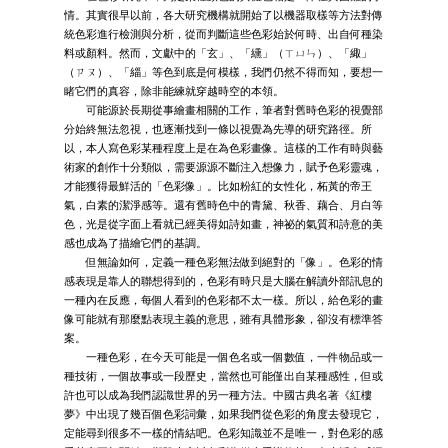
情。其實很早以前，各大研究機構就開始了以機器取樣等方法對傳
統色彩進行檢測與分析，從而判斷這些色彩始於何時、出自何種染
料或顏料。然而，文獻中的「玄」、「纁」（ㄒㄩㄣ）、「緅」
（ㄗㄡ）、「緇」等色到底是何模樣，我們仍然不得而知，要想一
睹它們的真容，除非能練就穿越時空的本領。
可能源於長期從事繪畫相關的工作，筆者對舊時色彩的視覺部
分始終無法忽視，也逐漸找到一條以視覺為先導的研究路徑。所
以，本人寫色彩某種程度上是在為色彩畫像。這樣的工作有時與藝
術家的創作十分類似，需要源源不斷注入想像力，賦予色彩靈魂，
才能獲得最鮮活的「色彩像」。比如粉紅的女性化，柘黃的帝王
氣，白素的潔淨感等。還有舊時色中的青黛、秋香、藕合、月白等
色，光是從字面上看就已經美得如詩如畫，神祕的氣質和詩意的美
感也成為了描繪它們的基調。
但無論如何，定義一種色彩無法做到絕對的「像」。色彩的情
感表現是靠人的聯想得到的，色彩有時只是大腦在解讀外部訊息的
一種內在反應，每個人看到的色彩都不太一樣。所以，給色彩的畫
像可能就有那麼點表現主義的意思，雖有具體形象，卻沒有標準答
案。
一種色彩，在今天可能是一個色名或一個數值，一件物品或一
種技術，一個故事或一段歷史，當然也可能僅出自某種感性，但或
許也可以成為我們認識世界的另一種方法。中國古典名著《紅樓
夢》中出現了幾百個色彩詞彙，如果我們從色彩的角度去發現它，
定能尋到很多不一樣的情結吧。色彩知識並不是唯一，對色彩的感