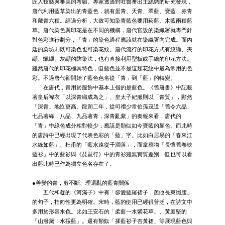
匠人技藝與審美的考驗。專家透過對吐魯番出土絲綢的研究發現，
唐代利用藍草染出的青藍色，就有蛋青、天青、翠藍、寶藍、赤青
和藏青六種。經過分析，大致可知染青藍色要用菘藍、木藍兩種藍
草。唐代染色與印花是在不同的機構，唐代官設的染織署就專門針
對色彩進行劃分，「青」的染色過程應該就在染織署內完成。而內
廷的染坊則既可染色也可染花紋。唐代流行的印花方式有絞纈、夾
纈、蠟纈、灰纈的防染法，也有直接利用型板或手繪的印花方法。
雖然唐代的印花極具特色，但藍色並不是這類花紋中最為常用的色
彩。不過唐代卻開始了藍色色名從「青」到「藍」的轉變。
在唐代，青用於服飾中基本上指的是藍色。《舊唐書》中記載
著皇后褘衣「以深青織成為之」、皇太子妃服則以「青質」，顯然
「深青」地位更高。龍朔二年，從司禮少常伯孫茂道「舊令六品、
七品著綠，八品、九品著青，深青亂紫」的奏報來看，唐代的
「青」中綠色成分相對較少，應該是類似如今寶藍的顏色。而此時
的唐詩中已經出現了代表色彩的「藍」字。比如白居易的「春來江
水綠如藍」、杜甫的「藍水遠從千澗落」，而韋應物「長懷舊卷映
藍衫」中的藍衫與《琵琶行》中的青衫雖無實質差別，但也可以看
出藍此時已作為獨立色名存在了。
●善變的青，剪不斷、理還亂的藍青關係
五代和凝的《河滿子》中有「卻愛藍羅裙子，羨他長束纖腰」
的句子，指向性更為明確。宋時，藍的使用已經很普泛，在詩文中
多用於形容水色。比如王安石的「柔藍一水縈花草」、黃庭堅的
「山潑黛，水挼藍」。還有類似「揉藍衫子杏黃裙」等展現藍色與