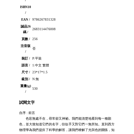
/
ISBN10
/
EAN /
9786267831328
誠品26
2683114476008
碼 /
頁數 /
256
注音版
否
/
裝訂 /
P:平裝
語言 /
1:中文 繁體
尺寸 /
23*17*1.5
級別 /
N:無
重量(g)
530
/
試閱文字
自序 : 前言
色彩無處不在，尋常卻又神祕。我們能清楚地看到每一種顏
色，並大致知道它們的名字，但似乎又對它們一無所知。直到西方
物理學為我們提供了科學的解答，讓我們瞭解了光與色的關係，知