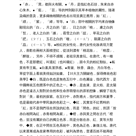
●「赤」、「黑」都與火有關。●「丹」是指紅色石頭，朱來自赤
心朱木。●「藍」、「芸」等的艸則顯示其草本植物的屬性。隨著
染織的普及，更多織物相關的色名出現並廣泛應用，如「紅」、
「縹」、「紫」、「絳」等等。●「白」部中相關的字均來自物像
顯現出的「白」。月之白的「皎」、日之白的「曉」、膚之白的
「皙」、老人之白的「皤」，霜雪之白的「皚」、草花之白的
「皅」（ㄆㄚ）、玉石之白的「曒」（ㄐㄧㄠˇ）、顯露之白的
「皛」（ㄐㄧㄠˇ）等。●粉紅的女性化，唐代女性化妝表現力驚
人，喜歡在兩頰大面積塗紅，從淡到濃有「桃花妝」、「曉霞」、
「醉妝」。另外，不得不感慨，老祖宗真會玩。在唐代，有一種
色，不是那麼紅，叫退紅（也叫褪紅），跟今天的粉紅類似。●柘
黃有帝王氣。●白素具潔淨感。●青黛、秋香、藕合、月白等色，
單從字面上看就美得如詩如畫。【10大主力關鍵色，探尋傳統色彩
美學】◆白，既是白色也是無色五行中，白色屬金，指代西方，是
中國傳統五色體系中的正色之一。◆赤，是血液、是火焰、是太陽
赤色是遠古人類對於自然和生命所萌發出的原初想像，觸發了祖先
對於「美」最初的探索。在五行中，赤對應火，指代南方和夏季，
也是最能代表中華民族的色彩之一。◆紅，其實並不紅舊時的
「紅」並不是我們現在所說的紅色，而是「間色」的紅，所謂「按
赤白相間為紅，赤青相間為紫」。◆橙，赤與黃之間在古代「橙
色」並沒有屬於自己的獨立色系，而是分散在赤、紅、黃等大類
中。◆黃，在正中間在五色系統中，黃色為正色，象徵土地。唐代
以來逐漸成為皇家專用的色彩，被列為禁色，普通百姓不能再使