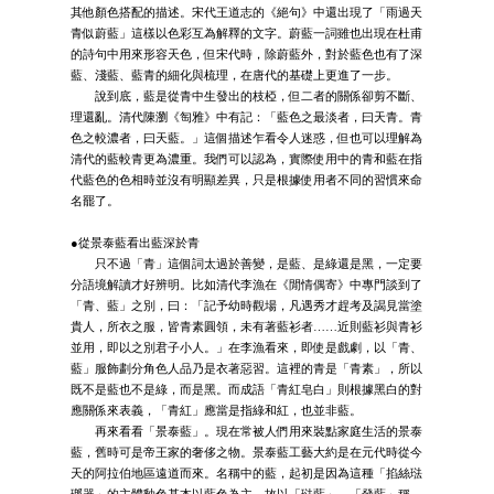
其他顏色搭配的描述。宋代王道志的《絕句》中還出現了「雨過天
青似蔚藍」這樣以色彩互為解釋的文字。蔚藍一詞雖也出現在杜甫
的詩句中用來形容天色，但宋代時，除蔚藍外，對於藍色也有了深
藍、淺藍、藍青的細化與梳理，在唐代的基礎上更進了一步。
說到底，藍是從青中生發出的枝椏，但二者的關係卻剪不斷、
理還亂。清代陳瀏《匋雅》中有記：「藍色之最淡者，曰天青。青
色之較濃者，曰天藍。」這個描述乍看令人迷惑，但也可以理解為
清代的藍較青更為濃重。我們可以認為，實際使用中的青和藍在指
代藍色的色相時並沒有明顯差異，只是根據使用者不同的習慣來命
名罷了。
●從景泰藍看出藍深於青
只不過「青」這個詞太過於善變，是藍、是綠還是黑，一定要
分語境解讀才好辨明。比如清代李漁在《閒情偶寄》中專門談到了
「青、藍」之別，曰：「記予幼時觀場，凡遇秀才趕考及謁見當塗
貴人，所衣之服，皆青素圓領，未有著藍衫者……近則藍衫與青衫
並用，即以之別君子小人。」在李漁看來，即使是戲劇，以「青、
藍」服飾劃分角色人品乃是衣著惡習。這裡的青是「青素」，所以
既不是藍也不是綠，而是黑。而成語「青紅皂白」則根據黑白的對
應關係來表義，「青紅」應當是指綠和紅，也並非藍。
再來看看「景泰藍」。現在常被人們用來裝點家庭生活的景泰
藍，舊時可是帝王家的奢侈之物。景泰藍工藝大約是在元代時從今
天的阿拉伯地區遠道而來。名稱中的藍，起初是因為這種「掐絲琺
瑯器」的主體釉色基本以藍色為主，故以「琺藍」、「發藍」稱