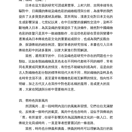
日本在這方面的研究可謂成果豐厚。上村六郎、吉岡幸雄等先
驅對中、日兩國的傳統染織色彩的細緻梳理與分析，為後學的我們
提供了太多寶貴的素材及經驗。眾所周知，漢唐文化對日本文化的
生成影響深遠，七世紀以來，在中日頻繁的接觸性交流中，染料不
斷地傳入日本，為其染織的發展提供了先決條件。雖然對中國織物
色彩的借鑒只是其中一個細微動作，但這些色彩卻在受容與變遷中
逐漸成為日本傳統色彩文化的重要組成部分，也成為我們反觀自
身、探源傳統的絕佳例證。鑒於筆者的研究領域，本書也引入日本
傳統色彩中的諸多案例，以便大家進行對照解讀。
當然，通用漢字的中、日在染織色彩研究中存在的問題也十分
類似。比如各類絲織物及其色名在不同時代都有不同的稱呼，常有
同名異實或同實異名的情況，有些也不能確知到底為何。這是由於
古人對織物色彩分類的標準和現代大有不同，用於織物的染料及色
名時常含混不清，甚至還常有幾種色彩相互解釋的情況。指向性不
明確，加之古代文人在寫作中對色彩名稱的濫用，造成更大的混
淆，大家在閱讀與分析中需要格外注意。
四、舊時色與新風尚
所謂風尚，是一段時間內流行的風氣和習慣。它們往往充滿變
化、反映著一個時代的氣質。風尚中也包含時尚，這似乎與傳統的
「舊」有所違背，但卻不影響其作為認識傳統文化的一個入口。把
傳統文化寫成時尚，一直是筆者想要嘗試的一條道路。
當然，時尚也分狹義和廣義，狹義的時尚可以理解為流行的裝