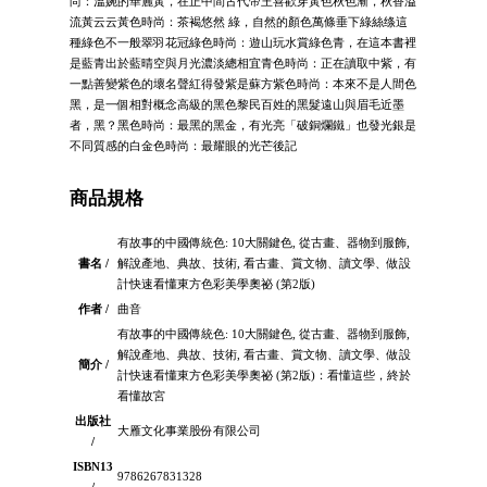
尚：溫婉的華麗黃，在正中間古代帝王喜歡穿黃色秋色漸，秋香溢
流黃云云黃色時尚：茶褐悠然 綠，自然的顏色萬條垂下綠絲绦這
種綠色不一般翠羽花冠綠色時尚：遊山玩水賞綠色青，在這本書裡
是藍青出於藍晴空與月光濃淡總相宜青色時尚：正在讀取中紫，有
一點善變紫色的壞名聲紅得發紫是蘇方紫色時尚：本來不是人間色
黑，是一個相對概念高級的黑色黎民百姓的黑髮遠山與眉毛近墨
者，黑？黑色時尚：最黑的黑金，有光亮「破銅爛鐵」也發光銀是
不同質感的白金色時尚：最耀眼的光芒後記
商品規格
有故事的中國傳統色: 10大關鍵色, 從古畫、器物到服飾,
書名 /
解說產地、典故、技術, 看古畫、賞文物、讀文學、做設
計快速看懂東方色彩美學奧祕 (第2版)
作者 /
曲音
有故事的中國傳統色: 10大關鍵色, 從古畫、器物到服飾,
解說產地、典故、技術, 看古畫、賞文物、讀文學、做設
簡介 /
計快速看懂東方色彩美學奧祕 (第2版)：看懂這些，終於
看懂故宮
出版社
大雁文化事業股份有限公司
/
ISBN13
9786267831328