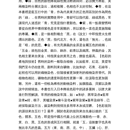
用。◆綠，自然的顏色傳統綠色無法輕易得到，必須費力將藍、黃
兩種染料分層次染出，過程複雜，色相也不太好控制。◆青，在這
本書裡是藍五行中的「青」作為代表東方的正色而區別於作為間色
的「綠」，在舊時的實際使用中，青卻可以指代藍、綠或黑色，常
讓現代人迷惑於「青」究竟是指什麼顏色。◆紫，有一點善變舊時
要從自然界中獲得紫色是非常困難的，所以紫色一直也是貴族階級
的專屬。◆黑，是一個相對概念「黑」在《說文》中即指焚火生煙
燻出的顏色。正色「黑」指代北方、冬天，還包含「無光」，也就
是「暗」的意思。◆金，有光亮廣義的金原是金屬五色的統稱，
「五金」就包括金黃、銀白、銅赤、鉛青以及鐵黑。狹義的金，其
色相主要來自黃金，特指黃金的黃亮之色，價值也最高。【色彩的
產地與技術】舊時的染料一般取自植物，比如藍草、紅花、黃檗等
我們至今仍在使用。顏料則來自礦物，比如朱砂、石青、石綠等，
起初也可以用於織物染色，但隨後被更加便利的植物染所替代。與
植物色相比，礦物色的濃度和固色性更勝一籌，但汲取也更加困
難。另外，還有一些較為稀有的動物染料，如胭脂蟲、貝紫以及傳
說中的猩猩血。本書也引入日本傳統色彩中的諸多案例，以便大家
進行對照解讀。常用的植物染常識，如：●朱砂、茜草染赤●藍草
染青●紺，梔子、黃櫨染黃●橡斗染皂●紫草染紫●藎草染綠等，已
經採取媒染方法，媒染劑則視情況多用草木灰或涅礬。【色彩規則
的源頭來自五行？】最早，關於色彩的規則來自先秦以後的「五
色」體系。五色，即是指中國古代最上位的五種顏色──青、赤、
黃、白、黑。五色的形成與五行相關。就連「五」這個數字也具有
無比非凡的意義。五方（東、南、西、北、中）、五臟（心、肝、