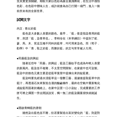
受其實更加關鍵。期盼大家以色彩為媒去重識傳統，在生活中感悟
色彩，在色彩中體味人生，或許就會為自己打開一扇門，進入一個
前所未有的全新世界。
試閱文字
內文 : 青出於藍
藍色是大多數人喜愛的顏色。最早，「藍」僅是指染青用的藍
草，所謂「藍，染青草也」。李時珍在《本草綱目》中提到了菘、
蓼、馬、木、莧這五種不同科的藍草，均可用來染色。而《荀子．
勸學》中「青，取之於藍，而勝於藍」的文句常常被人引用。
●民藝藍染的興起
隨著近些年「民藝」的興起，藍染工藝似乎也成為年輕人喜愛
的新風尚。藍染並不複雜，不太受空間限制，在家庭中也可染製。
藍染中的致色元素主要是從藍草葉莖中提煉出來的靛藍素。
藍染時要先經過水浸藍草這一發酵工藝，過濾後提取藍草中的
藍汁，再透過石灰來製造合適的酸鹼條件，最終在空氣中重新氧化
成靛藍而固著於纖維上。在家中設置一口小染缸，完成重要的工序
便可將之擱置一旁去閒談說笑，獨一無二的藍染圖案很快就能誕
生。
●開啟青轉藍的唐朝
雖然染出藍色並不難，但若要製造出富於變化的「藍」則是對