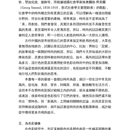
扮，譬如化妝、服飾等。而根據德國社會學家格奧爾格‧齊美爾
（Georg Simmel, 1858-1918，形式社會學主要開創者）的觀點，
社會學中的時尚概念則有更廣泛的定義，可以理解為一種源自階級
分野的、符合社會需要的產物。簡單來說，時尚並不是單純為了
「美」而創造。我們會發現，其實許多所謂的時尚並不具備普世意
義的美感，甚至還時常令人匪夷所思。所以，時尚的話語權其實只
被特定人群所掌控，即一小部分人創造的時尚為一大部分人挪用。
古代中國的皇帝按照自己的需求來規定和使用的色彩，大眾也
會無理由地效仿，試圖以靠近話語的中心。比如：齊桓公「惡紫」
的故事就是一個關於時尚的例證。所以，我們今天所知道的大部分
傳統色彩，其實在當時都在時尚的前沿。如今，風尚的話語導向更
為多元，流行色的普及與應用使得色彩在時尚中的位置更加清晰。
而不論是曾經的風潮還是現在的流行，色彩始終從不同層面、不斷
地引領人們對於風尚的思考。
本書每一章的最後一篇都以時尚為題，探討一些生活中常見的
風尚。從化妝、美容、穿衣，到喝茶、郊遊、斷捨離等生活方式，
這些本不在舊時色彩探討範疇之內的內容，卻永遠都離不開色彩。
或者說，很多時候是色彩指引了它們的發生。雖然現在我們還不能
作出「舊時色」與「新風尚」之間確切關聯的定論，但與其盲目地
崇拜傳統或追隨時尚，倒不如試著從時尚的角度觀看傳統，或許能
從中獲得更多共鳴與啟示。
五、為色彩畫像
在色彩研究中，判定某種顏色的具體色相是一件極其困難的事