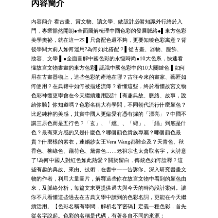
內容簡介
內容簡介 看古畫、賞文物、讀文學、做設計必備知識外行終於入
門，專業豁然開朗●全面圖解梳理中國色彩的發展脈絡●▌東方色彩
美學奧祕，就在這一本 ▌只會配色還不夠，更要知曉色彩寓意？背
後學問大前人如何運用?為何如此搭配？▌從古畫、器物、服飾、
妝容、文學 ▌●全面圖解中國色彩的永恆時尚●10大色系，快速看
懂故宮文物書畫的東方色彩▌認識中國色彩中的10大關鍵色 ▌如何
用在古畫器物上，這些色彩的產地在哪？古往今來的畫家、藝匠如
何使用？在典籍中如何被描述流傳？看懂這些，終於看懂故宮文物
色彩神髓更學會在今天繼續運用設計【有趣典故、脈絡、故事，說
給你聽】你知道嗎？色彩名稱大有學問，不同朝代流行什麼顏色？
比起純粹的美感，其實中國人更偏愛有憑有據的「漂亮」？中國不
講三原色而是五行色？「玄」、「纁」、「緅」、「緇」到底是什
色？最有東方感的又是什麼色？哪個顏色貴族專屬？哪個顏色最
貴？什麼樣的素衣，連婚紗女王Vera Wang都難企及？天青色、秋
香色、柳綠色、藕荷色、黛青色……老祖宗也太會取名字，太詩意
了!為何中國人對紅色如此熱愛？關於留白，傳統色如何詮釋？這
些有趣的典故、來由、技術，在書中一一告訴你。深入研究書畫文
物的作者，利用大量圖片，解釋這些你在故宮文物中看到的顏色由
來，及脈絡分析，每篇文末更提供過去與今天的時尚設計案例。讓
你不只看懂這些過去在古典文學中讀到的色彩名詞，更能在今天繼
續活用。【色彩名稱有學問，解析名字密碼】定義一種色彩，首先
從名字說起。色彩的名稱是代碼，有著各自不同的來源：