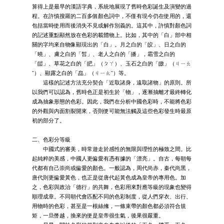
算得上是最早的漢語字典，系統地展現了舊時色彩誕生及演變的過
程。在許慎搜羅的二百多個顏色詞中，不僅有現今仍在使用的，還
包括當時使用而後消失不見或解作別義的。這其中，許慎對顏色詞
的記述重點顯然放在色彩的載體物上。比如，其中的「白」部中相
關的字均來自物像顯現出的「白」。月之白的「皎」、日之白的
「曉」、膚之白的「皙」、老人之白的「皤」，霜雪之白的
「皚」、草花之白的「皅」（ㄆㄚ）、玉石之白的「皦」（ㄐㄧㄠ
ˇ）、顯露之白的「皛」（ㄐㄧㄠˇ）等。
這樣的記述方法充分契合「近取諸身，遠取諸物」的原則。所
以我們可以認為，舊時色正是初生於「物」，逐漸抽離才最終轉化
成為抽象形態的色彩。因此，我們在分析中國色彩時，不能將色彩
的外觀與內面割裂開來，否則便可能無法觸及這些色彩發生時最原
初的部分了。
二、色彩分等級
中國式的審美，時常遊走於感性的無限與理性的極致之間。比
起純粹的美感，中國人更偏愛有憑有據的「漂亮」。自古，每朝每
代都有自己崇尚或偏愛的顏色。一般認為，周代尚赤，秦代尚黑，
唐代則更偏愛黃色，也正是從唐代起黃色成為皇帝的專用色。加
之，色彩與政治「德行」的共舞，色彩用來對應等級的現象也變得
順理成章。不同朝代會匹配不同的色彩制度，從人們穿衣、出行、
用物時的色彩，甚至是一根絲絛，一條束帶的顏色都必須符合規
矩，一旦僭越，換來的便是皇帝很生氣，後果很嚴重。