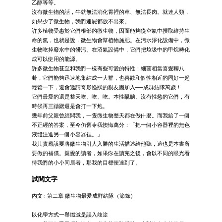
乙醇等等。
沒有微生物的話，牛就無法消化胃裡的草、無法長肉。就連人類，
如果少了微生物，我們連屁都放不出來。
許多植物受惠於它們根部的微生物，因而能夠從空氣中攫取維持生
命的氮，也就是說，微生物會幫植物施肥。在污水淨化設備中，微
生物吃掉廢水中的髒污。在沼氣設備中，它們把垃圾中的甲烷轉化
成可以使用的能源。
許多微生物甚至和我們一樣有些可愛的特性：細菌相當喜愛聊八
卦，它們能夠迅速地集結成一大群，也喜歡和個性相近的同好一起
輕鬆一下，還會邀請奇形怪狀的親友團加入──成群結隊萬歲！
它們最愛的還是整天吃、吃、吃。本性靦腆、沒有性慾的它們，有
時候再三躊躇還是會打一下炮。
幾年前父親曾經問我，一隻微生物整天都在做什麼。而我給了一個
不正經的答案，至今仍舊令我懊悔萬分：「把一個小容器裡的無色
液體注進另一個小容器裡。」
我其實應該要將微生物引人入勝的生活描述給他聽，這也是本書所
要做的補償。親愛的讀者，如果你在讀完之後，會以不同的眼光看
待我們的小小同居者，那我的目標便達到了。
試閱文字
內文 : 第二章 微生物最愛成群結隊（節錄）
以化學方式一舉殲滅是誤入歧途