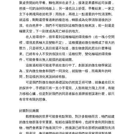
聚桌旁開始吃早餐。麵包屑掉在桌子上，接著是果醬和起司抹醬，
然後一坨奶油掉到地板上，另一邊也沾上炒蛋。早餐結束，一家之
主下令將殘局收拾乾淨：用熱水，再噴上一點適量的中性清潔劑。
就這樣，剛剛還營養過剩的棲息地，轉眼成為化學清除過後的沙
漠。在自然界中，我們不可能找到這種對微生物來說，前一刻還是
極樂天堂，下一刻便成為死亡峽谷的地方。
在人造環境中，很常看到這種極端的環境條件（在一塊小空間
裡，環境差異極大且變動不定）。這種擺盪給微生物構成了很大的
壓力，只是研究人員目前還不知道，微生物會因此惹出什麼事端
來。已經有令人不安的假說出現：這種狂野、變化極端的環境條
件，可能會養出無人能擋的超級細菌。
這個過程很可能老早就在進行中了。創新派的微生物學家認
為，室內微生物會和我們一同演化，就寵物一樣，而兩萬年的時
間，對這樣的演化來說綽綽有餘。
可是我們對微生物的基礎認知仍然貧乏得可憐，就像處在巨大
的探井中，手裡卻只有一支小手電筒。人類有能力飛上月球，有能
力移植心臟，但是對於我們的同居者躲在盾牌後密謀著什麼，卻只
有非常有限的想像。
好菌對抗黴菌
觀察動物的世界可能會有點幫助。對許多動物而言，牠們組建
的微生物群落非常重要。蚯蚓在攝取營養時，也經常會利用到微生
物，牠們會將葉子拖進洞穴中，然後讓已經等在那裡的細菌預先消
化。我承認，像這種體外的消化腸道會給我們的居家環境製造髒