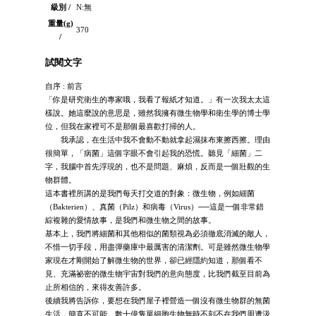
級別 /
N:無
重量(g)
370
/
試閱文字
自序 : 前言
「你是研究衛生的專家哦，我看了報紙才知道。」有一次我太太這
樣說。她這麼說的意思是，雖然我擁有微生物學和衛生學的博士學
位，但我在家裡可不是那個最喜歡打掃的人。
我承認，在生活中我不會動不動就拿起濕抹布東擦西擦。理由
很簡單，「病菌」這個字眼不會引起我的恐慌。聽見「細菌」二
字，我腦中首先浮現的，也不是問題、麻煩，反而是一個壯觀的生
物群體。
這本書裡所講的是我們每天打交道的對象：微生物，例如細菌
（Bakterien）、真菌（Pilz）和病毒（Virus）──這是一個非常錯
綜複雜的愛情故事，是我們和微生物之間的故事。
基本上，我們將細菌和其他相似的菌類視為必須徹底消滅的敵人，
不惜一切手段，用盡彈藥庫中最厲害的清潔劑。可是雖然微生物學
家現在才剛開始了解微生物的世界，卻已經隱約知道，那個看不
見、充滿祕密的微生物宇宙對我們的意向態度，比我們截至目前為
止所相信的，來得友善許多。
後續我將告訴你，要想在我們屋子裡營造一個沒有微生物群的無菌
生活，簡直不可能。數十億隻單細胞生物無時不刻不在我們周遭汲