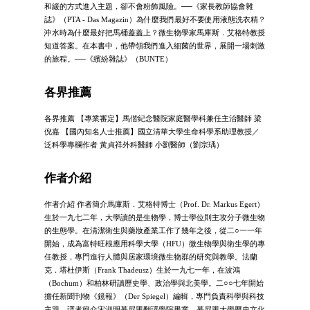
和緩的方式進入主題，卻不會粉飾風險。──《家長教師協會雜
誌》（PTA - Das Magazin）為什麼我們最好不要使用液態洗衣精？
沖水時為什麼最好把馬桶蓋蓋上？微生物學家馬庫斯．艾格特教授
知道答案。在本書中，他帶領我們進入細菌的世界，展開一場刺激
的旅程。──《繽紛雜誌》（BUNTE）
各界推薦
各界推薦 【專業審定】馬偕紀念醫院家庭醫學科兼任主治醫師 梁
倪嘉 【國內知名人士推薦】國立清華大學生命科學系助理教授／
泛科學專欄作者 黃貞祥外科醫師 小劉醫師（劉宗瑀）
作者介紹
作者介紹 作者簡介馬庫斯．艾格特博士（Prof. Dr. Markus Egert）
生於一九七二年，大學讀的是生物學，博士學位則主攻分子微生物
的生態學。在清潔衛生與藥妝產業工作了幾年之後，從二○一一年
開始，成為富特旺根應用科學大學（HFU）微生物學與衛生學的專
任教授，專門進行人體與居家環境微生物群的研究與教學。法蘭
克．塔杜伊斯（Frank Thadeusz）生於一九七一年，在波鴻
（Bochum）和柏林研讀歷史學、政治學與北美學。二○○七年開始
擔任新聞刊物《鏡報》（Der Spiegel）編輯，專門負責科學與科技
主題。譯者簡介宋淑明慕尼黑翻譯學院畢業，慕尼黑大學歷史文化