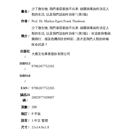
少了微生物, 我們連屁都放不出來: 細菌病毒如何決定人
書名 /
類的生活, 以及我們該如何自保? (第3版)
作者 /
Prof. Dr. Markus Egert Frank Thadeusz
少了微生物, 我們連屁都放不出來: 細菌病毒如何決定人
類的生活, 以及我們該如何自保? (第3版)：在這個病毒細
簡介 /
菌橫行、感染危機四伏的時刻，誰才是我們人類的終極
保命武器？
出版社
大雁文化事業股份有限公司
/
ISBN13
9786267752265
/
ISBN10
/
EAN /
9786267752265
誠品26
2682977439007
碼 /
頁數 /
288
裝訂 /
P:平裝
語言 /
1:中文 繁體
尺寸 /
21x14.8x1.8