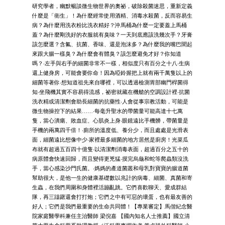
研究學者，幽默暢談微生物世界的奧祕，破除殺菌迷思，重新定義
什麼是「衛生」！為什麼經常使用酒精、消毒水殺菌，反而容易生
病？為什麼用洗衣粉比洗衣精好？沖馬桶為什麼一定要蓋上馬桶
蓋？為什麼剛洗好的衣服就有臭味？一天到底應該洗幾次手？牙膏
該怎麼選？含氟、抗菌、香味、還是泡沫多？為什麼我的嘴巴聞起
來跟大腸一樣臭？為什麼會有體臭？該怎麼避免才好？你知道
嗎？‧左手與右手的細菌非常不一樣，相似度只有百分之十八‧生病
還上健身房，可能會要你命！因為啞鈴握把上就有兩千萬隻以上的
細菌等著你‧想知道祖先來自哪裡，可以透過檢測胃部幽門桿菌得
知‧坐飛機其實不容易得流感，祕密就藏在機艙的空調設計裡‧抗菌
洗衣精或清潔劑會助長細菌的抗藥性‧人會從事宗教活動，可能是
微生物操控下的結果……‧每毫升聖水的帶菌量可能高達十七萬
隻，當心潰瘍、敗血症、心肌炎上身‧眼鏡遠比手機髒，帶菌量是
手機的兩萬四千倍！‧廁所的溫度低、養分少，而且處處是光滑表
面，細菌遠比想像中少‧家裡最多細菌的地方居然是廚房！光菜瓜
布就有超過五百四十億隻‧以清潔劑消毒表面，超過百分之五十的
病原體會快速回歸，而且變得更兇猛‧摸完烏龜和蛇等爬蟲類沒洗
手，當心感染沙門氏菌。‧媽媽的產道菌叢和母乳對寶寶的腸道菌
幫助很大，是他一生的健康基礎數以兆計的病毒、細菌、真菌和寄
生蟲，在我們周圍和身體裡活蹦亂跳。它們喜歡聊天、愛成群結
隊，再三躊躇還會打打炮；它們之中有可惡的壞蛋，也有最友善的
好人；它們是我們最重要的生命共同體！【專業審定】馬偕紀念醫
院家庭醫學科兼任主治醫師 梁倪嘉 【國內知名人士推薦】國立清