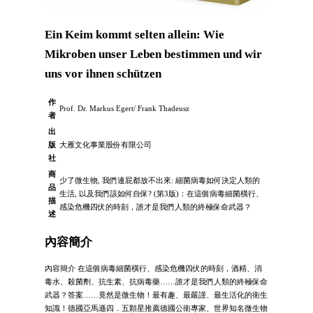
Ein Keim kommt selten allein: Wie
Mikroben unser Leben bestimmen und wir
uns vor ihnen schützen
作
Prof. Dr. Markus Egert/ Frank Thadeusz
者
出
版
大雁文化事業股份有限公司
社
商
少了微生物, 我們連屁都放不出來: 細菌病毒如何決定人類的
品
生活, 以及我們該如何自保? (第3版)：在這個病毒細菌橫行、
描
感染危機四伏的時刻，誰才是我們人類的終極保命武器？
述
內容簡介
內容簡介 在這個病毒細菌橫行、感染危機四伏的時刻，酒精、消
毒水、殺菌劑、抗生素、抗病毒藥……誰才是我們人類的終極保命
武器？答案……竟然是微生物！最有趣、最嚴謹、最生活化的衛生
知識！德國亞馬遜四．五顆星推薦德國公衛專家、世界知名微生物