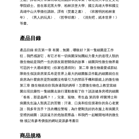
學院碩士。曾在慕尼黑大學、柏林洪堡大學、國立高雄大學和國立
高雄中山大學擔任講師。譯有《焚書之書》、《班雅明的柏林童
年》、《男人的玩具》、《哲學叩應》、《消失吧，紙本世界！》
等書。
產品目錄
產品目錄 前言第一章 有菌，無菌，哪個好？第一隻細菌是工作
狂，我們感謝它，有它才有一切病菌深知團結力量大的道理人類的
微生物組是我們一生的朋友親密關係的故事：細菌與性微生物界最
可惡的十大通緝要犯（你家也遇得到） 第二章 微生物最愛成群結
隊衛生假說廚房菜瓜布是世界上最大的細菌飯店作亂的細菌就住在
廚房為什麼廁所是對細菌沒有吸引力的禁區手機和眼鏡上的微生物
第三章 微生物就在你我身邊我的媽呀！怎麼微生物也上教堂當細
菌出現抗藥性一隻細菌去旅行運動會殺了你？談談健身房裡的細菌
「爸爸，那是蟲嗎？！」兒童、寵物、寄生蟲 第四章 桿菌博士和
病菌先生論人類真正的苦難：汗液、口臭和痘痘摸著你的良心老實
說：我多常洗手？洗衣機拉警報，為什麼剛洗好的衣服上有病菌天
堂裡的細菌：談談遠方的危險星際蟲：和我們一起離開地球的微生
物 後記有參考價值的網站資源參考書目
商品規格