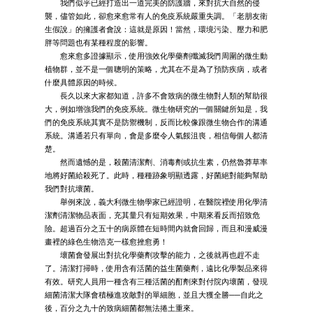
我們似乎已經打造出一道完美的防護牆，來對抗大自然的侵
襲，儘管如此，卻愈來愈常有人的免疫系統嚴重失調。「老朋友衛
生假說」的擁護者會說：這就是原因！當然，環境污染、壓力和肥
胖等問題也有某種程度的影響。
愈來愈多證據顯示，使用強效化學藥劑殲滅我們周圍的微生動
植物群，並不是一個聰明的策略，尤其在不是為了預防疾病，或者
什麼具體原因的時候。
長久以來大家都知道，許多不會致病的微生物對人類的幫助很
大，例如增強我們的免疫系統。微生物研究的一個關鍵所知是，我
們的免疫系統其實不是防禦機制，反而比較像跟微生物合作的溝通
系統。溝通若只有單向，會是多麼令人氣餒沮喪，相信每個人都清
楚。
然而遺憾的是，殺菌清潔劑、消毒劑或抗生素，仍然魯莽草率
地將好菌給殺死了。此時，種種跡象明顯透露，好菌絕對能夠幫助
我們對抗壞菌。
舉例來說，義大利微生物學家已經證明，在醫院裡使用化學清
潔劑清潔物品表面，充其量只有短期效果，中期來看反而招致危
險。超過百分之五十的病原體在短時間內就會回歸，而且和漫威漫
畫裡的綠色生物浩克一樣愈挫愈勇！
壞菌會發展出對抗化學藥劑攻擊的能力，之後就再也趕不走
了。清潔打掃時，使用含有活菌的益生菌藥劑，遠比化學製品來得
有效。研究人員用一種含有三種活菌的酊劑來對付院內壞菌，發現
細菌清潔大隊會積極進攻敵對的單細胞，並且大獲全勝──自此之
後，百分之九十的致病細菌都無法捲土重來。