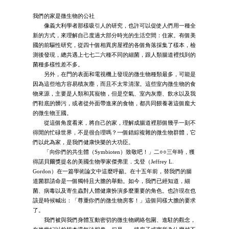
我們的家是微生物的公社
像義大利學者那樣吸引人的研究，也許可以促使人們用一種全
新的方式，來理解自己度過大部分時光的生活空間：住家。有個美
國的前驅性研究，從四十個相異房屋裡的各個角落採集了樣本，檢
測後發現，總共遇上七七二六種不同的細菌，跟人類腸道裡找到的
菌種多樣性差不多。
另外，在門的表面和電視機上發現的微生物種類最多，可能是
因為這些地方容易積灰塵，而且不太常清潔。這些室內微生物的食
物來源，主要是人類和其寵物，但是空氣、室內灰塵、飲水以及我
們鞋底的髒污，或者從外面帶進來的食物，都共同餵養著這個龐大
的微生物王國。
從這個角度看來，將自己的家，理解成腸道裡那個幾乎一刻不
得閒的忙碌世界，不是很合理嗎？一個錯綜複雜的微生物群體，它
們以此為家，是我們健康快樂的大功臣。
「向你們的共生體（Symbioten）致敬吧！」二○○三年時，獲
得諾貝爾獎提名的美國生物學家傑弗里．戈登（Jeffrey L.
Gordon）在一篇學術論文中這麼呼籲。在十五年前，替我們的腸
道菌群請命是一個獨特且大膽的舉動。如今，我們已經知道，細
菌、病毒以及寄生蟲對人體健康扮演多麼重要的角色。也許現在也
該是時候喊出：「尊重你們的微生物房客！」這個同樣大膽的要求
了。
我們被與我們身體互動密切的微生物網絡包圍、進駐的觀念，