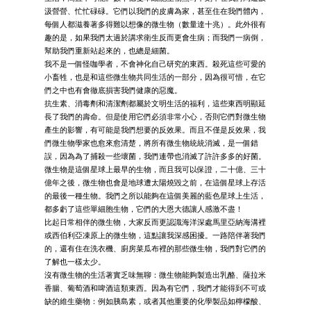
汲營營、忙忙碌碌。它們以我們的皮膚為家，甚至住在我們體內，
每個人都滋養著多得難以想像的微生物（數量達十兆）。此外很有
趣的是，如果我們太過於講求衛生反而更會生病；而我們一病倒，
幫助我們重新站起來的，也總是細菌。
我不是一個怪咖學者，不會神化自己研究的東西。殺死這些可愛的
小畜牲，也是和這些微生物共同生活的一部分，因為很可惜，在它
們之中也有會徹底損害我們健康的惡魔。
抗生素、消毒劑和清潔劑都屬於文明生活的福利，這些東西明顯延
長了我們的壽命。但是使用它們必須非常小心，否則它們對微生物
產生的影響，有可能是我們想要的反效果。而且不僅是反效果，我
們微生物學家也愈來愈清楚，將所有微生物統統消滅，是一個錯
誤，因為為了捕殺一些壞菌，我們連帶也消滅了許許多多的好菌。
微生物是這個星球上最早的生物，而且我可以保證，二十億、三十
億年之後，微生物也會是地球遭太陽燒毀之前，在這個星球上存活
的最後一種生物。我們之所以能夠在這個美麗的藍色星球上生活，
都多虧了這些單細胞生物，它們的大恩大德讓人感激不盡！
比起日常相伴的微生物，大家反而更認識海洋深處馬里亞納海溝裡
或西伯利亞凍原上的微生物，這點讓我深感困擾。一路陪伴著我們
的，還有住在洗衣機、廚房菜瓜布裡的那些微生物，我們對它們的
了解也一樣太少。
沒有微生物的生活著實乏味無聊：微生物能夠製造出乳酪、薩拉米
香腸、葡萄酒和啤酒這類東西。因為有它們，我們才能得到不可或
缺的維生藥物：例如胰島素，或者其他重要的化學製品如檸檬酸、