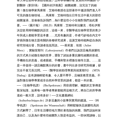
華大學生命科學系助理教授／泛科學專欄作者 黃貞祥外科醫師 小
劉醫師（劉宗瑀） 【國外好評推薦】 細菌細菌，沒完沒了的細
菌！微生物學家馬庫斯．艾格特教授在這部著作中邀請我們進入不
可見的微生物領域……馬庫斯．艾格特指出日常生活中最大的那些
細菌漩渦，並偷偷告訴我們，為什麼這些小小生物對我們如此重
要。──《圖片報》（BILD）馬庫斯．艾格特和法蘭克．塔杜伊斯
決定使用簡明幽默的語言，這樣一來，非醫學或生物學背景的青少
年與成人都能享受這本書……尤其有趣的是，作者巧妙地在內文中
穿插與微生物主題有關的各種研究成果，這讓艾格特能夠從自身的
研究領域出發，對讀者侃侃而談。──茱莉葉．玫慈（Juliet
Merz），實驗室期刊（Laborjournal）作者們以詼諧且極具娛樂性
的方式來介紹微生物的世界，選取了諸如多重抗藥性細菌的形成、
手機衛生的意義，或者眼鏡、手機和聖水裡微生物等主題。……這
是一本值得一讀且幽默萬分的好書，書中列出多項研究與根據，卻
完全不會冗長沉悶。──《醫學技術助理專業與就業期刊》（MTA
Dialog）這本讀物輕鬆有趣、令人愛不釋手，且極富教育意義。不
論對微生物學專業或非自然科學背景的讀者，都是一本好書。
──《生物學色譜》（BioSpektrum）用容易理解、幽默的文筆傳達
艱深知識，如果每一個學者專家都能用這種方式，將自己的所學傳
達給一般大眾，該有多好！──文化書薦網站
（kulturbuchtipps.de）許多逗趣的小故事與實用的建議。──《科
學色譜》（Spektrum der Wissenschaft）用輕鬆愉快且娛樂性高的
方式解釋了，日常生活哪些地方潛伏著危險的病菌、我們該如何保
護自己，以及為什麼有些細菌對人類是有益的。一部休閒讀物，以