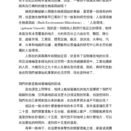
在半世紀以前根本還無法想像。但是，一棟房子或寓所為什麼就不
能有自己獨特的微生物基因組呢？
雖然距離破解人體微生物基因組的奧祕，還需要一段很長的時
間，但是微生物學家早已看到了另一個新的研究領域：人造環境微
生物基因組（Built-Environment-Mikrobiom）。「人造環境」
（gebaute Umwelt）指的是一切經由人類所打造設立的環境，地球
表面沒有冰雪覆蓋的地方，大約有百分之六由住宅、醫院、辦公
室、超級市場、工業區、體育設施、飯店、游泳池、火車站、汽
車、火車和地鐵所佔據，連潛艇和位置偏遠的研究中心和太空站都
屬於人造環境。
人類在約莫兩萬年前開始定居，於是有了這類棲息地的出現，
而且這種極度多樣化的生活空間一直在持續擴展當中。工業化國家
的人民，大概百分之九十的人生都在室內度過。因此，將研究焦點
放在對我們健康如此重要的生活空間，現在是時候了。
我們的家是氣候最極端的區域
若在課堂上問學生，地球上氣候最瘋狂的地方是哪裡？我們可
能聽到北極、亞馬遜地區或戈壁大沙漠這類的答案。但誰想得到，
我們在自己家裡創造出來的氣候，在自然界裡永遠不可能出現？
假設在一個冷得什麼都會碎掉的冬日早晨，室外溫度攝氏零下
二十度，我們開窗透氣十五分鐘。接著關上窗戶，打開暖氣將室內
溫度控制在舒適的二十五度。我可想不到地球上有什麼地方，可以
在這麼短的時間內，達到四十五度的溫差。
再舉一個例子。在這麼有衝擊性的開窗透氣之後，家庭成員團