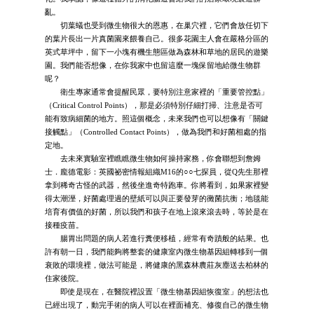
亂。
切葉蟻也受到微生物很大的恩惠，在巢穴裡，它們會放任切下
的葉片長出一片真菌園來餵養自己。很多花園主人會在嚴格分區的
英式草坪中，留下一小塊有機生態區做為森林和草地的居民的遊樂
園。我們能否想像，在你我家中也留這麼一塊保留地給微生物群
呢？
衛生專家通常會提醒民眾，要特別注意家裡的「重要管控點」
（Critical Control Points），那是必須特別仔細打掃、注意是否可
能有致病細菌的地方。照這個概念，未來我們也可以想像有「關鍵
接觸點」（Controlled Contact Points），做為我們和好菌相處的指
定地。
去未來實驗室裡瞧瞧微生物如何操持家務，你會聯想到詹姆
士．龐德電影：英國祕密情報組織M16的○○七探員，從Q先生那裡
拿到稀奇古怪的武器，然後坐進奇特跑車。你將看到，如果家裡變
得太潮溼，好菌處理過的壁紙可以與正要發芽的黴菌抗衡；地毯能
培育有價值的好菌，所以我們和孩子在地上滾來滾去時，等於是在
接種疫苗。
腸胃出問題的病人若進行糞便移植，經常有奇蹟般的結果。也
許有朝一日，我們能夠將整套的健康室內微生物基因組轉移到一個
衰敗的環境裡，做法可能是，將健康的黑森林農莊灰塵送去柏林的
住家後院。
即使是現在，在醫院裡設置「微生物基因組恢復室」的想法也
已經出現了，動完手術的病人可以在裡面補充、修復自己的微生物