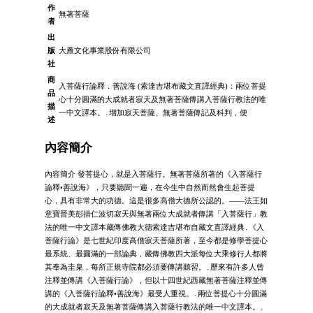
作
無著菩薩
者
出
版
大雁文化事業股份有限公司
社
商
入菩薩行論釋．善說海 (索達吉堪布藏文直譯經典)：兩位菩提
品
心十分圓滿的大成就者寂天及無著菩薩傳講入菩薩行教法的唯
描
一中文譯本。․增加寂天菩薩、無著菩薩傳記及科判，便
述
內容簡介
內容簡介 發菩提心，就是入菩薩行。無著菩薩所著的《入菩薩行
論釋•善說海》，只要聽聞一遍，在今生中自然而然會生起菩提
心，具有非常大的功德。這是很多高僧大德所公認的。——法王如
意寶晉美彭措仁波切寂天與無著兩位大成就者傳講「入菩薩行」教
法的唯一中文譯本藏傳佛教大德索達吉堪布自藏文直譯經典․《入
菩薩行論》是七世紀印度高僧寂天菩薩所著，至今都是修學菩提心
最系統、最圓滿的一部論典，藏傳佛教四大派每位大乘修行人都將
其奉為圭臬，每所正規寺院都必須要傳講聽習。․歷來有許多人曾
注釋並傳講《入菩薩行論》，但以十四世紀西藏無著菩薩注釋並傳
講的《入菩薩行論釋•善說海》最受人重視。․兩位菩提心十分圓滿
的大成就者寂天及無著菩薩傳講入菩薩行教法的唯一中文譯本。․