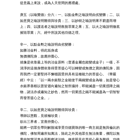
從意義上來說，成為人天世間的應禮處。
庚五（以喻贊德）分六：一、以點金劑之喻說明由劣變勝；二、以
如意寶之喻說明難得與珍貴；三、以妙樹之喻說明果不窮盡而增
上；四、以護送者之喻說明救脫罪業之果；五、以火之喻說明徹底
摧毀罪業；六、經中所說其他功德之理。
辛一、以點金劑之喻說明由劣變勝：
如勝冶金料，得此垢身成
無價佛陀身，故應持覺心。
就像是依靠最上等的冶金原料（普通金屬也能變成金子）一樣，不
清淨的這個身體依靠得受菩提心可以轉變成無價之寶的佛陀身，因
而我們一定要堅持不懈穩固受持具有這種能力的菩提心。《華嚴
經》中云：「以一兩水銀類之金能使千兩鐵變成金為喻，如是發心
水銀界善根以普皆迴向遍知之智所攝持，即能滅盡一切業惑障之鐵
物，諸法亦成遍知之妙色，然而一切業惑之鐵不能滅盡為一切智智
而發菩提心之金。」
辛二、以如意寶之喻說明難得與珍貴：
導師以慧觀，見彼極珍貴；
欲出三界者，宜善持覺心。
能將一切眾生帶到解脫城享受功德寶珠的唯一商主就是無與倫比的
佛陀，佛智周遍所知萬法，除此之外其他眾生無法衡量，佛陀以無
量的智慧認真全面觀察諸法時，徹底照見此菩提心最為難得，功德