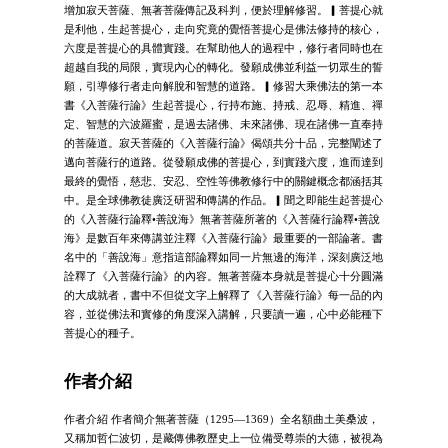
增加寂天菩薩、無著菩薩傳記及科判，便於理解修習。▎菩提心就
是利他，生起菩提心，走向究竟的覺悟菩提心是佛法修持的核心，
六度是菩提心的具體實踐。在幫助他人的過程中，修行者同時也在
超越自我的局限，實現內心的轉化。發願成佛並利益一切眾生的誓
願，引導修行者走向解脫和智慧的道路。▎修習大乘佛法的第一本
書《入菩薩行論》生起菩提心，行持布施、持戒、忍辱、精進、禪
定、智慧的六波羅蜜，是過去諸佛、未來諸佛、現在諸佛一直奉持
的菩薩道。寂天菩薩的《入菩薩行論》偈頌共分十品，完整闡述了
邁向菩薩行的道路。從發願成佛的菩提心，到實踐六度，進而達到
最終的覺悟，慈悲、安忍、空性等佛教修行中的關鍵概念都涵括其
中。是全球佛教徒廣泛研習和傳講的作品。▎聞之即能生起菩提心
的《入菩薩行論釋•善說海》無著菩薩所著的《入菩薩行論釋•善說
海》是數百年來傳講並注釋《入菩薩行論》最重要的一部論著。書
名中的「善說海」意指這部論釋如同一片無邊的海洋，深刻廣泛地
詮釋了《入菩薩行論》的內容。無著菩薩本身就是菩提心十分圓滿
的大成就者，書中不但從文字上解釋了《入菩薩行論》每一品的內
容，並從佛法和實修的角度深入講解，只要讀一遍，心中必能種下
菩提心的種子。
作者介紹
作者介紹 作者簡介無著菩薩（1295—1369）全名額曲土美桑波，
又稱加哲仁波切，是藏傳佛教歷史上一位備受尊崇的大德，被視為