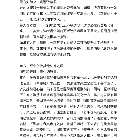
覺心如劫火，剎那毀諸罪。
末劫火能將一禪天以下的器世界焚毀無餘，同樣，依靠菩提心一剎
那間必定能從根本上焚毀五無間罪等一切深重罪業。《華嚴經》中
云：「能焚諸惡行如末劫火。」
善天尊者說：「一剎那之大安忍不緣所取，所以必定能焚燒（罪
業）。」其實，這種講法與前面所說的道理並不重複，前面是指壓
制罪業，這裡是說從根本上摧毀。
如果有人問：那麼，一顆菩提心具備這二種功德難道不矛盾嗎？
並不矛盾。如果獲得了越來越殊勝的菩提心，那麼功德也會越來越
超勝，是從循序漸進而獲得來講的。
辛六、經中所說其他功德之理：
彌勒諭善財：覺心德無量。
此外，擁有高超智慧的彌勒怙主對善財童子說：此菩提心的功德無
法估量。《華嚴經》中記載：「樂源城中商主堅財之子善財童子，
於文殊前發心後，為了尋覓菩薩學處而逐漸前行。爾時，至尊彌勒
正在南方海濱由毗盧遮那佛嚴飾具藏樓閣之一方，為如海菩薩眷屬
講經說法。善財童子見此情景，急忙頂禮。彌勒菩薩向諸眷屬讚頌
善財童子言：『且看意樂清淨者，堅財之子名善財，尋求殊勝菩提
行，來至智者我面前。』隨之對善財言：『善來善來慈悲汝，善來
彌勒壇城中，善來寂靜調柔尊，苦行之時疲倦否？』善財童子恭敬
請問：『聖者，我真實趨入無上菩提正道時，不知該如何勵力學修
菩薩學處，請您明示。』彌勒菩薩答言：『善男子，你已為善知識
所攝受。何以故？善男子，菩提心乃諸佛法之根本，猶如種子；可