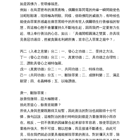
如是因佛力，世萌修福意。
例如：在烏雲密布的漆黑夜晚，偶爾依靠閃電的外緣一瞬間能使色
法昭彰顯著，現得極為明顯。同樣，借助佛陀的威德力，有時候也
能使由罪業所感處在痛苦黑暗中的所有世人偶爾萌生行善修福的智
慧，而這種心態不會屢屢持久不斷地生起，因而我們一定要努力生
起、增上奉行善法的心念。如云：「具備閒暇圓滿之雙翼，亦具現
見善惡功過目，然被貪圖名利網所擒，豈非已入罪業之籠中？」
丙二（入者之意樂）分二：一、發心之功德；二、受持之方法。
丁一（發心之功德）分三：一、真實功德；二、具功德之合理性；
三、讚歎具發心之補特伽羅。
戊一（真實功德）分二：一、共同功德；二、特殊功德。
己一（共同功德）分五：一、斷除罪業；二、成辦利樂；三、滿足
願望；四、名義轉移；五、以喻讚德。
庚一、斷除罪業：
故善恆微弱，惡大極難堪，
捨此菩提心，餘善豈能勝？
所依人身與意樂既難得又短暫，因此善法的對治也就顯得十分可
憐，換句話說，這種對治的善行時時刻刻都是力量微薄弱小而存
在。相反，一切不善業的因緣聚合起來卻非常容易，致使罪惡的力
量格外強大、勢不可擋，難以想像，而且接連不斷產生。由此可
見，現在我們就必須要具備能摧毀罪業的善法。對於彌天大罪，除