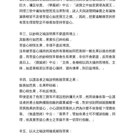
巨大，彌足珍貴。《華嚴經》中云：「諸寶之中如意寶堪為寶王，
同理三世中遍知智慧照見法界對境，諸人天與諸聲聞緣覺之有漏無
漏善根皆不及發菩提心如意寶王之價。」因此，想要遠離痛苦的所
有眾生理當堅定不移善加受持菩提心。
辛三、以妙樹之喻說明果不窮盡而增上：
其餘善行如芭蕉，果實生已終枯槁，
菩提心樹恆生果，非僅不盡反增茂。
沒有被菩提心攝持的其他所有善根如同芭蕉樹一般生果以後自然窮
盡，而菩提心的妙樹恆常都會生長果實，非但不會窮盡，反而會蒸
蒸日上。《寶篋經》中云：「文殊，各種樹以四大攝持而增長。文
殊，如是善根若以菩提心攝持、迴向佛果，則日益增長。」
辛四、以護送者之喻說明救脫罪業之果：
餘善如芭蕉，生果即枯槁；
覺心樹生果，不枯反增茂。
即便是造了危害三寶等不堪設想的彌天大罪，然而就像依靠一位護
送者的勇士能夠擺脫怨敵的嚴重威脅一樣，對於頃刻間就能脫離重
罪異熟果的菩提心，小心謹慎罪業的人們為什麼不依靠呢？理應依
靠。《無盡慧經》中云：「善男子，譬如依勇士可不懼諸怨敵，同
理，依真實菩提心勇士之菩薩不畏一切罪行怨敵。」
辛五、以火之喻說明徹底摧毀罪業：