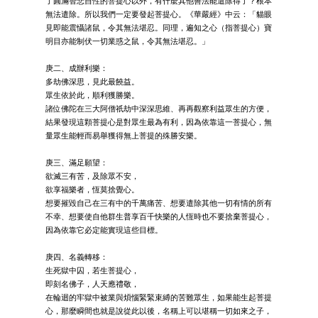
了圓滿智悲自性的菩提心以外，有什麼其他善法能遣除得了？根本
無法遣除。所以我們一定要發起菩提心。《華嚴經》中云：「貓眼
見即能震懾諸鼠，令其無法堪忍。同理，遍知之心（指菩提心）寶
明目亦能制伏一切業惑之鼠，令其無法堪忍。」
庚二、成辦利樂：
多劫佛深思，見此最饒益。
眾生依於此，順利獲勝樂。
諸位佛陀在三大阿僧祇劫中深深思維、再再觀察利益眾生的方便，
結果發現這顆菩提心是對眾生最為有利，因為依靠這一菩提心，無
量眾生能輕而易舉獲得無上菩提的殊勝安樂。
庚三、滿足願望：
欲滅三有苦，及除眾不安，
欲享福樂者，恆莫捨覺心。
想要摧毀自己在三有中的千萬痛苦、想要遣除其他一切有情的所有
不幸、想要使自他群生普享百千快樂的人恆時也不要捨棄菩提心，
因為依靠它必定能實現這些目標。
庚四、名義轉移：
生死獄中囚，若生菩提心，
即刻名佛子，人天應禮敬，
在輪迴的牢獄中被業與煩惱緊緊束縛的苦難眾生，如果能生起菩提
心，那麼瞬間也就是說從此以後，名稱上可以堪稱一切如來之子，