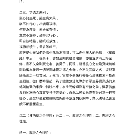
序。
庚三、功德之差別：
願心於生死，雖生廣大果，
猶不如行心，相續增福德。
何時為度盡 無邊眾有情，
立志不退轉，受持此行心；
即自彼時起，縱眠或放逸，
福德相續生，量多等虛空。
願菩提心在我們身處生死輪迴期間，可以產生廣大的果報，《華嚴
經》中云：「善男子，譬如金剛寶縱然壞損，亦勝過所有上等金
飾，且不失金剛寶之名。善男子，同理，發菩提心之金剛寶縱然離
開勤奮亦勝過一切聲聞緣覺功德之金飾，亦不失菩薩之名，復能遣
除輪迴之一切貧困。」然而，它並不是像行菩提心那樣接連不斷產
生福德。從什麼時候起，為了能使無邊無際所有眾生界從業惑的束
縛與輪迴的牢獄中解脫出來，在生死輪迴沒有空無之前，懷著義無
反顧的利他心真實受持行菩提心，自此以後如果沒有失毀這一行菩
提心，那麼即便處在睡眠或陶醉等放逸的狀態中，齊天洪福也會連
續不斷屢屢產生。
戊二（具功德之合理性）分二：一、教證之合理性；二、理證之合
理性。
己一、教證之合理性：