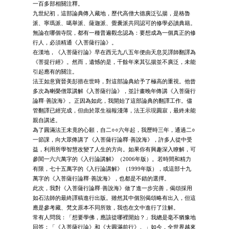
一百多部相關注釋。
九世紀初，這部論典傳入藏地，歷代高僧大德廣泛弘揚，是格魯
派、寧瑪派、噶舉派、薩迦派、覺囊派共同認可的修學必讀典籍。
無論在哪個寺院，都有一種普遍觀念認為：要想成為一個真正的修
行人，必須精通《入菩薩行論》。
在漢地，《入菩薩行論》早在西元九八五年便由天息災譯師翻譯為
《菩提行經》。然而，遺憾的是，千餘年來其弘揚並不廣泛，未能
引起應有的關注。
法王如意寶晉美彭措在世時，對這部論典給予了極高的重視。他曾
多次為喇榮僧眾講解《入菩薩行論》，並計畫晚年傳講《入菩薩行
論釋·善說海》。正因為如此，我開始了這部論典的翻譯工作。儘
管翻譯已經完成，但由於眾生福報淺薄，法王示現圓寂，最終未能
親自講述。
為了圓滿法王未竟的心願，自二○○六年起，我歷時三年，通過二○
一節課，向大眾傳講了《入菩薩行論釋·善說海》，許多人從中受
益，利用所學智慧改變了人生的方向。如果你有興趣深入瞭解，可
參閱一六六萬字的《入行論講解》（2006年版）。若時間和精力
有限，七十五萬字的《入行論講解》（1999年版），或這部十九
萬字的《入菩薩行論釋·善說海》，也都是不錯的選擇。
此次，我對《入菩薩行論釋·善說海》做了進一步完善，偈頌採用
如石法師的最終譯稿進行出版。雖然其中個別偈頌略有出入，但這
應是參考藏、梵文原本不同所致，我也在文中進行了注解。
常有人問我：「想要學佛，應該從哪裡開始？」我總是毫不猶豫地
回答：「《入菩薩行論》和《大圓滿前行》。」如今，全世界越來