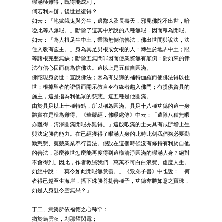
暇滿極難得，既得能成利，
倘若利未辦，後世豈復得？
如云：「地獄餓鬼與旁生，邊鄙以及長壽天，邪見佛陀不出世，喑
啞此等八無暇。」斷除了這其中所說的八種無暇，因而稱為閒暇。
如云：「為人根足生中土，業際無倒信佛法，佛出世間與說法，法
住入教有施主。」身為具足男根或女根的人；轉生於地界中土；眼
等諸根完整無缺；斷除五無間罪因而使業際無有顛倒；對如來的律
法有信心因而稱為信佛法。這以上是五種自圓滿。
佛陀現身於世；宣說佛法；因為有見諦的補特伽羅而使佛法得以住
世；根據聖者的證悟而開示教言令有緣者趨入佛門；有提供資具的
施主，這是指為利他眾的慈悲。這五種是他圓滿。
由於具足以上十種特點，所以稱為圓滿。具足十八種功德的這一身
體實在是極為難得。《華嚴經．佛暖處傳》中云：「遣除八種無暇
亦難得，清淨圓滿閒暇亦難得。」這般暇滿的士夫具有成辦增上生
與決定勝的能力。在已經獲得了暇滿人身的此時此刻我們務必要勤
勤懇懇、兢兢業業奉行善法。假設在這個時候沒有修持有利於自他
的善法，那麼後世怎麼能再度得到這樣清淨圓滿的暇滿人身？絕對
不會得到。因此，作者教誡我們，萬萬不可白白浪費、虛度人生。
如經中說：「莫令如此閒暇無意義。」《致弟子書》中也說：「何
者得已越至生海岸，播下殊勝菩提善種子，功德亦勝如意之寶珠，
如是人身誰令空無果？」
丁二、意樂所依福德之心稀罕：
猶於烏雲夜，剎那耀閃電；