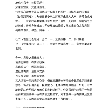
為信小乘者，妙臂問經中，
如來自宣說；其益極應理。
行菩提心能產生眾多福德這一點具有合理性，確鑿可靠的依據是
《妙臂請問經》，為使信解小乘之所有眾生趨入大乘，佛陀在此經
中云：「設若我為利樂無邊眾生而披上盔甲，則利樂一切有情之所
緣無邊，善根亦無邊故，即使放逸或睡眠，然於晝夜心之每剎那，
善根亦增長、強盛、圓滿。」
己二（理證之合理性）分二：一、意樂殊勝；二、加行殊勝。
庚一（意樂殊勝）分二：一、意樂之所緣廣大；二、宣說意樂超勝
世間。
辛一、意樂之所緣廣大：
若僅思療癒 有情諸頭疾，
具此饒益心，獲福無窮盡。
況欲除有情 無量不安樂，
乃至欲成就 有情無量德。
某人懷著一顆慈悲的心腸，僅僅想用藥物等治癒少數眾生的頭痛腦
熱等，就證明他具有一顆饒益心，也能獲得無量福德。對此，有些
論師是結合匝哦之女的公案進行講解的。作為觀想所緣境的一切眾
生而希望消除每一位有情的無量痛苦、渴求使每一位有情具足無量
安樂的人，能獲得無量福德當然就更不言而喻了。
辛二、宣說意樂超勝世間：