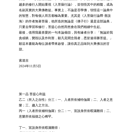
越多的修行人開始重視《入菩薩行論》，並領悟其中的精髓，成為
名副其實的大乘佛教徒。事實上，不論是否學佛，領悟這一論典中
的智慧，對每個人而言都極為重要。尤其是《入菩薩行論釋·善說
海》的作者無著菩薩，他所造的無論是《佛子行》還是這部論典，
只要去學習和修行，菩提心自然而然會在我們相續中生起。
最後，借用我最喜愛的一句本論偈頌，與有緣者分享：「無論於我
貪或嗔，贊毀以及作利害，願凡見聞念我者，悉皆速得勝菩提。」
願這本書能為每位讀者帶來啟發，讓你真正品味到大乘佛法的甘
甜。
索達吉
2024年11月5日
第一品 菩提心利益
乙二（所入之自性）分三：一、入者所依補特伽羅；二、入者之意
樂；三、趨入之方法。
丙一（入者所依補特伽羅）分二：一、宣說身所依暇滿難得；二、
意樂所依福德之心稀罕。
丁一、宣說身所依暇滿難得：