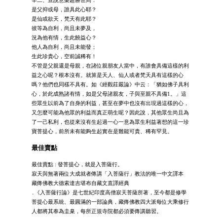
是父抑或母，誰具此心耶？
是仙或欲天，梵天有此耶？
彼等為自利，尚且未夢及，
況為他有情，生此饒益心？
他人為自利，尚且未能發；
生此珍貴心，空前誠稀有！
不管是父親還是母親，在諸位親朋友人當中，有誰會具備這樣的利
益之心呢？根本沒有。就算是天人、仙人或者梵天具有這樣的心
嗎？他們也同樣不具有。如《經觀莊嚴論》中云：「猶如佛子具利
心，於此成熟諸有情，如是父母諸親友，子與至親不具備1。」這
些眾生以前為了自身的利益，甚至在夢中也沒有出現過這樣的心，
又怎麼可能為他眾的利益而真正萌生呢？因此說，其他眾生尚且為
了一己私利，也從來沒有生起過一心一意為眾生利益著想的這一珍
寶菩提心，前所未有能夠生起實在是難能可貴、稀有罕見。
最佳賣點
最佳賣點 : 發菩提心，就是入菩薩行。
寂天與無著兩位大成就者傳講「入菩薩行」教法的唯一中文譯本
藏傳佛教大德索達吉堪布自藏文直譯經典
․《入菩薩行論》是七世紀印度高僧寂天菩薩所著，至今都是修學
菩提心最系統、最圓滿的一部論典，藏傳佛教四大派每位大乘修行
人都將其奉為圭臬，每所正規寺院都必須要傳講聽習。