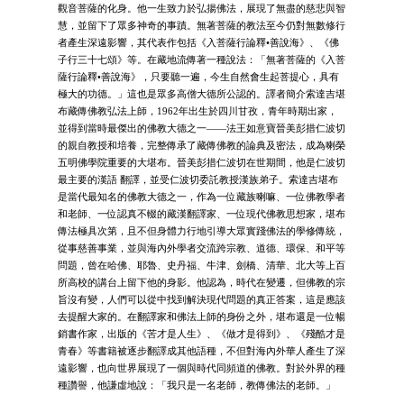
觀音菩薩的化身。他一生致力於弘揚佛法，展現了無盡的慈悲與智
慧，並留下了眾多神奇的事蹟。無著菩薩的教法至今仍對無數修行
者產生深遠影響，其代表作包括《入菩薩行論釋•善說海》、《佛
子行三十七頌》等。在藏地流傳著一種說法：「無著菩薩的《入菩
薩行論釋•善說海》，只要聽一遍，今生自然會生起菩提心，具有
極大的功德。」這也是眾多高僧大德所公認的。譯者簡介索達吉堪
布藏傳佛教弘法上師，1962年出生於四川甘孜，青年時期出家，
並得到當時最傑出的佛教大德之一——法王如意寶晉美彭措仁波切
的親自教授和培養，完整傳承了藏傳佛教的論典及密法，成為喇榮
五明佛學院重要的大堪布。晉美彭措仁波切在世期間，他是仁波切
最主要的漢語 翻譯，並受仁波切委託教授漢族弟子。索達吉堪布
是當代最知名的佛教大德之一，作為一位藏族喇嘛、一位佛教學者
和老師、一位認真不輟的藏漢翻譯家、一位現代佛教思想家，堪布
傳法極具次第，且不但身體力行地引導大眾實踐佛法的學修傳統，
從事慈善事業，並與海內外學者交流跨宗教、道德、環保、和平等
問題，曾在哈佛、耶魯、史丹福、牛津、劍橋、清華、北大等上百
所高校的講台上留下他的身影。他認為，時代在變遷，但佛教的宗
旨沒有變，人們可以從中找到解決現代問題的真正答案，這是應該
去提醒大家的。在翻譯家和佛法上師的身份之外，堪布還是一位暢
銷書作家，出版的《苦才是人生》、《做才是得到》、《殘酷才是
青春》等書籍被逐步翻譯成其他語種，不但對海內外華人產生了深
遠影響，也向世界展現了一個與時代同頻道的佛教。對於外界的種
種讚譽，他謙虛地說：「我只是一名老師，教傳佛法的老師。」