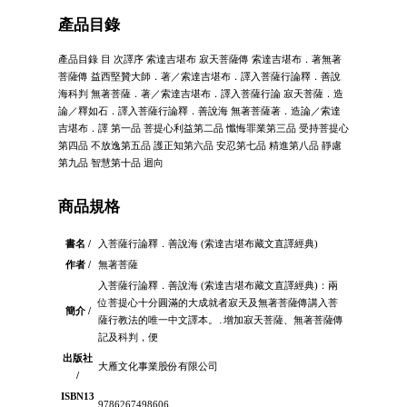
產品目錄
產品目錄 目 次譯序 索達吉堪布 寂天菩薩傳 索達吉堪布．著無著
菩薩傳 益西堅贊大師．著／索達吉堪布．譯入菩薩行論釋．善說
海科判 無著菩薩．著／索達吉堪布．譯入菩薩行論 寂天菩薩．造
論／釋如石．譯入菩薩行論釋．善說海 無著菩薩著．造論／索達
吉堪布．譯 第一品 菩提心利益第二品 懺悔罪業第三品 受持菩提心
第四品 不放逸第五品 護正知第六品 安忍第七品 精進第八品 靜慮
第九品 智慧第十品 迴向
商品規格
書名 /
入菩薩行論釋．善說海 (索達吉堪布藏文直譯經典)
作者 /
無著菩薩
入菩薩行論釋．善說海 (索達吉堪布藏文直譯經典)：兩
位菩提心十分圓滿的大成就者寂天及無著菩薩傳講入菩
簡介 /
薩行教法的唯一中文譯本。․增加寂天菩薩、無著菩薩傳
記及科判，便
出版社
大雁文化事業股份有限公司
/
ISBN13
9786267498606