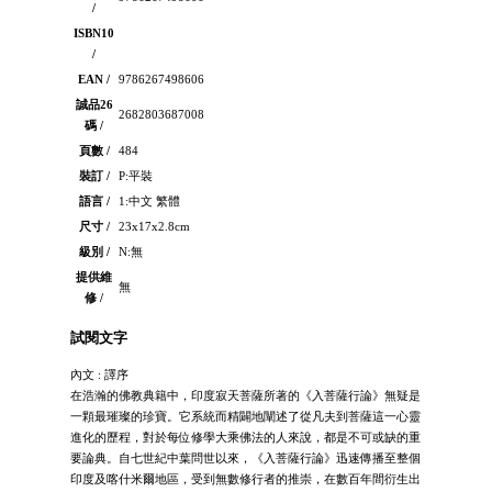
/
ISBN10
/
EAN /
9786267498606
誠品26
2682803687008
碼 /
頁數 /
484
裝訂 /
P:平裝
語言 /
1:中文 繁體
尺寸 /
23x17x2.8cm
級別 /
N:無
提供維
無
修 /
試閱文字
內文 : 譯序
在浩瀚的佛教典籍中，印度寂天菩薩所著的《入菩薩行論》無疑是
一顆最璀璨的珍寶。它系統而精闢地闡述了從凡夫到菩薩這一心靈
進化的歷程，對於每位修學大乘佛法的人來說，都是不可或缺的重
要論典。自七世紀中葉問世以來，《入菩薩行論》迅速傳播至整個
印度及喀什米爾地區，受到無數修行者的推崇，在數百年間衍生出