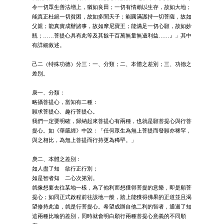
令一切眾生善法增上，猶如良田；一切有情賴以生存，故如大地；
能真正杜絕一切貧困，故如多聞天子；能圓滿護持一切菩薩，故如
父親；能真實成辦諸事，故如摩尼寶王；能滿足一切心願，故如妙
瓶；……菩提心具有此等及其餘千百萬無量無邊利益……』」其中
有詳細敘述。
己二（特殊功德）分三：一、分類；二、本體之差別；三、功德之
差別。
庚一、分類：
略攝菩提心，當知有二種：
願求菩提心、趣行菩提心。
我們一定要明確，歸納起來菩提心有兩種，也就是願菩提心與行菩
提心。如《華嚴經》中說：「任何眾生為無上菩提而發願亦稀罕，
與之相比，為無上菩提而行持更為稀罕。」
庚二、本體之差別：
如人盡了知 欲行正行別；
如是智者知 二心次第別。
就像想要去往某地一樣，為了他利而想獲得菩提的意樂，即是願菩
提心；如同正式啟程前往該地一般，踏上能獲得佛果的正道並且渴
望修持此道，就是行菩提心。希望成辦自他二利的智者，通過了知
這兩種比喻的差別，同時就會明白願行兩種菩提心意義的不同順