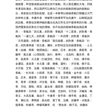
微能量，即使製成精油依然在其中振動。而人類也屬於大地，同樣
有著這份連結，所以我們可以將自己內在的振動與精油的振動結
合，來創造出所需的改變。這是一本教導以植物香氣打開魔法大門
的神奇之書。本書作者、神祕學大師康寧罕在此書中，以輕鬆詼諧
的語氣，將看似深奧神祕的魔法化為日常生活中最簡單的行動，讓
我們重新拾回來自大地的禮物。你不知道的植物香氣知識及應
用：・香氣與「四元素」的對應・香氣與「十二星座」的對應・香
氣與「一週七天」的對應・香氣與「一年四季」的對應・香氣與
「月亮週期」的對應・香氣與「寶石能量」的對應・香氣與「行
星」的對應掌握「四元素」屬性，針對特定目的挑選香氣：・土元
素（金錢、商業、物質物品）：絲柏、忍冬、銀合歡、廣藿香、岩
蘭草・風元素（心理狀態、旅行、教學）：尤加利、薰衣草、香
茅、鼠尾草・火元素（打破習性、淨化、防護）：月桂、佛手柑、
金盞花、迷迭香・水元素（愛、療癒、靈性）：洋甘菊、梔子花、
天竺葵、艾草、沒藥、玫瑰推薦給「十二星座」，活化能量的對應
香氣：・牡羊座：小茴香、乳香、芫荽、苦橙葉・金牛座：小豆
蔻、忍冬、廣藿香、百里香・雙子座：安息香、檸檬薄荷、薰衣
草、香茅・巨蟹座：洋甘菊、茉莉、檸檬、百合・獅子座：迷迭
香、月桂、羅勒、橙花・處女座：藏茴香、快樂鼠尾草、絲柏、檸
檬香蜂草・天秤座：黃水仙、蒔蘿、尤加利、天竺葵・天蠍座：晚
香玉、大高良薑、風信子、牛膝草・射手座：佛手柑、金盞花、丁
香、番紅花・摩羯座：銀合歡、紫丁香、沒藥、岩蘭草・水瓶座：
脂香菊、蛇麻草、檸檬馬鞭草、松 ・雙魚座：梔子花、依蘭依