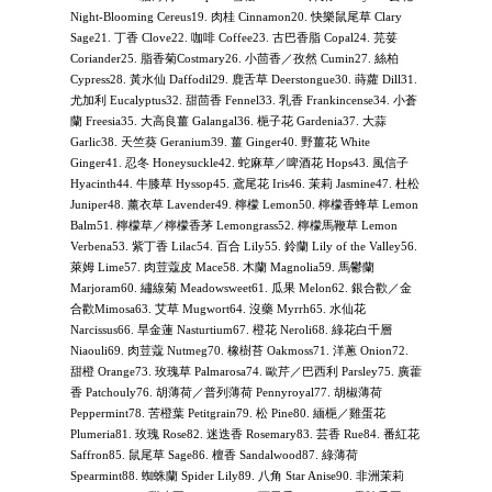
Night-Blooming Cereus19. 肉桂 Cinnamon20. 快樂鼠尾草 Clary
Sage21. 丁香 Clove22. 咖啡 Coffee23. 古巴香脂 Copal24. 芫荽
Coriander25. 脂香菊Costmary26. 小茴香／孜然 Cumin27. 絲柏
Cypress28. 黃水仙 Daffodil29. 鹿舌草 Deerstongue30. 蒔蘿 Dill31.
尤加利 Eucalyptus32. 甜茴香 Fennel33. 乳香 Frankincense34. 小蒼
蘭 Freesia35. 大高良薑 Galangal36. 梔子花 Gardenia37. 大蒜
Garlic38. 天竺葵 Geranium39. 薑 Ginger40. 野薑花 White
Ginger41. 忍冬 Honeysuckle42. 蛇麻草／啤酒花 Hops43. 風信子
Hyacinth44. 牛膝草 Hyssop45. 鳶尾花 Iris46. 茉莉 Jasmine47. 杜松
Juniper48. 薰衣草 Lavender49. 檸檬 Lemon50. 檸檬香蜂草 Lemon
Balm51. 檸檬草／檸檬香茅 Lemongrass52. 檸檬馬鞭草 Lemon
Verbena53. 紫丁香 Lilac54. 百合 Lily55. 鈴蘭 Lily of the Valley56.
萊姆 Lime57. 肉荳蔻皮 Mace58. 木蘭 Magnolia59. 馬鬱蘭
Marjoram60. 繡線菊 Meadowsweet61. 瓜果 Melon62. 銀合歡／金
合歡Mimosa63. 艾草 Mugwort64. 沒藥 Myrrh65. 水仙花
Narcissus66. 旱金蓮 Nasturtium67. 橙花 Neroli68. 綠花白千層
Niaouli69. 肉荳蔻 Nutmeg70. 橡樹苔 Oakmoss71. 洋蔥 Onion72.
甜橙 Orange73. 玫瑰草 Palmarosa74. 歐芹／巴西利 Parsley75. 廣藿
香 Patchouly76. 胡薄荷／普列薄荷 Pennyroyal77. 胡椒薄荷
Peppermint78. 苦橙葉 Petitgrain79. 松 Pine80. 緬梔／雞蛋花
Plumeria81. 玫瑰 Rose82. 迷迭香 Rosemary83. 芸香 Rue84. 番紅花
Saffron85. 鼠尾草 Sage86. 檀香 Sandalwood87. 綠薄荷
Spearmint88. 蜘蛛蘭 Spider Lily89. 八角 Star Anise90. 非洲茉莉