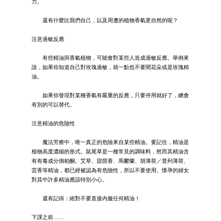
力。
還有什麼比我們自己，以及周遭的植物香氣更自然的呢？
注意過敏反應
有些精油與香氣植物，可能會對某些人造成過敏反應。舉例來
說，如果你知道自己對玫瑰過敏，就一點也不要聞花朵或是玫瑰精
油。
如果你發現對某種香氣有嚴重的反應，只要停用就好了，總會
有別的可以替代。
注意精油的危險性
魔法芳療中，唯一真正的危險來自某些精油。要記住，精油是
植物高度濃縮的形式。鼠尾草是一種常見的調味料，然而其精油含
有有毒成分側柏酮。艾草、甜茴香、馬鬱蘭、胡薄荷／普列薄荷、
芸香等精油，都已經被認為有危險性，所以不要使用。懷孕的婦女
對其中許多精油應該特別小心。
還有記得：絕對不要直接內服任何精油！
下課之前……