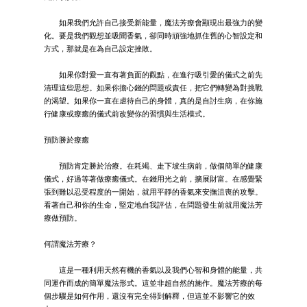
如果我們允許自己接受新能量，魔法芳療會顯現出最強力的變
化。要是我們觀想並吸聞香氣，卻同時頑強地抓住舊的心智設定和
方式，那就是在為自己設定挫敗。
如果你對愛一直有著負面的觀點，在進行吸引愛的儀式之前先
清理這些思想。如果你擔心錢的問題或責任，把它們轉變為對挑戰
的渴望。如果你一直在虐待自己的身體，真的是自討生病，在你施
行健康或療癒的儀式前改變你的習慣與生活模式。
預防勝於療癒
預防肯定勝於治療。在耗竭、走下坡生病前，做個簡單的健康
儀式，好過等著做療癒儀式。在錢用光之前，擴展財富。在感覺緊
張到難以忍受程度的一開始，就用平靜的香氣來安撫沮喪的攻擊。
看著自己和你的生命，堅定地自我評估，在問題發生前就用魔法芳
療做預防。
何謂魔法芳療？
這是一種利用天然有機的香氣以及我們心智和身體的能量，共
同運作而成的簡單魔法形式。這並非超自然的施作。魔法芳療的每
個步驟是如何作用，還沒有完全得到解釋，但這並不影響它的效