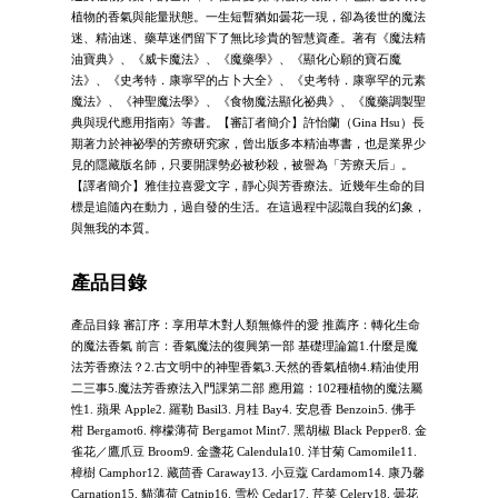
植物的香氣與能量狀態。一生短暫猶如曇花一現，卻為後世的魔法
迷、精油迷、藥草迷們留下了無比珍貴的智慧資產。著有《魔法精
油寶典》、《威卡魔法》、《魔藥學》、《顯化心願的寶石魔
法》、《史考特．康寧罕的占卜大全》、《史考特．康寧罕的元素
魔法》、《神聖魔法學》、《食物魔法顯化祕典》、《魔藥調製聖
典與現代應用指南》等書。【審訂者簡介】許怡蘭（Gina Hsu）長
期著力於神祕學的芳療研究家，曾出版多本精油專書，也是業界少
見的隱藏版名師，只要開課勢必被秒殺，被譽為「芳療天后」。
【譯者簡介】雅佳拉喜愛文字，靜心與芳香療法。近幾年生命的目
標是追隨內在動力，過自發的生活。在這過程中認識自我的幻象，
與無我的本質。
產品目錄
產品目錄 審訂序：享用草木對人類無條件的愛 推薦序：轉化生命
的魔法香氣 前言：香氣魔法的復興第一部 基礎理論篇1.什麼是魔
法芳香療法？2.古文明中的神聖香氣3.天然的香氣植物4.精油使用
二三事5.魔法芳香療法入門課第二部 應用篇：102種植物的魔法屬
性1. 蘋果 Apple2. 羅勒 Basil3. 月桂 Bay4. 安息香 Benzoin5. 佛手
柑 Bergamot6. 檸檬薄荷 Bergamot Mint7. 黑胡椒 Black Pepper8. 金
雀花／鷹爪豆 Broom9. 金盞花 Calendula10. 洋甘菊 Camomile11.
樟樹 Camphor12. 藏茴香 Caraway13. 小豆蔻 Cardamom14. 康乃馨
Carnation15. 貓薄荷 Catnip16. 雪松 Cedar17. 芹菜 Celery18. 曇花