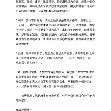
是財富、愛情、健康、保護等等。我們用想像力作畫，創造一個心
智的畫面，獨特地濃縮了我們想達成的結果。雖然本書第二部分有
許多特別的實例，但這裡也有些你能開始做的。
平靜：當你苦於壓力、情緒上煩擾或是江郎才盡時，看著自己
（記得，不要在腦海中重述形容這個畫面的句子）滑進溫暖、撫慰
的河中，或站在一道溫柔的瀑布底下。水拍打你的身體、精神與靈
魂，舒解你的緊張，鬆開你的肌肉，放鬆你的中樞神經系統。看著
並感覺平靜沖刷過你，吸聞增長這個狀態的香氣，在香氣運作魔法
時繼續觀想。
金錢：如果你沒錢了，觀想自己兌現大筆支票，將錢存進銀行戶
頭，或放進家中保險箱──如果你有的話。（記住，別光想「哇！
現在我有很多錢了！」）
愛：如果你需要一份雙方都滿意的關係，觀想自己在對方的臂彎
裡享受寧靜的散步、性以及其他你聯想到愛的事。不要想你昨天在
辦公室遇到的男人或樓下那個可愛的女生，不要觀想一個特定的
人，只要看見你與另一個人在一份幸福的關係裡。
每天觀想，觀想就會愈來愈容易。你可能會對意識心智的能力
感到驚訝。
允許改變發生