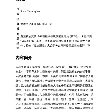
作
Scott Cunningham
者
出
版
大雁文化事業股份有限公司
社
商
魔法精油寶典: 102種植物香氣的能量運用 (第2版)：★認識魔
品
法精油的第一本書，全美銷售逾20萬冊★當代神祕學大師著
描
作，植物「魔法屬性」大公開★台灣芳療天后Gina老師，專
述
內容簡介
內容簡介 淨化能量場、防護結界、吸引愛、召喚金錢、活化身體
能量⋯⋯享用草木對人類無條件的愛，調製魔法精油的必備手冊！
★認識魔法精油的第一本書，全美銷售逾20萬冊★當代神祕學大師
著作，植物「魔法屬性」大公開★台灣芳療天后Gina老師，專業審
訂，強力推薦魔法精油是是藉由大地的香氣能量來碰觸我們靈魂的
途徑。你可以運用它，在生命中顯化出各種你需要的正向轉化。嗅
聞特定的植物香氣，加上視覺化的觀想儀式，你可以為自己的生活
帶來：愛、平靜、喜悅、幸福、財富、戀情、健康、意識揚升、淨
化及保護能量場等等。精油是植物能量的濃縮，是強大的自然能量
倉庫。植物與大地直接連結，它們是受泥土、陽光與雨水滋潤的精