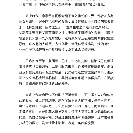
非常可親，即使敘述正經八百的歷史，閱讀體驗仍如沐春風。
高中時代，康寧罕在同學介紹下進入儀式的世界，他曾加入數
個女巫結社，與不同流派往來互動，最後建構出一套自己的知識體
系。他特別鍾愛「自然魔法」──運用植物之力進行創造和轉化，
結識英系芳療教父滴莎蘭德之後，更開拓了對精油的探索。《魔法
精油寶典》於一九八九年出版，這時康寧罕正值靈性與寫作的雙重
巔峰，這本將個人經歷、古代傳承、當代科學等熔為一爐的著作，
並未引發正統芳療界的反對聲浪，反而成為另類經典。
不過如今距第一版面世，已有二十七載光陰，精油成份的藥理
毒性研究也日新月異，以現代眼光來看，作者確實稍嫌保守。例如
他反對使用羅勒和百里香精油，我們卻把這些當療癒好幫手，他說
世上沒有蓮花或野薑花精油，我們卻能在市場上購得真品，在閱讀
時，請別忽略時代變遷造成的差異。
事實上作者自己也不鼓勵「照單全收」，而主張人人都該依自
己的狀況，做出彈性調整。康寧罕留下最大的禮物，是告訴世界：
魔法芳療絕非「超自然」，它是自然法則的一部分，簡單易行，並
不危險可怕，只要對草木懷抱敬意，任何人都可以用香氣喚醒內在
能量，為自己創造幸福。無論過去對魔法有哪些想像，這本書都會
打破你的觀念，為生活帶來嶄新、有趣、美好的改變。