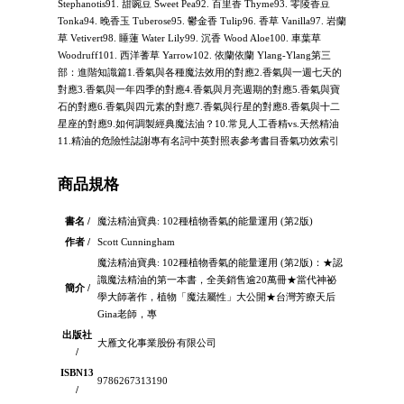
Stephanotis91. 甜豌豆 Sweet Pea92. 百里香 Thyme93. 零陵香豆
Tonka94. 晚香玉 Tuberose95. 鬱金香 Tulip96. 香草 Vanilla97. 岩蘭
草 Vetivert98. 睡蓮 Water Lily99. 沉香 Wood Aloe100. 車葉草
Woodruff101. 西洋蓍草 Yarrow102. 依蘭依蘭 Ylang-Ylang第三
部：進階知識篇1.香氣與各種魔法效用的對應2.香氣與一週七天的
對應3.香氣與一年四季的對應4.香氣與月亮週期的對應5.香氣與寶
石的對應6.香氣與四元素的對應7.香氣與行星的對應8.香氣與十二
星座的對應9.如何調製經典魔法油？10.常見人工香精vs.天然精油
11.精油的危險性誌謝專有名詞中英對照表參考書目香氣功效索引
商品規格
書名 /
魔法精油寶典: 102種植物香氣的能量運用 (第2版)
作者 /
Scott Cunningham
魔法精油寶典: 102種植物香氣的能量運用 (第2版)：★認
識魔法精油的第一本書，全美銷售逾20萬冊★當代神祕
簡介 /
學大師著作，植物「魔法屬性」大公開★台灣芳療天后
Gina老師，專
出版社
大雁文化事業股份有限公司
/
ISBN13
9786267313190
/