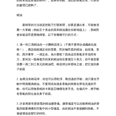
的粉末或是磨過的材料）。如果有明顯、強烈的香氣出現，代表你
的處理已經夠了。
精油
最簡單的方法就是把瓶子打開來聞，但要是灑出來，可能會浪
費一大筆錢（例如五十美金的茉莉精油灑在你家地毯上），那絕對
會加速這昂貴寶物揮發。以下有幾種可行的方式：
1. 滴一到三滴精油在一小團棉花球上（千萬不要用合成纖維化妝
棉！），應該就能滿足你的需要。對於極昂貴的精油，如玫瑰、茉
莉、西洋蓍草，一滴足矣。為什麼呢？因為這些香氣非常強而有
力，更何況一瓶兩毫升的茉莉精油現在要價五十美元，你不會想要
浪費一滴二到三美元的精油吧。棉花球沾有香味之後，把它放到鼻
子前面
2. 如果沒有棉花球，你也可以用乾淨、剛洗過的手帕，就只要在手
帕中間滴幾滴精油。不要用添加過多香氣的商業化學皂洗過的手
帕，你可以用無香精的卡斯提亞橄欖皂來手洗。在儀式中，將手帕
有香氣的部位放在鼻子前面。
3. 許多商家有賣插電的精油擴香儀。擴香儀是可以自動將精油的香
氣與能量傳播到空氣中的小型儀器。由於精油不會接觸到熱氣，不
會破壞或改變它的特性。