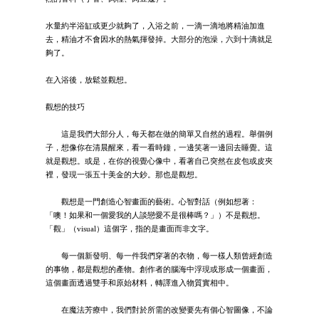
水量約半浴缸或更少就夠了，入浴之前，一滴一滴地將精油加進
去，精油才不會因水的熱氣揮發掉。大部分的泡澡，六到十滴就足
夠了。
在入浴後，放鬆並觀想。
觀想的技巧
這是我們大部分人，每天都在做的簡單又自然的過程。舉個例
子，想像你在清晨醒來，看一看時鐘，一邊笑著一邊回去睡覺。這
就是觀想。或是，在你的視覺心像中，看著自己突然在皮包或皮夾
裡，發現一張五十美金的大鈔。那也是觀想。
觀想是一門創造心智畫面的藝術。心智對話（例如想著：
「噢！如果和一個愛我的人談戀愛不是很棒嗎？」）不是觀想。
「觀」（visual）這個字，指的是畫面而非文字。
每一個新發明、每一件我們穿著的衣物，每一樣人類曾經創造
的事物，都是觀想的產物。創作者的腦海中浮現或形成一個畫面，
這個畫面透過雙手和原始材料，轉譯進入物質實相中。
在魔法芳療中，我們對於所需的改變要先有個心智圖像，不論