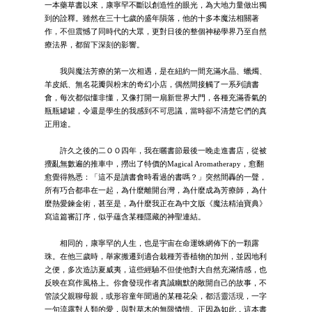
一本藥草書以來，康寧罕不斷以創造性的眼光，為大地力量做出獨
到的詮釋。雖然在三十七歲的盛年隕落，他的十多本魔法相關著
作，不但震憾了同時代的大眾，更對日後的整個神秘學界乃至自然
療法界，都留下深刻的影響。
我與魔法芳療的第一次相遇，是在紐約一間充滿水晶、蠟燭、
羊皮紙、無名花瓣與粉末的奇幻小店，偶然間接觸了一系列讀書
會，每次都似懂非懂，又像打開一扇新世界大門，各種充滿香氣的
瓶瓶罐罐，令還是學生的我感到不可思議，當時卻不清楚它們的真
正用途。
許久之後的二ＯＯ四年，我在曬書節最後一晚走進書店，從被
攪亂無數遍的推車中，撈出了特價的Magical Aromatherapy，愈翻
愈覺得熟悉：「這不是讀書會時看過的書嗎？」突然間轟的一聲，
所有巧合都串在一起，為什麼離開台灣，為什麼成為芳療師，為什
麼熱愛鍊金術，甚至是，為什麼我正在為中文版《魔法精油寶典》
寫這篇審訂序，似乎蘊含某種隱藏的神聖連結。
相同的，康寧罕的人生，也是宇宙在命運蛛網佈下的一顆露
珠。在他三歲時，舉家搬遷到適合栽種芳香植物的加州，並因地利
之便，多次造訪夏威夷，這些經驗不但使他對大自然充滿情感，也
反映在寫作風格上。你會發現作者真誠幽默的敞開自己的故事，不
管談父親聊母親，或形容童年聞過的某種花朵，都活靈活現，一字
一句流露對人類的愛，與對草木的無限憐惜。正因為如此，這本書