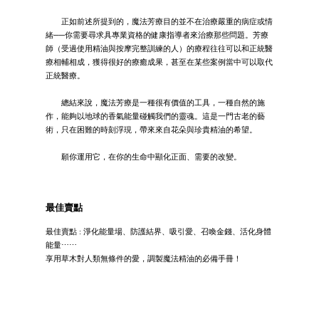
正如前述所提到的，魔法芳療目的並不在治療嚴重的病症或情
緒──你需要尋求具專業資格的健康指導者來治療那些問題。芳療
師（受過使用精油與按摩完整訓練的人）的療程往往可以和正統醫
療相輔相成，獲得很好的療癒成果，甚至在某些案例當中可以取代
正統醫療。
總結來說，魔法芳療是一種很有價值的工具，一種自然的施
作，能夠以地球的香氣能量碰觸我們的靈魂。這是一門古老的藝
術，只在困難的時刻浮現，帶來來自花朵與珍貴精油的希望。
願你運用它，在你的生命中顯化正面、需要的改變。
最佳賣點
最佳賣點 : 淨化能量場、防護結界、吸引愛、召喚金錢、活化身體
能量⋯⋯
享用草木對人類無條件的愛，調製魔法精油的必備手冊！