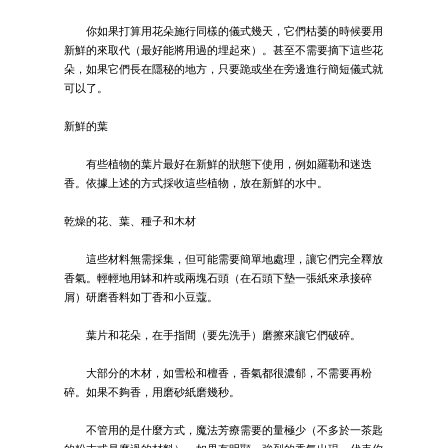
你如果打算用花朵施行同樣的儀式幾天，它們枯萎的時候要用
新鮮的來取代（最好能將用過的埋起來）。甚至不需要摘下這些花
朵，如果它們長在隱秘的地方，只要跪或坐在旁邊進行簡短儀式就
可以了。
新鮮的葉
有些植物的葉片最好在新鮮的狀態下使用，例如羅勒和迷迭
香。依據上述的方式採收這些植物，放在新鮮的水中。
乾燥的花、葉、種子和木材
這些材料無需採集，但可能需要簡單地處理，讓它們完全釋放
香氣。輕輕地用缽和杵或兩塊石頭（在石頭下墊一張紙來承接碎
屑）研磨香料如丁香和小豆蔻。
葉片和花朵，在手指間（要先洗手）磨擦來讓它們破碎。
大部分的木材，如雪松和檀香，香氣都很濃郁，不需要再粉
碎。如果不夠香，用磨砂紙磨幾秒。
不管用的是什麼方式，魔法芳療需要的量極少（不多於一茶匙