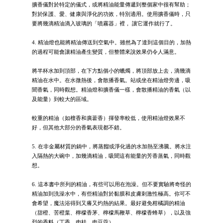
擴香儀對於特定的儀式，或將精油能量傳遞到整個家中很有幫助；
對於保護、愛、健康與淨化的功效，特別適用。使用擴香儀時，只
要將幾滴精油滴入玻璃的「噴霧器」裡， 讓它運作就行了。
4. 精油燈也能將精油傳送到空氣中。雖然為了達到這個目的，加熱
的過程可能會讓精油產生變質，但整體來說效果仍令人滿意。
將半杯水加到頂部，在下方點個小的蠟燭，將頂部放上去，滴幾滴
精油在水中。在水微熱後，會散播香氣。站或坐在精油燈旁邊，吸
聞香氣，同時觀想。精油燈和擴香儀一樣，會散播精油的香氣（以
及能量）到較大的區域。
較重的精油（如檀香和廣藿香）揮發率較低，使用精油燈效果不
好，但其他大部分的香氣表現都不錯。
5. 在非金屬材質的鍋中，將蒸餾或淨化過的水加熱至沸騰。將水注
入隔熱的大碗中，加幾滴精油，吸聞這有能量的芳香蒸氣，同時觀
想。
6. 這本書中所列的精油，有些可以用在泡澡。但不要實驗將奇怪的
精油加到洗澡水中，有些精油對於黏膜和皮膚刺激性極高。你可不
會希望，魔法浴得到又癢又灼熱的結果。最好避免柑橘調的精油
（甜橙、苦橙葉、檸檬香茅、檸檬馬鞭草、檸檬香蜂草），以及強
烈的香料（丁香、肉桂、肉豆蔻）。