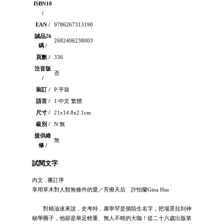
ISBN10
/
EAN /
9786267313190
誠品26
2682406238003
碼 /
頁數 /
336
注音版
否
/
裝訂 /
P:平裝
語言 /
1:中文 繁體
尺寸 /
21x14.8x2.1cm
級別 /
N:無
提供維
無
修 /
試閱文字
內文 : 審訂序
享用草木對人類無條件的愛／芳療天后 許怡蘭Gina Hsu
對精油迷來說，史考特．康寧罕是個陌生名字，把場景拉到神
秘學圈子，他卻是舉足輕重、無人不曉的大咖！從二十六歲出版第