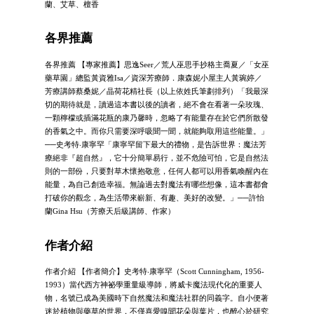
蘭、艾草、檀香
各界推薦
各界推薦 【專家推薦】思逸Seer／荒人巫思手抄格主喬夏／「女巫
藥草園」總監黃資雅Isa／資深芳療師．康森妮小屋主人黃琬婷／
芳療講師蔡桑妮／晶荷花精社長（以上依姓氏筆劃排列）「我最深
切的期待就是，讀過這本書以後的讀者，絕不會在看著一朵玫瑰、
一顆檸檬或插滿花瓶的康乃馨時，忽略了有能量存在於它們所散發
的香氣之中。而你只需要深呼吸聞一聞，就能夠取用這些能量。」
──史考特‧康寧罕「康寧罕留下最大的禮物，是告訴世界：魔法芳
療絕非『超自然』，它十分簡單易行，並不危險可怕，它是自然法
則的一部份，只要對草木懷抱敬意，任何人都可以用香氣喚醒內在
能量，為自己創造幸福。無論過去對魔法有哪些想像，這本書都會
打破你的觀念，為生活帶來嶄新、有趣、美好的改變。」──許怡
蘭Gina Hsu（芳療天后級講師、作家）
作者介紹
作者介紹 【作者簡介】史考特‧康寧罕（Scott Cunningham, 1956-
1993）當代西方神祕學重量級導師，將威卡魔法現代化的重要人
物，名號已成為美國時下自然魔法和魔法社群的同義字。自小便著
迷於植物與藥草的世界，不僅喜愛嗅聞花朵與葉片，也醉心於研究