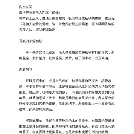
內文試閱
魔法芳香療法入門課（節錄）
就本質上說來，魔法芳療是觀想、吸聞精油或植物的香氣，並且程
式化個人能量的過程。這一章會探討觀想的藝術，還有吸聞香氣的
各種方法。讓我們開始吧！
香氣的來源種類
有一些方式可以運用，而大多取抉於芳香植物材料的形式：新
鮮花朵、新鮮葉片，乾燥花朵、葉片、種子與木材，以及精油。
新鮮的花
可以是買來的，或是自己種的。如果你要自己採收，請帶著
愛，不要魯莽地摘下花朵，或是興高采烈地拿冰冷的刀片切斷它們
的莖。要記得，植物是大地的孩子，有著賦與我們身體力量的同樣
能量。就某個意義上說來，植物是我們的表兄弟姐妹，所以採收的
時候要意識到它們的奉獻。溫柔地切下，為親株獻上一小枚寶石或
硬幣，如果你願意的話。
將新鮮花朵，放置在盛著乾淨的水的容器中。香氣濃的花最好
能在太陽升起前採收，因為那時精油的成分最高。有些花如茉莉或
晚香玉，在夜裡釋放更多香氣，也是收集和使用它們的好時機。