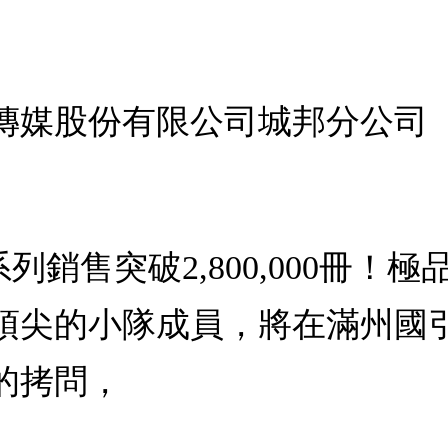
傳媒股份有限公司城邦分公司
列銷售突破2,800,000冊
頂尖的小隊成員，將在滿州國
的拷問，