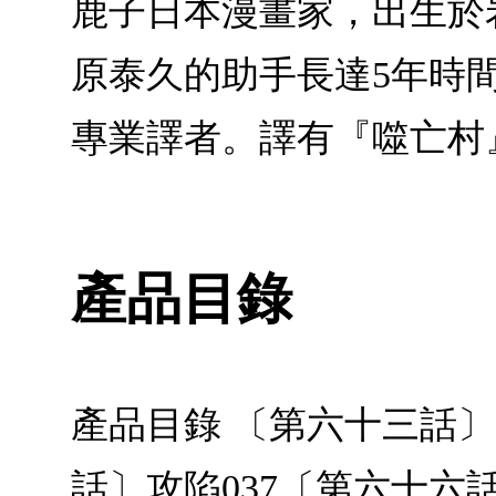
鹿子日本漫畫家，出生於
原泰久的助手長達5年時
專業譯者。譯有『噬亡村
產品目錄
產品目錄 〔第六十三話〕
話〕攻陷037〔第六十六