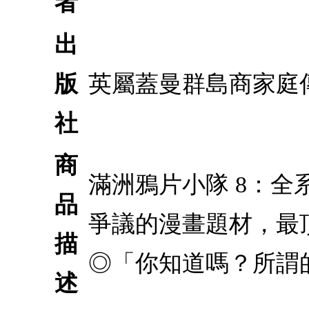
者
出
版
英屬蓋曼群島商家庭
社
商
滿洲鴉片小隊 8：全系
品
爭議的漫畫題材，最
描
◎「你知道嗎？所謂
述