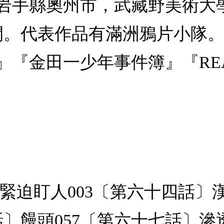
岩手縣奧州市，武藏野美術大
間。代表作品有滿洲鴉片小隊。
』『金田一少年事件簿』『RE
緊迫盯人003〔第六十四話〕漢
話〕饅頭057〔第六十七話〕滲