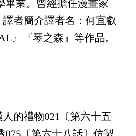
學畢業。曾經擔任漫畫家
 譯者簡介譯者名：何宜叡
AL』『琴之森』等作品。
人的禮物021〔第六十五
透075〔第六十八話〕仿製