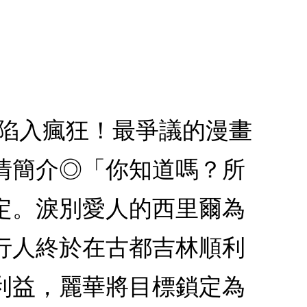
滿洲陷入瘋狂！最爭議的漫畫
情簡介◎「你知道嗎？所
定。淚別愛人的西里爾為
行人終於在古都吉林順利
利益，麗華將目標鎖定為