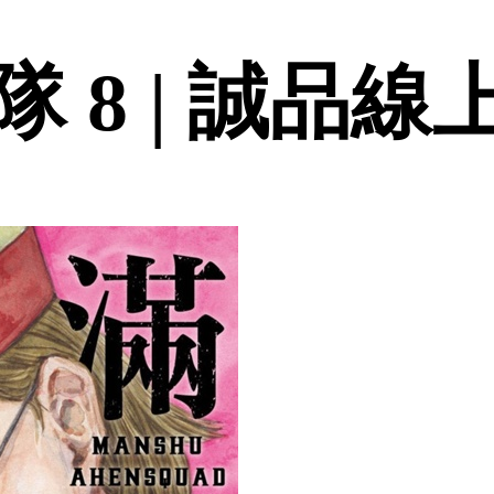
 8 | 誠品線